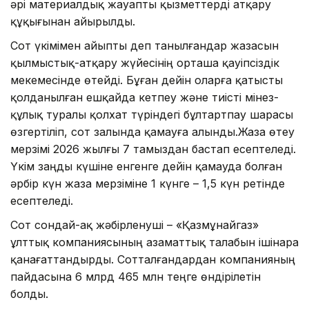
әрі материалдық жауапты қызметтерді атқару
құқығынан айырылды.
Сот үкімімен айыпты деп танылғандар жазасын
қылмыстық-атқару жүйесінің орташа қауіпсіздік
мекемесінде өтейді. Бұған дейін оларға қатысты
қолданылған ешқайда кетпеу және тиісті мінез-
құлық туралы қолхат түріндегі бұлтартпау шарасы
өзгертіліп, сот залында қамауға алынды.Жаза өтеу
мерзімі 2026 жылғы 7 тамыздан бастап есептеледі.
Үкім заңды күшіне енгенге дейін қамауда болған
әрбір күн жаза мерзіміне 1 күнге – 1,5 күн ретінде
есептеледі.
Сот сондай-ақ жәбірленуші – «Қазмұнайгаз»
ұлттық компаниясының азаматтық талабын ішінара
қанағаттандырды. Сотталғандардан компанияның
пайдасына 6 млрд 465 млн теңге өндірілетін
болды.