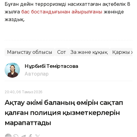
Бұған дейін терроризмді насихаттаған ақтөбелік 8
жылға
бас бостандығынан айырылғаны
жөнінде
жаздық.
Маңғыстау облысы
Сот
Заң және құқық
Қаржы ж
Нұрбибі Теміртасова
Авторлар
20:40, 06 Тамыз 2026
Ақтау әкімі баланың өмірін сақтап
қалған полиция қызметкерлерін
марапаттады