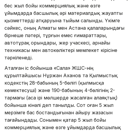
бес жыл бойы коммерциялық және өзге
ұйымдарда басшылық әрі материалдық жауапты
қызметтерді атқаруына тыйым салынды. Үкімге
сәйкес, оның Алматы мен Астана қалаларындағы
бірнеше пәтері, тұрғын емес ғимараттары,
автотұрақ орындары, жер учаскесі, арнайы
техникасы мен автокөліктері мемлекет кірісіне
тәркіленеді.
Аталған іс бойынша «Сала» ЖШС-нің
құрылтайшысы Нұржан Аханов та Қылмыстық
кодекстің 28-бабының 5-бөлігі (қылмысқа
көмектесуші) және 190-бабының 4-бөлігінің 2-
тармағы (аса ірі мөлшерде жасалған алаяқтық)
бойынша кінәлі деп танылды. Сот оған 5 жыл
мерзімге бас бостандығынан айыру жазасын
тағайындады. Сонымен қатар 5 жыл бойы
коммерциялық және өзге ұйымдарда басшылық