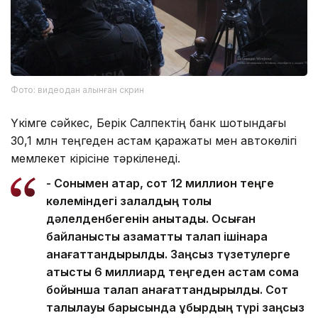
Фото: видеодан алынған скрин
Үкімге сәйкес, Берік Салпектің банк шотындағы
30,1 млн теңгеден астам қаражаты мен автокөлігі
мемлекет кірісіне тәркіленеді.
- Сонымен қатар, сот 12 миллион теңге
көлеміндегі залалдың толық
дәлелденбегенін анықтады. Осыған
байланысты азаматтық талап ішінара
қанағаттандырылды. Заңсыз түзетулерге
қатысты 6 миллиард теңгеден астам сома
бойынша талап қанағаттандырылды. Сот
талқылауы барысында құбырдың түрі заңсыз