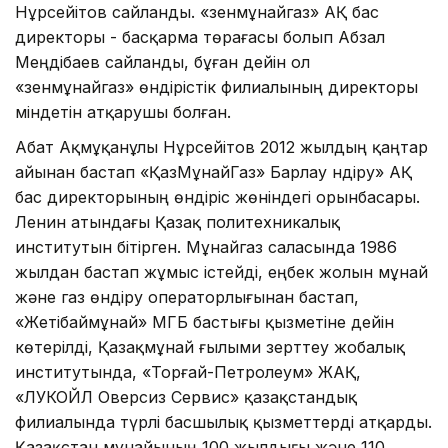
Нұрсейітов сайланды. «Өзенмұнайгаз» АҚ бас
директоры - басқарма төрағасы болып Абзал
Меңдібаев сайланды, бұған дейін ол
«Өзенмұнайгаз» өндірістік филиалының директоры
міндетін атқарушы болған.
Абат Ақмұқанұлы Нұрсейітов 2012 жылдың қаңтар
айынан бастап «ҚазМұнайГаз» Барлау Өндіру» АҚ
бас директорының өндіріс жөніндегі орынбасары.
Ленин атындағы Қазақ политехникалық
институтын бітірген. Мұнайгаз саласында 1986
жылдан бастап жұмыс істейді, еңбек жолын мұнай
және газ өндіру операторлығынан бастап,
«Жетібаймұнай» МГӨБ бастығы қызметіне дейін
көтерілді, Қазақмұнай ғылыми зерттеу жобалық
институтында, «Торғай-Петролеум» ЖАҚ,
«ЛУКОЙЛ Оверсиз Сервис» қазақстандық
филиалында түрлі басшылық қызметтерді атқарды.
Қазақстан мұнайының 100 жылдығы және 110