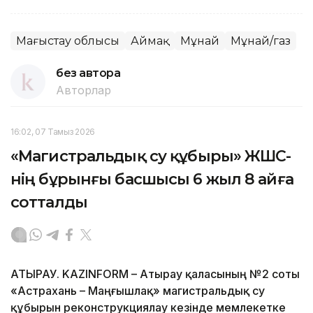
Маңғыстау облысы
Аймақ
Мұнай
Мұнай/газ
без автора
Авторлар
16:02, 07 Тамыз 2026
«Магистральдық су құбыры» ЖШС-
нің бұрынғы басшысы 6 жыл 8 айға
сотталды
АТЫРАУ. KAZINFORM – Атырау қаласының №2 соты
«Астрахань – Маңғышлақ» магистральдық су
құбырын реконструкциялау кезінде мемлекетке