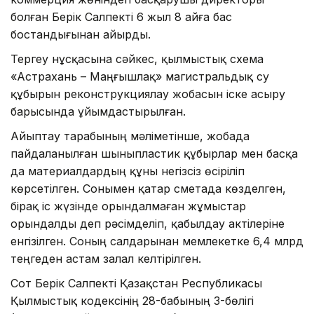
болған Берік Салпекті 6 жыл 8 айға бас
бостандығынан айырды.
Тергеу нұсқасына сәйкес, қылмыстық схема
«Астрахань – Маңғышлақ» магистральдық су
құбырын реконструкциялау жобасын іске асыру
барысында ұйымдастырылған.
Айыптау тарабының мәліметінше, жобада
пайдаланылған шыныпластик құбырлар мен басқа
да материалдардың құны негізсіз өсіріліп
көрсетілген. Сонымен қатар сметада көзделген,
бірақ іс жүзінде орындалмаған жұмыстар
орындалды деп рәсімделіп, қабылдау актілеріне
енгізілген. Соның салдарынан мемлекетке 6,4 млрд
теңгеден астам залал келтірілген.
Сот Берік Салпекті Қазақстан Республикасы
Қылмыстық кодексінің 28-бабының 3-бөлігі