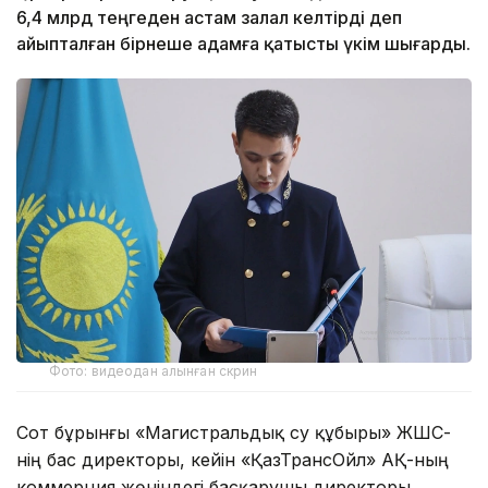
6,4 млрд теңгеден астам залал келтірді деп
айыпталған бірнеше адамға қатысты үкім шығарды.
Фото: видеодан алынған скрин
Сот бұрынғы «Магистральдық су құбыры» ЖШС-
нің бас директоры, кейін «ҚазТрансОйл» АҚ-ның
коммерция жөніндегі басқарушы директоры