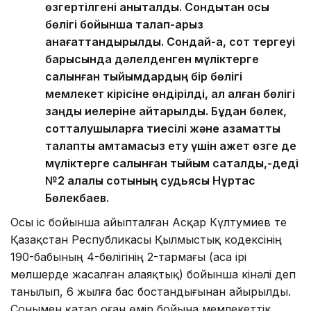
өзгертілгені анықталды. Сондықтан осы
бөлігі бойынша талап-арыз
қанағаттандырылды. Сондай-ақ, сот тергеуі
барысында дәлелденген мүліктерге
салынған тыйымдардың бір бөлігі
мемлекет кірісіне өндірілді, ал қалған бөлігі
заңды иелеріне қайтарылды. Бұдан бөлек,
сотталушыларға тиесілі және азаматтық
талапты қамтамасыз ету үшін қажет өзге де
мүліктерге салынған тыйым сақталды,-деді
№2 қалалық сотының судьясы Нұртас
Бөлекбаев.
Осы іс бойынша айыпталған Асқар Күлтумиев те
Қазақстан Республикасы Қылмыстық кодексінің
190-бабының 4-бөлігінің 2-тармағы (аса ірі
мөлшерде жасалған алаяқтық) бойынша кінәлі деп
танылып, 6 жылға бас бостандығынан айырылды.
Сонымен қатар оған өмір бойына мемлекеттік