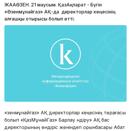
ЖАҢАӨЗЕН. 21 маусым. ҚазАқпарат - Бүгін
«Өзенмұнайгаз» АҚ-да директорлар кеңесінің
алғашқы отырысы болып өтті.
«Өзенмұнайгаз» АҚ директорлар кеңесінің төрағасы
болып «ҚазМұнайГаз» Барлау Өндіру» АҚ бас
директорының өндіріс жөніндегі орынбасары Абат