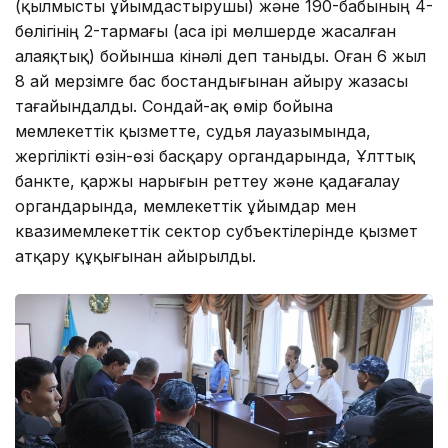
(қылмысты ұйымдастырушы) және 190-бабының 4-
бөлігінің 2-тармағы (аса ірі мөлшерде жасалған
алаяқтық) бойынша кінәлі деп таныды. Оған 6 жыл
8 ай мерзімге бас бостандығынан айыру жазасы
тағайындалды. Сондай-ақ өмір бойына
мемлекеттік қызметте, судья лауазымында,
жергілікті өзін-өзі басқару органдарында, Ұлттық
банкте, қаржы нарығын реттеу және қадағалау
органдарында, мемлекеттік ұйымдар мен
квазимемлекеттік сектор субъектілерінде қызмет
атқару құқығынан айырылды.