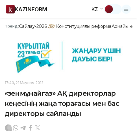
KAZINFORM
KZ
Сайлау-2026
Конституциялық реформа
Арнайы жо
Тренд:
17:43, 21 Маусым 2012
«Өзенмұнайгаз» АҚ директорлар
кеңесінің жаңа төрағасы мен бас
директоры сайланды