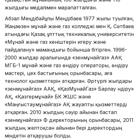
жылдығы медалімен марапатталған.
Абзал Меңдібайұлы Меңдібаев
1977 жылы туылған,
Жаңаөзен мұнай және газ колледжі мен Қ. Сәтбаев
атындағы Қазақ ұлттық техникалық университетін
«Мұнай және газ кеніштерін игеру және
пайдалану» мамандығы бойынша бітірген. 1996-
2000 жылдар аралығында «Өзенмұнайгаз» ААҚ
МГӨБ-1 мұнай және газ өндіру операторы, өндіру
мастері, цех бастығының орынбасары, аға
технолог қызметтерін атқарған. Әртүрлі жылдары
«Өзенмұнайгаз» ААҚ, «ҚазМұнайГаз» Барлау Өндіру»
АҚ, «Қазгермұнай» БК ЖШС және
«Маңғыстаумұнайгаз» АҚ жауапты қызметтерді
атқарған. 2010 жылдың сәуір айынан бастап
«Өзенмұнайгаз» ӨФ директорының орынбасары, 2011
жылдың желтоқсан айынан бері директордың
міндетін атқарушы болды.