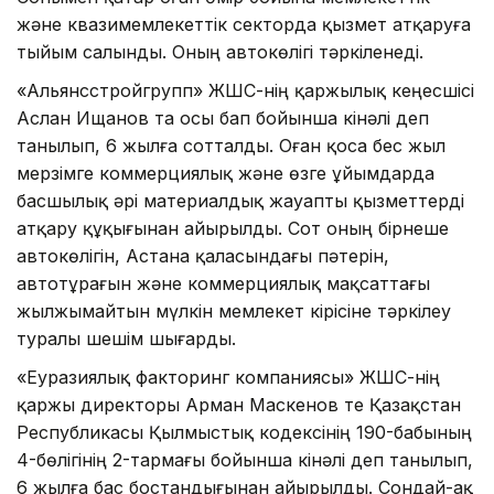
және квазимемлекеттік секторда қызмет атқаруға
тыйым салынды. Оның автокөлігі тәркіленеді.
«Альянсстройгрупп» ЖШС-нің қаржылық кеңесшісі
Аслан Ищанов та осы бап бойынша кінәлі деп
танылып, 6 жылға сотталды. Оған қоса бес жыл
мерзімге коммерциялық және өзге ұйымдарда
басшылық әрі материалдық жауапты қызметтерді
атқару құқығынан айырылды. Сот оның бірнеше
автокөлігін, Астана қаласындағы пәтерін,
автотұрағын және коммерциялық мақсаттағы
жылжымайтын мүлкін мемлекет кірісіне тәркілеу
туралы шешім шығарды.
«Еуразиялық факторинг компаниясы» ЖШС-нің
қаржы директоры Арман Маскенов те Қазақстан
Республикасы Қылмыстық кодексінің 190-бабының
4-бөлігінің 2-тармағы бойынша кінәлі деп танылып,
6 жылға бас бостандығынан айырылды. Сондай-ақ