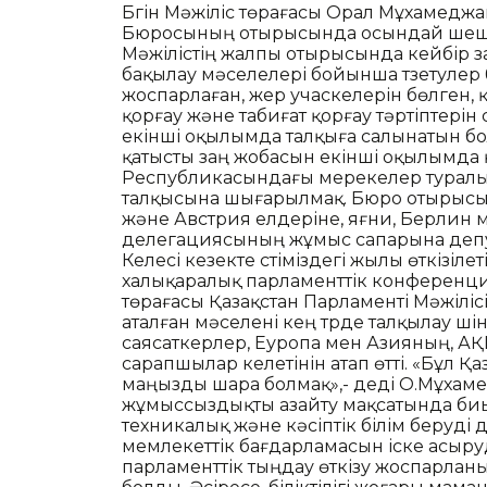
Бүгін Мәжіліс төрағасы Орал Мұхамеджа
Бюросының отырысында осындай шеші
Мәжілістің жалпы отырысында кейбір з
бақылау мәселелері бойынша түзетулер
жоспарлаған, жер учаскелерін бөлген, 
қорғау және табиғат қорғау тәртіптері
екінші оқылымда талқыға салынатын бо
қатысты заң жобасын екінші оқылымда 
Республикасындағы мерекелер туралы» 
талқысына шығарылмақ. Бюро отырысынд
және Австрия елдеріне, яғни, Берлин 
делегациясының жұмыс сапарына депу
Келесі кезекте үстіміздегі жылы өткізіле
халықаралық парламенттік конференци
төрағасы Қазақстан Парламенті Мәжіліс
аталған мәселені кең түрде талқылау үші
саясаткерлер, Еуропа мен Азияның, А
сарапшылар келетінін атап өтті. «Бұл 
маңызды шара болмақ»,- деді О.Мұхам
жұмыссыздықты азайту мақсатында биы
техникалық және кәсіптік білім беруд
мемлекеттік бағдарламасын іске асыру
парламенттік тыңдау өткізу жоспарланы