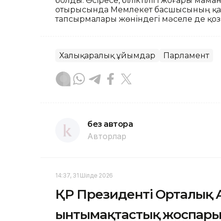
болды. Әсіресе, біліктілігі жоғары ма
отырысында Мемлекет басшысының қа
тапсырмалары жөніндегі мәселе де қоз
Халықаралық ұйымдар
Парламент
без автора
Авторлар
14:37, 31 Шілде 2026
ҚР Президенті Орталық А
ынтымақтастық жоспарын