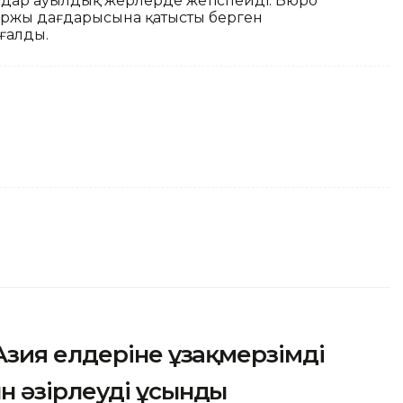
мандар ауылдық жерлерде жетіспейді. Бюро
ржы дағдарысына қатысты берген
ғалды.
зия елдеріне ұзақмерзімді
 әзірлеуді ұсынды