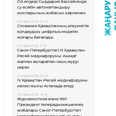
ОА елдері Сырдария бассейнінде
су есебін автоматтандыру
жоспарының жобасын әзірлемек
04 тамыз 2026, 02:23
Словакия Қазақстанның әлеуметтік
қолдаудың цифрлық моделін
жоғары бағалады
03 тамыз 2026, 21:15
Санкт-Петербургтегі III Қазақстан-
Ресей медиафорумы: Ақиқат
жалған ақпараттан озық жүруі
керек
03 тамыз 2026, 20:23
IV Қазақстан-Ресей медиафорумы
келесі жылы Астанада өтеді
03 тамыз 2026, 19:42
Журналистика және ЖИ:
Президент телерадиокешенінің
жобалары Санкт-Петербургтегі
медиафорумда таныстырылды