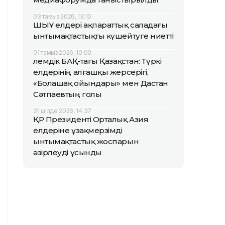
03 тамыз 2026, 13:10
ШЫҰ елдері ақпараттық саладағы
ынтымақтастықты күшейтуге ниетті
01 тамыз 2026, 10:00
Әлемдік БАҚ-тағы Қазақстан: Түркі
елдерінің алғашқы жерсерігі,
«Болашақ ойындары» мен Дастан
Сәтпаевтың голы
31 шілде 2026, 14:37
ҚР Президенті Орталық Азия
елдеріне ұзақмерзімді
ынтымақтастық жоспарын
әзірлеуді ұсынды