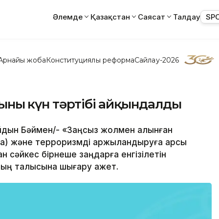
Әлемде
Қазақстан
Саясат
Талдау
SP
Арнайы жоба
Конституциялық реформа
Сайлау-2026
ның күн тәртібі айқындалды
/Айдын Бәймен/- «Заңсыз жолмен алынған
а) және терроризмді қаржыландыруға қарсы
н сәйкес бірнеше заңдарға енгізілетін
ың талқысына шығару қажет.