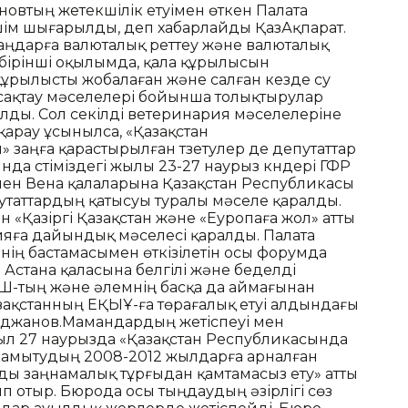
новтың жетекшілік етуімен өткен Палата
м шығарылды, деп хабарлайды ҚазАқпарат.
аңдарға валюталық реттеу және валюталық
 бірінші оқылымда, қала құрылысын
құрылысты жобалаған және салған кезде су
н сақтау мәселелері бойынша толықтырулар
лды. Сол секілді ветеринария мәселелеріне
қарау ұсынылса, «Қазақстан
заңға қарастырылған түзетулер де депутаттар
а үстіміздегі жылы 23-27 наурыз күндері ГФР
мен Вена қалаларына Қазақстан Республикасы
таттардың қатысуы туралы мәселе қаралды.
тін «Қазіргі Қазақстан және «Еуропаға жол» атты
яға дайындық мәселесі қаралды. Палата
інің бастамасымен өткізілетін осы форумда
н Астана қаласына белгілі және беделді
ҚШ-тың және әлемнің басқа да аймағынан
Қазақстанның ЕҚЫҰ-ға төрағалық етуі алдындағы
еджанов.Мамандардың жетіспеуі мен
л 27 наурызда «Қазақстан Республикасында
і дамытудың 2008-2012 жылдарға арналған
ды заңнамалық тұрғыдан қамтамасыз ету» атты
п отыр. Бюрода осы тыңдаудың әзірлігі сөз