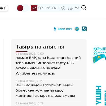
KZ
QZ
РУ
EN
中文
ق ز
ЎЗ
ORT
Тақырыпқа қатысты
08 тамыз 2026, 10:00
Әлемдік БАҚ-тағы Қазақстан: Каспий
табанымен интернет тарту, PSG
академиясын ашу және
Wildberries қоймасы
07 тамыз 2026, 19:25
ҚМГ басшысы ExxonMobil-мен
бірлескен компания құру
жөніндегі ақпаратты растамады
07 тамыз 2026, 16:22