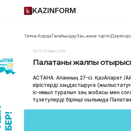
KAZINFORM
Ақорда
Тағайындау
Заң және тәртіп
Дерекқор
Тренд:
16:07, 27 Ақпан 2009
Палатаның жалпы отырысы
АСТАНА. Ақпанның 27-сі. ҚазАқпарат 
кірістерді заңдастыруға (жылыстатуғ
іс-қимыл туралы» заң жобасы мен соға
түзетулерді бірінші оқылымда Палатан