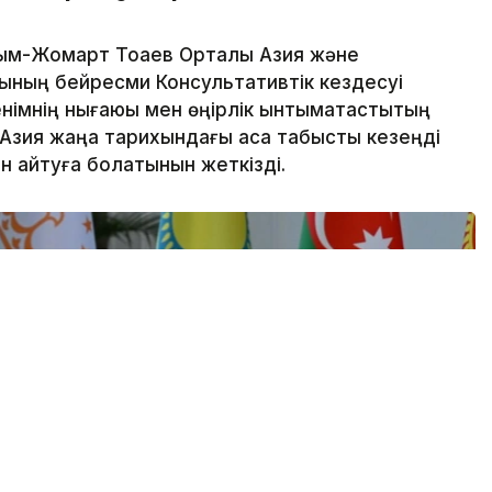
ым-Жомарт Тоқаев Орталық Азия және
ның бейресми Консультативтік кездесуі
німнің нығаюы мен өңірлік ынтымақтастықтың
 Азия жаңа тарихындағы аса табысты кезеңді
н айтуға болатынын жеткізді.