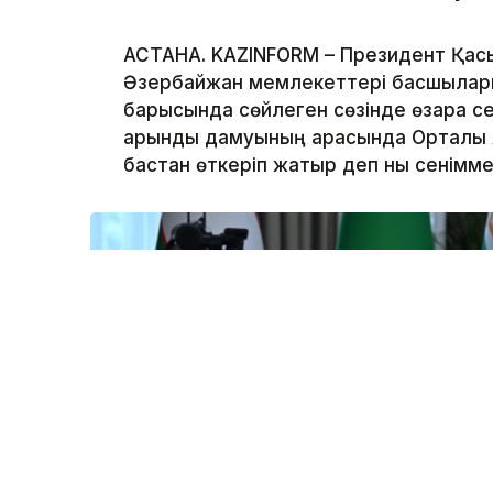
АСТАНА. KAZINFORM – Президент Қас
Әзербайжан мемлекеттері басшылары
барысында сөйлеген сөзінде өзара се
қарқынды дамуының арқасында Орталық
бастан өткеріп жатыр деп нық сенімме