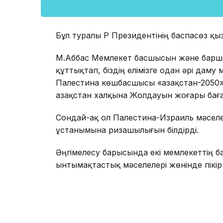
Бұл туралы ҚР Президентінің баспасөз қы
М.Аббас Мемлекет басшысын және барша 
құттықтап, біздің елімізге одан әрі даму
Палестина көшбасшысы «Қазақстан-2050»
Қазақстан халқына Жолдауын жоғары бағ
Сондай-ақ ол Палестина-Израиль мәселел
ұстанымына ризашылығын білдірді.
Әңгімелесу барысында екі мемлекеттің 
ынтымақтастық мәселелері жөнінде пікі