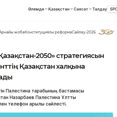
Әлемде
Қазақстан
Саясат
Талдау
SP
Арнайы жоба
Конституциялық реформа
Сайлау-2026
Қазақстан-2050» стратегиясын
нттің Қазақстан халқына
ады
Бүгін Палестина тарабының бастамасы
лтан Назарбаев Палестина Ұлттық
пен телефон арқылы сөйлесті.