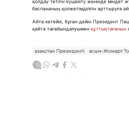
қолдау тетігін күшейту жөнінде міндет 
баспананың қолжетімділігін арттыруға а
Айта кетейік, бұған дейін Президент 
қайта тағайындалуымен
құттықтағанын
Қазақстан Президенті
Қасым-Жомарт Т
Бақытгүл Абайқызы
Авторлар
12:24, 05 Тамыз 2026