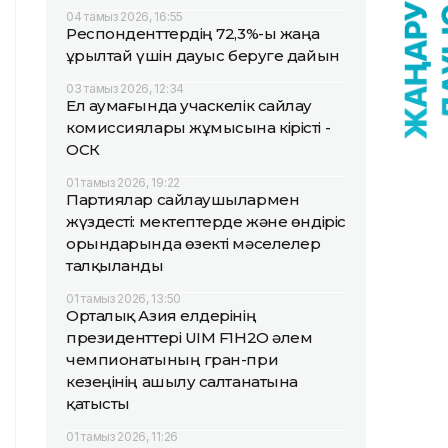
04 тамыз 2026, 16:55
Респонденттердің 72,3%-ы жаңа
Құрылтай үшін дауыс беруге дайын
03 тамыз 2026, 12:34
Ел аумағында учаскелік сайлау
комиссиялары жұмысына кірісті -
ОСК
01 тамыз 2026, 19:22
Партиялар сайлаушылармен
жүздесті: мектептерде және өндіріс
орындарында өзекті мәселелер
талқыланды
01 тамыз 2026, 13:50
Орталық Азия елдерінің
президенттері UIM F1H2O әлем
чемпионатының гран-при
кезеңінің ашылу салтанатына
қатысты
01 тамыз 2026, 11:26