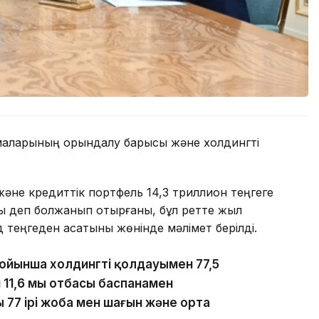
рмаларының орындалу барысы және холдингті
әне кредиттік портфель 14,3 триллион теңгеге
ады деп болжанып отырғаны, бұл ретте жыл
 теңгеден асатыны жөнінде мәлімет берілді.
йынша холдингтің қолдауымен 77,5
н 11,6 мың отбасы баспанамен
 77 ірі жоба мен шағын және орта