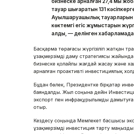
бизнеске арналған 27,4 мың ж
тауар шығаратын 131 кәсіпкерг
Ауылшаруашылық тауарларын өн
көктемгі егіс жұмыстарын жүргі
алды, — делінген хабарламада
Басқарма төрағасы жүргізіліп жатқан тр
ұзақмерзімді даму стратегиясы жайында а
бизнеске қолайлы жағдай жасау және х
арналған проактивті инвестициялық хол
Бұдан бөлек, Президентке бірқатар инв
баяндалды. Жыл соңына дейін Инвестиц
экспорт пен инфрақұрылымды дамытуға 
отыр.
Кездесу соңында Мемлекет басшысы эко
ұзақмерзімді инвестиция тарту маңызды 