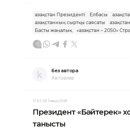
Қазақстан Президенті
Елбасы
Қазақс
Қазақстанның сыртқы саясаты
Қазақст
Басты жаңалық
«Қазақстан – 2050» Ст
без автора
Авторлар
17:07, 05 Тамыз 2026
Президент «Бәйтерек» х
танысты