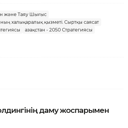
тан және Таяу Шығыс
анның халықаралық қызметі. Сыртқы саясат
ратегиясы
Қазақстан - 2050 Стратегиясы
олдингінің даму жоспарымен