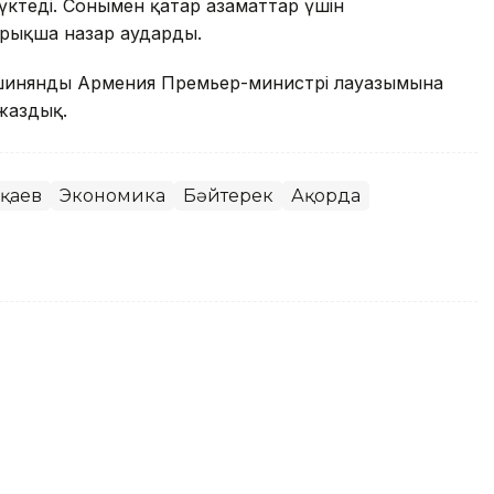
жүктеді. Сонымен қатар азаматтар үшін
йрықша назар аударды.
Пашинянды Армения Премьер-министрі лауазымына
жаздық.
оқаев
Экономика
Бәйтерек
Ақорда