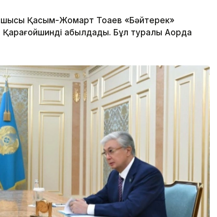
шысы Қасым-Жомарт Тоқаев «Бәйтерек»
м Қарағойшинді қабылдады. Бұл туралы Ақорда