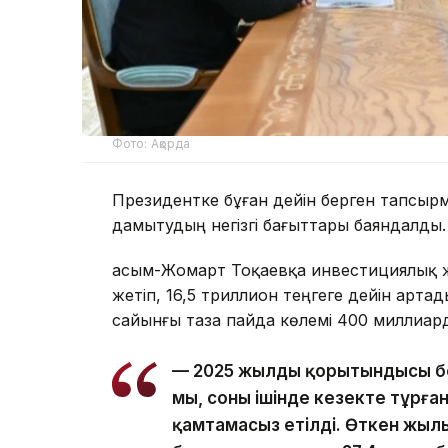
Фото: Ақорда
Президентке бұған дейін берген тапсы
дамытудың негізгі бағыттары баяндалды.
Қасым-Жомарт Тоқаевқа инвестициялық ж
жетіп, 16,5 триллион теңгеге дейін арт
сайынғы таза пайда көлемі 400 миллиард
— 2025 жылдың қорытындысы бо
мың, соның ішінде кезекте тұрға
қамтамасыз етілді. Өткен жылы