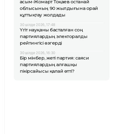
Қасым-Жомарт Тоқаев Қостанай
облысының 90 жылдығына орай
құттықтау жолдады
30 шілде 2026, 17:48
Үгіт науқаны басталған соң
партиялардың электоралды
рейтингісі өзгерді
30 шілде 2026, 16:30
Бір мінбер, жеті партия: саяси
партиялардың алғашқы
пікірсайысы қалай өтті?