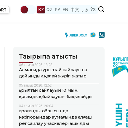
KZ
QZ
РУ
EN
中文
ق ز
ЎЗ
ORT
Тақырыпқа қатысты
06 тамыз 2026, 13:28
Алматыда Құрылтай сайлауына
дайындық қалай жүріп жатыр
05 тамыз 2026, 12:52
Құрылтай сайлауын 10 мың
қоғамдық байқаушы бақылайды
04 тамыз 2026, 20:04
Қарағанды облысында
кәсіпорындар аумағында алғаш
рет сайлау учаскелері ашылды