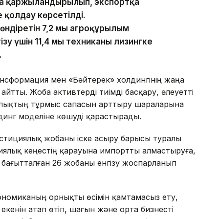
оба қаржыландырылып, экспортқа
е қолдау көрсетілді.
діретін 7,2 мың агроқұрылым
зу үшін 11,4 мың техниканы лизингке
.
ансформация мен «Бәйтерек» холдингінің жаңа
йтты. Жоба активтерді тиімді басқару, әлеуетті
алықтың тұрмыс сапасын арттыру шараларына
динг моделіне көшуді қарастырады.
естициялық жобаны іске асыру барысы туралы
иялық кеңестің қарауына импортты алмастыруға,
бағытталған 26 жобаны енгізу жоспарланып
номиканың орнықты өсімін қамтамасыз ету,
екенін атап өтіп, шағын және орта бизнесті