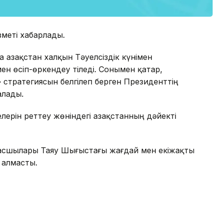
зметі хабарлады.
Қазақстан халқын Тәуелсіздік күнімен
 мен өсіп-өркендеу тіледі. Сонымен қатар,
 стратегиясын белгілеп берген Президенттің
алады.
ерін реттеу жөніндегі Қазақстанның дәйекті
басшылары Таяу Шығыстағы жағдай мен екіжақты
р алмасты.