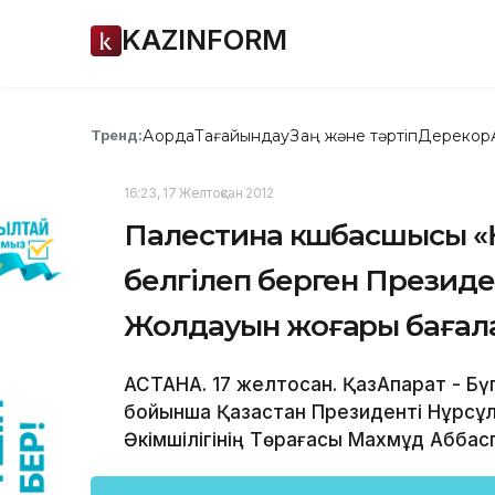
KAZINFORM
Ақорда
Тағайындау
Заң және тәртіп
Дерекқор
Тренд:
16:23, 17 Желтоқсан 2012
Палестина көшбасшысы «
белгілеп берген Президе
Жолдауын жоғары бағал
АСТАНА. 17 желтоқсан. ҚазАқпарат - 
бойынша Қазақстан Президенті Нұрсұ
Әкімшілігінің Төрағасы Махмұд Аббас