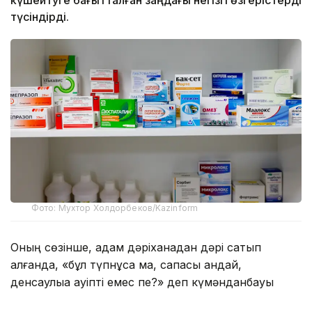
түсіндірді.
Фото: Мухтор Холдорбеков/Kazinform
Оның сөзінше, адам дәріханадан дәрі сатып
алғанда, «бұл түпнұсқа ма, сапасы қандай,
денсаулыққа қауіпті емес пе?» деп күмәнданбауы
керек. Мемлекет оның қауіпсіздігін алдын ала