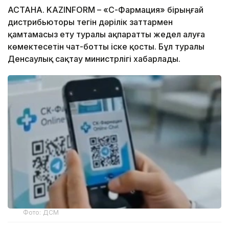
АСТАНА. KAZINFORM –
«СҚ-Фармация» бірыңғай
дистрибьюторы тегін дәрілік заттармен
қамтамасыз ету туралы ақпаратты жедел алуға
көмектесетін чат-ботты іске қосты. Бұл туралы
Денсаулық сақтау министрлігі хабарлады.
Фото: ДСМ