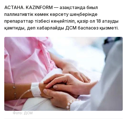
АСТАНА. KAZINFORM — Қазақстанда биыл
паллиативтік көмек көрсету шеңберінде
препараттар тізбесі кеңейтіліп, қазір ол 18 атауды
қамтиды, деп хабарлайды ДСМ баспасөз қызметі.
Фото: ДСМ