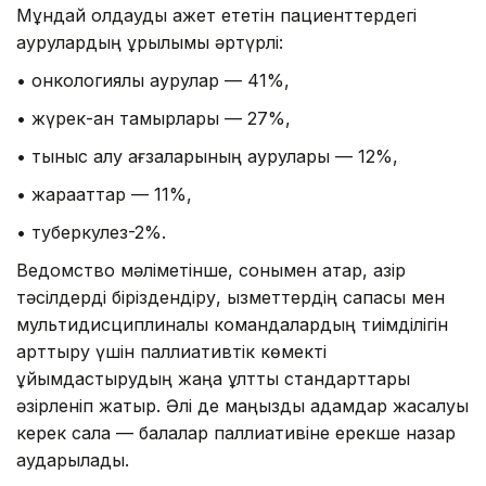
Мұндай қолдауды қажет ететін пациенттердегі
аурулардың құрылымы әртүрлі:
• онкологиялық аурулар — 41%,
• жүрек-қан тамырлары — 27%,
• тыныс алу ағзаларының аурулары — 12%,
• жарақаттар — 11%,
• туберкулез-2%.
Ведомство мәліметінше, сонымен қатар, қазір
тәсілдерді біріздендіру, қызметтердің сапасы мен
мультидисциплиналық командалардың тиімділігін
арттыру үшін паллиативтік көмекті
ұйымдастырудың жаңа ұлттық стандарттары
әзірленіп жатыр. Әлі де маңызды қадамдар жасалуы
керек сала — балалар паллиативіне ерекше назар
аударылады.