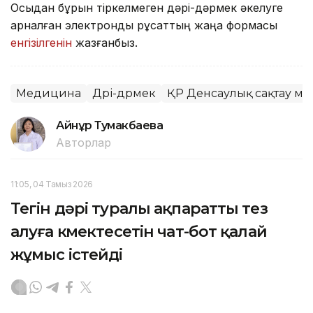
Осыдан бұрын тіркелмеген дәрі-дәрмек әкелуге
арналған электронды рұқсаттың жаңа формасы
енгізілгенін
жазғанбыз.
Медицина
Дәрі-дәрмек
ҚР Денсаулық сақтау ми
Айнұр Тумакбаева
Авторлар
11:05, 04 Тамыз 2026
Тегін дәрі туралы ақпаратты тез
алуға көмектесетін чат-бот қалай
жұмыс істейді