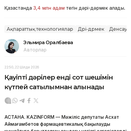
Қазақстанда
3,4 млн адам
тегін дәрі-дәрмек алады.
Ақпараттық технологиялар
Дәрі-дәрмек
Денсаул
Эльмира Оралбаева
Авторлар
22:50, 22 Шілде 2026
Қауіпті дәрілер енді сот шешімін
күтпей сатылымнан алынады
АСТАНА. KAZINFORM — Мәжіліс депутаты Асхат
Аймағамбетов фармацевтикалық бақылауды
күшейтуге бағытталған заңдағы негізгі өзгерістерді