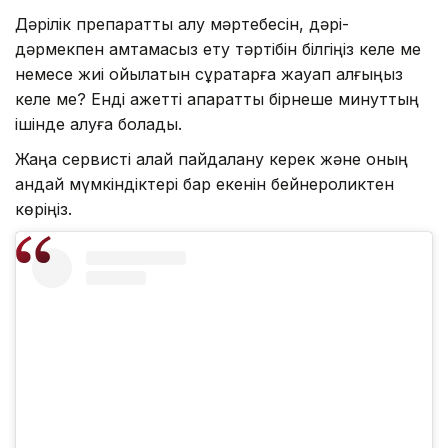
Дәрілік препаратты алу мәртебесін, дәрі-
дәрмекпен қамтамасыз ету тәртібін білгіңіз келе ме
немесе жиі қойылатын сұрақтарға жауап алғыңыз
келе ме? Енді қажетті ақпаратты бірнеше минуттың
ішінде алуға болады.
Жаңа сервисті қалай пайдалану керек және оның
қандай мүмкіндіктері бар екенін бейнероликтен
көріңіз.