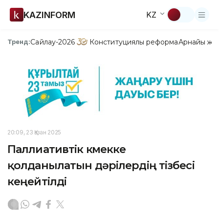
KAZINFORM
KZ
Сайлау-2026
Конституциялық реформа
Арнайы жо
Тренд:
20:09, 23 Қазан 2025
Паллиативтік көмекке
қолданылатын дәрілердің тізбесі
кеңейтілді