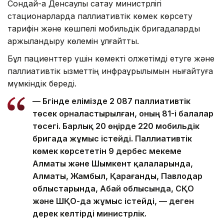
Сондай-ақ Денсаулық сақтау министрлігі
стационарларда паллиативтік көмек көрсету
тарифін және көшпелі мобильдік бригадаларды
қаржыландыру көлемін ұлғайтты.
Бұл пациенттер үшін көмекті қолжетімді етуге және
паллиативтік қызметтің инфрақұрылымын нығайтуға
мүмкіндік береді.
— Бүгінде елімізде 2 087 паллиативтік
төсек орналастырылған, оның 81-і балалар
төсегі. Барлық 20 өңірде 220 мобильдік
бригада жұмыс істейді. Паллиативтік
көмек көрсететін 9 дербес мекеме
Алматы және Шымкент қалаларында,
Алматы, Жамбыл, Қарағанды, Павлодар
облыстарында, Абай облысында, СҚО
және ШҚО-да жұмыс істейді, — деген
дерек келтірді министрлік.