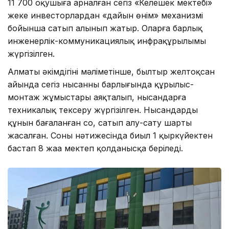
11 700 оқушыға арналған сегіз «Келешек мектебі»
жеке инвесторлардан «дайын өнім» механизмі
бойынша сатып алынып жатыр. Оларға барлық
инженерлік-коммуникациялық инфрақұрылымы
жүргізілген.
Алматы әкімдігінің мәліметінше, былтыр желтоқсан
айында сегіз нысанның барлығында құрылыс-
монтаж жұмыстары аяқталып, нысандарға
техникалық тексеру жүргізілген. Нысандардың
құнын бағаланған соң, сатып алу-сату шарты
жасалған. Соның нәтижесінда биыл 1 қыркүйектен
бастап 8 жаңа мектеп қолданысқа беріледі.