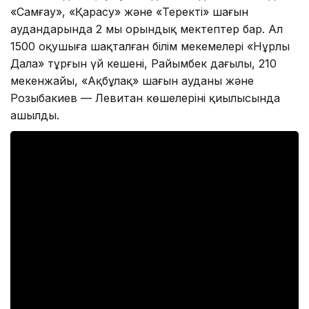
«Самғау», «Қарасу» және «Теректі» шағын
аудандарында 2 мың орындық мектептер бар. Ал
1500 оқушыға шақталған білім мекемелері «Нұрлы
Дала» тұрғын үй кешені, Райымбек даңғылы, 210
мекенжайы, «Ақбұлақ» шағын ауданы және
Розыбакиев — Левитан көшелерінің қиылысында
ашылды.