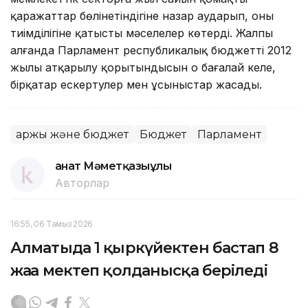
қаражаттар бөлінетіндігіне назар аударып, оның
тиімділігіне қатысты мәселелер көтерді. Жалпы
алғанда Парламент республикалық бюджеттің 2012
жылы атқарылу қорытындысын оң бағалай келе,
бірқатар ескертулер мен ұсыныстар жасады.
Қаржы және бюджет
Бюджет
Парламент
Қанат Мәметқазыұлы
Авторлар
16:55, 06 Тамыз 2026
Алматыда 1 қыркүйектен бастап 8
жаңа мектеп қолданысқа беріледі