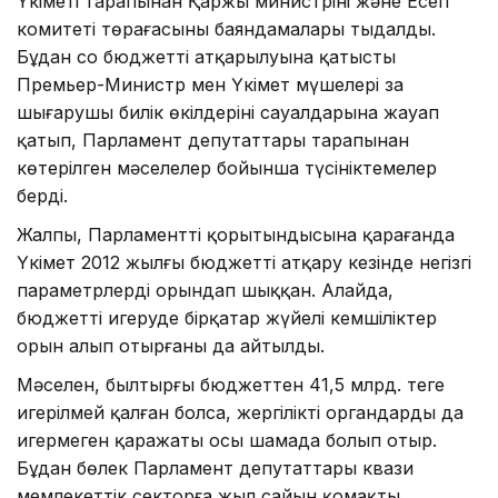
Үкіметі тарапынан Қаржы министрінің және Есеп
комитеті төрағасының баяндамалары тыңдалды.
Бұдан соң бюджеттің атқарылуына қатысты
Премьер-Министр мен Үкімет мүшелері заң
шығарушы билік өкілдерінің сауалдарына жауап
қатып, Парламент депутаттары тарапынан
көтерілген мәселелер бойынша түсініктемелер
берді.
Жалпы, Парламенттің қорытындысына қарағанда
Үкімет 2012 жылғы бюджетті атқару кезінде негізгі
параметрлерді орындап шыққан. Алайда,
бюджетті игеруде бірқатар жүйелі кемшіліктер
орын алып отырғаны да айтылды.
Мәселен, былтырғы бюджеттен 41,5 млрд. теңге
игерілмей қалған болса, жергілікті органдардың да
игермеген қаражаты осы шамада болып отыр.
Бұдан бөлек Парламент депутаттары квази
мемлекеттік секторға жыл сайын қомақты