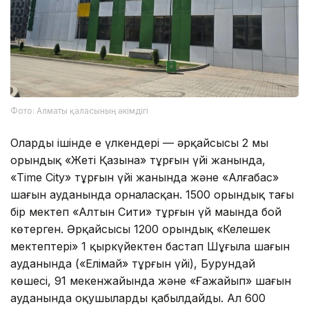
Фото: Алматы қаласының әкімдігі
Олардың ішінде ең үлкендері — әрқайсысы 2 мың
орындық «Жеті Қазына» тұрғын үйі жанында,
«Time City» тұрғын үйі жанында және «Алғабас»
шағын ауданында орналасқан. 1500 орындық тағы
бір мектеп «Алтын Сити» тұрғын үй маңында бой
көтерген. Әрқайсысы 1200 орындық «Келешек
мектептері» 1 қыркүйектен бастап Шұғыла шағын
ауданында («Елімай» тұрғын үйі), Бурундай
көшесі, 91 мекенжайында және «Ғажайып» шағын
ауданында оқушыларды қабылдайды. Ал 600