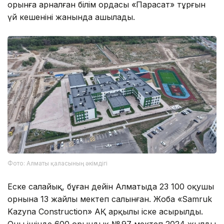
орынға арналған білім ордасы «Парасат» тұрғын
үй кешенінің жанында ашылады.
Фото: Алматы қаласының әкімдігі
Еске салайық, бұған дейін Алматыда 23 100 оқушы
орнына 13 жайлы мектеп салынған. Жоба «Samruk
Kazyna Construction» АҚ арқылы іске асырылды.