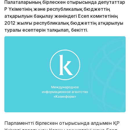
Палаталарының бірлескен отырысында депутаттар
ҚР Үкіметінің және республикалық бюджеттің
атқарылуын бақылау жөніндегі Есеп комитетінің
2012 жылғы республикалық бюджеттің атқарылуы
туралы есептерін талқылап, бекітті.
Парламенттің бірлескен отырысында алдымен ҚР