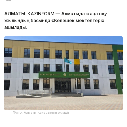
АЛМАТЫ. KAZINFORM — Алматыда жаңа оқу
жылындың басында «Келешек мектептері»
ашылады.
Фото: Алматы қаласының әкімдігі