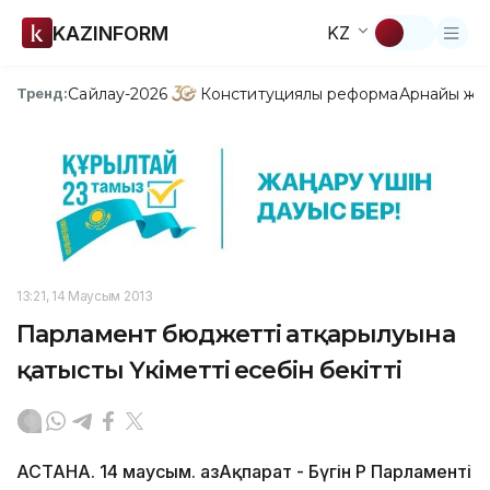
KAZINFORM
KZ
Сайлау-2026
Конституциялық реформа
Арнайы жо
Тренд:
13:21, 14 Маусым 2013
Парламент бюджеттің атқарылуына
қатысты Үкіметтің есебін бекітті
АСТАНА. 14 маусым. ҚазАқпарат - Бүгін ҚР Парламенті