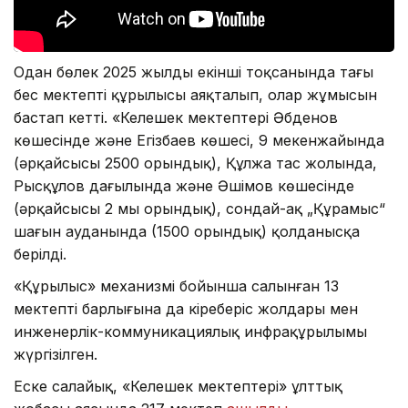
Одан бөлек 2025 жылдың екінші тоқсанында тағы
бес мектептің құрылысы аяқталып, олар жұмысын
бастап кетті. «Келешек мектептері Әбденов
көшесінде және Егізбаев көшесі, 9 мекенжайында
(әрқайсысы 2500 орындық), Құлжа тас жолында,
Рысқұлов даңғылында және Әшімов көшесінде
(әрқайсысы 2 мың орындық), сондай-ақ „Құрамыс“
шағын ауданында (1500 орындық) қолданысқа
берілді.
«Құрылыс» механизмі бойынша салынған 13
мектептің барлығына да кіреберіс жолдары мен
инженерлік-коммуникациялық инфрақұрылымы
жүргізілген.
Еске салайық, «Келешек мектептері» ұлттық