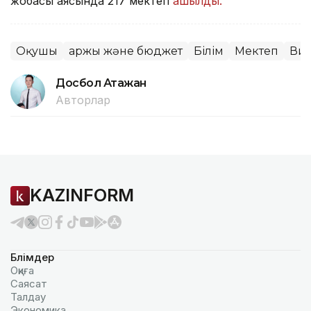
жобасы аясында 217 мектеп
ашылды.
Оқушы
Қаржы және бюджет
Білім
Мектеп
Ви
Досбол Атажан
Авторлар
KAZINFORM
Бөлімдер
Оқиға
Саясат
Талдау
Экономика