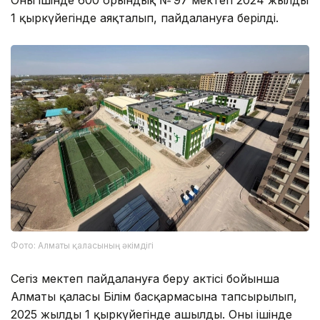
Оның ішінде 600 орындық № 97 мектеп 2024 жылдың
1 қыркүйегінде аяқталып, пайдалануға берілді.
Фото: Алматы қаласының әкімдігі
Сегіз мектеп пайдалануға беру актісі бойынша
Алматы қаласы Білім басқармасына тапсырылып,
2025 жылдың 1 қыркүйегінде ашылды. Оның ішінде