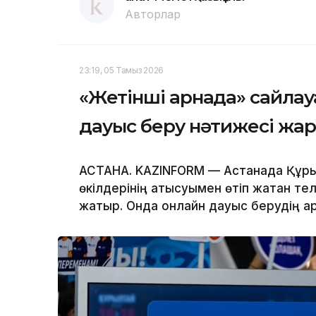
Авторлар
23:19, 05 Тамыз 2026
«Жетінші арнада» сайла
дауыс беру нәтижесі жа
АСТАНА. KAZINFORM — Астанада Құры
өкілдерінің қатысуымен өтіп жатқан 
жатыр. Онда онлайн дауыс берудің а