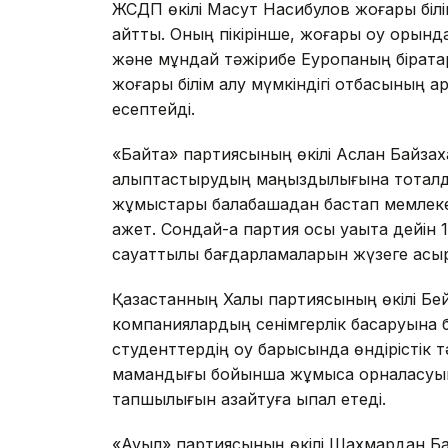
ЖСДП өкілі Мақсут Насибулов жоғары білі
айтты. Оның пікірінше, жоғары оқу орынд
және мұндай тәжірибе Еуропаның бірқатар
жоғары білім алу мүмкіндігі отбасының қ
есептейді.
«Байтақ» партиясының өкілі Аслан Байза
қалыптастырудың маңыздылығына тоқталд
жұмыстары балабақшадан бастап мемлекетті
қажет. Сондай-ақ партия осы уақытқа дейі
сауаттылық бағдарламаларын жүзеге асыр
Қазақстанның Халық партиясының өкілі Бе
компаниялардың сенімгерлік басқаруына б
студенттердің оқу барысында өндірістік т
мамандығы бойынша жұмысқа орналасуына
тапшылығын азайтуға ықпал етеді.
«Ауыл» партиясының өкілі Шахмардан 