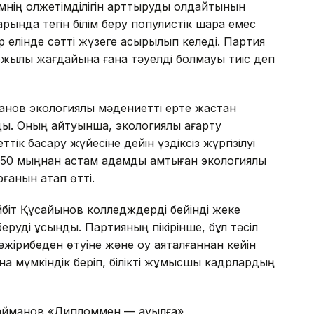
мнің қолжетімділігін арттыруды қолдайтынын
арында тегін білім беру популистік шара емес
 елінде сәтті жүзеге асырылып келеді. Партия
аржылық жағдайына ғана тәуелді болмауы тиіс деп
ханов экологиялық мәдениетті ерте жастан
ы. Оның айтуынша, экологиялық ағарту
к басқару жүйесіне дейін үздіксіз жүргізілуі
н 150 мыңнан астам адамды қамтыған экологиялық
ғанын атап өтті.
йбіт Құсайынов колледждерді бейінді жеке
еруді ұсынды. Партияның пікірінше, бұл тәсіл
әжірибеден өтуіне және оқу аяқталғаннан кейін
 мүмкіндік беріп, білікті жұмысшы кадрлардың
Байманов «Дипломмен — ауылға»