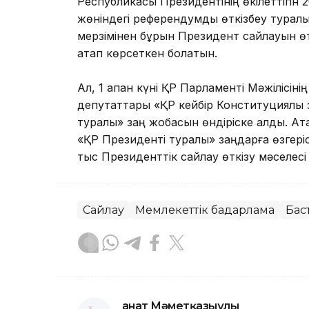
Республикасы Президентінің өкілеттігін 
жөніндегі референдумды өткізбеу туралы 
мерзімінен бұрын Президент сайлауын өт
атап көрсеткен болатын.
Ал, 1 ақпан күні ҚР Парламенті Мәжілісі
депутаттары «ҚР кейбір Конституциялық 
туралы» заң жобасын өндіріске алды. А
«ҚР Президенті туралы» заңдарға өзгеріст
тыс Президенттік сайлау өткізу мәселесі
Сайлау
Мемлекеттік бағдарлама
Бас
Қанат Мәметқазыұлы