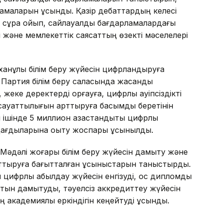
стамаларын ұсынды. Қазір дебаттардың келесі
не сұрақ қойып, сайлауалды бағдарламалардағы
і және мемлекеттік саясаттың өзекті мәселелері
ханұлы білім беру жүйесін цифрландыруға
Партия білім беру саласында жасанды
жеке деректерді қорғауға, цифрлық қауіпсіздікті
 сауаттылығын арттыруға басымдық беретінін
ішінде 5 миллион қазақстандықты цифрлық
дағдыларына оқыту жоспары ұсынылды.
 Мәдәлі жоғары білім беру жүйесін дамыту және
н арттыруға бағытталған ұсыныстарын таныстырды.
цифрлық қабылдау жүйесін енгізуді, қос дипломды
ртын дамытуды, тәуелсіз аккредиттеу жүйесін
 академиялық еркіндігін кеңейтуді ұсынды.