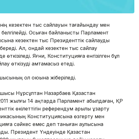
нің кезектен тыс сайлауын тағайындау мен
 белгілейді. Осыған байланысты Парламент
сына кезектен тыс Президенттік сайлауды
 береді. Ал, ондай кезектен тыс сайлау
 өткізіледі. Яғни, Конституцияға енгізілген бұл
ау өткізуді қамтамасыз етеді.
ысының қол қоюына жіберіледі.
асшысы Нұрсұлтан Назарбаев Қазақстан
011 жылғы 14 қаңтарда Парламент қабылдаған, ҚР
ттік өкілеттігін референдум арқылы ұзарту
убликасының Конституциясына өзгерту мен
цияға сәйкес емес деп таныған қаулысына
ады. Президент Үндеуінде Қазақстан