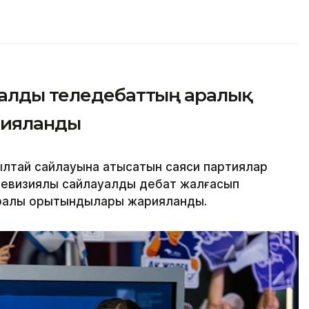
уалды теледебаттың аралық
рияланды
лтай сайлауына қатысатын саяси партиялар
телевизиялық сайлауалды дебат жалғасып
ралық қорытындылары жарияланды.