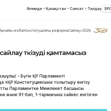
Әлемде
Қазақстан
Саясат
Талдау
SP
Арнайы жоба
Конституциялық реформа
Сайлау-2026
айлау өткізуді қамтамасыз
қазыұлы/ - Бүгін ҚР Парламенті
 «ҚР Конституциясына толықтыру енгізу
ұжатты Парламентке Мемлекет басшысы
на және 91-бап, 1-тармағына сәйкес енгізген