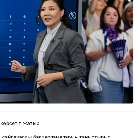
көрсетіп жатыр.
інің сайлауалды бағдарламаларын таныстырып,