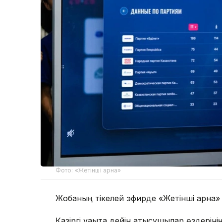
Фото: «Жетінші арна»
Жобаның тікелей эфирде «Жетінші арна» 
Қазіргі уақытқа дейін қатысушылар өздер