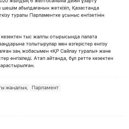
2020 жылдың 6 желтоқсанына дейін ұзарту
шешім қабылдағанын жеткізіп, Қазақстанда
кізу туралы Парламентке ұсыныс енгізетінін
нің кезектен тыс жалпы отырысында палата
заңдарына толықтырулар мен өзгерістер енгізу
талған заң жобасымен «ҚР Сайлау туралы» және
ер енгізіледі. Атап айтқанда, бұл ретте кезектен
 қарастырылған.
ты жаңалық
Парламент