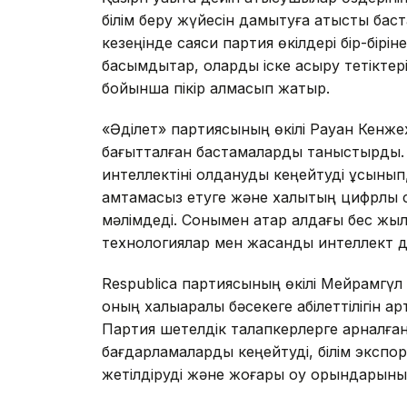
білім беру жүйесін дамытуға қатысты ба
кезеңінде саяси партия өкілдері бір-бірі
басымдықтар, оларды іске асыру тетіктер
бойынша пікір алмасып жатыр.
«Әділет» партиясының өкілі Рауан Кенже
бағытталған бастамаларды таныстырды. 
интеллектіні қолдануды кеңейтуді ұсынып, 
қамтамасыз етуге және халықтың цифрлық
мәлімдеді. Сонымен қатар алдағы бес жыл 
технологиялар мен жасанды интеллект 
Respublica партиясының өкілі Мейрамгүл
оның халықаралық бәсекеге қабілеттілігі
Партия шетелдік талапкерлерге арналған 
бағдарламаларды кеңейтуді, білім экспо
жетілдіруді және жоғары оқу орындарының