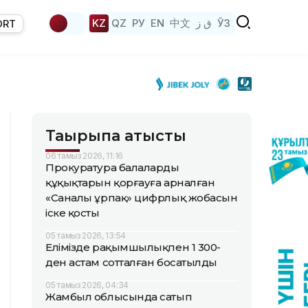
KZ
QZ
РУ
EN
中文
ق ز
ЎЗ
ORT
Тақырыпқа қатысты
06 тамыз 2026, 11:16
Прокуратура балалардың
құқықтарын қорғауға арналған
«Саналы ұрпақ» цифрлық жобасын
іске қосты
05 тамыз 2026, 13:54
Елімізде рақымшылықпен 1 300-
ден астам сотталған босатылды
05 тамыз 2026, 04:34
Жамбыл облысында сатып