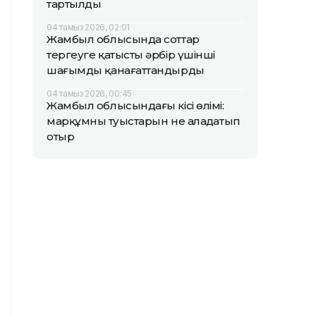
тартылды
04 тамыз 2026, 02:01
Жамбыл облысында соттар
тергеуге қатысты әрбір үшінші
шағымды қанағаттандырды
04 тамыз 2026, 00:45
Жамбыл облысындағы кісі өлімі:
марқұмның туыстарын не алаңдатып
отыр