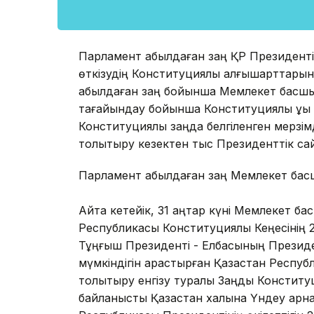
Парламент қабылдаған заң ҚР Президенті
өткізудің Конституциялық алғышарттарын
қабылдаған заң бойынша Мемлекет басшы
тағайындау бойынша Конституциялық құқық
Конституциялық заңда белгіленген мерзімде
толықтыру кезектен тыс Президенттік сайл
Парламент қабылдаған заң Мемлекет басш
Айта кетейік, 31 қаңтар күні Мемлекет б
Республикасы Конституциялық Кеңесінің 2
Тұңғыш Президенті - Елбасының Президен
мүмкіндігін қарастырған Қазақстан Респ
толықтыру енгізу туралы Заңды Конститу
байланысты Қазақстан халқына Үндеу арн