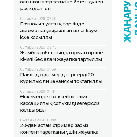
алынған жер теліміне бөтен дүкен
рәсімделген
05 тамыз 2026, 02:59
Баянауыл ұлттық паркінде
автоматтандырылған шлагбаум
іске қосылды
05 тамыз 2026, 02:45
Жамбыл облысында орман өртіне
кінәлі бес адам жауапқа тартылды
05 тамыз 2026, 01:59
Павлодарда мердігерлердің 20
құрылыс лицензиясы тоқтатылды
05 тамыз 2026, 01:41
Өскемендегі хоккейші өлімі:
кассациялық сот үкімді өзгеріссіз
қалдырды
04 тамыз 2026, 09:09
20-дан астам стример заңсыз
контент таратқаны үшін жауапқа