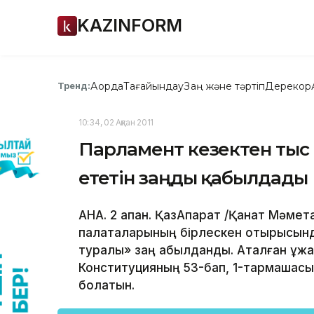
KAZINFORM
Ақорда
Тағайындау
Заң және тәртіп
Дерекқор
Тренд:
10:34, 02 Ақпан 2011
Парламент кезектен тыс с
ететін заңды қабылдады
АНА. 2 ақпан. ҚазАқпарат /Қанат Мәмет
палаталарының бірлескен отырысында
туралы» заң қабылданды. Аталған қ
Конституцияның 53-бап, 1-тармақшасы
болатын.