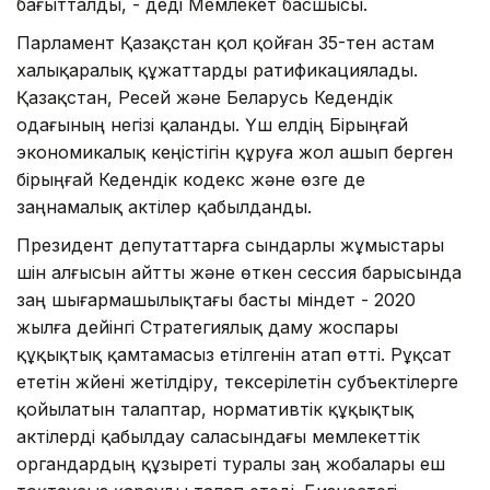
бағытталды, - деді Мемлекет басшысы.
Парламент Қазақстан қол қойған 35-тен астам
халықаралық құжаттарды ратификациялады.
Қазақстан, Ресей және Беларусь Кедендік
одағының негізі қаланды. Үш елдің Бірыңғай
экономикалық кеңістігін құруға жол ашып берген
бірыңғай Кедендік кодекс және өзге де
заңнамалық актілер қабылданды.
Президент депутаттарға сындарлы жұмыстары
үшін алғысын айтты және өткен сессия барысында
заң шығармашылықтағы басты міндет - 2020
жылға дейінгі Стратегиялық даму жоспары
құқықтық қамтамасыз етілгенін атап өтті. Рұқсат
ететін жүйені жетілдіру, тексерілетін субъектілерге
қойылатын талаптар, нормативтік құқықтық
актілерді қабылдау саласындағы мемлекеттік
органдардың құзыреті туралы заң жобалары еш