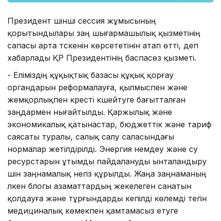
Президент үшінші сессия жұмысының
қорытындылары заң шығармашылық қызметінің
сапасы арта түскенін көрсететінін атап өтті, деп
хабарлады ҚР Президентінің баспасөз қызметі.
- Еліміздің құқықтық базасы құқық қорғау
органдарын реформалауға, қылмыспен және
жемқорлықпен күресті күшейтуге бағытталған
заңдармен нығайтылды. Қаржылық және
экономикалық қатынастар, бюджеттік және тариф
саясаты туралы, салық салу саласындағы
нормалар жетілдірілді. Энергия үнемдеу және су
ресурстарын ұтымды пайдалануды ынталандыру
үшін заңнамалық негіз құрылды. Жаңа заңнаманың
үлкен блогы азаматтардың жекелеген санатын
қолдауға және тұрғындарды кепілді көлемді тегін
медициналық көмекпен қамтамасыз етуге