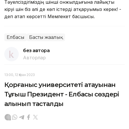
Тәуелсіздігіміздің үшінші онжылдығына лайықты
кіруі үшін біз әлі де көп істерді атқаруымыз керек! -
деп атап көрсетті Мемлекет басшысы.
Елбасы
Басты жаңалық
без автора
Авторлар
13:00, 12 Қазан 2023
Қорғаныс университеті атауынан
Тұңғыш Президент - Елбасы сөздері
алынып тасталды