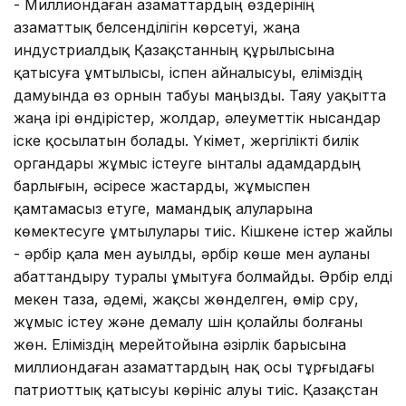
- Миллиондаған азаматтардың өздерінің
азаматтық белсенділігін көрсетуі, жаңа
индустриалдық Қазақстанның құрылысына
қатысуға ұмтылысы, іспен айналысуы, еліміздің
дамуында өз орнын табуы маңызды. Таяу уақытта
жаңа ірі өндірістер, жолдар, әлеуметтік нысандар
іске қосылатын болады. Үкімет, жергілікті билік
органдары жұмыс істеуге ынталы адамдардың
барлығын, әсіресе жастарды, жұмыспен
қамтамасыз етуге, мамандық алуларына
көмектесуге ұмтылулары тиіс. Кішкене істер жайлы
- әрбір қала мен ауылды, әрбір көше мен ауланы
абаттандыру туралы ұмытуға болмайды. Әрбір елді
мекен таза, әдемі, жақсы жөнделген, өмір сүру,
жұмыс істеу және демалу үшін қолайлы болғаны
жөн. Еліміздің мерейтойына әзірлік барысына
миллиондаған азаматтардың нақ осы тұрғыдағы
патриоттық қатысуы көрініс алуы тиіс. Қазақстан