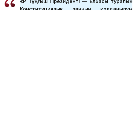
«ҚР Тұңғыш Президенті — Елбасы туралы»
Конституциялық заңның қолданылуы
тоқтатылуына байланысты «Қазақстан
Республикасының арнаулы мемлекеттік
органдары туралы» заңның нормаларына
сәйкес келтіру керек болды. Заңда ҚР
Тұңғыш Президенті-Елбасы атындағы
ұлттық қорғаныс университетінде оқыту
мәселелері регламенттелген. Енді осы
университеттің атауы өзгереді, Тұңғыш
Президент-Елбасы деген сөз алынып
тасталады. Қазақстан Республикасының
Ұлттық қорғаныс университеті деп
аталады», — деді Б. Орынбасаров.
Бұдан бұрын хабарланғандай, бүгін Сенаттың
жалпы отырысында «Қазақстан Республикасының
кейбір заңнамалық актілеріне Ұлттық қордан