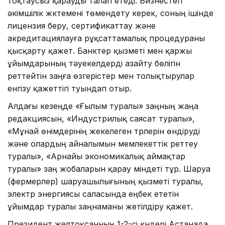
тоқтаусыз қарауды талап етеді. Бизнестегі
әкімшілік жүктемені төмендету керек, соның ішінде
лицензия беру, сертификаттау және
акредитациялауға рұқсаттамалық процедураны
қысқарту қажет. Банктер қызметі мен қаржы
ұйымдарының тәуекелдерді азайту бөлігін
реттейтін заңға өзгерістер мен толықтырулар
енгізу қажеттігі туындап отыр.
Алдағы кезеңде «Ғылым туралы» заңның жаңа
редакциясын, «Индустрилық саясат туралы»,
«Мұнай өнімдерінің жекелеген түрлерін өндіруді
және олардың айналымын мемлекеттік реттеу
туралы», «Арнайы экономикалық аймақтар
туралы» заң жобаларын қарау міндеті тұр. Шаруа
(фермерлер) шаруашылығының қызметі туралы,
электр энергиясы саласында еңбек ететін
ұйымдар туралы заңнаманы жетілдіру қажет.
Президент желтоқсанның 1-2-сі күндері Астанада