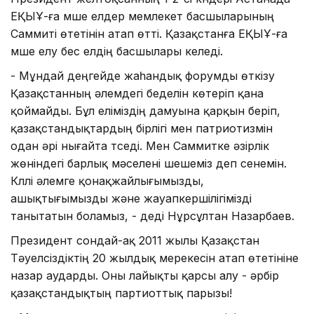
ЕҚЫҰ-ға мүше елдер мемлекет басшыларының
Саммиті өтетінін атап өтті. Қазақстанға ЕҚЫҰ-ға
мүше елу бес елдің басшылары келеді.
- Мұндай деңгейде жаһандық форумды өткізу
Қазақстанның әлемдегі беделін көтеріп қана
қоймайды. Бұл еліміздің дамуына қарқын беріп,
қазақстандықтардың бірлігі мен патриотизмін
одан әрі нығайта түседі. Мен Саммитке әзірлік
жөніндегі барлық мәселені шешеміз деп сенемін.
Күллі әлемге қонақжайлығымызды,
ашықтығымызды және жауапкершілігімізді
танытатын боламыз, - деді Нұрсұлтан Назарбаев.
Президент сондай-ақ 2011 жылы Қазақстан
Тәуелсіздіктің 20 жылдық мерекесін атап өтетініне
назар аударды. Оны лайықты қарсы алу - әрбір
қазақстандықтың партиоттық парызы!