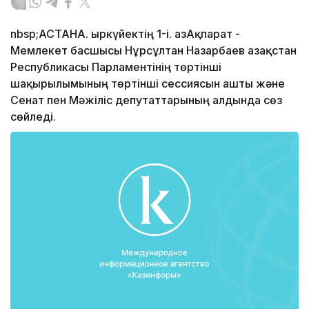
nbsp;АСТАНА. Қыркүйектің 1-і. ҚазАқпарат -
Мемлекет басшысы Нұрсұлтан Назарбаев Қазақстан
Республикасы Парламентінің төртінші
шақырылымының төртінші сессиясын ашты және
Сенат пен Мәжіліс депутаттарының алдында сөз
сөйледі.