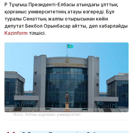
ҚР Тұңғыш Президенті-Елбасы атындағы ұлттық
қорғаныс университетінің атауы өзгереді. Бұл
туралы Сенаттың жалпы отырысынан кейін
депутат Бекбол Орынбасар айтты, деп хабарлайды
Kazinform
тілшісі.
Фото: Ұлттық қорғаныс университеті