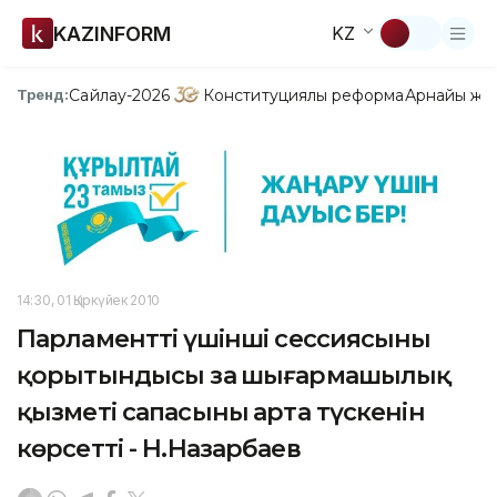
KAZINFORM
KZ
Сайлау-2026
Конституциялық реформа
Арнайы жо
Тренд:
14:30, 01 Қыркүйек 2010
Парламенттің үшінші сессиясының
қорытындысы заң шығармашылық
қызметі сапасының арта түскенін
көрсетті - Н.Назарбаев