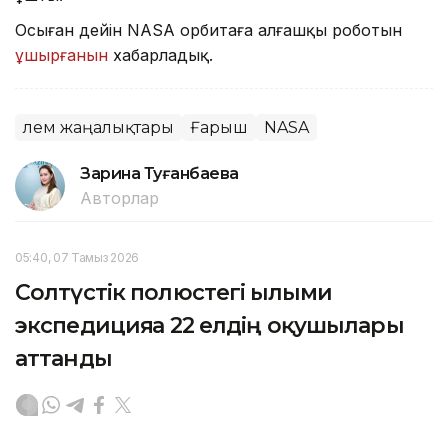
Осыған дейін NASA орбитаға алғашқы роботын
ұшырғанын
хабарладық.
Әлем жаңалықтары
Ғарыш
NASA
Зарина Туғанбаева
Авторлар
05:40, 07 Тамыз 2026
Солтүстік полюстегі ғылыми
экспедицияға 22 елдің оқушылары
аттанды