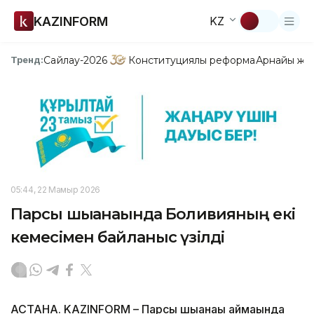
KAZINFORM
KZ
Сайлау-2026
Конституциялық реформа
Арнайы жо
Тренд:
05:44, 22 Мамыр 2026
Парсы шығанағында Боливияның екі
кемесімен байланыс үзілді
АСТАНА. KAZINFORM – Парсы шығанағы аймағында