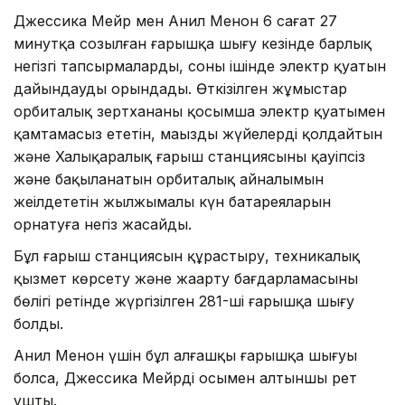
Джессика Мейр мен Анил Менон 6 сағат 27
минутқа созылған ғарышқа шығу кезінде барлық
негізгі тапсырмаларды, соның ішінде электр қуатын
дайындауды орындады. Өткізілген жұмыстар
орбиталық зертхананы қосымша электр қуатымен
қамтамасыз ететін, маңызды жүйелерді қолдайтын
және Халықаралық ғарыш станциясының қауіпсіз
және бақыланатын орбиталық айналымын
жеңілдететін жылжымалы күн батареяларын
орнатуға негіз жасайды.
Бұл ғарыш станциясын құрастыру, техникалық
қызмет көрсету және жаңарту бағдарламасының
бөлігі ретінде жүргізілген 281-ші ғарышқа шығу
болды.
Анил Менон үшін бұл алғашқы ғарышқа шығуы
болса, Джессика Мейрдің осымен алтыншы рет
ұшты.