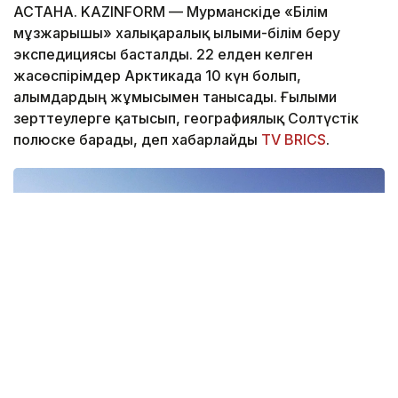
АСТАНА. KAZINFORM — Мурманскіде «Білім
мұзжарғышы» халықаралық ғылыми-білім беру
экспедициясы басталды. 22 елден келген
жасөспірімдер Арктикада 10 күн болып,
ғалымдардың жұмысымен танысады. Ғылыми
зерттеулерге қатысып, географиялық Солтүстік
полюске барады, деп хабарлайды
TV BRICS
.