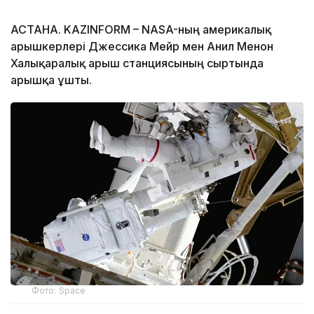
АСТАНА. KAZINFORM – NASA-ның америкалық
ғарышкерлері Джессика Мейр мен Анил Менон
Халықаралық ғарыш станциясының сыртында
ғарышқа ұшты.
Фото: Space