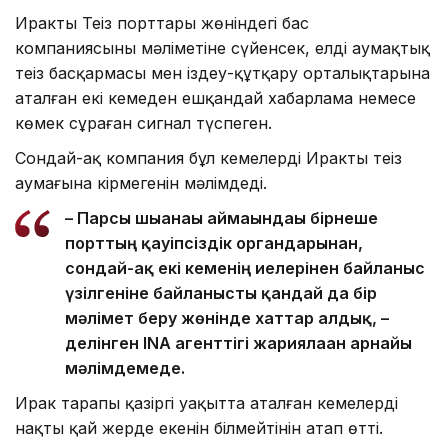
Ирактың Теңіз порттары жөніндегі бас
компаниясының мәліметіне сүйенсек, елдің аумақтық
теңіз басқармасы мен іздеу-құтқару орталықтарына
аталған екі кемеден ешқандай хабарлама немесе
көмек сұраған сигнал түспеген.
Сондай-ақ компания бұл кемелердің Ирактың теңіз
аумағына кірмегенін мәлімдеді.
– Парсы шығанағы аймағындағы бірнеше
порттың қауіпсіздік органдарынан,
сондай-ақ екі кеменің иелерінен байланыс
үзілгеніне байланысты қандай да бір
мәлімет беру жөнінде хаттар алдық, –
делінген INA агенттігі жариялаған арнайы
мәлімдемеде.
Ирак тарапы қазіргі уақытта аталған кемелердің
нақты қай жерде екенін білмейтінін атап өтті.