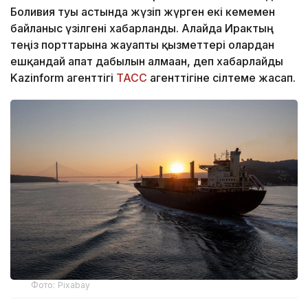
Боливия туы астында жүзіп жүрген екі кемемен
байланыс үзілгені хабарланды. Алайда Ирактың
теңіз порттарына жауапты қызметтері олардан
ешқандай апат дабылын алмаған, деп хабарлайды
Kazinform агенттігі
ТАСС
агенттігіне сілтеме жасап.
Фото: Pixabay