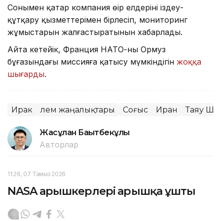
Сонымен қатар компания өңір елдерінің іздеу-
құтқару қызметтерімен бірлесіп, мониторинг
жұмыстарын жалғастыратынын хабарлады.
Айта кетейік, Франция НАТО-ның Ормуз
бұғазындағы миссияға қатысу мүмкіндігін
жоққа
шығарды
.
Ирак
Әлем жаңалықтары
Соғыс
Иран
Таяу Шы
Жасұлан Бақытбекұлы
Авторлар
11:26, 07 Тамыз 2026
NASA ғарышкерлері ғарышқа ұшты