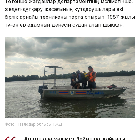
Төтенше жағдайлар департаментінің мәліметінше,
жедел-құтқару жасағының құтқарушылары екі
бірлік арнайы техниканы тарта отырып, 1987 жылы
туған ер адамның денесін судан алып шыққан.
Фото: Павлодар облысы ТЖД
– Алдын ала мәлімет бойынша, қайғылы