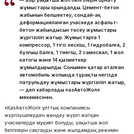
— Қазір уақытша жол белгілерін орнату
жұмыстары орындалды. Цемент-бетон
жабынын бөлшектеу, сондай-ақ
деформацияланған учаскеде асфальт-
бетон жабындысын төсеу жұмыстары
жүргізіліп жатыр. Жұмыстарға 1
компрессор, 1 тігіс кескіш, 1 гидробалға, 2
бұзғыш балға, 1 тиегіш, 2 самосвал, 1 жол
катогы және 14 қызметкер
жұмылдырылды. Сонымен қатар аталған
автомобиль жолында тұрақты негізде
патрульдеу жұмыстары жүргізіліп жатыр,
— деп хабарлады «ҚазАвтоЖол»
мекемесінен.
«ҚазАвтоЖол» ұлттық компаниясы
жүргізушілерден жөндеу жүріп жатқан
учаскелерде мұқият болуды, уақытша жол
белгілерін сақтауды және жылдамдық режимін