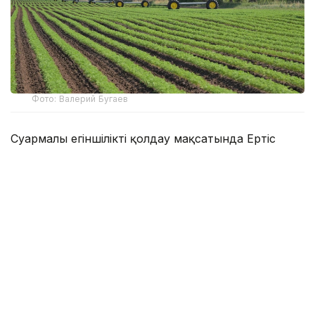
Фото: Валерий Бугаев
Суармалы егіншілікті қолдау мақсатында Ертіс
өзені бассейнінде 160 млн текше метр
су қарастырылған. Мамандардың айтуынша,
мәлімделген көлем жергілікті ауыл шаруашылығы
тауар өндірушілерінің қажеттіліктерін толықтай
өтейді.
Су пайдаланушылардың алдын ала мәліметтері
бойынша, өңірдегі жоспарлы суару алаңы — 86,6
мың гектар. Ал жоспарланған су алу көлемі — 152
млн текше метр. Бүгінгі таңда аграршылар 70 мың