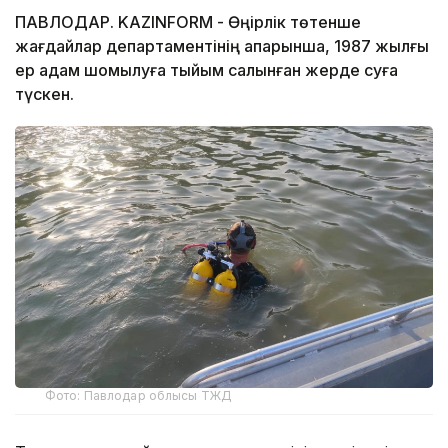
ПАВЛОДАР. KAZINFORM - Өңірлік төтенше
жағдайлар департаментінің ақпарынша, 1987 жылғы
ер адам шомылуға тыйым салынған жерде суға
түскен.
Фото: Павлодар облысы ТЖД