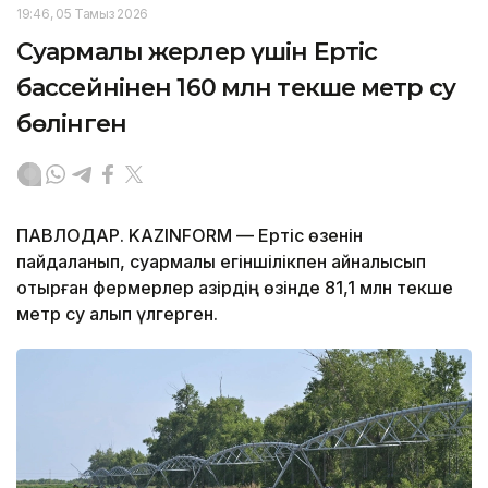
19:46, 05 Тамыз 2026
Суармалы жерлер үшін Ертіс
бассейнінен 160 млн текше метр су
бөлінген
ПАВЛОДАР. KAZINFORM — Ертіс өзенін
пайдаланып, суармалы егіншілікпен айналысып
отырған фермерлер қазірдің өзінде 81,1 млн текше
метр су алып үлгерген.