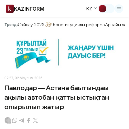
KAZINFORM
KZ
Сайлау-2026
Конституциялық реформа
Арнайы жо
Тренд:
02:27, 02 Маусым 2026
Павлодар — Астана бағытындағы
ақылы автобан қатты ыстықтан
опырылып жатыр