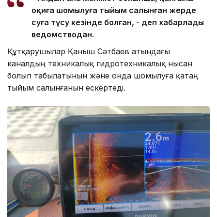
оқиға шомылуға тыйым салынған жерде
суға түсу кезінде болған, - деп хабарлады
ведомстводан.
Құтқарушылар Қаныш Сәтбаев атындағы
каналдың техникалық гидротехникалық нысан
болып табылатынын және онда шомылуға қатаң
тыйым салынғанын ескертеді.