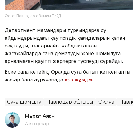
Фото: Павлодар облысы ТЖД
Департмент мамандары тұрғындарға су
айдындарындағы қауіпсіздік қағидаларын қатаң
сақтауды, тек арнайы жабдықталған
жағажайларда ғана демалуды және шомылуға
арналмаған қауіпті жерлерге түспеуді сұрайды.
Еске сала кетейік, Оралда суға батып кеткен алты
жасар бала ауруханада
көз жұмды.
Суға шомылу
Павлодар облысы
Оқиға
Павло
Мұрат Аяған
Авторлар