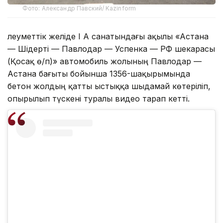
Фото: Александр Павский/ Kazinform
Әлеуметтік желіде I А санатындағы ақылы «Астана
— Шідерті — Павлодар — Успенка — РФ шекарасы
(Қосақ ө/п)» автомобиль жолының Павлодар —
Астана бағыты бойынша 1356-шақырымында
бетон жолдың қатты ыстыққа шыдамай көтеріліп,
опырылып түскені туралы видео тарап кетті.