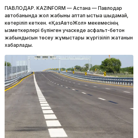
ПАВЛОДАР. KAZINFORM — Астана — Павлодар
автобанында жол жабыны аптап ыстыққа шыдамай,
көтеріліп кеткен. «ҚазАвтоЖол» мекемесінің
қызметкерлері бүлінген учаскеде асфальт-бетон
жабындысын төсеу жұмыстары жүргізіліп жатқанын
хабарлады.