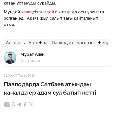
қатаң ұстануды сұрайды.
Мұндай
келеңсіз жағдай
былтыр да осы уақытта
болған еді. Араға жыл салып тағы қайталанып
отыр.
Астана
ҚазАвтоЖол
Павлодар
Құрылыс
Жөнде
Мұрат Аяған
Авторлар
22:00, 07 Тамыз 2026
Павлодарда Сәтбаев атындағы
каналда ер адам суға батып кетті