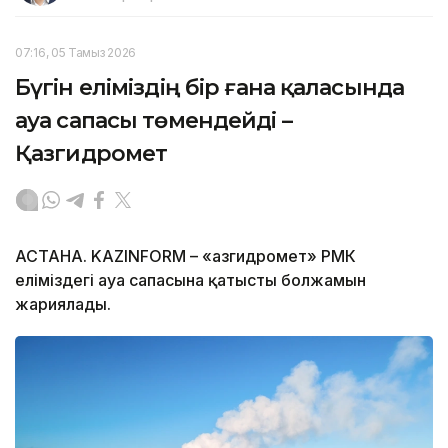
07:16, 05 Тамыз 2026
Бүгін еліміздің бір ғана қаласында
ауа сапасы төмендейді –
Қазгидромет
АСТАНА. KAZINFORM – «Қазгидромет» РМК
еліміздегі ауа сапасына қатысты болжамын
жариялады.