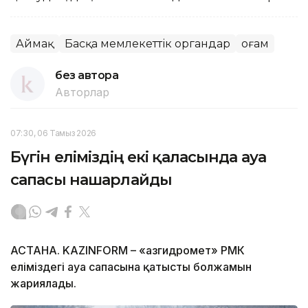
Аймақ
Басқа мемлекеттік органдар
Қоғам
без автора
Авторлар
07:30, 06 Тамыз 2026
Бүгін еліміздің екі қаласында ауа
сапасы нашарлайды
АСТАНА. KAZINFORM – «Қазгидромет» РМК
еліміздегі ауа сапасына қатысты болжамын
жариялады.