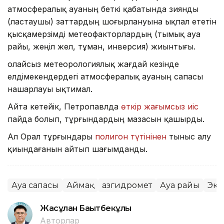
атмосфералық ауаның беткі қабатында зиянды
(ластаушы) заттардың шоғырлануына ықпал ететін
қысқамерзімді метеофакторлардың (тымық ауа
райы, жеңіл жел, тұман, инверсия) жиынтығы.
Қолайсыз метеорологиялық жағдай кезінде
елдімекендердегі атмосфералық ауаның сапасы
нашарлауы ықтимал.
Айта кетейік, Петропавлда
өткір жағымсыз иіс
пайда болып, тұрғындардың мазасын қашырды.
Ал Орал тұрғындары
полигон түтінінен
тыныс алу
қиындағанын айтып шағымданды.
Ауа сапасы
Аймақ
Қазгидромет
Ауа райы
Эко
Жасұлан Бақытбекұлы
Авторлар