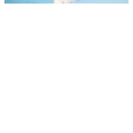
Фото: Magnific.com
5 тамызда қолайсыз метеорологиялық
жағдайлар Ақтөбе қалаласында күтіледі, –
делінген хабарламада.
Қолайсыз метеорологиялық жағдайлар –
атмосфералық ауаның беткі қабатында зиянды
(ластаушы) заттардың шоғырлануына ықпал ететін
қысқамерзімді метеофакторлардың (тымық ауа
райы, жеңіл жел, тұман, инверсия) жиынтығы.
Қолайсыз метеорологиялық жағдай кезінде
елдімекендердегі атмосфералық ауаның сапасы