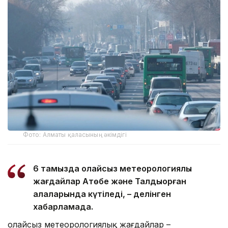
Фото: Алматы қаласының әкімдігі
6 тамызда қолайсыз метеорологиялық
жағдайлар Ақтөбе және Талдықорған
қалаларында күтіледі, – делінген
хабарламада.
Қолайсыз метеорологиялық жағдайлар –