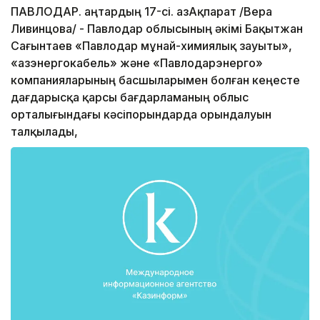
ПАВЛОДАР. Қаңтардың 17-сі. ҚазАқпарат /Вера
Ливинцова/ - Павлодар облысының әкімі Бақытжан
Сағынтаев «Павлодар мұнай-химиялық зауыты»,
«Қазэнергокабель» және «Павлодарэнерго»
компанияларының басшыларымен болған кеңесте
дағдарысқа қарсы бағдарламаның облыс
орталығындағы кәсіпорындарда орындалуын
талқылады,