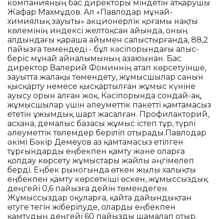
компанияның бас директоры міндетін атқарушы
Жафар Махмұдов. Ал «Павлодар мұнай-
химиялық зауыты» акционерлік қоғамы нақты
көлемінің индексі желтоқсан айында, оның
алдындағы қараша айымен салыстырғанда, 88,2
пайызға төмендеді - бұл кәсіпорындағы алыс-
беріс мұнай айналымының азаюынан. Бас
директор Валерий Фоминнің атап көрсетуінше,
зауытта жалақы төмендету, жұмысшылар санын
қысқарту немесе қысқартылған жұмыс күніне
ауысу орын алған жоқ. Кәсіпорында сондай-ақ,
жұмысшылар үшін әлеуметтік пакетті қамтамасыз
ететін ұжымдық шарт жасалған. Профилакторий,
асхана, демалыс базасы жұмыс істеп тұр, түрлі
әлеуметтік төлемдер беріліп отырады.Павлодар
әкімі Бәкір Демеуов аз қамтамасыз етілген
тұрғындарды еңбекпен қамту және оларға
қолдау көрсету жұмыстары жайлы әңгімелеп
берді. Еңбек рыногында өткен жылы халықты
еңбекпен қамту көрсеткіші өскен, жұмыссыздық
деңгейі 0,6 пайызға дейін төмендеген.
Жұмыссыздар оқуларға, қайта дайындықтан
өтуге тегін жіберілуде, оларды еңбекпен
қамтудың деңгейі 60 пайызды шамалап отыр.