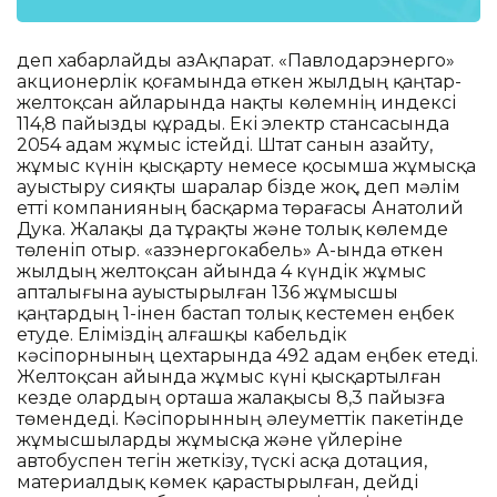
деп хабарлайды ҚазАқпарат. «Павлодарэнерго»
акционерлік қоғамында өткен жылдың қаңтар-
желтоқсан айларында нақты көлемнің индексі
114,8 пайызды құрады. Екі электр стансасында
2054 адам жұмыс істейді. Штат санын азайту,
жұмыс күнін қысқарту немесе қосымша жұмысқа
ауыстыру сияқты шаралар бізде жоқ, деп мәлім
етті компанияның басқарма төрағасы Анатолий
Дука. Жалақы да тұрақты және толық көлемде
төленіп отыр. «Қазэнергокабель» АҚ-ында өткен
жылдың желтоқсан айында 4 күндік жұмыс
апталығына ауыстырылған 136 жұмысшы
қаңтардың 1-інен бастап толық кестемен еңбек
етуде. Еліміздің алғашқы кабельдік
кәсіпорнының цехтарында 492 адам еңбек етеді.
Желтоқсан айында жұмыс күні қысқартылған
кезде олардың орташа жалақысы 8,3 пайызға
төмендеді. Кәсіпорынның әлеуметтік пакетінде
жұмысшыларды жұмысқа және үйлеріне
автобуспен тегін жеткізу, түскі асқа дотация,
материалдық көмек қарастырылған, дейді