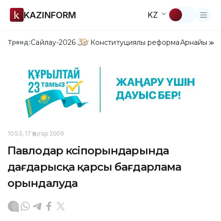
KAZINFORM
KZ
Сайлау-2026
Конституциялық реформа
Арнайы жо
Тренд:
10:53, 17 Қаңтар 2009
Павлодар кәсіпорындарында
дағдарысқа қарсы бағдарлама
орындалуда