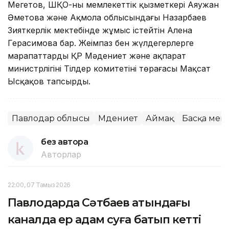
Мегетов, ШҚО-ның мемлекеттік қызметкері Аяужан
Әметова және Ақмола облысындағы Назарбаев
Зияткерлік мектебінде жұмыс істейтін Алена
Герасимова бар. Жеңімпаз бен жүлдегерлерге
марапаттарды ҚР Мәдениет және ақпарат
министрлігінің Тілдер комитетінің төрағасы Мақсат
Ысқақов тапсырды.
Павлодар облысы
Мәдениет
Аймақ
Басқа мем
без автора
Авторлар
22:00, 07 Тамыз 2026
Павлодарда Сәтбаев атындағы
каналда ер адам суға батып кетті