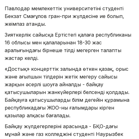
Павлодар мемлекеттік университетінің студенті
Бекзат Смағұлов гран-при жүлдесіне ие болып,
жеңімпаз атанды.
Зияткерлік сайысқа Ертістегі қалаға республиканың
16 облысы мен қалаларынан 18-30 жас
аралығындағы бірнеше тілді меңгерген талапты
жастар келді.
«Достық» концерттік залында өткен қазақ, орыс
және ағылшын тілдерін жетік меңгеру сайысы
жарқын әсерлі шоуға айналды - байқау
қатысушыларын жанкүйерлері белсенді қолдады.
Байқауға қатысушылардың білім деңгейін құрамына
республикадағы ЖОО-ның ғалымдары кірген
қазылар алқасы бағалады.
Байқау жүлдегерлерінің арасында - БҚО-дағы
мұнай және газ колледжінің студенті Наурызбек