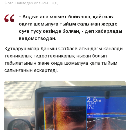
Фото: Павлодар облысы ТЖД
– Алдын ала мәлімет бойынша, қайғылы
оқиға шомылуға тыйым салынған жерде
суға түсу кезінде болған, - деп хабарлады
ведомстводан.
Құтқарушылар Қаныш Сәтбаев атындағы каналдың
техникалық гидротехникалық нысан болып
табылатынын және онда шомылуға қатаң тыйым
салынғанын ескертеді.