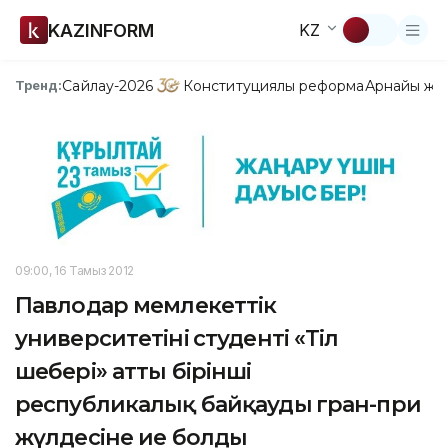
KAZINFORM
KZ
Сайлау-2026
Конституциялық реформа
Арнайы жо
Тренд:
09:00, 16 Тамыз 2012
Павлодар мемлекеттік
университетінің студенті «Тіл
шебері» атты бірінші
республикалық байқаудың гран-при
жүлдесіне ие болды