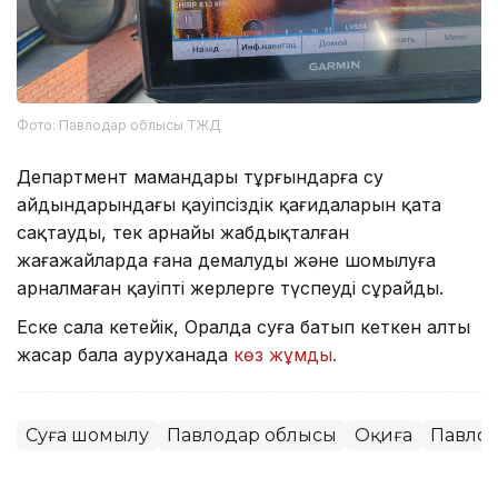
Фото: Павлодар облысы ТЖД
Департмент мамандары тұрғындарға су
айдындарындағы қауіпсіздік қағидаларын қатаң
сақтауды, тек арнайы жабдықталған
жағажайларда ғана демалуды және шомылуға
арналмаған қауіпті жерлерге түспеуді сұрайды.
Еске сала кетейік, Оралда суға батып кеткен алты
жасар бала ауруханада
көз жұмды.
Суға шомылу
Павлодар облысы
Оқиға
Павло
Мұрат Аяған