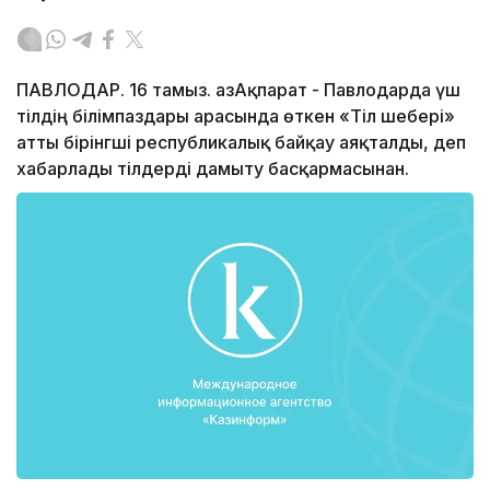
ПАВЛОДАР. 16 тамыз. ҚазАқпарат - Павлодарда үш
тілдің білімпаздары арасында өткен «Тіл шебері»
атты бірінгші республикалық байқау аяқталды, деп
хабарлады тілдерді дамыту басқармасынан.