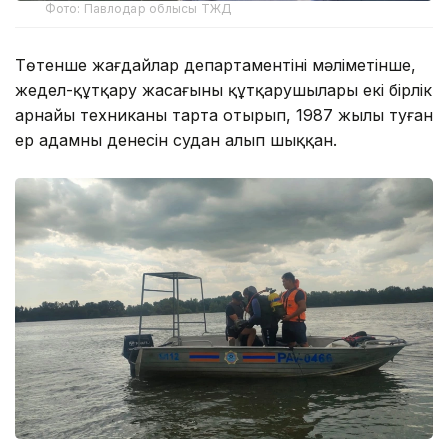
Фото: Павлодар облысы ТЖД
Төтенше жағдайлар департаментінің мәліметінше,
жедел-құтқару жасағының құтқарушылары екі бірлік
арнайы техниканы тарта отырып, 1987 жылы туған
ер адамның денесін судан алып шыққан.