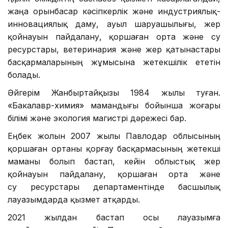
жаңа орынбасар кәсіпкерлік және индустриялық-
инновациялық даму, ауыл шаруашылығы, жер
қойнауын пайдалану, қоршаған орта және су
ресурстары, ветеринария және жер қатынастары
басқармаларының жұмысына жетекшілік ететін
болады.
Әйгерім Жанбыртайқызы 1984 жылы туған.
«Бакалавр-химия» мамандығы бойынша жоғары
білімі және экология магистрі дәрежесі бар.
Еңбек жолын 2007 жылы Павлодар облысының
қоршаған ортаны қорғау басқармасының жетекші
маманы болып бастап, кейін облыстық жер
қойнауын пайдалану, қоршаған орта және
су ресурстары департаментінде басшылық
лауазымдарда қызмет атқарды.
2021 жылдан бастап осы лауазымға