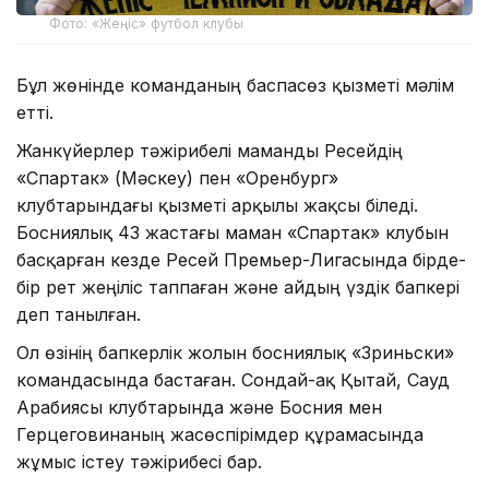
Фото: «Жеңіс» футбол клубы
Бұл жөнінде команданың баспасөз қызметі мәлім
етті.
Жанкүйерлер тәжірибелі маманды Ресейдің
«Спартак» (Мәскеу) пен «Оренбург»
клубтарындағы қызметі арқылы жақсы біледі.
Босниялық 43 жастағы маман «Спартак» клубын
басқарған кезде Ресей Премьер-Лигасында бірде-
бір рет жеңіліс таппаған және айдың үздік бапкері
деп танылған.
Ол өзінің бапкерлік жолын босниялық «Зриньски»
командасында бастаған. Сондай-ақ Қытай, Сауд
Арабиясы клубтарында және Босния мен
Герцеговинаның жасөспірімдер құрамасында
жұмыс істеу тәжірибесі бар.