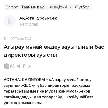
Спорт
Тағайындау
«Жеңіс» ФК
Футбол
Ақбота Тұрсынбек
Авторлар
13:11, 07 Тамыз 2026
Атырау мұнай өңдеу зауытының бас
директоры ауысты
АСТАНА. KAZINFORM – «Атырау мұнай өңдеу
зауыты» ЖШС-нің бас директоры (Басқарма
төрағасы) қызметіне Мұратжан Мұсайбеков
тағайындалды, деп хабарлайды «ҚазМұнайГаз»
ұлттық компаниясы.