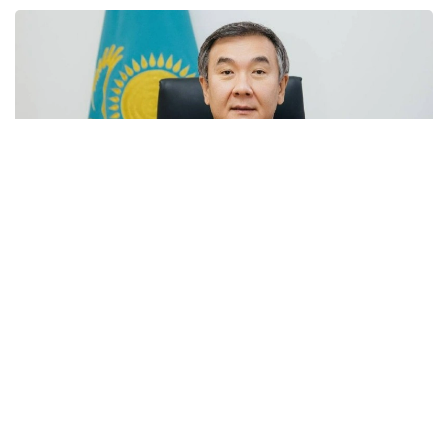
Фото: ҚМГ
Тиісті шешім «Атырау мұнай өңдеу зауыты» ЖШС
қатысушыларының кезектен тыс жалпы
жиналысында қабылданды. Жаңа басшыны
кәсіпорын ұжымына «ҚазМұнайГаз» ҰК АҚ
басқарма төрағасының орынбасары Әсет Мағауов