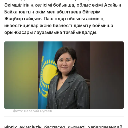
Әкімшілігінің келісімі бойынша, облыс әкімі Асайын
Байхановтың өкімімен Қабылтаева Әйгерім
Жаңбыртайқызы Павлодар облысы әкімінің
инвестициялар және бизнесті дамыту бойынша
орынбасары лауазымына тағайындалды.
Фото: Валерий Бугаев
Өңірлік әкімдіктің баспасөз қызметі хабарлағандай,