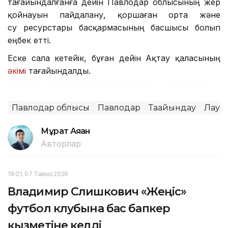
тағайындалғанға дейін Павлодар облысының жер
қойнауын пайдалану, қоршаған орта және
су ресурстары басқармасының басшысы болып
еңбек етті.
Еске сала кетейік, бұған дейін Ақтау қаласының
әкімі
тағайындалды.
Павлодар облысы
Павлодар
Тағайындау
Лауаз
Мұрат Аяған
Авторлар
19:01, 07 Тамыз 2026
Владимир Слишкович «Жеңіс»
футбол клубына бас бапкер
қызметіне келді