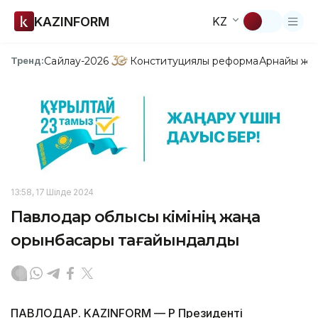
KAZINFORM
KZ
Сайлау-2026
Конституциялық реформа
Арнайы жо
Тренд:
13:58, 17 Шілде 2024
Павлодар облысы әкімінің жаңа
орынбасары тағайындалды
ПАВЛОДАР. KAZINFORM — ҚР Президенті