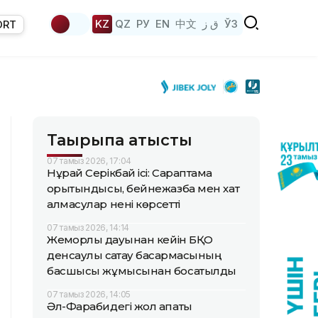
KZ
QZ
РУ
EN
中文
ق ز
ЎЗ
ORT
Тақырыпқа қатысты
07 тамыз 2026, 17:04
Нұрай Серікбай ісі: Сараптама
қорытындысы, бейнежазба мен хат
алмасулар нені көрсетті
07 тамыз 2026, 14:14
Жемқорлық дауынан кейін БҚО
денсаулық сақтау басқармасының
басшысы жұмысынан босатылды
07 тамыз 2026, 14:05
Әл-Фарабидегі жол апаты