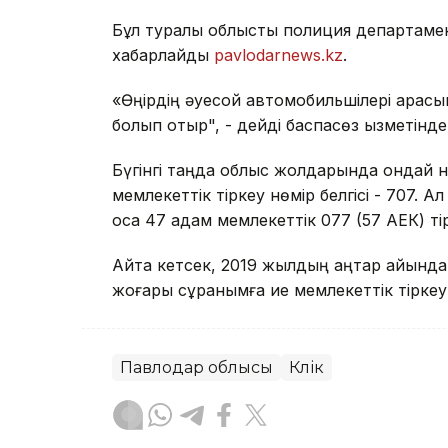
Бұл туралы облыстық полиция департаменті
хабарлайды
pavlodarnews.kz
.
«Өңірдің әуесқой автомобильшілері арасы
болып отыр", - дейді баспасөз қызметінде
Бүгінгі таңда облыс жолдарында ондай н
мемлекеттік тіркеу нөмір белгісі - 707. А
қоса 47 адам мемлекеттік 077 (57 АЕК) тір
Айта кетсек, 2019 жылдың қаңтар айында
жоғары сұранымға ие мемлекеттік тіркеу н
Павлодар облысы
Көлік