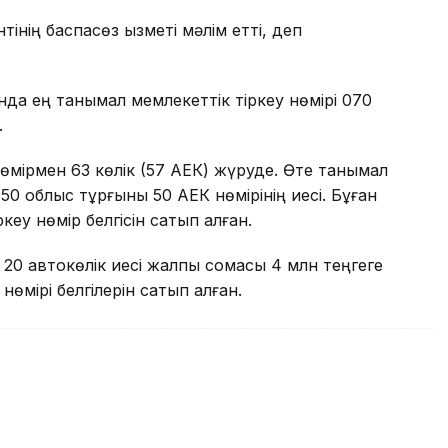
нің баспасөз қызметі мәлім етті, деп
нда ең танымал мемлекеттік тіркеу нөмірі 070
.
өмірмен 63 көлік (57 АЕК) жүруде. Өте танымал
л 50 облыс тұрғыны 50 АЕК нөмірінің иесі. Бұған
кеу нөмір белгісін сатып алған.
 20 автокөлік иесі жалпы сомасы 4 млн теңгеге
өмірі белгілерін сатып алған.