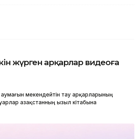
кін жүрген арқарлар видеоға
 аумағын мекендейтін тау арқарларының
уарлар Қазақстанның Қызыл кітабына