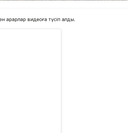
н арқарлар видеоға түсіп қалды.