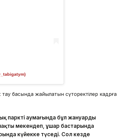
@_tabigatym)
к тау басында жайылатын сүтқоректілер кадрға
ық парктің аумағында бұл жануардың
ймақты мекендеп, ұшар бастарында
ында күйекке түседі. Сол кезде