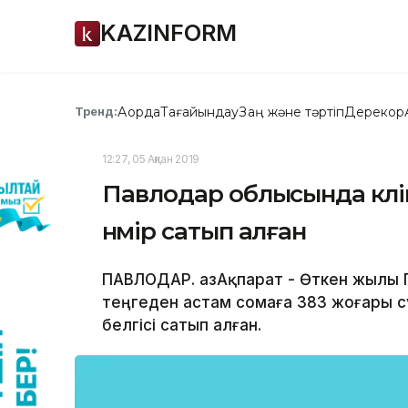
KAZINFORM
Ақорда
Тағайындау
Заң және тәртіп
Дерекқор
Тренд:
12:27, 05 Ақпан 2019
Павлодар облысында көлік
нөмір сатып алған
ПАВЛОДАР. ҚазАқпарат - Өткен жылы
теңгеден астам сомаға 383 жоғары сұ
белгісі сатып алған.