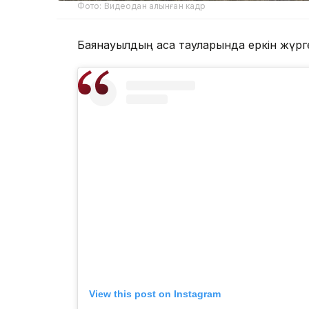
Фото: Видеодан алынған кадр
Баянауылдың асқақ тауларында еркін жүрге
View this post on Instagram