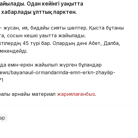
айылады. Одан кейінгі уақытта
п хабарлады ұлттық парктен.
і - жусан, қияқ, бидайық сияқты шөптер. Қыста бұтаны
ата, сосын кешкі уақытта жайылады.
тілердің 45 түрі бар. Олардың дені Ақбет, Далба,
мекендейді.
нда емін-еркін жайылып жүрген бұландар
/news/bayanauil-ormandarinda-emn-erkn-zhayilip-
71
уралы арнайы материал
жариялағанбыз
.
ар