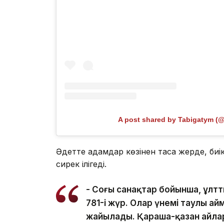
A post shared by Tabigatym (
Әдетте адамдар көзінен таса жерде, биі
сирек ілігеді.
- Соңғы санақтар бойынша, ұлтт
781-і жүр. Олар үнемі таулы а
жайылады. Қараша-қазан айлар