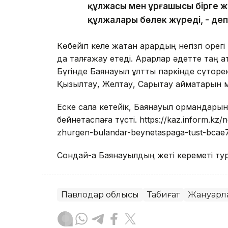
құлжасы мен ұрғашысы бірге ж
құлжалары бөлек жүреді, - де
Көбейіп келе жатқан арқардың негізгі қорег
да талғажау етеді. Арқарлар әдетте таң 
Бүгінде Баянауыл ұлттық паркінде сүтқорек
Қызылтау, Желтау, Сарытау аймақтарын 
Еске сала кетейік, Баянауыл ормандары
бейнетаспаға түсті. https://kaz.inform.kz
zhurgen-bulandar-beynetaspaga-tust-bcae
Сондай-ақ Баянауылдың жеті кереметі т
Павлодар облысы
Табиғат
Жануарл