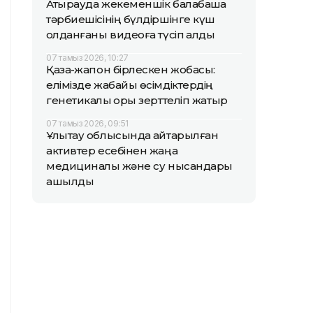
Атырауда жекеменшік балабақша
тәрбиешісінің бүлдіршінге күш
қолданғаны видеоға түсіп қалды
07 тамыз 2026, 10:27
Қазақ-жапон бірлескен жобасы:
елімізде жабайы өсімдіктердің
генетикалық қоры зерттеліп жатыр
07 тамыз 2026, 09:51
Ұлытау облысында қайтарылған
активтер есебінен жаңа
медициналық және су нысандары
ашылды