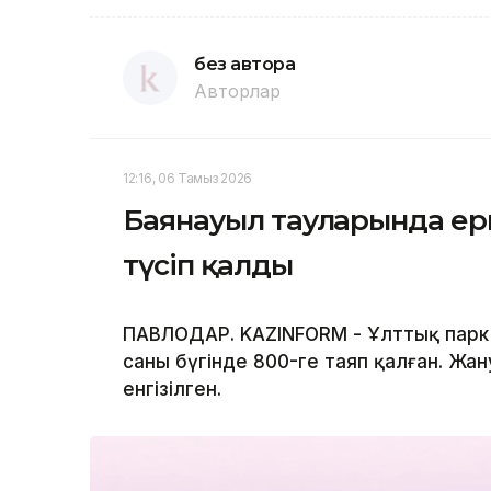
без автора
Авторлар
12:16, 06 Тамыз 2026
Баянауыл тауларында ер
түсіп қалды
ПАВЛОДАР. KAZINFORM - Ұлттық парк
саны бүгінде 800-ге таяп қалған. Жан
енгізілген.