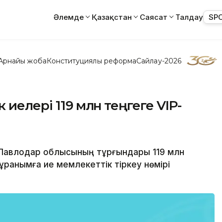
Әлемде
Қазақстан
Саясат
Талдау
SP
Арнайы жоба
Конституциялық реформа
Сайлау-2026
 иелері 119 млн теңгеге VIP-
 Павлодар облысының тұрғындары 119 млн
ранымға ие мемлекеттік тіркеу нөмірі