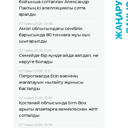
бойынша сотталған Александр
Пактың ісі апелляциялық сотта
қаралды
07 тамыз 2026, 13:00
Ақмол облысындағы сенбілік
барысында 80 тоннаға жуық қоқыс
шығарылды
07 тамыз 2026, 12:52
Семейде бір күнде қайда аялдап, не
көруге болады
07 тамыз 2026, 11:17
Петропавлда Есіл өзенінің
жағалауын нығайту жұмысы
басталды
07 тамыз 2026, 10:59
Қостанай облысында Sim-Box
арқылы алаяқтарға көмектескен жігіт
сотталды
07 тамыз 2026, 10:50