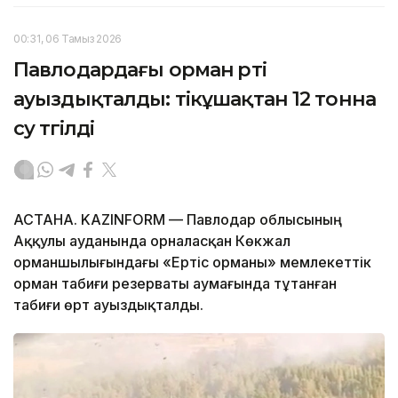
00:31, 06 Тамыз 2026
Павлодардағы орман өрті
ауыздықталды: тікұшақтан 12 тонна
су төгілді
АСТАНА. KAZINFORM — Павлодар облысының
Аққулы ауданында орналасқан Көкжал
орманшылығындағы «Ертіс орманы» мемлекеттік
орман табиғи резерваты аумағында тұтанған
табиғи өрт ауыздықталды.