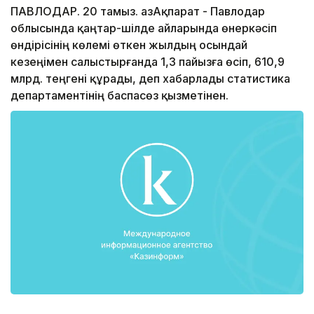
ПАВЛОДАР. 20 тамыз. ҚазАқпарат - Павлодар
облысында қаңтар-шілде айларында өнеркәсіп
өндірісінің көлемі өткен жылдың осындай
кезеңімен салыстырғанда 1,3 пайызға өсіп, 610,9
млрд. теңгені құрады, деп хабарлады статистика
департаментінің баспасөз қызметінен.