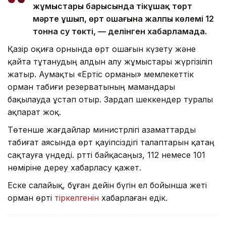
жұмыстары барысында тікұшақ төрт
мәрте ұшып, өрт ошағына жалпы көлемі 12
тонна су төкті, — делінген хабарламада.
Қазір оқиға орнында өрт ошағын күзету және
қайта тұтанудың алдын алу жұмыстары жүргізіліп
жатыр. Аумақты «Ертіс орманы» мемлекеттік
орман табиғи резерватының мамандары
бақылауда ұстап отыр. Зардап шеккендер туралы
ақпарат жоқ.
Төтенше жағдайлар министрлігі азаматтарды
табиғат аясында өрт қауіпсіздігі талаптарын қатаң
сақтауға үндеді. Өртті байқасаңыз, 112 немесе 101
нөміріне дереу хабарласу қажет.
Еске салайық, бұған дейін бүгін ел бойынша жеті
орман өрті
тіркелгенін
хабарлаған едік.