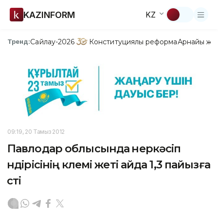
KAZINFORM
KZ
Сайлау-2026
Конституциялық реформа
Арнайы жо
Тренд:
09:19, 20 Тамыз 2012
Павлодар облысында өнеркәсіп
өндірісінің көлемі жеті айда 1,3 пайызға
өсті