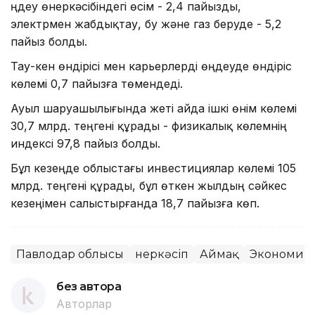
Өңдеу өнеркәсібіндегі өсім - 2,4 пайызды,
электрмен жабдықтау, бу және газ беруде - 5,2
пайыз болды.
Тау-кен өндірісі мен карьерлерді өңдеуде өндіріс
көлемі 0,7 пайызға төмендеді.
Ауыл шаруашылығында жеті айда ішкі өнім көлемі
30,7 млрд. теңгені құрады - физикалық көлемнің
индексі 97,8 пайыз болды.
Бұл кезеңде облыстағы инвестициялар көлемі 105
млрд. теңгені құрады, бұл өткен жылдың сәйкес
кезеңімен салыстырғанда 18,7 пайызға көп.
Павлодар облысы
Өнеркәсіп
Аймақ
Экономик
без автора
Авторлар