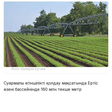
Фото: Валерий Бугаев
Суармалы егіншілікті қолдау мақсатында Ертіс
өзені бассейнінде 160 млн текше метр
су қарастырылған. Мамандардың айтуынша,
мәлімделген көлем жергілікті ауыл шаруашылығы
тауар өндірушілерінің қажеттіліктерін толықтай