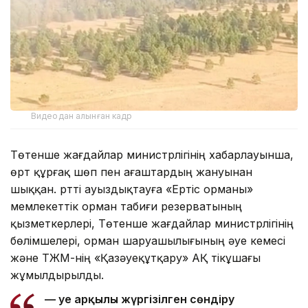
Видеодан алынған кадр
Төтенше жағдайлар министрлігінің хабарлауынша,
өрт құрғақ шөп пен ағаштардың жануынан
шыққан. Өртті ауыздықтауға «Ертіс орманы»
мемлекеттік орман табиғи резерватының
қызметкерлері, Төтенше жағдайлар министрлігінің
бөлімшелері, орман шаруашылығының әуе кемесі
және ТЖМ-нің «Қазәуеқұтқару» АҚ тікұшағы
жұмылдырылды.
— Әуе арқылы жүргізілген сөндіру