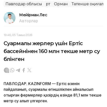
Павлодар облысы
Өрт
Орман
Төтенше оқиғалар
Мейірман Лес
Авторлар
19:46, 05 Тамыз 2026
Суармалы жерлер үшін Ертіс
бассейнінен 160 млн текше метр су
бөлінген
ПАВЛОДАР. KAZINFORM — Ертіс өзенін
пайдаланып, суармалы егіншілікпен айналысып
отырған фермерлер қазірдің өзінде 81,1 млн текше
метр су алып үлгерген.