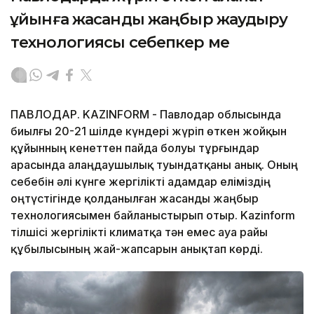
құйынға жасанды жаңбыр жаудыру
технологиясы себепкер ме
ПАВЛОДАР. KAZINFORM - Павлодар облысында
биылғы 20-21 шілде күндері жүріп өткен жойқын
құйынның кенеттен пайда болуы тұрғындар
арасында алаңдаушылық туындатқаны анық. Оның
себебін әлі күнге жергілікті адамдар еліміздің
оңтүстігінде қолданылған жасанды жаңбыр
технологиясымен байланыстырып отыр. Kazinform
тілшісі жергілікті климатқа тән емес ауа райы
құбылысының жай-жапсарын анықтап көрді.