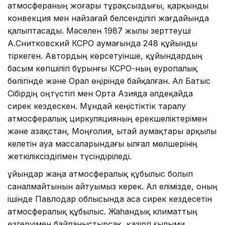
атмосфераның жоғары тұрақсыздығы, қарқынды
конвекция мен найзағай белсенділігі жағдайында
қалыптасады. Мәселен 1987 жылы зерттеуші
А.Снитковский КСРО аумағында 248 құйынды
тіркеген. Автордың көрсетуінше, құйындардың
басым көпшілігі бұрынғы КСРО-ның еуропалық
бөлігінде және Орал өңірінде байқалған. Ал Батыс
Сібірдің оңтүстігі мен Орта Азияда әлдеқайда
сирек кездескен. Мұндай кеңістіктік таралу
атмосфералық циркуляцияның ерекшеліктерімен
және Қазақстан, Моңғолия, Қытай аумақтары арқылы
келетін ауа массаларындағы ылғал мөлшерінің
жеткіліксіздігімен түсіндіріледі.
Құйындар жаңа атмосфералық құбылыс болып
саналмайтынын айтуымыз керек. Ал елімізде, оның
ішінде Павлодар облысында аса сирек кездесетін
атмосфералық құбылыс. Жаһандық климаттың
өзгеруімен байланыстырсақ, қазіргі ғылыми