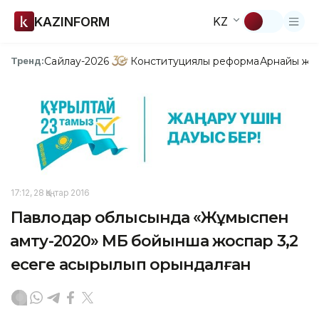
KAZINFORM
KZ
Сайлау-2026
Конституциялық реформа
Арнайы жо
Тренд:
17:12, 28 Қаңтар 2016
Павлодар облысында «Жұмыспен
қамту-2020» МБ бойынша жоспар 3,2
есеге асырылып орындалған