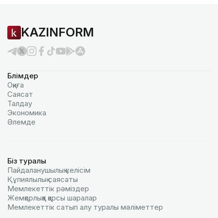
KAZINFORM
Бөлімдер
Оқиға
Саясат
Талдау
Экономика
Әлемде
Біз туралы
Пайдаланушылық келiciм
Құпиялылық саясаты
Мемлекеттік рәміздер
Жемқорлыққа қарсы шаралар
Мемлекеттік сатып алу туралы мәлiметтер