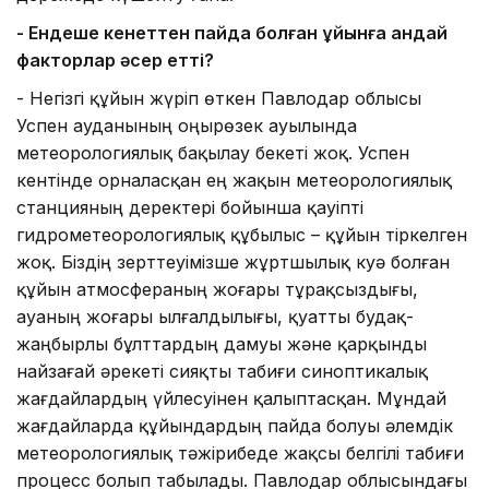
- Ендеше кенеттен пайда болған құйынға қандай
факторлар әсер етті?
- Негізгі құйын жүріп өткен Павлодар облысы
Успен ауданының Қоңырөзек ауылында
метеорологиялық бақылау бекеті жоқ. Успен
кентінде орналасқан ең жақын метеорологиялық
станцияның деректері бойынша қауіпті
гидрометеорологиялық құбылыс – құйын тіркелген
жоқ. Біздің зерттеуімізше жұртшылық куә болған
құйын атмосфераның жоғары тұрақсыздығы,
ауаның жоғары ылғалдылығы, қуатты будақ-
жаңбырлы бұлттардың дамуы және қарқынды
найзағай әрекеті сияқты табиғи синоптикалық
жағдайлардың үйлесуінен қалыптасқан. Мұндай
жағдайларда құйындардың пайда болуы әлемдік
метеорологиялық тәжірибеде жақсы белгілі табиғи
процесс болып табылады. Павлодар облысындағы