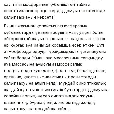
қауіпті атмосфералық құбылыстың табиғи
синоптикалық процестердің дамуы нәтижесінде
қалыптасқанын көрсетті.
Екінші жағынан қолайсыз атмосфералық
құбылыстардың қалыптасуына ұзақ уақыт бойы
айтарлықтай жауын-шашынсыз сақталған ыстық
әрі құрғақ ауа райы да қосымша әсер еткен. Бұл
атмосферада едәуір тұрақсыздықтың жиналуына
себеп болды. Жылы ауа массасының салқындау
ауа массасына ауысуы атмосфералық
процестердің күшеюіне, фронттық белсенділіктің
артуына, қуатты конвективтік процестердің
қалыптасуына алып келді. Мұндай синоптикалық
жағдай қуатты конвективтік бұлттардың дамуына
қолайлы болып, нөсер сипатындағы жауын-
шашынның, бұршақтың және екпінді желдің
қалыптасуына жағдай жасайды.