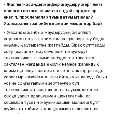
- Жалпы жасанды жаңбыр жаудыру жергілікті
қоршаған ортаға, климатқа қандай зардаптар
әкеліп, проблемалар туындатуы ықтимал?
Халықаралық тәжірибеде қандай мысалдар бар?
- Жасанды жаңбыр жаудырудың жергілікті
қоршаған ортаға, климатқа әсерін зерттеу біздің
ұйымның құзыретіне жатпайды. Бірақ бұлттарды
себу (жасанды жауын-шашын жаудыру)
технологиясы ғылыми негізделген талаптар
сақталған жағдайда өңірлік немесе жаһандық
климатқа елеулі өзгеріс енгізетін фактор ретінде
қарастырылмайтындығын айтқымыз келеді. Оның
үстіне соңғы ғылыми зерттеулер бұл
технологияның әсері жергілікті аумақпен және
қысқа уақыт аралығымен шектелетінін, ал
қосымша түсетін жауын-шашын мөлшері бұлт
жүйесінің табиғи ылғал қорымен шектелетінін