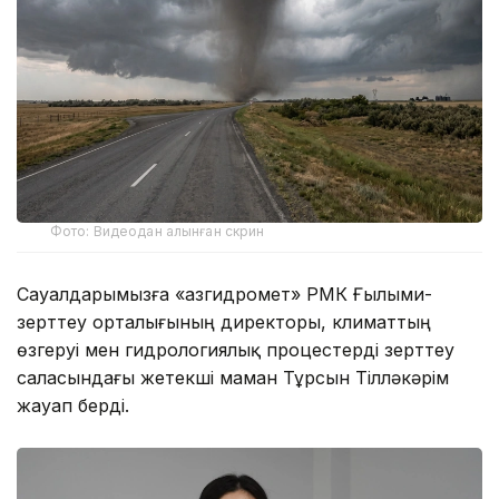
Фото: Видеодан алынған скрин
Сауалдарымызға «Қазгидромет» РМК Ғылыми-
зерттеу орталығының директоры, климаттың
өзгеруі мен гидрологиялық процестерді зерттеу
саласындағы жетекші маман Тұрсын Тілләкәрім
жауап берді.