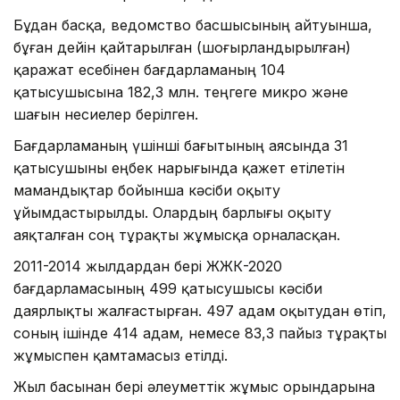
Бұдан басқа, ведомство басшысының айтуынша,
бұған дейін қайтарылған (шоғырландырылған)
қаражат есебінен бағдарламаның 104
қатысушысына 182,3 млн. теңгеге микро және
шағын несиелер берілген.
Бағдарламаның үшінші бағытының аясында 31
қатысушыны еңбек нарығында қажет етілетін
мамандықтар бойынша кәсіби оқыту
ұйымдастырылды. Олардың барлығы оқыту
аяқталған соң тұрақты жұмысқа орналасқан.
2011-2014 жылдардан бері ЖҚЖК-2020
бағдарламасының 499 қатысушысы кәсіби
даярлықты жалғастырған. 497 адам оқытудан өтіп,
соның ішінде 414 адам, немесе 83,3 пайыз тұрақты
жұмыспен қамтамасыз етілді.
Жыл басынан бері әлеуметтік жұмыс орындарына