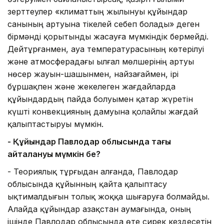
зерттеулер «климаттың жылынуы құйындар
санының артуына тікелей себеп болады» деген
бірмәнді қорытынды жасауға мүмкіндік бермейді.
Дейтұрғанмен, ауа температурасының көтерілуі
және атмосферадағы ылғал мөлшерінің артуы
нөсер жауын-шашынмен, найзағаймен, ірі
бұршақпен және жекелеген жағдайларда
құйындардың пайда болуымен қатар жүретін
күшті конвекцияның дамуына қолайлы жағдай
қалыптастыруы мүмкін.
- Құйындар Павлодар облысында тағы
қайталануы мүмкін бе?
- Теориялық тұрғыдан алғанда, Павлодар
облысында құйынның қайта қалыптасу
ықтималдығын толық жоққа шығаруға болмайды.
Алайда құйындар Қазақстан аумағында, оның
ішінде Павлодар облысында өте сирек кездесетін