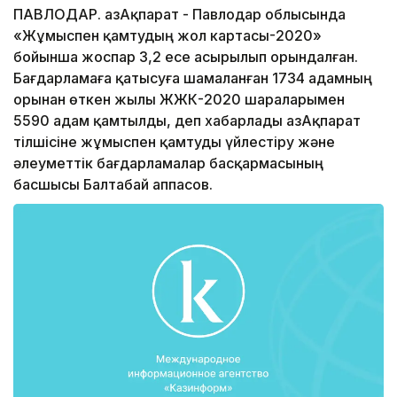
ПАВЛОДАР. ҚазАқпарат - Павлодар облысында
«Жұмыспен қамтудың жол картасы-2020»
бойынша жоспар 3,2 есе асырылып орындалған.
Бағдарламаға қатысуға шамаланған 1734 адамның
орынан өткен жылы ЖҚЖК-2020 шараларымен
5590 адам қамтылды, деп хабарлады ҚазАқпарат
тілшісіне жұмыспен қамтуды үйлестіру және
әлеуметтік бағдарламалар басқармасының
басшысы Балтабай Қаппасов.