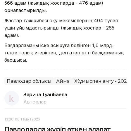
566 адам (жылдық жоспарда - 476 адам)
орналастырылды.
Жастар тәжірибесі оқу мекемелерінің 404 түлегі
үшін ұйымдастырылды (жылдық жоспар - 265
адам).
Бағдарламаны іске асыруға бөлінген 1,6 млрд.
теңге толық игерілген, деп атап өтті басқарманың
басшысы.
Павлодар облысы
Аймақ
Жұмыспен қамту - 2020
Зарина Туғанбаева
Авторлар
13:00, 08 Тамыз 2026
Павлодарда жүріп өткен алапат