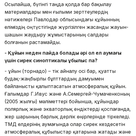
Осылайша, бүгінгі таңда қолда бар бақылау
материалдары мен ғылыми зерттеулердің
нәтижелері Павлодар облысындағы құйынның
еліміздің оңтүстігінде жүргізілген жасанды жауын-
шашын жаудыру жұмыстарының салдары
болғанын растамайды.
-
Қ
ұйын неден пайда болады әрі ол ел аумағы
үшін сирек
синоптикалық құбылыс па?
- Құйын (торнадо) – тік айналу осі бар, қуатты
будақ-жаңбырлы бұлттардың дамуымен
байланысты қалыптасатын атмосфералық құйын.
Ғалымдар Г.Ивус және А.Семергей-Чумаченконың
(2005 жылғы) мәліметтері бойынша, құйындар
полярлық және экваторлық ендіктерді қоспағанда,
жер шарының барлық дерлік өңірлерінде тіркеледі.
ТМД елдерінің аумағында олар сирек кездесетін
атмосфералық құбылыстар қатарына жатады және