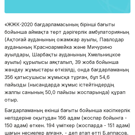
«ЖҚЖК-2020 бағдарламасының бірінші бағыты
бойынша аймақта төрт дәрігерлік амбулаторияның
(Ақтоғай ауданының Қожамжар ауылы, Павлодар
ауданының Красноармейка және Мичурино
ауылдары, Шарбақты ауданының Хмельницкое
ауылы) құрылысы аяқталып, 39 жоба бойынша
жөндеу жұмыстары өткізілді, онда бағдарламаның
356 қатысушысы жұмысқа тұрған, бұл 54,6
пайызды (нысандарда жұмыс істейтіндердің
жалпы санының 50,0 пайызы жоспарында) құрап
отыр.
Бағдарламаның екінші бағыты бойынша кәсіпкерлік
негіздеріне оқытудан 166 адам (жоспар бойынга -
150 адам) өткен. 194 үміткер (жоспарда - 151 адам)
шағын несиелер алған», - деп атап өтті Б.Қаппасов.