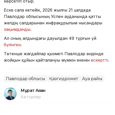
көрсетіп отыр.
Еске сала кетейік, 2026 жылғы 21 шілдеде
Павлодар облысының Успен ауданында қатты
желдің салдарынан инфрақұрылым нысандары
зақымданды
.
Ал оның алдындағы дауылдан 49 тұрғын үй
бүлінген
.
Төтенше жағдайлар қызметі Павлодар өңірінде
жойқын құйын қайталануы мүмкін екенін
ескертті
.
Павлодар облысы
Қазгидромет
Ауа райы
Мұрат Аяған
Авторлар