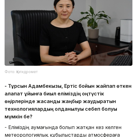
Фото: Қазгидромет
-
Тұрсын Адамбекқызы, Ертіс бойын жайпап өткен
алапат құйынға биыл еліміздің
о
ңтүстік
өңірлерінде жасанды жаңбыр жаудыратын
технологиялардың қолданылуы себеп болуы
мүмкін бе?
- Еліміздің аумағында болып жатқан кез келген
метеорологиялық құбылыстарды атмосфераға