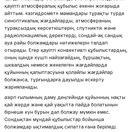
қауіпті атмосфералық құбылыс екенін жоғарыда
айттым. «Қазгидромет» мамандары тұрақты түрде
синоптикалық жағдайларды, атмосфераның
тұрақсыздық көрсеткіштерін, спутниктік және
радиолокациялық деректерді, сондай-ақ сандық
ауа райы болжамдары нәтижелерін талдап
отырады. Егер қауіпті конвективті құбылыстардың,
оның ішінде күшті найзағайдың, бұршақтың,
шквалдың немесе жекелеген жағдайларда
құйынның қалыптасуына қолайлы жағдайлар
болжанса, тұрғындарға дауылды ескерту
жарияланады.
Қазіргі ғылымның даму деңгейінде құйынның нақты
қай жерде және қай уақытта пайда болатынын
бірнеше күн бұрын дәл болжау мүмкін емес.
Сондықтан мұндай құбылыстар бойынша
болжамдар ықтималдық сипатта ғана беріледі.