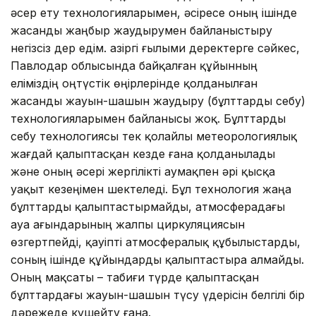
әсер ету технологияларымен, әсіресе оның ішінде
жасанды жаңбыр жаудырумен байланыстыру
негізсіз дер едім. Қазіргі ғылыми деректерге сәйкес,
Павлодар облысында байқалған құйынның
еліміздің оңтүстік өңірлерінде қолданылған
жасанды жауын-шашын жаудыру (бұлттарды себу)
технологияларымен байланысы жоқ. Бұлттарды
себу технологиясы тек қолайлы метеорологиялық
жағдай қалыптасқан кезде ғана қолданылады
және оның әсері жергілікті аумақпен әрі қысқа
уақыт кезеңімен шектеледі. Бұл технология жаңа
бұлттарды қалыптастырмайды, атмосферадағы
ауа ағындарының жалпы циркуляциясын
өзгертпейді, қауіпті атмосфералық құбылыстарды,
соның ішінде құйындарды қалыптастыра алмайды.
Оның мақсаты – табиғи түрде қалыптасқан
бұлттардағы жауын-шашын түсу үдерісін белгілі бір
дәрежеде күшейту ғана.