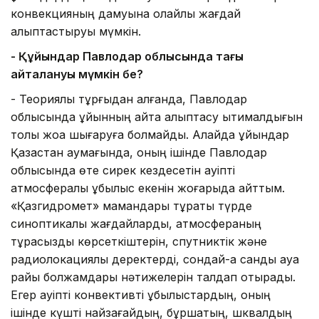
конвекцияның дамуына қолайлы жағдай
қалыптастыруы мүмкін.
- Құйындар Павлодар облысында тағы
қайталануы мүмкін бе?
- Теориялық тұрғыдан алғанда, Павлодар
облысында құйынның қайта қалыптасу ықтималдығын
толық жоққа шығаруға болмайды. Алайда құйындар
Қазақстан аумағында, оның ішінде Павлодар
облысында өте сирек кездесетін қауіпті
атмосфералық құбылыс екенін жоғарыда айттым.
«Қазгидромет» мамандары тұрақты түрде
синоптикалық жағдайларды, атмосфераның
тұрақсыздық көрсеткіштерін, спутниктік және
радиолокациялық деректерді, сондай-ақ сандық ауа
райы болжамдары нәтижелерін талдап отырады.
Егер қауіпті конвективті құбылыстардың, оның
ішінде күшті найзағайдың, бұршақтың, шквалдың