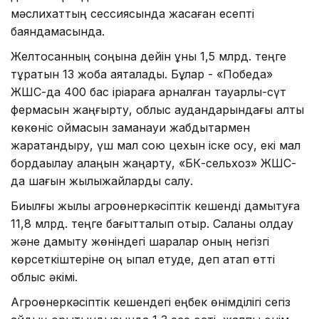
мәслихаттың сессиясында жасаған есепті
баяндамасында.
Желтоқсанның соңына дейін құны 1,5 млрд. теңге
тұратын 13 жоба аяқталады. Бұлар - «Победа»
ЖШС-да 400 бас іріқараға арналған тауарлы-сүт
фермасын жаңғырту, облыс аудандарындағы алты
көкөніс қоймасын заманауи жабдықтармен
жарақтандыру, үш мал сою цехын іске қосу, екі мал
бордақылау алаңын жаңарту, «БК-сельхоз» ЖШС-
да шағын жылыжайларды салу.
Биылғы жылы агроөнеркәсіптік кешенді дамытуға
11,8 млрд. теңге бағытталып отыр. Саланы қолдау
және дамыту жөніндегі шаралар оның негізгі
көрсеткіштеріне оң ықпал етуде, деп атап өтті
облыс әкімі.
Агроөнеркәсіптік кешендегі еңбек өнімділігі сегіз