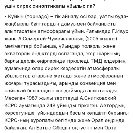
үшін сирек
синоптикалық құбылыс па?
- Құйын (торнадо) – тік айналу осі бар, қуатты будақ-
жаңбырлы бұлттардың дамуымен байланысты
қалыптасатын атмосфералық құйын. Ғалымдар Г.Ивус
және А.Семергей-Чумаченконың (2005 жылғы)
мәліметтері бойынша, құйындар полярлық және
экваторлық ендіктерді қоспағанда, жер шарының
барлық дерлік өңірлерінде тіркеледі. ТМД елдерінің
аумағында олар сирек кездесетін атмосфералық
құбылыстар қатарына жатады және атмосфераның
жоғары тұрақсыздығы, қарқынды конвекция мен
найзағай белсенділігі жағдайында қалыптасады.
Мәселен 1987 жылы зерттеуші А.Снитковский
КСРО аумағында 248 құйынды тіркеген. Автордың
көрсетуінше, құйындардың басым көпшілігі бұрынғы
КСРО-ның еуропалық бөлігінде және Орал өңірінде
байқалған. Ал Батыс Сібірдің оңтүстігі мен Орта