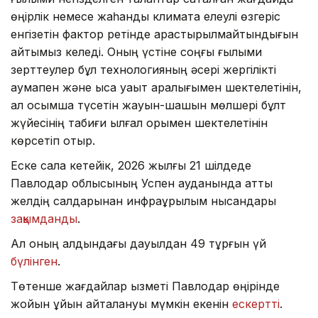
өңірлік немесе жаһандық климатқа елеулі өзгеріс
енгізетін фактор ретінде қарастырылмайтындығын
айтқымыз келеді. Оның үстіне соңғы ғылыми
зерттеулер бұл технологияның әсері жергілікті
аумақпен және қысқа уақыт аралығымен шектелетінін,
ал қосымша түсетін жауын-шашын мөлшері бұлт
жүйесінің табиғи ылғал қорымен шектелетінін
көрсетіп отыр.
Еске сала кетейік, 2026 жылғы 21 шілдеде
Павлодар облысының Успен ауданында қатты
желдің салдарынан инфрақұрылым нысандары
зақымданды
.
Ал оның алдындағы дауылдан 49 тұрғын үй
бүлінген
.
Төтенше жағдайлар қызметі Павлодар өңірінде
жойқын құйын қайталануы мүмкін екенін
ескертті
.