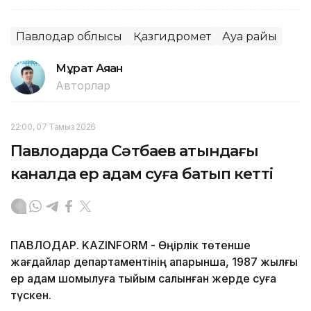
Павлодар облысы
Қазгидромет
Ауа райы
Мұрат Аяған
Авторлар
22:00, 07 Тамыз 2026
Павлодарда Сәтбаев атындағы
каналда ер адам суға батып кетті
ПАВЛОДАР. KAZINFORM - Өңірлік төтенше
жағдайлар департаментінің ақпарынша, 1987 жылғы
ер адам шомылуға тыйым салынған жерде суға
түскен.