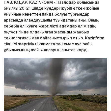
ПАВЛОДАР. KAZINFORM - Павлодар облысында
биылғы 20-21 шілде күндері жүріп өткен жойқын
құйынның кенеттен пайда болуы тұрғындар
арасында алаңдаушылық туындатқаны анық. Оның
себебін әлі күнге жергілікті адамдар еліміздің
оңтүстігінде қолданылған жасанды жаңбыр
технологиясымен байланыстырып отыр. Kazinform
тілшісі жергілікті климатқа тән емес ауа райы
құбылысының жай-жапсарын анықтап көрді.