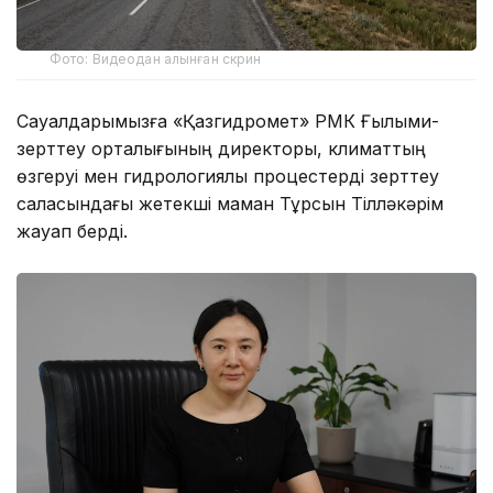
Фото: Видеодан алынған скрин
Сауалдарымызға «Қазгидромет» РМК Ғылыми-
зерттеу орталығының директоры, климаттың
өзгеруі мен гидрологиялық процестерді зерттеу
саласындағы жетекші маман Тұрсын Тілләкәрім
жауап берді.