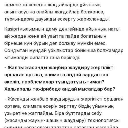
немесе жекелеген жағдайларда құйынның
қалыптасуына қолайлы жағдайлар болжанса,
тұрғындарға дауылды ескерту жарияланады.
Қазіргі ғылымның даму деңгейінде құйынның нақты
қай жерде және қай уақытта пайда болатынын
бірнеше күн бұрын дәл болжау мүмкін емес.
Сондықтан мұндай құбылыстар бойынша болжамдар
ықтималдық сипатта ғана беріледі.
- Жалпы жасанды жаңбыр жаудыру жергілікті
қоршаған ортаға, климатқа қандай зардаптар
әкеліп, проблемалар туындатуы ықтимал?
Халықаралық тәжірибеде қандай мысалдар бар?
- Жасанды жаңбыр жаудырудың жергілікті қоршаған
ортаға, климатқа әсерін зерттеу біздің ұйымның
құзыретіне жатпайды. Бірақ бұлттарды себу
(жасанды жауын-шашын жаудыру) технологиясы
ғылыми негізделген талаптар сақталған жағдайда