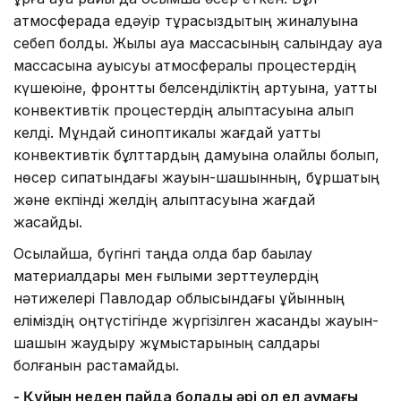
атмосферада едәуір тұрақсыздықтың жиналуына
себеп болды. Жылы ауа массасының салқындау ауа
массасына ауысуы атмосфералық процестердің
күшеюіне, фронттық белсенділіктің артуына, қуатты
конвективтік процестердің қалыптасуына алып
келді. Мұндай синоптикалық жағдай қуатты
конвективтік бұлттардың дамуына қолайлы болып,
нөсер сипатындағы жауын-шашынның, бұршақтың
және екпінді желдің қалыптасуына жағдай
жасайды.
Осылайша, бүгінгі таңда қолда бар бақылау
материалдары мен ғылыми зерттеулердің
нәтижелері Павлодар облысындағы құйынның
еліміздің оңтүстігінде жүргізілген жасанды жауын-
шашын жаудыру жұмыстарының салдары
болғанын растамайды.
-
Қ
ұйын неден пайда болады әрі ол ел аумағы