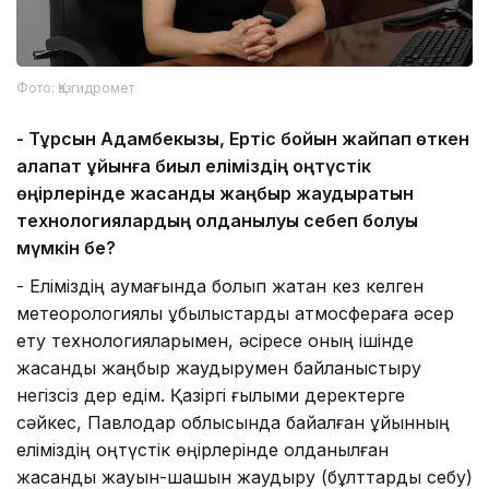
Фото: Қазгидромет
-
Тұрсын Адамбекқызы, Ертіс бойын жайпап өткен
алапат құйынға биыл еліміздің
о
ңтүстік
өңірлерінде жасанды жаңбыр жаудыратын
технологиялардың қолданылуы себеп болуы
мүмкін бе?
- Еліміздің аумағында болып жатқан кез келген
метеорологиялық құбылыстарды атмосфераға әсер
ету технологияларымен, әсіресе оның ішінде
жасанды жаңбыр жаудырумен байланыстыру
негізсіз дер едім. Қазіргі ғылыми деректерге
сәйкес, Павлодар облысында байқалған құйынның
еліміздің оңтүстік өңірлерінде қолданылған
жасанды жауын-шашын жаудыру (бұлттарды себу)