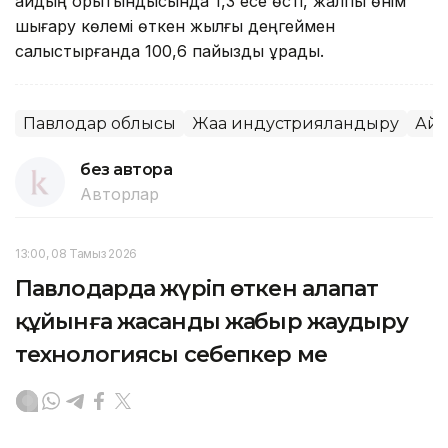
айдың қорытындысында 1,3 есе өсті, жалпы өнім
шығару көлемі өткен жылғы деңгеймен
салыстырғанда 100,6 пайызды құрады.
Павлодар облысы
Жаңа индустрияландыру
Айм
без автора
Авторлар
13:00, 08 Тамыз 2026
Павлодарда жүріп өткен алапат
құйынға жасанды жаңбыр жаудыру
технологиясы себепкер ме