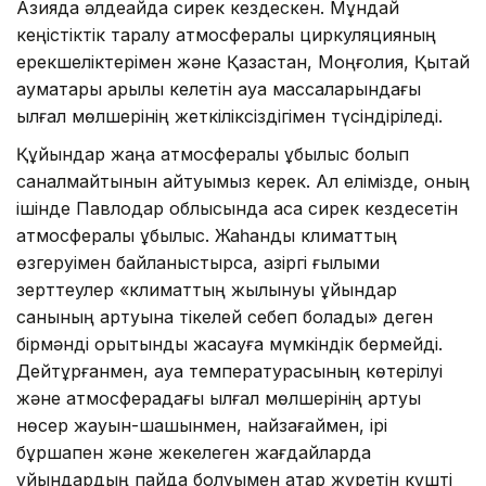
Азияда әлдеқайда сирек кездескен. Мұндай
кеңістіктік таралу атмосфералық циркуляцияның
ерекшеліктерімен және Қазақстан, Моңғолия, Қытай
аумақтары арқылы келетін ауа массаларындағы
ылғал мөлшерінің жеткіліксіздігімен түсіндіріледі.
Құйындар жаңа атмосфералық құбылыс болып
саналмайтынын айтуымыз керек. Ал елімізде, оның
ішінде Павлодар облысында аса сирек кездесетін
атмосфералық құбылыс. Жаһандық климаттың
өзгеруімен байланыстырсақ, қазіргі ғылыми
зерттеулер «климаттың жылынуы құйындар
санының артуына тікелей себеп болады» деген
бірмәнді қорытынды жасауға мүмкіндік бермейді.
Дейтұрғанмен, ауа температурасының көтерілуі
және атмосферадағы ылғал мөлшерінің артуы
нөсер жауын-шашынмен, найзағаймен, ірі
бұршақпен және жекелеген жағдайларда
құйындардың пайда болуымен қатар жүретін күшті