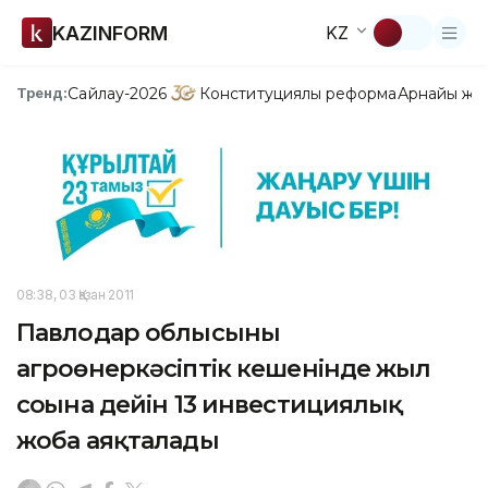
KAZINFORM
KZ
Сайлау-2026
Конституциялық реформа
Арнайы жо
Тренд:
08:38, 03 Қазан 2011
Павлодар облысының
агроөнеркәсіптік кешенінде жыл
соңына дейін 13 инвестициялық
жоба аяқталады