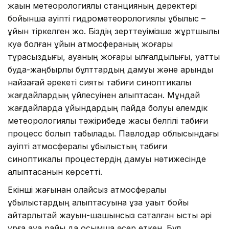
жақын метеорологиялық станцияның деректері
бойынша қауіпті гидрометеорологиялық құбылыс –
құйын тіркелген жоқ. Біздің зерттеуімізше жұртшылық
куә болған құйын атмосфераның жоғары
тұрақсыздығы, ауаның жоғары ылғалдылығы, қуатты
будақ-жаңбырлы бұлттардың дамуы және қарқынды
найзағай әрекеті сияқты табиғи синоптикалық
жағдайлардың үйлесуінен қалыптасқан. Мұндай
жағдайларда құйындардың пайда болуы әлемдік
метеорологиялық тәжірибеде жақсы белгілі табиғи
процесс болып табылады. Павлодар облысындағы
қауіпті атмосфералық құбылыстың табиғи
синоптикалық процестердің дамуы нәтижесінде
қалыптасқанын көрсетті.
Екінші жағынан қолайсыз атмосфералық
құбылыстардың қалыптасуына ұзақ уақыт бойы
айтарлықтай жауын-шашынсыз сақталған ыстық әрі
құрғақ ауа райы да қосымша әсер еткен. Бұл