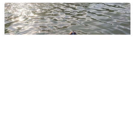
Фото: Павлодар облысы ТЖД
Төтенше жағдайлар департаментінің мәліметінше,
жедел-құтқару жасағының құтқарушылары екі бірлік
арнайы техниканы тарта отырып, 1987 жылы туған
ер адамның денесін судан алып шыққан.