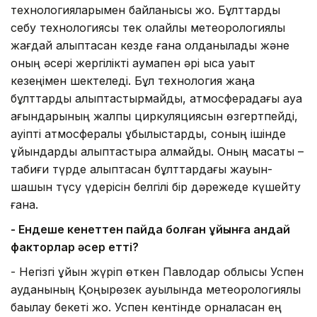
технологияларымен байланысы жоқ. Бұлттарды
себу технологиясы тек қолайлы метеорологиялық
жағдай қалыптасқан кезде ғана қолданылады және
оның әсері жергілікті аумақпен әрі қысқа уақыт
кезеңімен шектеледі. Бұл технология жаңа
бұлттарды қалыптастырмайды, атмосферадағы ауа
ағындарының жалпы циркуляциясын өзгертпейді,
қауіпті атмосфералық құбылыстарды, соның ішінде
құйындарды қалыптастыра алмайды. Оның мақсаты –
табиғи түрде қалыптасқан бұлттардағы жауын-
шашын түсу үдерісін белгілі бір дәрежеде күшейту
ғана.
- Ендеше кенеттен пайда болған құйынға қандай
факторлар әсер етті?
- Негізгі құйын жүріп өткен Павлодар облысы Успен
ауданының Қоңырөзек ауылында метеорологиялық
бақылау бекеті жоқ. Успен кентінде орналасқан ең