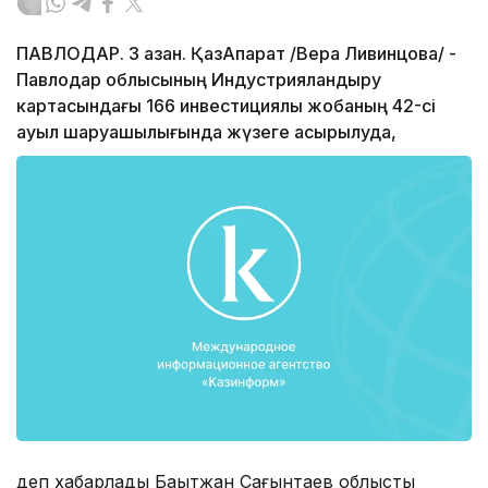
ПАВЛОДАР. 3 қазан. ҚазАқпарат /Вера Ливинцова/ -
Павлодар облысының Индустрияландыру
картасындағы 166 инвестициялық жобаның 42-сі
ауыл шаруашылығында жүзеге асырылуда,
деп хабарлады Бақытжан Сағынтаев облыстық