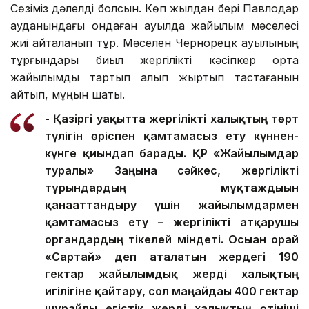
Сөзіміз дәлелді болсын. Көп жылдан бері Павлодар
ауданындағы ондаған ауылда жайылым мәселесі
жиі қайталанып тұр. Мәселен Чернорецк ауылының
тұрғындары биыл жергілікті кәсіпкер ортақ
жайылымды тартып алып жыртып тастағанын
айтып, мұңын шақты.
- Қазіргі уақытта жергілікті халықтың төрт
түлігін өріспен қамтамасыз ету күннен-
күнге қиындап барады. ҚР «Жайылымдар
туралы» Заңына сәйкес, жергілікті
тұрғындардың мұқтаждығын
қанағаттандыру үшін жайылымдармен
қамтамасыз ету – жергілікті атқарушы
органдардың тікелей міндеті. Осыған орай
«Сартай» деп аталатын жердегі 190
гектар жайылымдық жерді халықтың
игілігіне қайтару, сол маңайдағы 400 гектар
шұрайлы егістік жерді халықтың өтініші