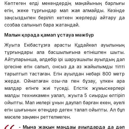
Көптеген елді мекендердің маңайының барлығы
егін, жеке тұрғындар мал жая алмайды. Кезінде
заңсыздықпен беріліп кеткен жерлерді қайтару да
созбаққа салынып бара жатқандай.
Малын қорада қамап ұстауға мәжбүр
Жуықта Екібастұзға қарасты Құдайкөл ауылының
тұрғындары қала басшылығына өтінішпен шықты.
Айтуларынша, әлдебір ірі шаруашылық ауылдың дәл
іргесіне егін салып, онсыз да аз жайылымды тіпті
тарылтып тастаған. Егін ауылдан небәрі 800 метр
жерде. Ойнақтаған қозы-лақ пен бұзау, үлкен қара
малдар егінге жиі түседі. Егістік жұмыскерлері
малды техникамен қуалап, жуықта 5 сиырды өлтіріп
қойыпты. Мал иелері құнын даулап барған екен, әуелі
егін шығынын өтеңдер деген талап қойыпты. Ал бұл
мәселе заңмен реттелмеген.
- Мына жақын маңдағы ауылдарда да дәл