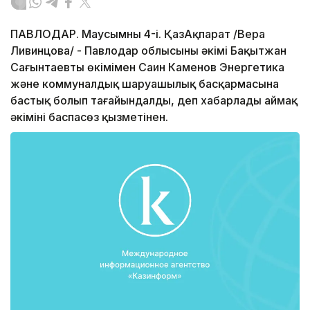
ПАВЛОДАР. Маусымның 4-і. ҚазАқпарат /Вера
Ливинцова/ - Павлодар облысының әкімі Бақытжан
Сағынтаевтың өкімімен Саин Каменов Энергетика
және коммуналдық шаруашылық басқармасына
бастық болып тағайындалды, деп хабарлады аймақ
әкімінің баспасөз қызметінен.