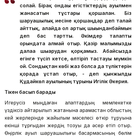
солай. Бірақ ондағы егістіктердің ауылмен
жанасатын тұстары қоршалған. Біз
шаруашылық иесіне қоршаңдар деп талай
айттық, алайда ол артық шығынданбаймын
деп бас тартты. Әкімдер талапты
орындата алмай отыр. Қазір малымызды
далаға шығарудан қорқамыз. Абайсызда
егінге түсіп кетсе, өлтіріп тастауы мүмкін
ғой. Сондықтан көбі жаз болса да түліктерін
қорада ұстап отыр, - деп қынжылды
Құдайкөл ауылының тұрғыны Игілік Әкерия.
Тікен басып барады
Игерусіз мыңдаған алқаптардың мемлекетке
үздіксіз қайтарылып жатқанына қарамастан облыстың
кей жерлерінде жайылым мәселесі өткір тұруына
екінші тұрғыдан жердің тозуы да әсер етіп отыр.
Өңірлік ауыл шаруашылығы басқармасының бөлім