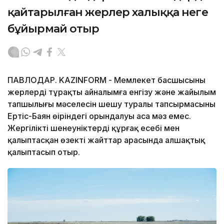
қайтарылған жерлер халыққа неге
бұйырмай отыр
ПАВЛОДАР. KAZINFORM - Мемлекет басшысының
жерлерді тұрақты айналымға енгізу және жайылым
тапшылығы мәселесін шешу туралы тапсырмасының
Ертіс-Баян өңіріндегі орындалуы аса мәз емес.
Жергілікті шенеуніктердің құрғақ есебі мен
қалыптасқан өзекті жайттар арасында алшақтық
қалыптасып отыр.