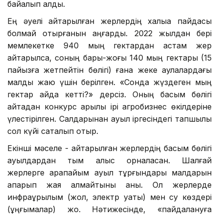
байқалып қалды.
Ең әуелі қайтарылған жерлердің халыққа пайдасы
болмай отырғанын аңғардық. 2022 жылдан бері
мемлекетке 940 мың гектардан астам жер
қайтарылса, соның бары-жоғы 140 мың гектары (15
пайызға жетпейтін бөлігі) ғана жеке аулалардағы
малды жаю үшін берілген. «Сонда жүздеген мың
гектар қайда кетті?» дерсіз. Оның басым бөлігі
қайтадан конкурс арқылы ірі агробизнес өкілдеріне
үлестірілген. Салдарынан ауыл іргесіндегі тапшылық
сол күйі сақталып отыр.
Екінші мәселе - қайтарылған жерлердің басым бөлігі
ауылдардан тым алыс орналасқан. Шалғай
жерлерге қарапайым ауыл тұрғындары малдарын
апарып жая алмайтыны анық. Ол жерлерде
инфрақұрылым (жол, электр қуаты) мен су көздері
(ұңғымалар) жоқ. Нәтижесінде, «пайдалануға