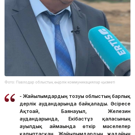
Фото: Павлодар облыстық өңірлік коммуникациялар қызметі
- Жайылымдардың тозуы облыстың барлық
дерлік аудандарында байқалады. Әсіресе
Ақтоғай, Баянауыл, Железин
аудандарында, Екібастұз қаласының
ауылдық аймағында өткір мәселелер
қалыптасқан. Жайылымдардың жағдайын