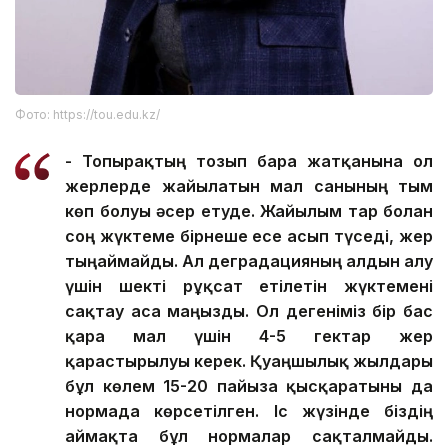
Фото: https://tou.edu.kz/
- Топырақтың тозып бара жатқанына ол
жерлерде жайылатын мал санының тым
көп болуы әсер етуде. Жайылым тар болған
соң жүктеме бірнеше есе асып түседі, жер
тыңаймайды. Ал деградацияның алдын алу
үшін шекті рұқсат етілетін жүктемені
сақтау аса маңызды. Ол дегеніміз бір бас
қара мал үшін 4-5 гектар жер
қарастырылуы керек. Қуаңшылық жылдары
бұл көлем 15-20 пайызға қысқаратыны да
нормада көрсетілген. Іс жүзінде біздің
аймақта бұл нормалар сақталмайды.