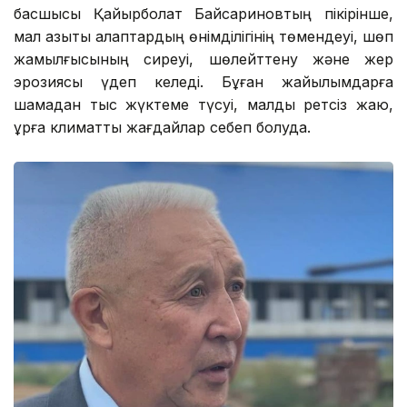
басшысы Қайырболат Байсариновтың пікірінше,
мал азықтық алқаптардың өнімділігінің төмендеуі, шөп
жамылғысының сиреуі, шөлейттену және жер
эрозиясы үдеп келеді. Бұған жайылымдарға
шамадан тыс жүктеме түсуі, малды ретсіз жаю,
құрғақ климаттық жағдайлар себеп болуда.