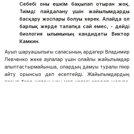
Себебі оны ешкім бақылап отырған жоқ.
Тиімді пайдалану үшін жайылымдарды
басқару жоспары болуы керек. Алайда ол
барлық жерде талапқа сай емес, - дейді
биология ғылымының кандидаты Виктор
Камкин.
Ауыл шаруашылығы саласының ардагері Владимир
Левченко жеке аулалар үшін қолайлы жайылымдар
қалыптастырмайынша, олардың дамуы туралы пікір
айту орынсыз деп есептейді. Жайылымдардың
тозып бара жатқанынан мал иелері зардап шегуде.
Түліктің күйі болмаса, беретін өнімі де сапасыз.
Нарықтың басым бөлігін етпен, сүтпен қамтамасыз
етіп отырған ауыл халқының күнкөрісі төмендейді.
Екінші тұрғыдан, жерлерді қайтару жұмыстары да
сапасыз. Мәселен прокурорлар бір ғана Ертіс
ауданынан 89 мың гектар жердің мақсатсыз