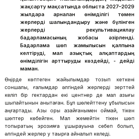
жақсарту мақсатында облыста 2027–2029
жылдарға арналған өнімділігі төмен
жерлерді шалғындандыру және бүлінген
жерлерді рекультивациялау
бағдарламасының жобасы әзірленді.
Бағдарлама шөп жамылғысын қалпына
келтіруді, мал азықтық алқаптардың
өнімділігін арттыруды көздейді, - дейді
маман.
Өңірде көптеген жайылымдар тозып кеткені
соншалық, ғалымдар әлгіндей жерлерді зерттей
келіп бір гектардан екі центнер де мал азығы
шықпайтынын анықтаған. Бұл шөлейттену құбылысын
аңғартады. Азық қоры азайғанымен қоймай, тікен
шөптер көбейген. Мал жемейтін тікен шөп
топырақтың эрозияға ұшырауына себеп болып,
әлгіндей жерлер қу тақырға айналып келеді.