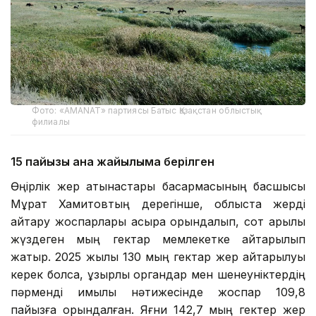
Фото: «AMANAT» партиясы Батыс Қазақстан облыстық
филиалы
15 пайызы ғана жайылымға берілген
Өңірлік жер қатынастары басқармасының басшысы
Мұрат Хамитовтың дерегінше, облыста жерді
қайтару жоспарлары асыра орындалып, сот арқылы
жүздеген мың гектар мемлекетке қайтарылып
жатыр. 2025 жылы 130 мың гектар жер қайтарылуы
керек болса, құзырлы органдар мен шенеуніктердің
пәрменді қимылы нәтижесінде жоспар 109,8
пайызға орындалған. Яғни 142,7 мың гектер жер