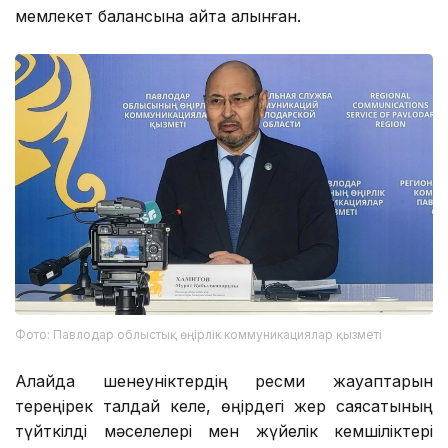
мемлекет балансына қайта алынған.
Фото: Павлодар облыстық өңірлік коммуникациялар қызметі
Алайда шенеуніктердің ресми жауаптарын
тереңірек талдай келе, өңірдегі жер саясатының
түйткілді мәселелері мен жүйелік кемшіліктері