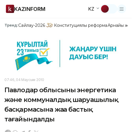
KAZINFORM
KZ
Сайлау-2026
Конституциялық реформа
Арнайы жо
Тренд:
07:46, 04 Маусым 2010
Павлодар облысының энергетика
және коммуналдық шаруашылық
басқармасына жаңа бастық
тағайындалды