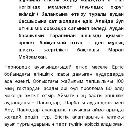
негізінде мемлекет (ауылдық округ
әкімдігі) балансына өткізу туралы аудан
басшысына хат жолдаған едік. Алайда бұл
өтінішіміз созбаққа салынып келеді. Аудан
басшылығы тарапынан шешімді қимыл-
әрекет байқалмай отыр, - деп мұңың
шақты жергілікті бақташы Марал
Мейзамхан.
Чернорецк ауылындағыдай өткір мәселе Ертіс
бойындағы егіншілік жақсы дамыған аудардарда
аса өзекті. Облыстағы жайылым тапшылығы 100
мың гектардан асады әрі бұл проблема 80 елді
мекенді қамтып отыр. Аймақтың ең басты егіншілік
аудандары – Павлодар, Шарбақты аудандары мен
Ақсу, Павлодар қалаларының ауылдық аймақтарында
жағдай өршіп тұр. Егістік алқаптарының ұлғаюы
ауыл тұрғындарының төрт түлігін өріссіз қалдырған.