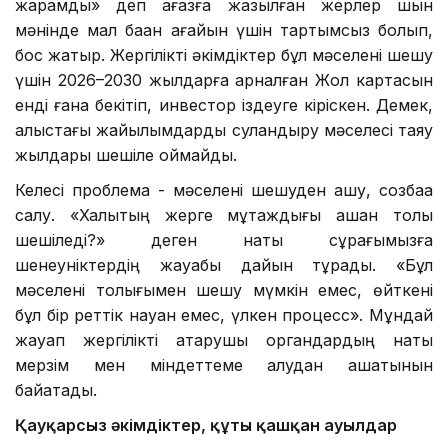
жарамды» деп қағазға жазылған жерлер шын
мәнінде мал баққан ағайын үшін тартымсыз болып,
бос жатыр. Жергілікті әкімдіктер бұл мәселені шешу
үшін 2026–2030 жылдарға арналған Жол картасын
енді ғана бекітіп, инвестор іздеуге кіріскен. Демек,
алыстағы жайылымдарды суландыру мәселесі таяу
жылдары шешіле қоймайды.
Келесі проблема - мәселені шешуден қашу, созбаққа
салу. «Халықтың жерге мұқтаждығы қашан толық
шешіледі?» деген нақты сұрағымызға
шенеуніктердің жауабы дайын тұрады. «Бұл
мәселені толығымен шешу мүмкін емес, өйткені
бұл бір реттік науқан емес, үлкен процесс». Мұндай
жауап жергілікті атқарушы органдардың нақты
мерзім мен міндеттеме алудан қашатынын
байқатады.
Қауқарсыз әкімдіктер, құты қашқан ауылдар