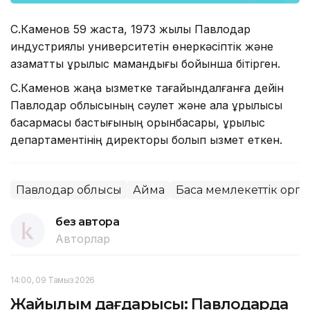
С.Каменов 59 жаста, 1973 жылы Павлодар
индустриялық университетін өнеркәсіптік және
азаматтық құрылыс мамандығы бойынша бітірген.
С.Каменов жаңа қызметке тағайындалғанға дейін
Павлодар облысының сәулет және қала құрылысы
басқармасы бастығының орынбасары, құрылыс
департаментінің директоры болып қызмет еткен.
Павлодар облысы
Аймақ
Басқа мемлекеттік орг
без автора
Авторлар
14:00, 09 Тамыз 2026
Жайылым дағдарысы: Павлодарда