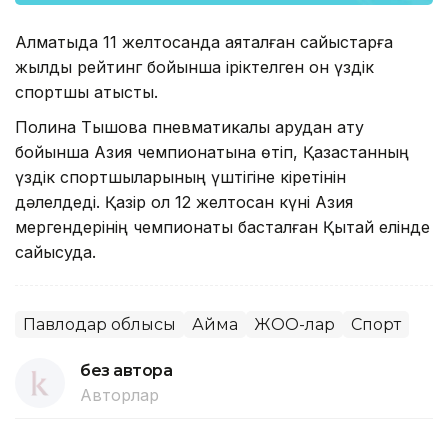
Алматыда 11 желтоқсанда аяқталған сайыстарға
жылдық рейтинг бойынша іріктелген он үздік
спортшы қатысты.
Полина Тышова пневматикалық қарудан ату
бойынша Азия чемпионатына өтіп, Қазақстанның
үздік спортшыларының үштігіне кіретінін
дәлелдеді. Қазір ол 12 желтоқсан күні Азия
мергендерінің чемпионаты басталған Қытай елінде
сайысуда.
Павлодар облысы
Аймақ
ЖОО-лар
Спорт
без автора
Авторлар