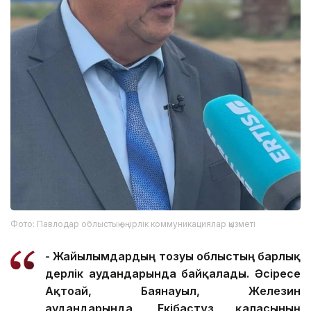
Фото: Павлодар облыстық өңірлік коммуникациялар қызметі
- Жайылымдардың тозуы облыстың барлық
дерлік аудандарында байқалады. Әсіресе
Ақтоғай, Баянауыл, Железин
аудандарында, Екібастұз қаласының