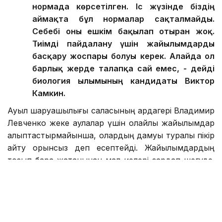
нормада көрсетілген. Іс жүзінде біздің
аймақта бұл нормалар сақталмайды.
Себебі оны ешкім бақылап отырған жоқ.
Тиімді пайдалану үшін жайылымдарды
басқару жоспары болуы керек. Алайда ол
барлық жерде талапқа сай емес, - дейді
биология ғылымының кандидаты Виктор
Камкин.
Ауыл шаруашылығы саласының ардагері Владимир
Левченко жеке аулалар үшін қолайлы жайылымдар
қалыптастырмайынша, олардың дамуы туралы пікір
айту орынсыз деп есептейді. Жайылымдардың
тозып бара жатқанынан мал иелері зардап шегуде.
Түліктің күйі болмаса, беретін өнімі де сапасыз.
Нарықтың басым бөлігін етпен, сүтпен қамтамасыз
етіп отырған ауыл халқының күнкөрісі төмендейді.
Екінші тұрғыдан, жерлерді қайтару жұмыстары да