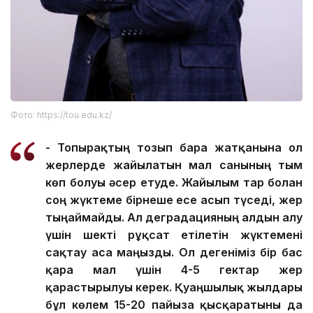
Фото: https://tou.edu.kz/
- Топырақтың тозып бара жатқанына ол
жерлерде жайылатын мал санының тым
көп болуы әсер етуде. Жайылым тар болған
соң жүктеме бірнеше есе асып түседі, жер
тыңаймайды. Ал деградацияның алдын алу
үшін шекті рұқсат етілетін жүктемені
сақтау аса маңызды. Ол дегеніміз бір бас
қара мал үшін 4-5 гектар жер
қарастырылуы керек. Қуаңшылық жылдары
бұл көлем 15-20 пайызға қысқаратыны да