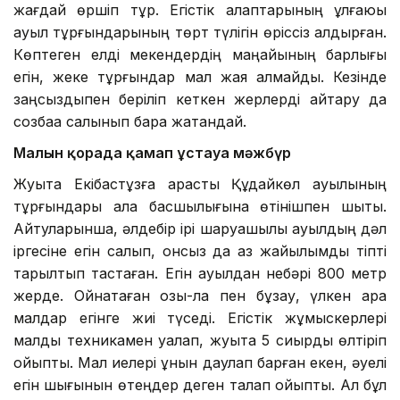
жағдай өршіп тұр. Егістік алқаптарының ұлғаюы
ауыл тұрғындарының төрт түлігін өріссіз қалдырған.
Көптеген елді мекендердің маңайының барлығы
егін, жеке тұрғындар мал жая алмайды. Кезінде
заңсыздықпен беріліп кеткен жерлерді қайтару да
созбаққа салынып бара жатқандай.
Малын қорада қамап ұстауға мәжбүр
Жуықта Екібастұзға қарасты Құдайкөл ауылының
тұрғындары қала басшылығына өтінішпен шықты.
Айтуларынша, әлдебір ірі шаруашылық ауылдың дәл
іргесіне егін салып, онсыз да аз жайылымды тіпті
тарылтып тастаған. Егін ауылдан небәрі 800 метр
жерде. Ойнақтаған қозы-лақ пен бұзау, үлкен қара
малдар егінге жиі түседі. Егістік жұмыскерлері
малды техникамен қуалап, жуықта 5 сиырды өлтіріп
қойыпты. Мал иелері құнын даулап барған екен, әуелі
егін шығынын өтеңдер деген талап қойыпты. Ал бұл