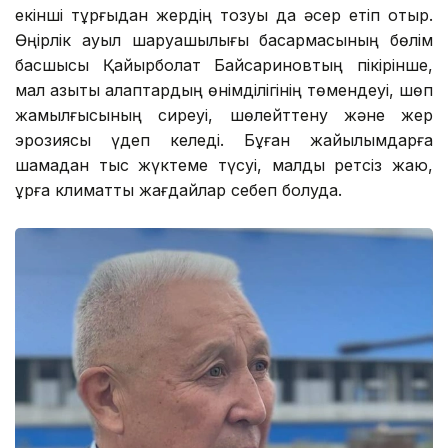
екінші тұрғыдан жердің тозуы да әсер етіп отыр.
Өңірлік ауыл шаруашылығы басқармасының бөлім
басшысы Қайырболат Байсариновтың пікірінше,
мал азықтық алқаптардың өнімділігінің төмендеуі, шөп
жамылғысының сиреуі, шөлейттену және жер
эрозиясы үдеп келеді. Бұған жайылымдарға
шамадан тыс жүктеме түсуі, малды ретсіз жаю,
құрғақ климаттық жағдайлар себеп болуда.