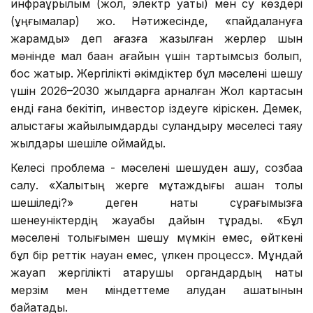
инфрақұрылым (жол, электр қуаты) мен су көздері
(ұңғымалар) жоқ. Нәтижесінде, «пайдалануға
жарамды» деп қағазға жазылған жерлер шын
мәнінде мал баққан ағайын үшін тартымсыз болып,
бос жатыр. Жергілікті әкімдіктер бұл мәселені шешу
үшін 2026–2030 жылдарға арналған Жол картасын
енді ғана бекітіп, инвестор іздеуге кіріскен. Демек,
алыстағы жайылымдарды суландыру мәселесі таяу
жылдары шешіле қоймайды.
Келесі проблема - мәселені шешуден қашу, созбаққа
салу. «Халықтың жерге мұқтаждығы қашан толық
шешіледі?» деген нақты сұрағымызға
шенеуніктердің жауабы дайын тұрады. «Бұл
мәселені толығымен шешу мүмкін емес, өйткені
бұл бір реттік науқан емес, үлкен процесс». Мұндай
жауап жергілікті атқарушы органдардың нақты
мерзім мен міндеттеме алудан қашатынын
байқатады.