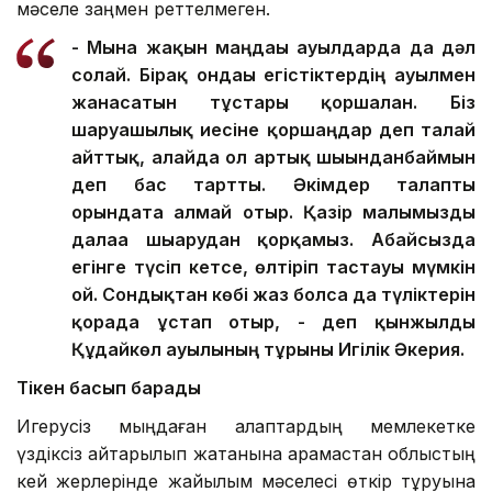
мәселе заңмен реттелмеген.
- Мына жақын маңдағы ауылдарда да дәл
солай. Бірақ ондағы егістіктердің ауылмен
жанасатын тұстары қоршалған. Біз
шаруашылық иесіне қоршаңдар деп талай
айттық, алайда ол артық шығынданбаймын
деп бас тартты. Әкімдер талапты
орындата алмай отыр. Қазір малымызды
далаға шығарудан қорқамыз. Абайсызда
егінге түсіп кетсе, өлтіріп тастауы мүмкін
ғой. Сондықтан көбі жаз болса да түліктерін
қорада ұстап отыр, - деп қынжылды
Құдайкөл ауылының тұрғыны Игілік Әкерия.
Тікен басып барады
Игерусіз мыңдаған алқаптардың мемлекетке
үздіксіз қайтарылып жатқанына қарамастан облыстың
кей жерлерінде жайылым мәселесі өткір тұруына