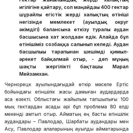
игілігіне қайтару, сол маңайдағы 400 гектар
шұрайлы егістік жерді халықтың өтініші
негізінде мемлекет (ауылдық округ
әкімдігі) балансына өткізу туралы аудан
басшысына хат жолдаған едік. Алайда бұл
өтінішіміз созбаққа салынып келеді. Аудан
басшылығы тарапынан шешімді қимыл-
әрекет байқалмай отыр, - деп мұңың
шақты жергілікті бақташы Марал
Мейзамхан.
Чернорецк ауылындағыдай өткір мәселе Ертіс
бойындағы егіншілік жақсы дамыған аудардарда
аса өзекті. Облыстағы жайылым тапшылығы 100
мың гектардан асады әрі бұл проблема 80 елді
мекенді қамтып отыр. Аймақтың ең басты егіншілік
аудандары – Павлодар, Шарбақты аудандары мен
Ақсу, Павлодар қалаларының ауылдық аймақтарында