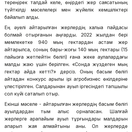
тереңірек талдай келе, өңірдегі жер саясатының
түйткілді мәселелері мен жүйелік кемшіліктері
байқалып қалды.
Ең әуелі қайтарылған жерлердің халыққа пайдасы
болмай отырғанын аңғардық. 2022 жылдан бері
мемлекетке 940 мың гектардан астам жер
қайтарылса, соның бары-жоғы 140 мың гектары (15
пайызға жетпейтін бөлігі) ғана жеке аулалардағы
малды жаю үшін берілген. «Сонда жүздеген мың
гектар қайда кетті?» дерсіз. Оның басым бөлігі
қайтадан конкурс арқылы ірі агробизнес өкілдеріне
үлестірілген. Салдарынан ауыл іргесіндегі тапшылық
сол күйі сақталып отыр.
Екінші мәселе - қайтарылған жерлердің басым бөлігі
ауылдардан тым алыс орналасқан. Шалғай
жерлерге қарапайым ауыл тұрғындары малдарын
апарып жая алмайтыны анық. Ол жерлерде