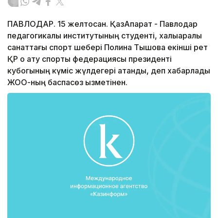
ПАВЛОДАР. 15 желтоқсан. ҚазАқпарат - Павлодар
педагогикалық институтының студенті, халықаралық
санаттағы спорт шебері Полина Тышова екінші рет
ҚР оқ ату спорты федерациясы президенті
кубогының күміс жүлдегері атанды, деп хабарлады
ЖОО-ның баспасөз қызметінен.