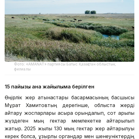
Фото: «AMANAT» партиясы Батыс Қазақстан облыстық
филиалы
15 пайызы ғана жайылымға берілген
Өңірлік жер қатынастары басқармасының басшысы
Мұрат Хамитовтың дерегінше, облыста жерді
қайтару жоспарлары асыра орындалып, сот арқылы
жүздеген мың гектар мемлекетке қайтарылып
жатыр. 2025 жылы 130 мың гектар жер қайтарылуы
керек болса, құзырлы органдар мен шенеуніктердің