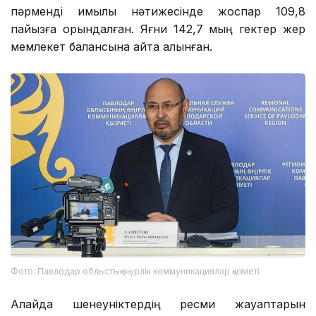
пәрменді қимылы нәтижесінде жоспар 109,8
пайызға орындалған. Яғни 142,7 мың гектер жер
мемлекет балансына қайта алынған.
Фото: Павлодар облыстық өңірлік коммуникациялар қызметі
Алайда шенеуніктердің ресми жауаптарын