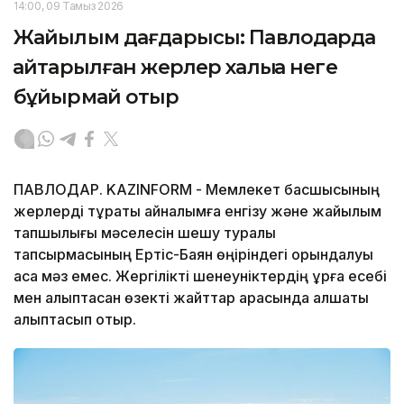
14:00, 09 Тамыз 2026
Жайылым дағдарысы: Павлодарда
қайтарылған жерлер халыққа неге
бұйырмай отыр
ПАВЛОДАР. KAZINFORM - Мемлекет басшысының
жерлерді тұрақты айналымға енгізу және жайылым
тапшылығы мәселесін шешу туралы
тапсырмасының Ертіс-Баян өңіріндегі орындалуы
аса мәз емес. Жергілікті шенеуніктердің құрғақ есебі
мен қалыптасқан өзекті жайттар арасында алшақтық
қалыптасып отыр.