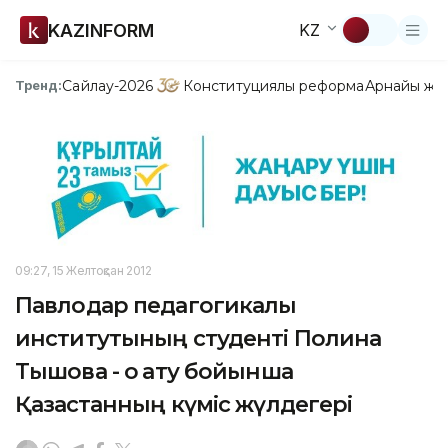
KAZINFORM
KZ
Сайлау-2026
Конституциялық реформа
Арнайы жо
Тренд:
09:27, 15 Желтоқсан 2012
Павлодар педагогикалық
институтының студенті Полина
Тышова - оқ ату бойынша
Қазақстанның күміс жүлдегері