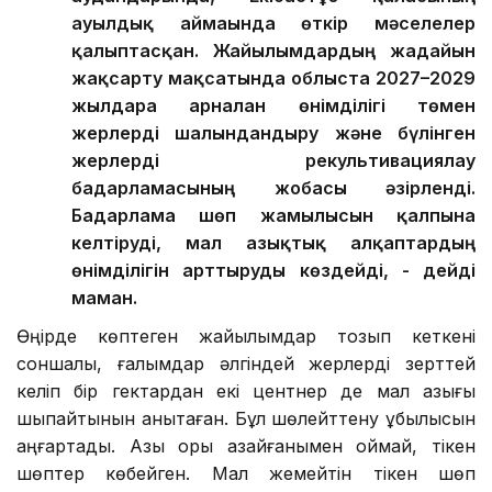
ауылдық аймағында өткір мәселелер
қалыптасқан. Жайылымдардың жағдайын
жақсарту мақсатында облыста 2027–2029
жылдарға арналған өнімділігі төмен
жерлерді шалғындандыру және бүлінген
жерлерді рекультивациялау
бағдарламасының жобасы әзірленді.
Бағдарлама шөп жамылғысын қалпына
келтіруді, мал азықтық алқаптардың
өнімділігін арттыруды көздейді, - дейді
маман.
Өңірде көптеген жайылымдар тозып кеткені
соншалық, ғалымдар әлгіндей жерлерді зерттей
келіп бір гектардан екі центнер де мал азығы
шықпайтынын анықтаған. Бұл шөлейттену құбылысын
аңғартады. Азық қоры азайғанымен қоймай, тікен
шөптер көбейген. Мал жемейтін тікен шөп