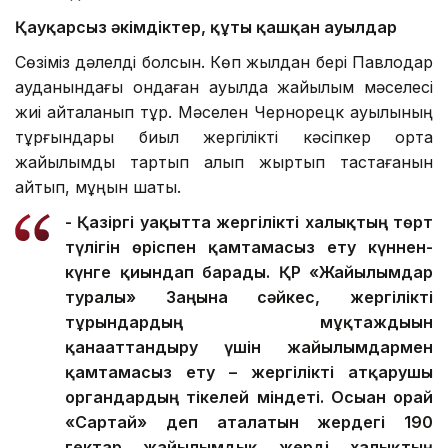
Қауқарсыз әкімдіктер, құты қашқан ауылдар
Сөзіміз дәлелді болсын. Көп жылдан бері Павлодар
ауданындағы ондаған ауылда жайылым мәселесі
жиі қайталанып тұр. Мәселен Чернорецк ауылының
тұрғындары биыл жергілікті кәсіпкер ортақ
жайылымды тартып алып жыртып тастағанын
айтып, мұңын шақты.
- Қазіргі уақытта жергілікті халықтың төрт
түлігін өріспен қамтамасыз ету күннен-
күнге қиындап барады. ҚР «Жайылымдар
туралы» Заңына сәйкес, жергілікті
тұрғындардың мұқтаждығын
қанағаттандыру үшін жайылымдармен
қамтамасыз ету – жергілікті атқарушы
органдардың тікелей міндеті. Осыған орай
«Сартай» деп аталатын жердегі 190
гектар жайылымдық жерді халықтың