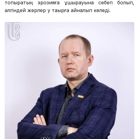
топырақтың эрозияға ұшырауына себеп болып,
әлгіндей жерлер қу тақырға айналып келеді.