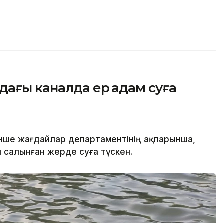
дағы каналда ер адам суға
нше жағдайлар департаментінің ақпарынша,
салынған жерде суға түскен.