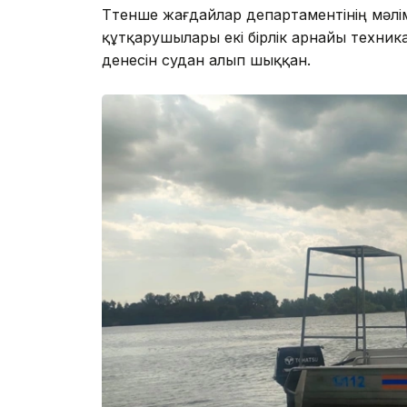
Төтенше жағдайлар департаментінің мәл
құтқарушылары екі бірлік арнайы техни
денесін судан алып шыққан.