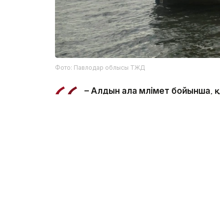
Фото: Павлодар облысы ТЖД
– Алдын ала мәлімет бойынша,
салынған жерде суға түсу кезі
ведомстводан.
Құтқарушылар Қаныш Сәтбаев атындағы
болып табылатынын және онда шомылуға