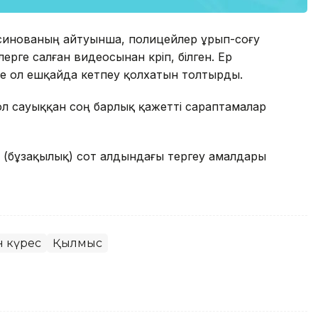
Мусинованың айтуынша, полицейлер ұрып-соғу
ерге салған видеосынан көріп, білген. Ер
де ол ешқайда кетпеу қолхатын толтырды.
 ол сауыққан соң барлық қажетті сараптамалар
н (бұзақылық) сот алдындағы тергеу амалдары
 күрес
Қылмыс