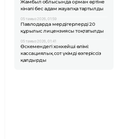
Жамбыл облысында орман өртіне
кінәлі бес адам жауапқа тартылды
05 тамыз 2026, 01:59
Павлодарда мердігерлердің 20
құрылыс лицензиясы тоқтатылды
05 тамыз 2026, 01:41
Өскемендегі хоккейші өлімі:
кассациялық сот үкімді өзгеріссіз
қалдырды