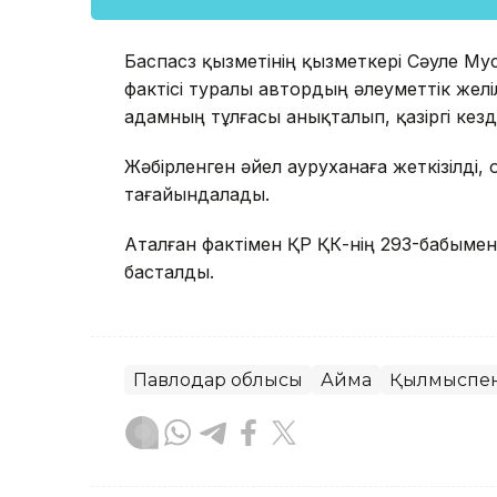
Баспасөз қызметінің қызметкері Сәуле 
фактісі туралы автордың әлеуметтік желіл
адамның тұлғасы анықталып, қазіргі кез
Жәбірленген әйел ауруханаға жеткізілді,
тағайындалады.
Аталған фактімен ҚР ҚК-нің 293-бабыме
басталды.
Павлодар облысы
Аймақ
Қылмыспен