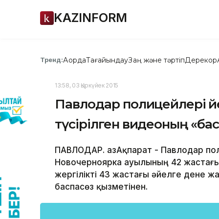
KAZINFORM
Ақорда
Тағайындау
Заң және тәртіп
Дерекқор
Тренд:
13:58, 03 Қыркүйек 2015
Павлодар полицейлері әйе
түсірілген видеоның «ба
ПАВЛОДАР. ҚазАқпарат - Павлодар по
Новочерноярка ауылының 42 жастағы 
жергілікті 43 жастағы әйелге дене ж
баспасөз қызметінен.