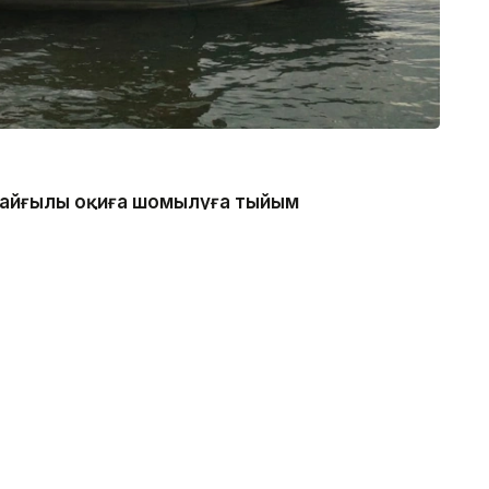
 қайғылы оқиға шомылуға тыйым
нде болған, - деп хабарлады
 каналдың техникалық гидротехникалық нысан
 қатаң тыйым салынғанын ескертеді.