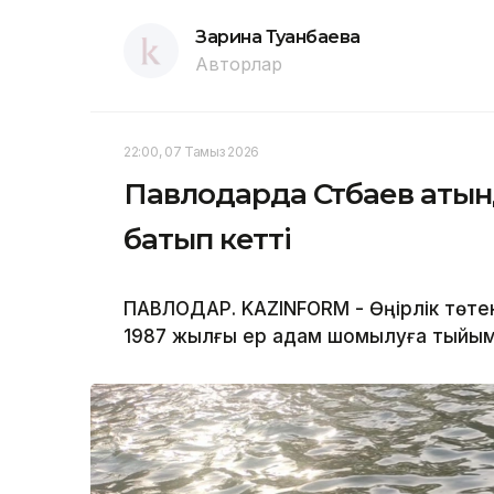
Зарина Туғанбаева
Авторлар
22:00, 07 Тамыз 2026
Павлодарда Сәтбаев атын
батып кетті
ПАВЛОДАР. KAZINFORM - Өңірлік төте
1987 жылғы ер адам шомылуға тыйым 