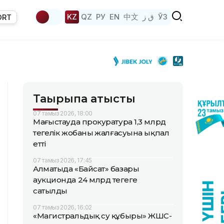
KZ
QZ
РУ
EN
中文
ق ز
ЎЗ
ORT
Тақырыпқа қатысты
07 тамыз 2026, 18:00
Маңғыстауда прокуратура 1,3 млрд
теңгелік жобаның жалғасуына ықпал
етті
07 тамыз 2026, 17:45
Алматыда «Байсат» базары
аукционда 24 млрд теңгеге
сатылды
07 тамыз 2026, 16:02
«Магистральдық су құбыры» ЖШС-