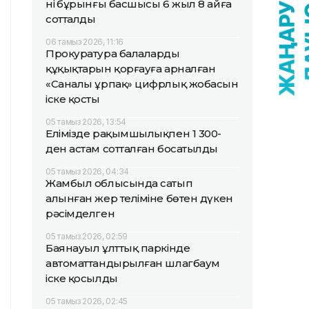
нің бұрынғы басшысы 6 жыл 8 айға
сотталды
06 тамыз 2026, 11:16
Прокуратура балалардың
құқықтарын қорғауға арналған
«Саналы ұрпақ» цифрлық жобасын
іске қосты
05 тамыз 2026, 13:54
Елімізде рақымшылықпен 1 300-
ден астам сотталған босатылды
05 тамыз 2026, 04:34
Жамбыл облысында сатып
алынған жер теліміне бөтен дүкен
рәсімделген
05 тамыз 2026, 02:59
Баянауыл ұлттық паркінде
автоматтандырылған шлагбаум
іске қосылды
05 тамыз 2026, 02:45