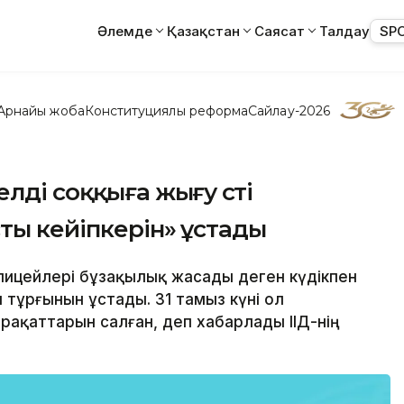
Әлемде
Қазақстан
Саясат
Талдау
SP
Арнайы жоба
Конституциялық реформа
Сайлау-2026
лді соққыға жығу сәті
сты кейіпкерін» ұстады
лицейлері бұзақылық жасады деген күдікпен
тұрғынын ұстады. 31 тамыз күні ол
арақаттарын салған, деп хабарлады ІІД-нің