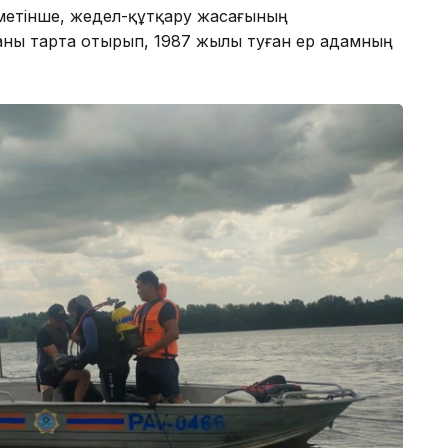
іметінше, жедел-құтқару жасағының
каны тарта отырып, 1987 жылы туған ер адамның