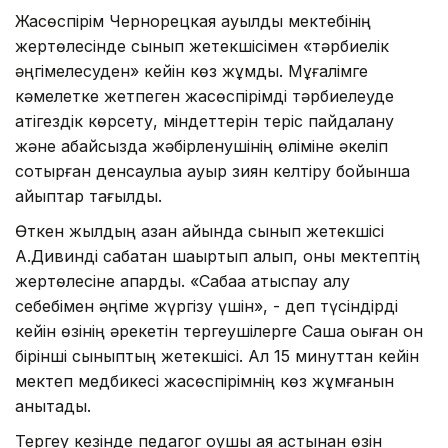
Жасөспірім Чернорецкая ауылдық мектебінің
жертөлесінде сынып жетекшісімен «тәрбиелік
әңгімелесуден» кейін көз жұмды. Мұғалімге
кәмелетке жетпеген жасөспірімді тәрбиелеуде
қатігездік көрсету, міндеттерін теріс пайдалану
және абайсызда жәбірленушінің өліміне әкеліп
соқтырған денсаулыққа ауыр зиян келтіру бойынша
айыптар тағылды.
Өткен жылдың қазан айында сынып жетекшісі
А.Дивинді сабақтан шақыртып алып, оны мектептің
жертөлесіне апарды. «Сабаққа қатыспау қалу
себебімен әңгіме жүргізу үшін», - деп түсіндірді
кейін өзінің әрекетін тергеушілерге Саша оқыған он
бірінші сыныптың жетекшісі. Ал 15 минуттан кейін
мектеп медбикесі жасөспірімнің көз жұмғанын
анықтады.
Тергеу кезінде педагог оқушы аяқ астынан өзін