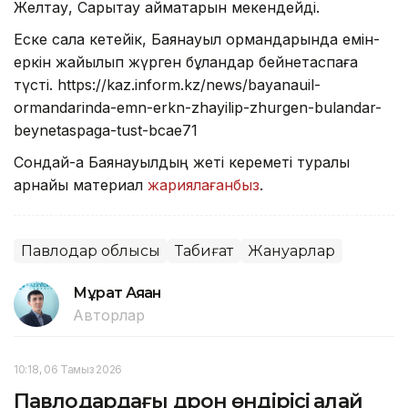
Желтау, Сарытау аймақтарын мекендейді.
Еске сала кетейік, Баянауыл ормандарында емін-
еркін жайылып жүрген бұландар бейнетаспаға
түсті. https://kaz.inform.kz/news/bayanauil-
ormandarinda-emn-erkn-zhayilip-zhurgen-bulandar-
beynetaspaga-tust-bcae71
Сондай-ақ Баянауылдың жеті кереметі туралы
арнайы материал
жариялағанбыз
.
Павлодар облысы
Табиғат
Жануарлар
Мұрат Аяған
Авторлар
10:18, 06 Тамыз 2026
Павлодардағы дрон өндірісі қалай