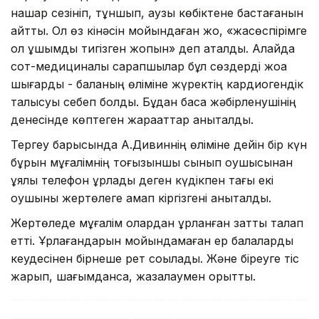
нашар сезініп, тұншып, аузы көбіктене бастағанын
айтты. Ол өз кінәсін мойындаған жоқ, «жасөспірімге
қол ұшымды тигізген жоқпын» деп ақталды. Алайда
сот-медициналық сарапшылар бұл сөздерді жоққа
шығарды - баланың өліміне жүректің кардиогендік
талықсуы себеп болды. Бұдан басқа жәбірленушінің
денесінде көптеген жарақаттар анықталды.
Тергеу барысында А.Дивиннің өліміне дейін бір күн
бұрын мұғалімнің тоғызыншы сынып оқушысынан
ұялы телефон ұрлады деген күдікпен тағы екі
оқушыны жертөлеге қамап кіргізгені анықталды.
Жертөледе мұғалім олардан ұрланған затты талап
етті. Ұрлағандарын мойындамаған ер балаларды
кеудесінен бірнеше рет соққылады. Және біреуге тіс
жарып, шағымданса, жазалаумен қорқытты.