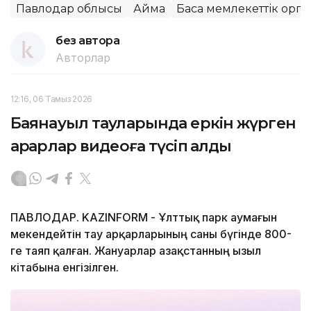
Павлодар облысы
Аймақ
Басқа мемлекеттік орг
без автора
Авторлар
12:16, 06 Тамыз 2026
Баянауыл тауларында еркін жүрген
арқарлар видеоға түсіп қалды
ПАВЛОДАР. KAZINFORM - Ұлттық парк аумағын
мекендейтін тау арқарларының саны бүгінде 800-
ге таяп қалған. Жануарлар Қазақстанның Қызыл
кітабына енгізілген.