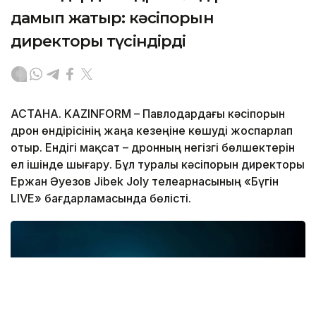
дамып жатыр: кәсіпорын
директоры түсіндірді
АСТАНА. KAZINFORM – Павлодардағы кәсіпорын
дрон өндірісінің жаңа кезеңіне көшуді жоспарлап
отыр. Ендігі мақсат – дронның негізгі бөлшектерін
ел ішінде шығару. Бұл туралы кәсіпорын директоры
Ержан Әуезов Jibek Joly телеарнасының «Бүгін
LIVE» бағдарламасында бөлісті.