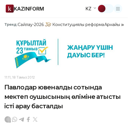
KAZINFORM
KZ
Сайлау-2026
Конституциялық реформа
Арнайы жо
Тренд:
11:11, 18 Тамыз 2012
Павлодар ювеналдық сотында
мектеп оқушысының өліміне қатысты
істі қарау басталды