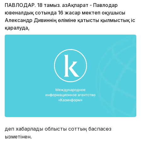
ПАВЛОДАР. 18 тамыз. ҚазАқпарат - Павлодар
ювеналдық сотында 16 жасар мектеп оқушысы
Александр Дивиннің өліміне қатысты қылмыстық іс
қаралуда,
деп хабарлады облыстық соттың баспасөз
қызметінен.