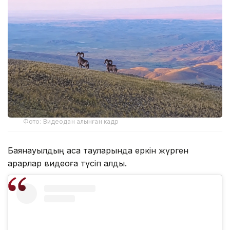
Фото: Видеодан алынған кадр
Баянауылдың асқақ тауларында еркін жүрген
арқарлар видеоға түсіп қалды.