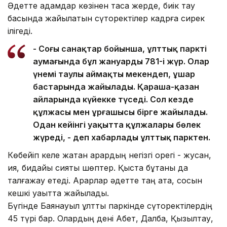
Әдетте адамдар көзінен таса жерде, биік тау
басында жайылатын сүтқоректілер кадрға сирек
ілігеді.
- Соңғы санақтар бойынша, ұлттық парктің
аумағында бұл жануардың 781-і жүр. Олар
үнемі таулы аймақты мекендеп, ұшар
бастарында жайылады. Қараша-қазан
айларында күйекке түседі. Сол кезде
құлжасы мен ұрғашысы бірге жайылады.
Одан кейінгі уақытта құлжалары бөлек
жүреді, - деп хабарлады ұлттық парктен.
Көбейіп келе жатқан арқардың негізгі қорегі - жусан,
қияқ, бидайық сияқты шөптер. Қыста бұтаны да
талғажау етеді. Арқарлар әдетте таң ата, сосын
кешкі уақытта жайылады.
Бүгінде Баянауыл ұлттық паркінде сүтқоректілердің
45 түрі бар. Олардың дені Ақбет, Далба, Қызылтау,