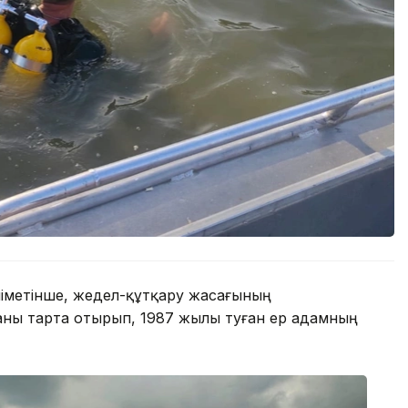
іметінше, жедел-құтқару жасағының
каны тарта отырып, 1987 жылы туған ер адамның