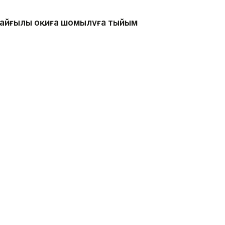
 қайғылы оқиға шомылуға тыйым
нде болған, - деп хабарлады
 каналдың техникалық гидротехникалық нысан
 қатаң тыйым салынғанын ескертеді.