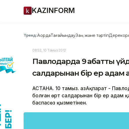
KAZINFORM
Ақорда
Тағайындау
Заң және тәртіп
Дерекқор
Тренд:
08:52, 10 Тамыз 2012
Павлодарда 9 қабатты үйд
салдарынан бір ер адам қ
АСТАНА. 10 тамыз. ҚазАқпарат - Павл
болған өрт салдарынан бір ер адам қ
баспасөз қызметінен.