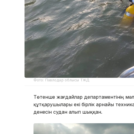
Фото: Павлодар облысы ТЖД
Төтенше жағдайлар департаментінің мәл
құтқарушылары екі бірлік арнайы техни
денесін судан алып шыққан.