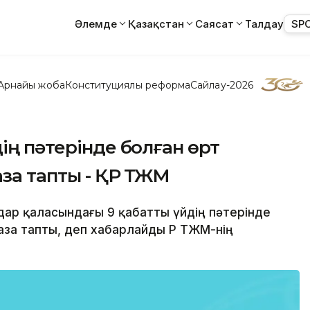
Әлемде
Қазақстан
Саясат
Талдау
SP
Арнайы жоба
Конституциялық реформа
Сайлау-2026
ің пәтерінде болған өрт
аза тапты - ҚР ТЖМ
одар қаласындағы 9 қабатты үйдің пәтерінде
аза тапты, деп хабарлайды ҚР ТЖМ-нің