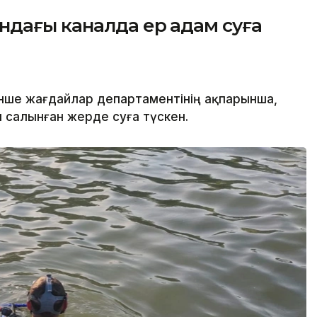
ндағы каналда ер адам суға
нше жағдайлар департаментінің ақпарынша,
салынған жерде суға түскен.