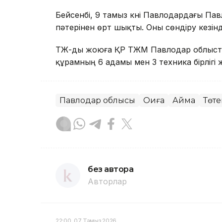
Бейсенбі, 9 тамыз күні Павлодардағы Пав
пәтерінен өрт шықты. Оны сөндіру кезін
ТЖ-ды жоюға ҚР ТЖМ Павлодар облысты
құрамның 6 адамы мен 3 техника бірліг
Павлодар облысы
Оқиға
Аймақ
Төте
без автора
Авторлар
22:00, 07 Тамыз 2026