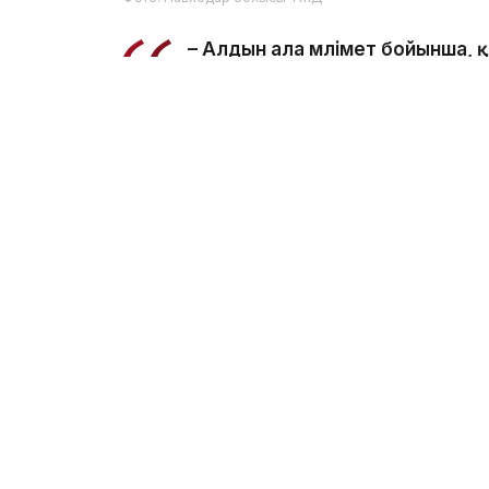
– Алдын ала мәлімет бойынша,
салынған жерде суға түсу кезі
ведомстводан.
Құтқарушылар Қаныш Сәтбаев атындағы
болып табылатынын және онда шомылуға