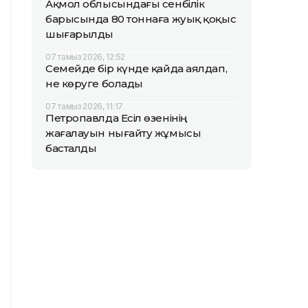
Ақмол облысындағы сенбілік
барысында 80 тоннаға жуық қоқыс
шығарылды
07 тамыз 2026, 12:52
Семейде бір күнде қайда аялдап,
не көруге болады
07 тамыз 2026, 11:17
Петропавлда Есіл өзенінің
жағалауын нығайту жұмысы
басталды