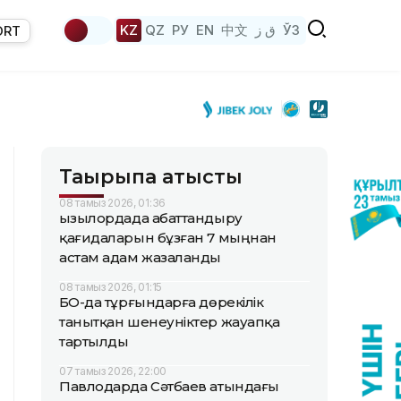
KZ
QZ
РУ
EN
中文
ق ز
ЎЗ
ORT
Тақырыпқа қатысты
08 тамыз 2026, 01:36
Қызылордада абаттандыру
қағидаларын бұзған 7 мыңнан
астам адам жазаланды
08 тамыз 2026, 01:15
БҚО-да тұрғындарға дөрекілік
танытқан шенеуніктер жауапқа
тартылды
07 тамыз 2026, 22:00
Павлодарда Сәтбаев атындағы