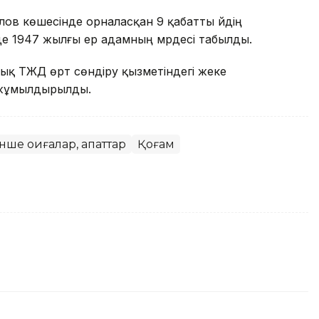
лов көшесінде орналасқан 9 қабатты үйдің
де 1947 жылғы ер адамның мүрдесі табылды.
қ ТЖД өрт сөндіру қызметіндегі жеке
і жұмылдырылды.
нше оқиғалар, апаттар
Қоғам