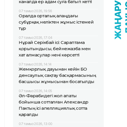
каналда ер адам суға батып кетті
07 тамыз 2026, 19:56
Оралда орталық алаңдағы
субұрқақ неліктен жұмыс істемей
тұр
07 тамыз 2026, 17:04
Нұрай Серікбай ісі: Сараптама
қорытындысы, бейнежазба мен
хат алмасулар нені көрсетті
07 тамыз 2026, 14:14
Жемқорлық дауынан кейін БҚО
денсаулық сақтау басқармасының
басшысы жұмысынан босатылды
07 тамыз 2026, 14:05
Әл-Фарабидегі жол апаты
бойынша сотталған Александр
Пактың ісі апелляциялық сотта
қаралды
07 тамыз 2026, 13:00