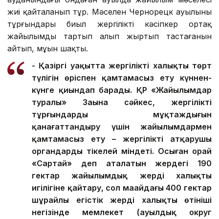
жиі қайталанып тұр. Мәселен Чернорецк ауылының
тұрғындары биыл жергілікті кәсіпкер ортақ
жайылымды тартып алып жыртып тастағанын
айтып, мұңын шақты.
- Қазіргі уақытта жергілікті халықтың төрт
түлігін өріспен қамтамасыз ету күннен-
күнге қиындап барады. ҚР «Жайылымдар
туралы» Заңына сәйкес, жергілікті
тұрғындардың мұқтаждығын
қанағаттандыру үшін жайылымдармен
қамтамасыз ету – жергілікті атқарушы
органдардың тікелей міндеті. Осыған орай
«Сартай» деп аталатын жердегі 190
гектар жайылымдық жерді халықтың
игілігіне қайтару, сол маңайдағы 400 гектар
шұрайлы егістік жерді халықтың өтініші
негізінде мемлекет (ауылдық округ