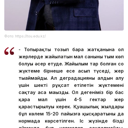
Фото: https://tou.edu.kz/
- Топырақтың тозып бара жатқанына ол
жерлерде жайылатын мал санының тым көп
болуы әсер етуде. Жайылым тар болған соң
жүктеме бірнеше есе асып түседі, жер
тыңаймайды. Ал деградацияның алдын алу
үшін шекті рұқсат етілетін жүктемені
сақтау аса маңызды. Ол дегеніміз бір бас
қара мал үшін 4-5 гектар жер
қарастырылуы керек. Қуаңшылық жылдары
бұл көлем 15-20 пайызға қысқаратыны да
нормада көрсетілген. Іс жүзінде біздің