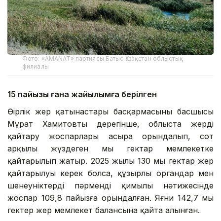
Фото: «AMANAT» партиясы Батыс Қазақстан облыстық
филиалы
15 пайызы ғана жайылымға берілген
Өңірлік жер қатынастары басқармасының басшысы
Мұрат Хамитовтың дерегінше, облыста жерді
қайтару жоспарлары асыра орындалып, сот
арқылы жүздеген мың гектар мемлекетке
қайтарылып жатыр. 2025 жылы 130 мың гектар жер
қайтарылуы керек болса, құзырлы органдар мен
шенеуніктердің пәрменді қимылы нәтижесінде
жоспар 109,8 пайызға орындалған. Яғни 142,7 мың
гектер жер мемлекет балансына қайта алынған.