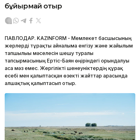
бұйырмай отыр
ПАВЛОДАР. KAZINFORM - Мемлекет басшысының
жерлерді тұрақты айналымға енгізу және жайылым
тапшылығы мәселесін шешу туралы
тапсырмасының Ертіс-Баян өңіріндегі орындалуы
аса мәз емес. Жергілікті шенеуніктердің құрғақ
есебі мен қалыптасқан өзекті жайттар арасында
алшақтық қалыптасып отыр.