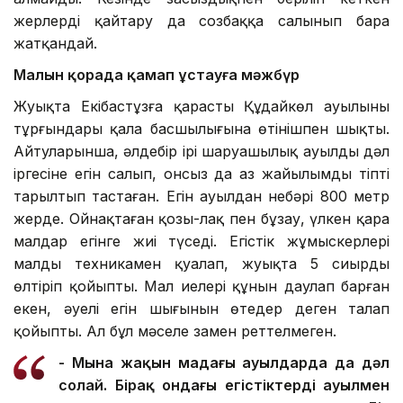
жерлерді қайтару да созбаққа салынып бара
жатқандай.
Малын қорада қамап ұстауға мәжбүр
Жуықта Екібастұзға қарасты Құдайкөл ауылының
тұрғындары қала басшылығына өтінішпен шықты.
Айтуларынша, әлдебір ірі шаруашылық ауылдың дәл
іргесіне егін салып, онсыз да аз жайылымды тіпті
тарылтып тастаған. Егін ауылдан небәрі 800 метр
жерде. Ойнақтаған қозы-лақ пен бұзау, үлкен қара
малдар егінге жиі түседі. Егістік жұмыскерлері
малды техникамен қуалап, жуықта 5 сиырды
өлтіріп қойыпты. Мал иелері құнын даулап барған
екен, әуелі егін шығынын өтеңдер деген талап
қойыпты. Ал бұл мәселе заңмен реттелмеген.
- Мына жақын маңдағы ауылдарда да дәл
солай. Бірақ ондағы егістіктердің ауылмен