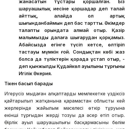
жанасатын тұстары қоршалған. Біз
шаруашылық иесіне қоршаңдар деп талай
айттық, алайда ол артық
шығынданбаймын деп бас тартты. Әкімдер
талапты орындата алмай отыр. Қазір
малымызды далаға шығарудан қорқамыз.
Абайсызда егінге түсіп кетсе, өлтіріп
тастауы мүмкін ғой. Сондықтан көбі жаз
болса да түліктерін қорада ұстап отыр, -
деп қынжылды Құдайкөл ауылының тұрғыны
Игілік Әкерия.
Тікен басып барады
Игерусіз мыңдаған алқаптардың мемлекетке үздіксіз
қайтарылып жатқанына қарамастан облыстың кей
жерлерінде жайылым мәселесі өткір тұруына
екінші тұрғыдан жердің тозуы да әсер етіп отыр.
Өңірлік ауыл шаруашылығы басқармасының бөлім