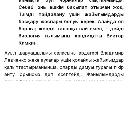
аймақта бұл нормалар сақталмайды.
Себебі оны ешкім бақылап отырған жоқ.
Тиімді пайдалану үшін жайылымдарды
басқару жоспары болуы керек. Алайда ол
барлық жерде талапқа сай емес, - дейді
биология ғылымының кандидаты Виктор
Камкин.
Ауыл шаруашылығы саласының ардагері Владимир
Левченко жеке аулалар үшін қолайлы жайылымдар
қалыптастырмайынша, олардың дамуы туралы пікір
айту орынсыз деп есептейді. Жайылымдардың
тозып бара жатқанынан мал иелері зардап шегуде.
Түліктің күйі болмаса, беретін өнімі де сапасыз.
Нарықтың басым бөлігін етпен, сүтпен қамтамасыз
етіп отырған ауыл халқының күнкөрісі төмендейді.
Екінші тұрғыдан, жерлерді қайтару жұмыстары да
сапасыз. Мәселен прокурорлар бір ғана Ертіс
ауданынан 89 мың гектар жердің мақсатсыз