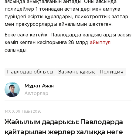
аясында анықталғанын айтады. Оның аясында
полицейлер 1 тоннадан астам дәрі мен ампула
түріндегі есірткі құралдары, психотроптық заттар
мен прекурсорлардың айналымын шектеген.
Еске сала кетейік, Павлодарда қалдықтарды заңсыз
көміп келген кәсіпорынға 28 млрд
айыппұл
салынды.
Павлодар облысы
Заң және құқық
Полиция
Мұрат Аяған
Авторлар
14:00, 09 Тамыз 2026
Жайылым дағдарысы: Павлодарда
қайтарылған жерлер халыққа неге