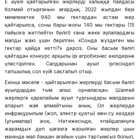
Ең әуелі қайтарылған жерлердің халыққа пайдасы
болмай отырғанын аңғардық. 2022 жылдан бері
мемлекетке 940 мың гектардан астам жер
қайтарылса, соның бары-жоғы 140 мың гектары (15
пайызға жетпейтін бөлігі) ғана жеке аулалардағы
малды жаю үшін берілген. «Сонда жүздеген мың
гектар қайда кетті?» дерсіз. Оның басым бөлігі
қайтадан конкурс арқылы ірі агробизнес өкілдеріне
үлестірілген. Салдарынан ауыл іргесіндегі
тапшылық сол күйі сақталып отыр.
Екінші мәселе - қайтарылған жерлердің басым бөлігі
ауылдардан тым алыс орналасқан. Шалғай
жерлерге қарапайым ауыл тұрғындары малдарын
апарып жая алмайтыны анық. Ол жерлерде
инфрақұрылым (жол, электр қуаты) мен су көздері
(ұңғымалар) жоқ. Нәтижесінде, «пайдалануға
жарамды» деп қағазға жазылған жерлер шын
мәнінде мал баққан ағайын үшін тартымсыз болып,