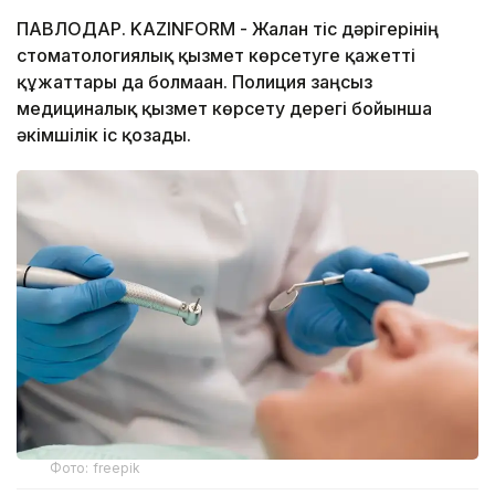
ПАВЛОДАР. KAZINFORM - Жалған тіс дәрігерінің
стоматологиялық қызмет көрсетуге қажетті
құжаттары да болмаған. Полиция заңсыз
медициналық қызмет көрсету дерегі бойынша
әкімшілік іс қозғады.
Фото: freepik