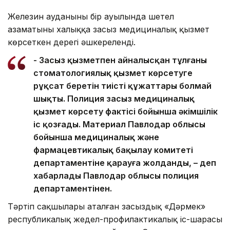
Железин ауданының бір ауылында шетел
азаматының халыққа заңсыз медициналық қызмет
көрсеткен дерегі әшкереленді.
- Заңсыз қызметпен айналысқан тұлғаның
стоматологиялық қызмет көрсетуге
рұқсат беретін тиісті құжаттары болмай
шықты. Полиция заңсыз медициналық
қызмет көрсету фактісі бойынша әкімшілік
іс қозғады. Материал Павлодар облысы
бойынша медициналық және
фармацевтикалық бақылау комитеті
департаментіне қарауға жолданды, – деп
хабарлады Павлодар облысы полиция
департаментінен.
Тәртіп сақшылары аталған заңсыздық «Дәрмек»
республикалық жедел-профилактикалық іс-шарасы