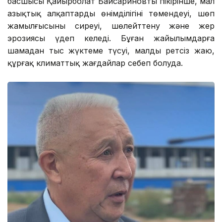
басшысы Қайырболат Байсариновтың пікірінше, мал
азықтық алқаптардың өнімділігінің төмендеуі, шөп
жамылғысының сиреуі, шөлейттену және жер
эрозиясы үдеп келеді. Бұған жайылымдарға
шамадан тыс жүктеме түсуі, малды ретсіз жаю,
құрғақ климаттық жағдайлар себеп болуда.