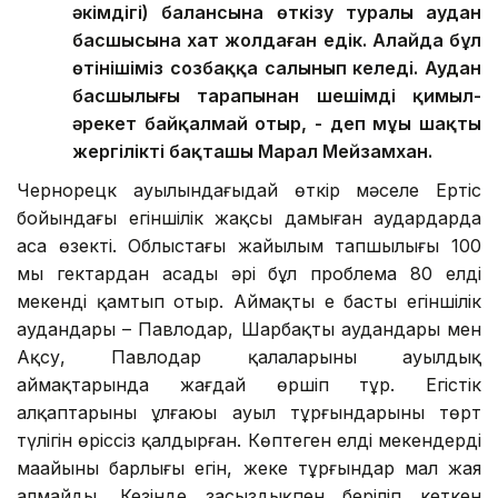
әкімдігі) балансына өткізу туралы аудан
басшысына хат жолдаған едік. Алайда бұл
өтінішіміз созбаққа салынып келеді. Аудан
басшылығы тарапынан шешімді қимыл-
әрекет байқалмай отыр, - деп мұңың шақты
жергілікті бақташы Марал Мейзамхан.
Чернорецк ауылындағыдай өткір мәселе Ертіс
бойындағы егіншілік жақсы дамыған аудардарда
аса өзекті. Облыстағы жайылым тапшылығы 100
мың гектардан асады әрі бұл проблема 80 елді
мекенді қамтып отыр. Аймақтың ең басты егіншілік
аудандары – Павлодар, Шарбақты аудандары мен
Ақсу, Павлодар қалаларының ауылдық
аймақтарында жағдай өршіп тұр. Егістік
алқаптарының ұлғаюы ауыл тұрғындарының төрт
түлігін өріссіз қалдырған. Көптеген елді мекендердің
маңайының барлығы егін, жеке тұрғындар мал жая
алмайды. Кезінде заңсыздықпен беріліп кеткен