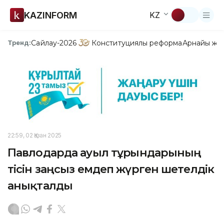
KAZINFORM
KZ
Сайлау-2026
Конституциялық реформа
Арнайы жо
Тренд:
22:59, 02 Қазан 2025
Павлодарда ауыл тұрғындарының
тісін заңсыз емдеп жүрген шетелдік
анықталды