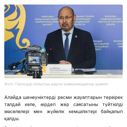
Фото: Павлодар облыстық өңірлік коммуникациялар қызметі
Алайда шенеуніктердің ресми жауаптарын тереңірек
талдай келе, өңірдегі жер саясатының түйткілді
мәселелері мен жүйелік кемшіліктері байқалып
қалды.