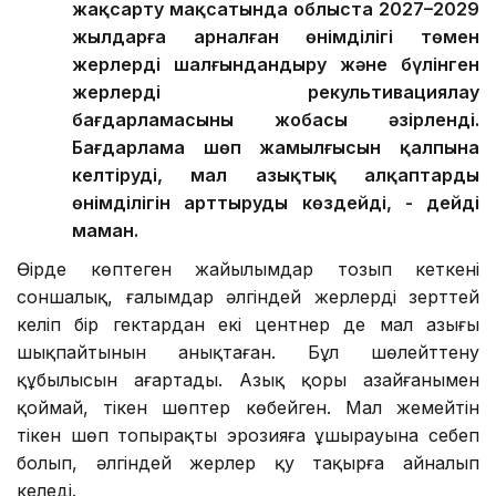
жақсарту мақсатында облыста 2027–2029
жылдарға арналған өнімділігі төмен
жерлерді шалғындандыру және бүлінген
жерлерді рекультивациялау
бағдарламасының жобасы әзірленді.
Бағдарлама шөп жамылғысын қалпына
келтіруді, мал азықтық алқаптардың
өнімділігін арттыруды көздейді, - дейді
маман.
Өңірде көптеген жайылымдар тозып кеткені
соншалық, ғалымдар әлгіндей жерлерді зерттей
келіп бір гектардан екі центнер де мал азығы
шықпайтынын анықтаған. Бұл шөлейттену
құбылысын аңғартады. Азық қоры азайғанымен
қоймай, тікен шөптер көбейген. Мал жемейтін
тікен шөп топырақтың эрозияға ұшырауына себеп
болып, әлгіндей жерлер қу тақырға айналып
келеді.