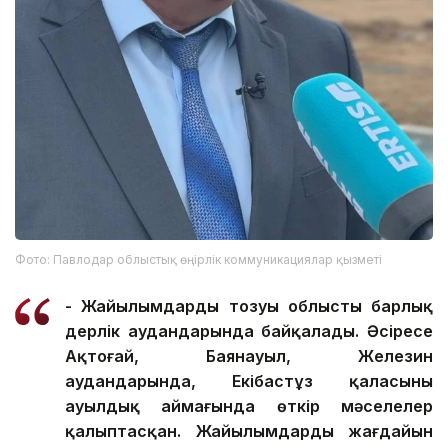
Фото: Павлодар облыстық өңірлік коммуникациялар қызметі
- Жайылымдардың тозуы облыстың барлық
дерлік аудандарында байқалады. Әсіресе
Ақтоғай, Баянауыл, Железин
аудандарында, Екібастұз қаласының
ауылдық аймағында өткір мәселелер
қалыптасқан. Жайылымдардың жағдайын