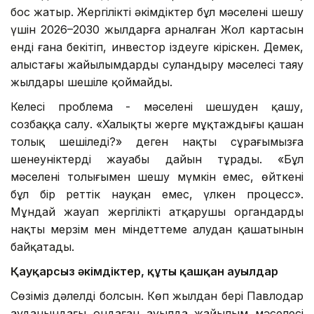
бос жатыр. Жергілікті әкімдіктер бұл мәселені шешу
үшін 2026–2030 жылдарға арналған Жол картасын
енді ғана бекітіп, инвестор іздеуге кіріскен. Демек,
алыстағы жайылымдарды суландыру мәселесі таяу
жылдары шешіле қоймайды.
Келесі проблема - мәселені шешуден қашу,
созбаққа салу. «Халықтың жерге мұқтаждығы қашан
толық шешіледі?» деген нақты сұрағымызға
шенеуніктердің жауабы дайын тұрады. «Бұл
мәселені толығымен шешу мүмкін емес, өйткені
бұл бір реттік науқан емес, үлкен процесс».
Мұндай жауап жергілікті атқарушы органдардың
нақты мерзім мен міндеттеме алудан қашатынын
байқатады.
Қауқарсыз әкімдіктер, құты қашқан ауылдар
Сөзіміз дәлелді болсын. Көп жылдан бері Павлодар
ауданындағы ондаған ауылда жайылым мәселесі