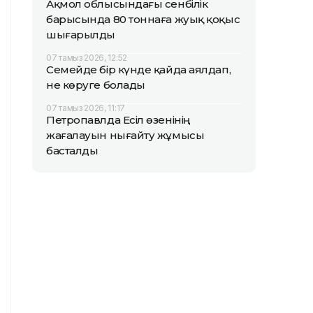
Ақмол облысындағы сенбілік
барысында 80 тоннаға жуық қоқыс
шығарылды
07 тамыз 2026, 12:52
Семейде бір күнде қайда аялдап,
не көруге болады
07 тамыз 2026, 11:17
Петропавлда Есіл өзенінің
жағалауын нығайту жұмысы
басталды