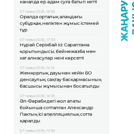
каналда ер адам суға батып кетті
07 тамыз 2026, 19:56
Оралда орталық алаңдағы
субұрқақ неліктен жұмыс істемей
тұр
07 тамыз 2026, 17:04
Нұрай Серікбай ісі: Сараптама
қорытындысы, бейнежазба мен
хат алмасулар нені көрсетті
07 тамыз 2026, 14:14
Жемқорлық дауынан кейін БҚО
денсаулық сақтау басқармасының
басшысы жұмысынан босатылды
07 тамыз 2026, 14:05
Әл-Фарабидегі жол апаты
бойынша сотталған Александр
Пактың ісі апелляциялық сотта
қаралды
07 тамыз 2026, 13:00