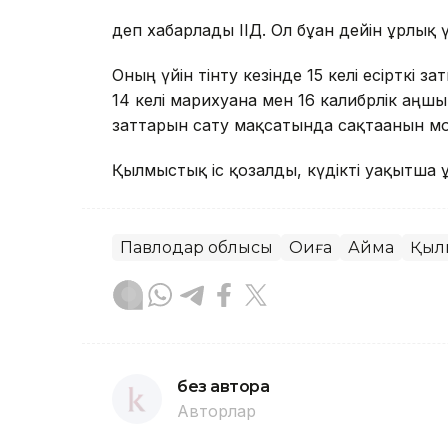
деп хабарлады ІІД. Ол бұған дейін ұрлық үш
Оның үйін тінту кезінде 15 келі есірткі 
14 келі марихуана мен 16 калибрлік аңшы
заттарын сату мақсатында сақтағанын 
Қылмыстық іс қозғалды, күдікті уақытша
Павлодар облысы
Оқиға
Аймақ
Қыл
без автора
Авторлар