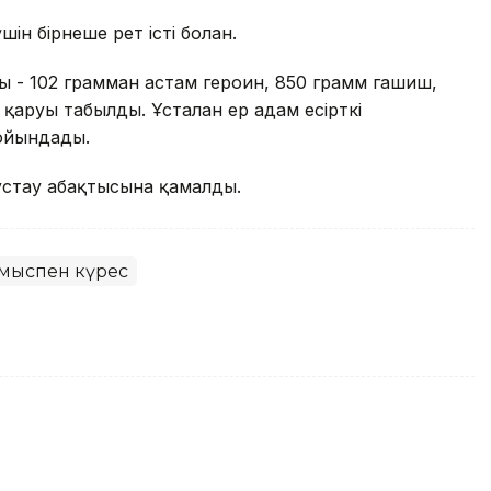
ін бірнеше рет істі болған.
заты - 102 грамман астам героин, 850 грамм гашиш,
 қаруы табылды. Ұсталған ер адам есірткі
мойындады.
 ұстау абақтысына қамалды.
мыспен күрес