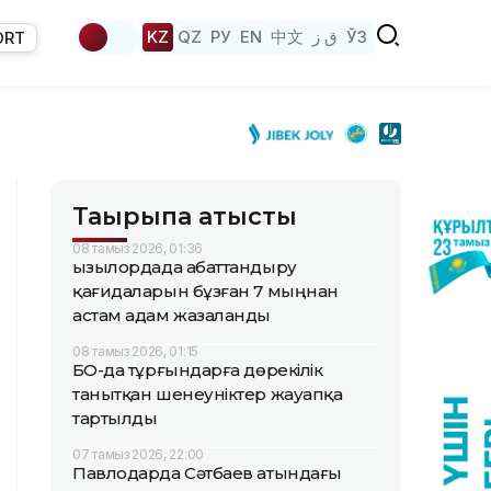
KZ
QZ
РУ
EN
中文
ق ز
ЎЗ
ORT
Тақырыпқа қатысты
08 тамыз 2026, 01:36
Қызылордада абаттандыру
қағидаларын бұзған 7 мыңнан
астам адам жазаланды
08 тамыз 2026, 01:15
БҚО-да тұрғындарға дөрекілік
танытқан шенеуніктер жауапқа
тартылды
07 тамыз 2026, 22:00
Павлодарда Сәтбаев атындағы