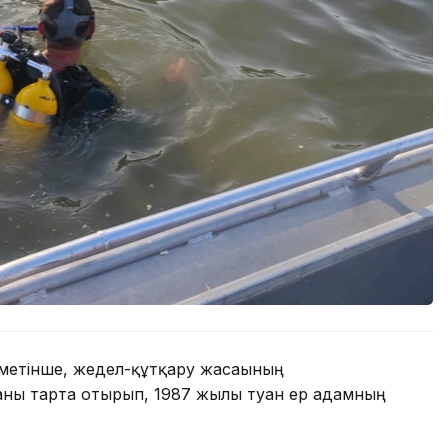
іметінше, жедел-құтқару жасағының
аны тарта отырып, 1987 жылы туған ер адамның