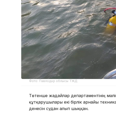
Фото: Павлодар облысы ТЖД
Төтенше жағдайлар департаментінің мәл
құтқарушылары екі бірлік арнайы техник
денесін судан алып шыққан.