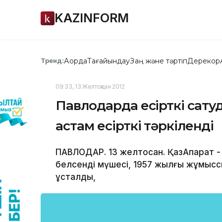
KAZINFORM
Ақорда
Тағайындау
Заң және тәртіп
Дерекқор
Тренд:
09:33, 13 Желтоқсан 2012
Павлодарда есірткі сатуды
астам есірткі тәркіленді
ПАВЛОДАР. 13 желтоқсан. ҚазАқпарат 
белсенді мүшесі, 1957 жылғы жұмыс
ұсталды,