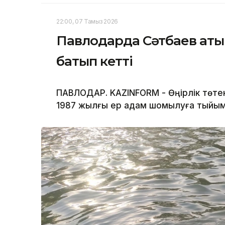
22:00, 07 Тамыз 2026
Павлодарда Сәтбаев аты
батып кетті
ПАВЛОДАР. KAZINFORM - Өңірлік төте
1987 жылғы ер адам шомылуға тыйым 