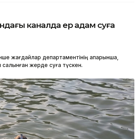
ндағы каналда ер адам суға
нше жағдайлар департаментінің ақпарынша,
салынған жерде суға түскен.