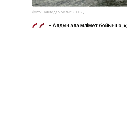
Фото: Павлодар облысы ТЖД
– Алдын ала мәлімет бойынша,
салынған жерде суға түсу кезі
ведомстводан.
Құтқарушылар Қаныш Сәтбаев атындағы 
болып табылатынын және онда шомылуға 