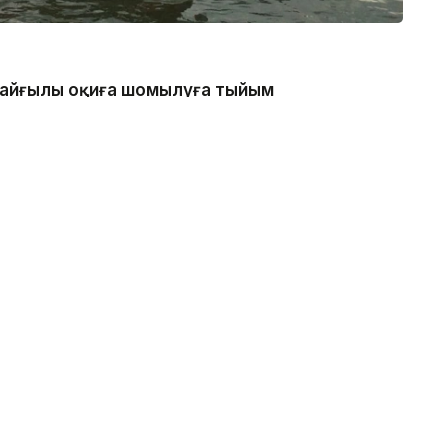
 қайғылы оқиға шомылуға тыйым
нде болған, - деп хабарлады
каналдың техникалық гидротехникалық нысан
қатаң тыйым салынғанын ескертеді.