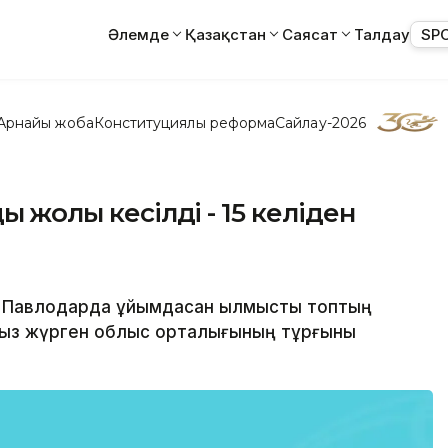
Әлемде
Қазақстан
Саясат
Талдау
SP
Арнайы жоба
Конституциялық реформа
Сайлау-2026
ң жолы кесілді - 15 келіден
- Павлодарда ұйымдасқан қылмыстық топтың
сыз жүрген облыс орталығының тұрғыны