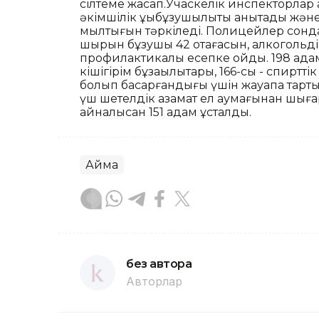
сілтеме жасап.Учаскелік инспекторлар а
әкімшілік құқықбұзушылықты анықтады жән
мылтығын тәркіледі. Полицейлер сондай
шырқын бұзушы 42 отағасын, алкогольді
профилактикалық есепке қойды. 198 адам
кішігірім бұзақылықтары, 166-сы - спиртті
болып басқарғандығы үшін жауапқа тарт
үш шетелдік азамат ел аумағынан шығ
айналысқан 151 адам ұсталды.
Аймақ
без автора
Авторлар