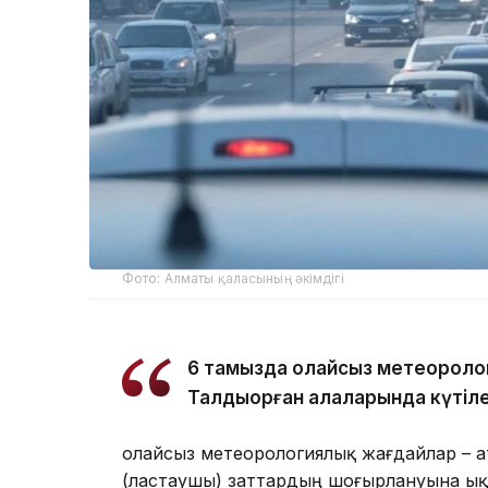
Фото: Алматы қаласының әкімдігі
6 тамызда қолайсыз метеороло
Талдықорған қалаларында күтіле
Қолайсыз метеорологиялық жағдайлар – 
(ластаушы) заттардың шоғырлануына ық