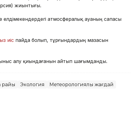
ерсия) жиынтығы.
де елдімекендердегі атмосфералық ауаның сапасы
ыз иіс
пайда болып, тұрғындардың мазасын
ыныс алу қиындағанын айтып шағымданды.
а райы
Экология
Метеорологиялық жағдай