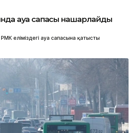
сында ауа сапасы нашарлайды
РМК еліміздегі ауа сапасына қатысты