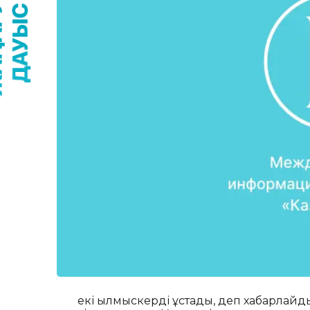
екі қылмыскерді ұстады, деп хабарлайды