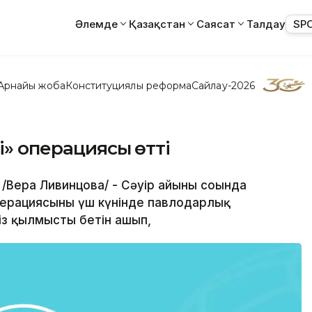
Әлемде
Қазақстан
Саясат
Талдау
SP
Арнайы жоба
Конституциялық реформа
Сайлау-2026
і» операциясы өтті
Вера Ливинцова/ - Сәуір айының соңында
ерациясының үш күнінде павлодарлық
з қылмыстың бетін ашып,