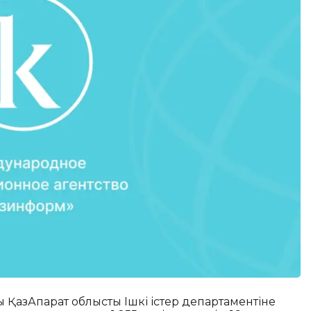
 ҚазАқпарат облыстық Ішкі істер департаментіне