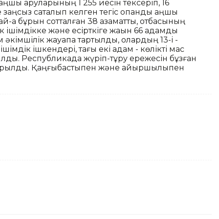
ңшы қаруларының 1 255 иесін тексеріп, 16
е заңсыз сақталып келген тегіс оқпанды аңшы
-ақ бұрын сотталған 38 азаматты, отбасының
к ішімдікке және есірткіге жақын 66 адамды
 әкімшілік жауапқа тартылды, олардың 13-і -
к ішімдік ішкендері, тағы екі адам - көлікті мас
ылды. Республикада жүріп-тұру ережесін бұзған
арылды. Қаңғыбастықпен және қайыршылықпен