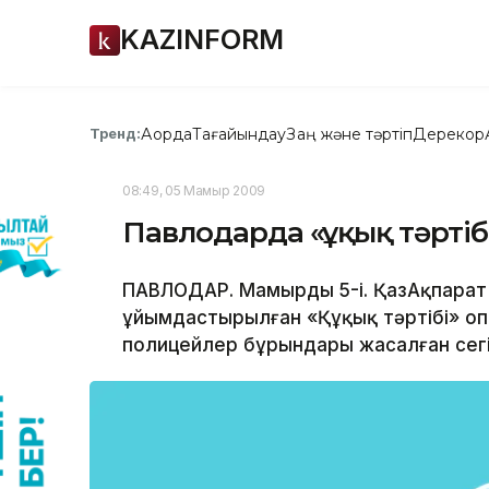
KAZINFORM
Ақорда
Тағайындау
Заң және тәртіп
Дерекқор
Тренд:
08:49, 05 Мамыр 2009
Павлодарда «Құқық тәртіб
ПАВЛОДАР. Мамырдың 5-і. ҚазАқпарат /
ұйымдастырылған «Құқық тәртібі» оп
полицейлер бұрындары жасалған сегі