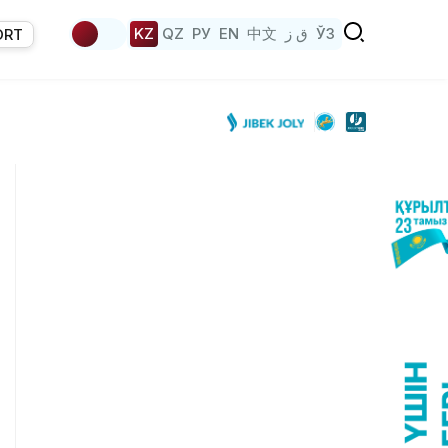
KZ
QZ
РУ
EN
中文
ق ز
ЎЗ
ORT