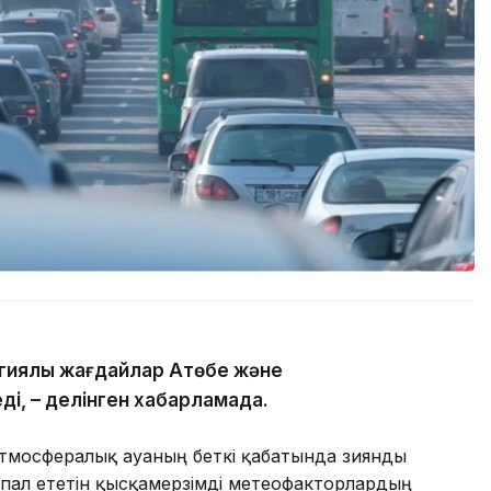
гиялық жағдайлар Ақтөбе және
ді, – делінген хабарламада.
атмосфералық ауаның беткі қабатында зиянды
пал ететін қысқамерзімді метеофакторлардың