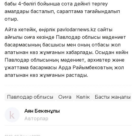
бабы 4-бөлігі бойынша сотқа дейінгі тергеу
амалдары басталып, сараптама тағайындалып
отыр.
Айта кетейік, өңірлік pavlodarnews.kz сайты
қайғылы оқиға кезінде Павлодар облысы мәдениет
басқармасының басшысы мен оның отбасы жол
апатынан көз жұмғанын хабарлады. Осыдан кейін
Павлодар облысының мәдениет, архивтер және
құжаттама басқармасы Ардақ Райымбековтың жол
апатынан көз жұмғанын растады.
Павлодар облысы
Оқиға
Көлік
Басты жаңалық
Аян Бекенұлы
Авторлар