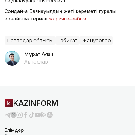
beynetaspaga-tust-bcae71
Сондай-ақ Баянауылдың жеті кереметі туралы
арнайы материал
жариялағанбыз
.
Павлодар облысы
Табиғат
Жануарлар
Мұрат Аяған
Авторлар
KAZINFORM
Бөлімдер