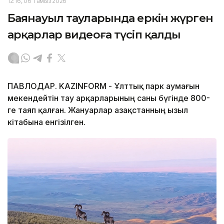
12:16, 06 Тамыз 2026
Баянауыл тауларында еркін жүрген
арқарлар видеоға түсіп қалды
ПАВЛОДАР. KAZINFORM - Ұлттық парк аумағын
мекендейтін тау арқарларының саны бүгінде 800-
ге таяп қалған. Жануарлар Қазақстанның Қызыл
кітабына енгізілген.