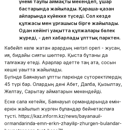
үнемі таулы аймақты мекендеп, ұшар
бастарында жайылады. Қараша-қазан
айларында күйекке түседі. Сол кезде
құлжасы мен ұрғашысы бірге жайылады.
Одан кейінгі уақытта құлжалары бөлек
жүреді, - деп хабарлады ұлттық парктен.
Көбейіп келе жатқан арқардың негізгі қорегі - жусан,
қияқ, бидайық сияқты шөптер. Қыста бұтаны да
талғажау етеді. Арқарлар әдетте таң ата, сосын
кешкі уақытта жайылады.
Бүгінде Баянауыл ұлттық паркінде сүтқоректілердің
45 түрі бар. Олардың дені Ақбет, Далба, Қызылтау,
Желтау, Сарытау аймақтарын мекендейді.
Еске сала кетейік, Баянауыл ормандарында емін-
еркін жайылып жүрген бұландар бейнетаспаға
түсті. https://kaz.inform.kz/news/bayanauil-
ormandarinda-emn-erkn-zhayilip-zhurgen-bulandar-