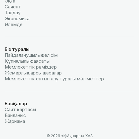
Оқиға
Саясат
Талдау
Экономика
Әлемде
Біз туралы
Пайдаланушылық келiciм
Құпиялылық саясаты
Мемлекеттік рәміздер
Жемқорлыққа қарсы шаралар
Мемлекеттік сатып алу туралы мәлiметтер
Басқалар
Сайт картасы
Байланыс
Жарнама
© 2026 «ҚазАқпарат» ХАА