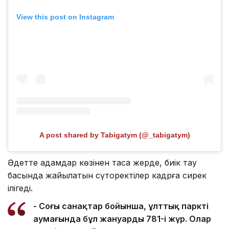
View this post on Instagram
A post shared by Tabigatym (@_tabigatym)
Әдетте адамдар көзінен таса жерде, биік тау
басында жайылатын сүтқоректілер кадрға сирек
ілігеді.
- Соңғы санақтар бойынша, ұлттық парктің
аумағында бұл жануардың 781-і жүр. Олар