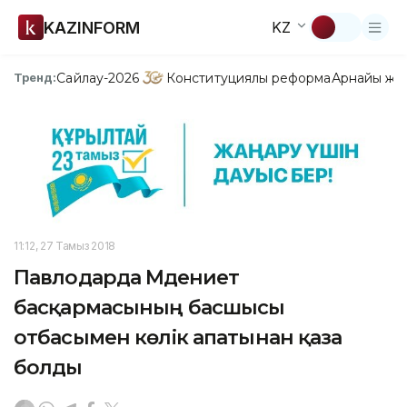
KAZINFORM
KZ
Сайлау-2026
Конституциялық реформа
Арнайы жо
Тренд:
11:12, 27 Тамыз 2018
Павлодарда Мәдениет
басқармасының басшысы
отбасымен көлік апатынан қаза
болды