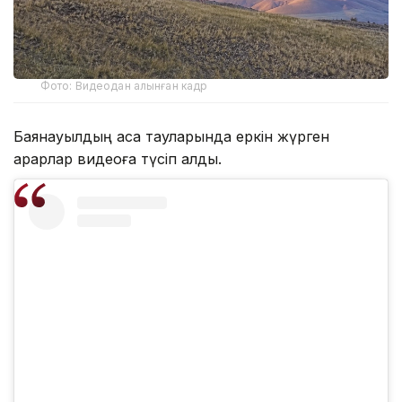
Фото: Видеодан алынған кадр
Баянауылдың асқақ тауларында еркін жүрген
арқарлар видеоға түсіп қалды.