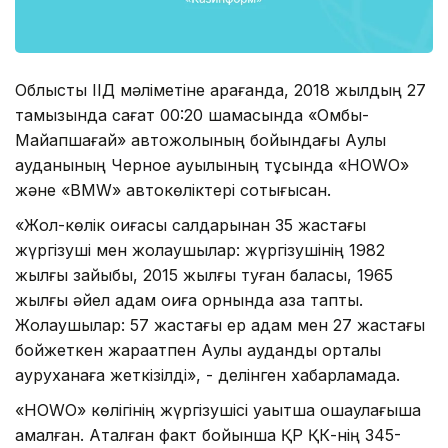
Облыстық ІІД мәліметіне қарағанда, 2018 жылдың 27
тамызында сағат 00:20 шамасында «Омбы-
Майқапшағай» автожолының бойындағы Аққулы
ауданының Черное ауылының тұсында «НОWО»
және «BMW» автокөліктері соқтығысқан.
«Жол-көлік оқиғасы салдарынан 35 жастағы
жүргізуші мен жолаушылар: жүргізушінің 1982
жылғы зайыбы, 2015 жылғы туған баласы, 1965
жылғы әйел адам оқиға орнында қаза тапты.
Жолаушылар: 57 жастағы ер адам мен 27 жастағы
бойжеткен жарақатпен Аққулы аудандық орталық
ауруханаға жеткізілді», - делінген хабарламада.
«НОWО» көлігінің жүргізушісі уақытша оқшаулағышқа
қамалған. Аталған факт бойынша ҚР ҚК-нің 345-