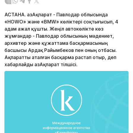
АСТАНА. ҚазАқпарат - Павлодар облысында
«НОWО» және «BMW» көліктері соқтығысып, 4
адам ажал құшты. Жеңіл автокөлікте көз
жұмғандар - Павлодар облысының мәдениет,
архивтер және құжаттама басқармасының
басшысы Ардақ Райымбеков пен оның отбасы.
Ақпаратты аталған басқарма растап отыр, деп
хабарлайды ҚазАқпарат тілшісі.