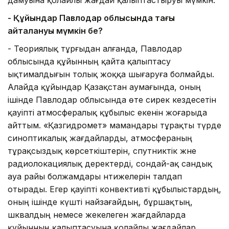
- Құйындар Павлодар облысында тағы
қайталануы мүмкін бе?
- Теориялық тұрғыдан алғанда, Павлодар
облысында құйынның қайта қалыптасу
ықтималдығын толық жоққа шығаруға болмайды.
Алайда құйындар Қазақстан аумағында, оның
ішінде Павлодар облысында өте сирек кездесетін
қауіпті атмосфералық құбылыс екенін жоғарыда
айттым. «Қазгидромет» мамандары тұрақты түрде
синоптикалық жағдайларды, атмосфераның
тұрақсыздық көрсеткіштерін, спутниктік және
радиолокациялық деректерді, сондай-ақ сандық
ауа райы болжамдары нәтижелерін талдап
отырады. Егер қауіпті конвективті құбылыстардың,
оның ішінде күшті найзағайдың, бұршақтың,
шквалдың немесе жекелеген жағдайларда
құйынның қалыптасуына қолайлы жағдайлар