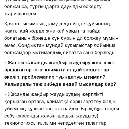
болжанса, тұрғындарға дауылды ескерту
жарияланады.
Қазіргі ғылымның даму деңгейінде құйынның
нақты қай жерде және қай уақытта пайда
болатынын бірнеше күн бұрын дәл болжау мүмкін
емес. Сондықтан мұндай құбылыстар бойынша
болжамдар ықтималдық сипатта ғана беріледі.
- Жалпы жасанды жаңбыр жаудыру жергілікті
қоршаған ортаға, климатқа қандай зардаптар
әкеліп, проблемалар туындатуы ықтимал?
Халықаралық тәжірибеде қандай мысалдар бар?
- Жасанды жаңбыр жаудырудың жергілікті
қоршаған ортаға, климатқа әсерін зерттеу біздің
ұйымның құзыретіне жатпайды. Бірақ бұлттарды
себу (жасанды жауын-шашын жаудыру)
технологиясы ғылыми негізделген талаптар