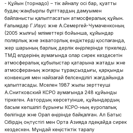
- Құйын (торнадо) – тік айналу осі бар, қуатты
будақ-жаңбырлы бұлттардың дамуымен
байланысты қалыптасатын атмосфералық құйын.
Ғалымдар Г.Ивус және А.Семергей-Чумаченконың
(2005 жылғы) мәліметтері бойынша, құйындар
полярлық және экваторлық ендіктерді қоспағанда,
жер шарының барлық дерлік өңірлерінде тіркеледі.
ТМД елдерінің аумағында олар сирек кездесетін
атмосфералық құбылыстар қатарына жатады және
атмосфераның жоғары тұрақсыздығы, қарқынды
конвекция мен найзағай белсенділігі жағдайында
қалыптасады. Мәселен 1987 жылы зерттеуші
А.Снитковский КСРО аумағында 248 құйынды
тіркеген. Автордың көрсетуінше, құйындардың
басым көпшілігі бұрынғы КСРО-ның еуропалық
бөлігінде және Орал өңірінде байқалған. Ал Батыс
Сібірдің оңтүстігі мен Орта Азияда әлдеқайда сирек
кездескен. Мұндай кеңістіктік таралу