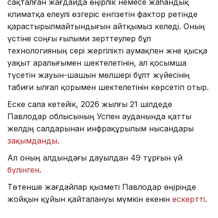
сақталған жағдайда өңірлік немесе жаһандық
климатқа елеулі өзгеріс енгізетін фактор ретінде
қарастырылмайтындығын айтқымыз келеді. Оның
үстіне соңғы ғылыми зерттеулер бұл
технологияның әсері жергілікті аумақпен және қысқа
уақыт аралығымен шектелетінін, ал қосымша
түсетін жауын-шашын мөлшері бұлт жүйесінің
табиғи ылғал қорымен шектелетінін көрсетіп отыр.
Еске сала кетейік, 2026 жылғы 21 шілдеде
Павлодар облысының Успен ауданында қатты
желдің салдарынан инфрақұрылым нысандары
зақымданды
.
Ал оның алдындағы дауылдан 49 тұрғын үй
бүлінген
.
Төтенше жағдайлар қызметі Павлодар өңірінде
жойқын құйын қайталануы мүмкін екенін
ескертті
.