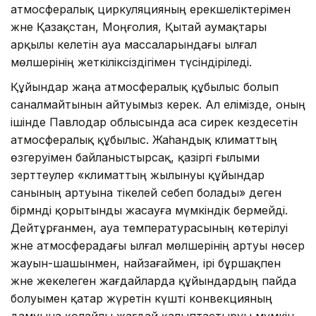
атмосфералық циркуляцияның ерекшеліктерімен
және Қазақстан, Моңғолия, Қытай аумақтары
арқылы келетін ауа массаларындағы ылғал
мөлшерінің жеткіліксіздігімен түсіндіріледі.
Құйындар жаңа атмосфералық құбылыс болып
саналмайтынын айтуымыз керек. Ал елімізде, оның
ішінде Павлодар облысында аса сирек кездесетін
атмосфералық құбылыс. Жаһандық климаттың
өзгеруімен байланыстырсақ, қазіргі ғылыми
зерттеулер «климаттың жылынуы құйындар
санының артуына тікелей себеп болады» деген
бірмәнді қорытынды жасауға мүмкіндік бермейді.
Дейтұрғанмен, ауа температурасының көтерілуі
және атмосферадағы ылғал мөлшерінің артуы нөсер
жауын-шашынмен, найзағаймен, ірі бұршақпен
және жекелеген жағдайларда құйындардың пайда
болуымен қатар жүретін күшті конвекцияның
дамуына қолайлы жағдай қалыптастыруы мүмкін.