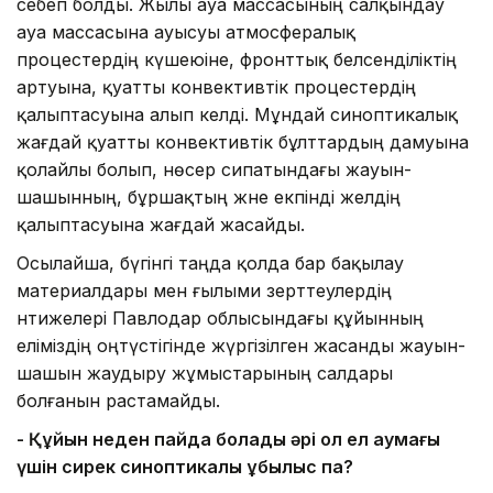
себеп болды. Жылы ауа массасының салқындау
ауа массасына ауысуы атмосфералық
процестердің күшеюіне, фронттық белсенділіктің
артуына, қуатты конвективтік процестердің
қалыптасуына алып келді. Мұндай синоптикалық
жағдай қуатты конвективтік бұлттардың дамуына
қолайлы болып, нөсер сипатындағы жауын-
шашынның, бұршақтың және екпінді желдің
қалыптасуына жағдай жасайды.
Осылайша, бүгінгі таңда қолда бар бақылау
материалдары мен ғылыми зерттеулердің
нәтижелері Павлодар облысындағы құйынның
еліміздің оңтүстігінде жүргізілген жасанды жауын-
шашын жаудыру жұмыстарының салдары
болғанын растамайды.
-
Қ
ұйын неден пайда болады әрі ол ел аумағы
үшін сирек
синоптикалық құбылыс па?