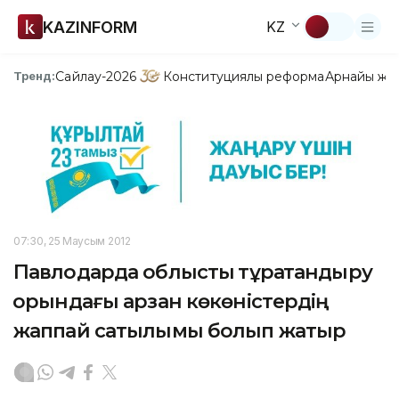
KAZINFORM
KZ
Сайлау-2026
Конституциялық реформа
Арнайы жо
Тренд:
07:30, 25 Маусым 2012
Павлодарда облыстық тұрақтандыру
қорындағы арзан көкөністердің
жаппай сатылымы болып жатыр