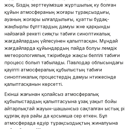
жоқ. Біздің зерттеуімізше жұртшылық куә болған
құйын атмосфераның жоғары тұрақсыздығы,
ауаның жоғары ылғалдылығы, қуатты будақ-
жаңбырлы бұлттардың дамуы және қарқынды
найзағай әрекеті сияқты табиғи синоптикалық
жағдайлардың үйлесуінен қалыптасқан. Мұндай
жағдайларда құйындардың пайда болуы әлемдік
метеорологиялық тәжірибеде жақсы белгілі табиғи
процесс болып табылады. Павлодар облысындағы
қауіпті атмосфералық құбылыстың табиғи
синоптикалық процестердің дамуы нәтижесінде
қалыптасқанын көрсетті.
Екінші жағынан қолайсыз атмосфералық
құбылыстардың қалыптасуына ұзақ уақыт бойы
айтарлықтай жауын-шашынсыз сақталған ыстық әрі
құрғақ ауа райы да қосымша әсер еткен. Бұл
атмосферада едәуір тұрақсыздықтың жиналуына