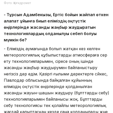
Фото: Қазгидромет
-
Тұрсын Адамбекқызы, Ертіс бойын жайпап өткен
алапат құйынға биыл еліміздің
о
ңтүстік
өңірлерінде жасанды жаңбыр жаудыратын
технологиялардың қолданылуы себеп болуы
мүмкін бе?
- Еліміздің аумағында болып жатқан кез келген
метеорологиялық құбылыстарды атмосфераға әсер
ету технологияларымен, әсіресе оның ішінде
жасанды жаңбыр жаудырумен байланыстыру
негізсіз дер едім. Қазіргі ғылыми деректерге сәйкес,
Павлодар облысында байқалған құйынның
еліміздің оңтүстік өңірлерінде қолданылған
жасанды жауын-шашын жаудыру (бұлттарды себу)
технологияларымен байланысы жоқ. Бұлттарды
себу технологиясы тек қолайлы метеорологиялық
жағдай қалыптасқан кезде ғана қолданылады және