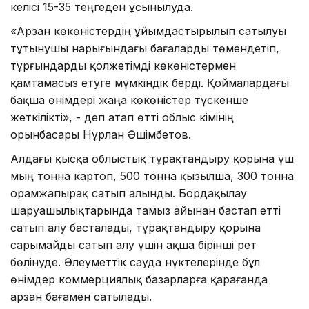
келісі 15-35 теңгеден ұсынылуда.
«Арзан көкөністердің ұйымдастырылып сатылуы
тұтынушы нарығындағы бағаларды төмендетіп,
тұрғындарды қолжетімді көкөністермен
қамтамасыз етуге мүмкіндік берді. Қоймалардағы
бақша өнімдері жаңа көкөністер түскенше
жеткілікті», - деп атап өтті облыс әкімінің
орынбасары Нұрлан Әшімбетов.
Алдағы қысқа облыстық тұрақтандыру қорына үш
мың тонна картоп, 500 тонна қызылша, 300 тонна
орамжапырақ сатып алынды. Бордақылау
шаруашылықтарында тамыз айынан бастап етті
сатып алу басталады, тұрақтандыру қорына
сарымайды сатып алу үшін ақша бірінші рет
бөлінуде. Әлеуметтік сауда нүктелерінде бұл
өнімдер коммерциялық базарларға қарағанда
арзан бағамен сатылады.