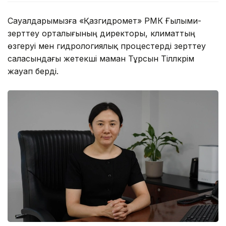
Сауалдарымызға «Қазгидромет» РМК Ғылыми-
зерттеу орталығының директоры, климаттың
өзгеруі мен гидрологиялық процестерді зерттеу
саласындағы жетекші маман Тұрсын Тілләкәрім
жауап берді.