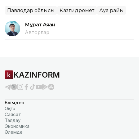
Павлодар облысы
Қазгидромет
Ауа райы
Мұрат Аяған
Авторлар
KAZINFORM
Бөлімдер
Оқиға
Саясат
Талдау
Экономика
Әлемде