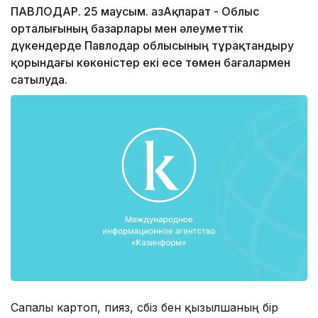
ПАВЛОДАР. 25 маусым. ҚазАқпарат - Облыс
орталығының базарлары мен әлеуметтік
дүкендерде Павлодар облысының тұрақтандыру
қорындағы көкөністер екі есе төмен бағалармен
сатылуда.
Сапалы картоп, пияз, сәбіз бен қызылшаның бір