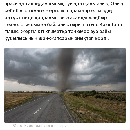
арасында алаңдаушылық туындатқаны анық. Оның
себебін әлі күнге жергілікті адамдар еліміздің
оңтүстігінде қолданылған жасанды жаңбыр
технологиясымен байланыстырып отыр. Kazinform
тілшісі жергілікті климатқа тән емес ауа райы
құбылысының жай-жапсарын анықтап көрді.
Фото: Видеодан алынған скрин