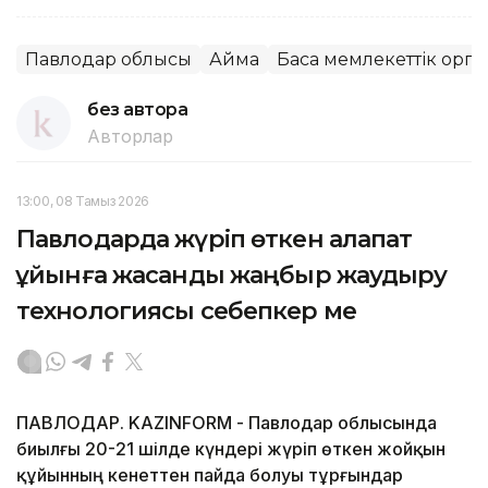
Павлодар облысы
Аймақ
Басқа мемлекеттік орг
без автора
Авторлар
13:00, 08 Тамыз 2026
Павлодарда жүріп өткен алапат
құйынға жасанды жаңбыр жаудыру
технологиясы себепкер ме
ПАВЛОДАР. KAZINFORM - Павлодар облысында
биылғы 20-21 шілде күндері жүріп өткен жойқын
құйынның кенеттен пайда болуы тұрғындар