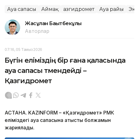
Ауа сапасы
Аймақ
Қазгидромет
Ауа райы
Эко
Жасұлан Бақытбекұлы
Авторлар
07:16, 05 Тамыз 2026
Бүгін еліміздің бір ғана қаласында
ауа сапасы төмендейді –
Қазгидромет
АСТАНА. KAZINFORM – «Қазгидромет» РМК
еліміздегі ауа сапасына қатысты болжамын
жариялады.