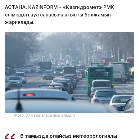
АСТАНА. KAZINFORM – «Қазгидромет» РМК
еліміздегі ауа сапасына қатысты болжамын
жариялады.
Фото: Алматы қаласының әкімдігі
6 тамызда қолайсыз метеорологиялық