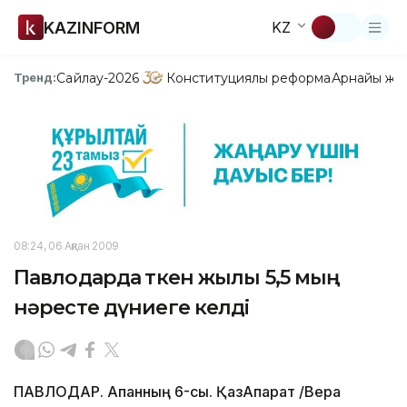
KAZINFORM
KZ
Сайлау-2026
Конституциялық реформа
Арнайы жо
Тренд:
08:24, 06 Ақпан 2009
Павлодарда өткен жылы 5,5 мың
нәресте дүниеге келді
ПАВЛОДАР. Ақпанның 6-сы. ҚазАқпарат /Вера