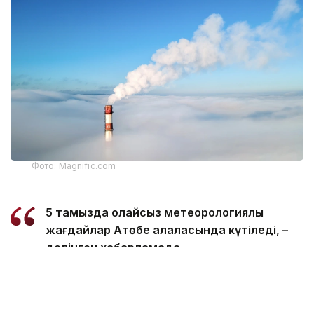
Фото: Magnific.com
5 тамызда қолайсыз метеорологиялық
жағдайлар Ақтөбе қалаласында күтіледі, –
делінген хабарламада.
Қолайсыз метеорологиялық жағдайлар –
атмосфералық ауаның беткі қабатында зиянды
(ластаушы) заттардың шоғырлануына ықпал ететін