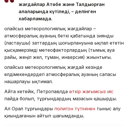
жағдайлар Ақтөбе және Талдықорған
қалаларында күтіледі, – делінген
хабарламада.
Қолайсыз метеорологиялық жағдайлар –
атмосфералық ауаның беткі қабатында зиянды
(ластаушы) заттардың шоғырлануына ықпал ететін
қысқамерзімді метеофакторлардың (тымық ауа
райы, жеңіл жел, тұман, инверсия) жиынтығы.
Қолайсыз метеорологиялық жағдай кезінде
елдімекендердегі атмосфералық ауаның сапасы
нашарлауы ықтимал.
Айта кетейік, Петропавлда
өткір жағымсыз иіс
пайда болып, тұрғындардың мазасын қашырды.
Ал Орал тұрғындары
полигон түтінінен
тыныс алу
қиындағанын айтып шағымданды.