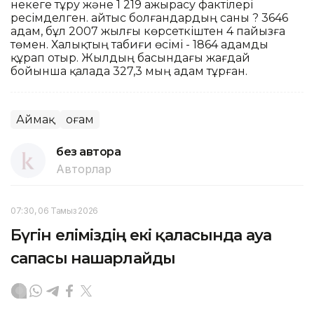
некеге тұру және 1 219 ажырасу фактілері
ресімделген. Қайтыс болғандардың саны ? 3646
адам, бұл 2007 жылғы көрсеткіштен 4 пайызға
төмен. Халықтың табиғи өсімі - 1864 адамды
құрап отыр. Жылдың басындағы жағдай
бойынша қалада 327,3 мың адам тұрған.
Аймақ
Қоғам
без автора
Авторлар
07:30, 06 Тамыз 2026
Бүгін еліміздің екі қаласында ауа
сапасы нашарлайды