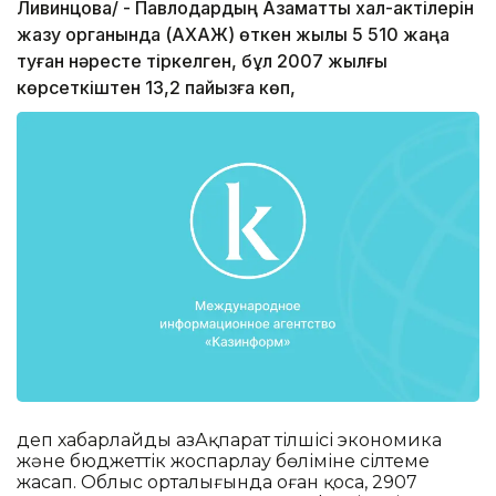
Ливинцова/ - Павлодардың Азаматтық хал-актілерін
жазу органында (АХАЖ) өткен жылы 5 510 жаңа
туған нәресте тіркелген, бұл 2007 жылғы
көрсеткіштен 13,2 пайызға көп,
деп хабарлайды ҚазАқпарат тілшісі экономика
және бюджеттік жоспарлау бөліміне сілтеме
жасап. Облыс орталығында оған қоса, 2907