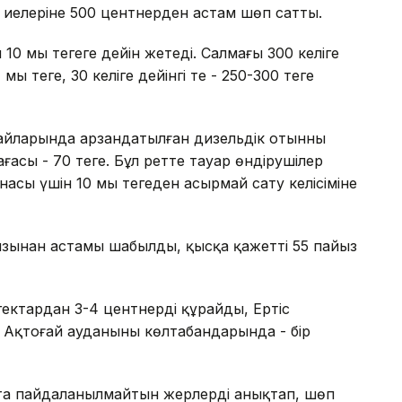
иелеріне 500 центнерден астам шөп сатты.
0 мың теңгеге дейін жетеді. Салмағы 300 келіге
ң теңге, 30 келіге дейінгі тең - 250-300 теңге
йларында арзандатылған дизельдік отынның
ағасы - 70 теңге. Бұл ретте тауар өндірушілер
асы үшін 10 мың теңгеден асырмай сату келісіміне
айызынан астамы шабылды, қысқа қажетті 55 пайыз
гектардан 3-4 центнерді құрайды, Ертіс
е Ақтоғай ауданының көлтабандарында - бір
апта пайдаланылмайтын жерлерді анықтап, шөп