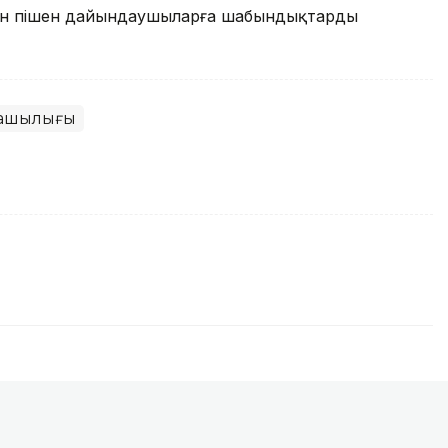
ген пішен дайындаушыларға шабындықтарды
уашылығы