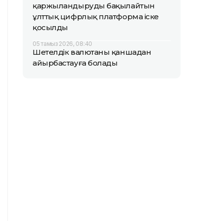
қаржыландыруды бақылайтын
ұлттық цифрлық платформа іске
қосылды
05 тамыз 2026, 08:40
Шетелдік валютаны қаншадан
айырбастауға болады