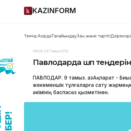
KAZINFORM
Ақорда
Тағайындау
Заң және тәртіп
Дерекқор
Тренд:
08:09, 09 Тамыз 2012
Павлодарда шөп теңдері
ПАВЛОДАР. 9 тамыз. ҚазАқпарат - Би
жекеменшік тұлғаларға сату жәрмеңк
әкімінің баспасөз қызметінен.