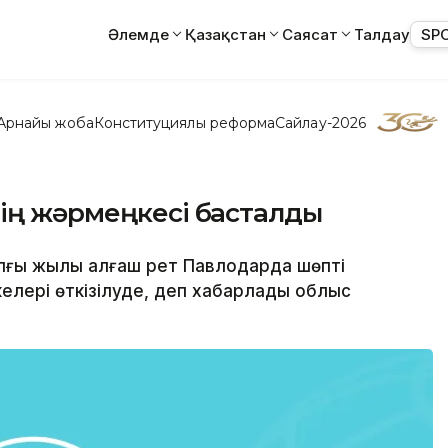
Әлемде
Қазақстан
Саясат
Талдау
SP
Арнайы жоба
Конституциялық реформа
Сайлау-2026
нің жәрмеңкесі басталды
ылғы жылы алғаш рет Павлодарда шөпті
елері өткізілуде, деп хабарлады облыс