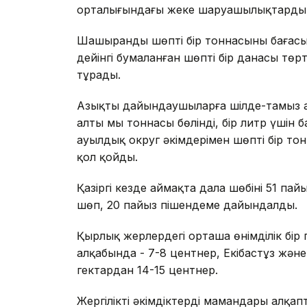
орталығындағы жеке шаруашылықтардың 
Шашыранды шөптің бір тоннасының бағасы 1
дейінгі бумаланған шөптің бір данасы төрт мы
тұрады.
Азықты дайындаушыларға шілде-тамыз а
алты мың тоннасы бөлінді, бір литр үшін б
ауылдық округ әкімдерімен шөпті бір тонн
қол қойды.
Қазіргі кезде аймақта дала шөбінің 51 п
шөп, 20 пайыз пішендеме дайындалды.
Қырлық жерлердегі орташа өнімділік бір 
алқабында - 7-8 центнер, Екібастұз жән
гектардан 14-15 центнер.
Жергілікті әкімдіктердің мамандары алқ