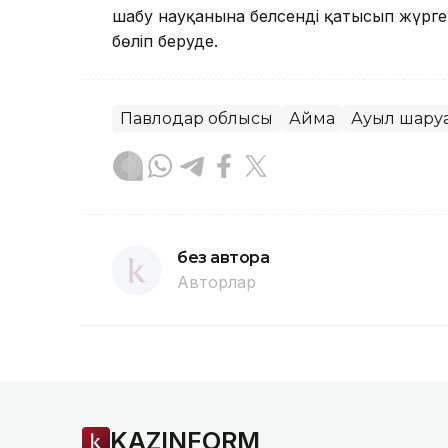
шабу науқанына белсенді қатысып жүр
бөліп беруде.
Павлодар облысы
Аймақ
Ауыл шар
без автора
Авторлар
KAZINFORM