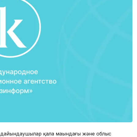
п дайындаушылар қала маңындағы және облыс