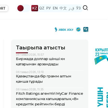
KZ
QZ
РУ
EN
中文
ق ز
ЎЗ
ORT
Тақырыпқа қатысты
06 тамыз 2026, 15:57
Биржада доллар үшінші күн
қатарынан арзандады
06 тамыз 2026, 13:10
Қазақстанда бір грамм алтын
қанша тұрады
06 тамыз 2026, 11:35
Fitch Ratings агенттігі MyCar Finance
компаниясына халықаралық «B»
кредиттік рейтингін берді