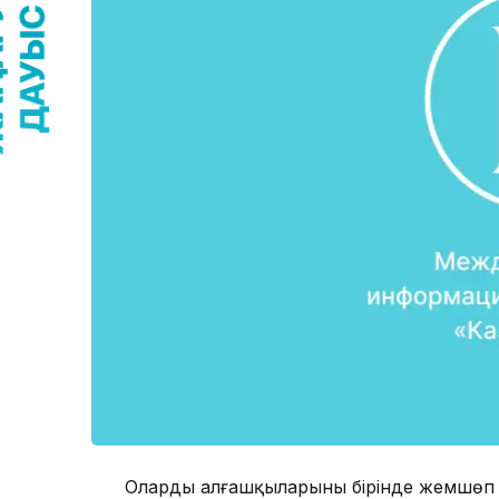
Олардың алғашқыларының бірінде жемшө