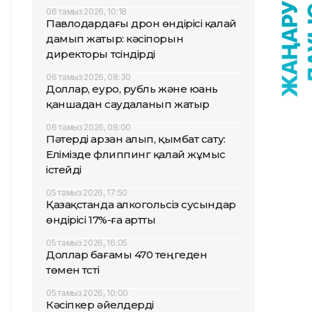
06 тамыз 2026, 10:18
Павлодардағы дрон өндірісі қалай
дамып жатыр: кәсіпорын
директоры түсіндірді
06 тамыз 2026, 08:30
Доллар, еуро, рубль және юань
қаншадан саудаланып жатыр
06 тамыз 2026, 08:00
Пәтерді арзан алып, қымбат сату:
Елімізде флиппинг қалай жұмыс
істейді
05 тамыз 2026, 17:50
Қазақстанда алкогольсіз сусындар
өндірісі 17%-ға артты
05 тамыз 2026, 16:05
Доллар бағамы 470 теңгеден
төмен түсті
05 тамыз 2026, 10:00
Кәсіпкер әйелдерді