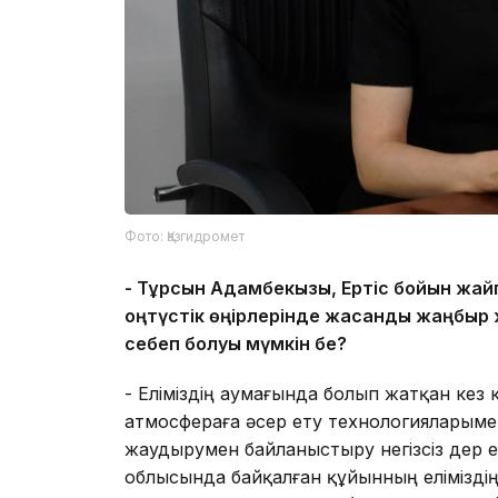
Фото: Қазгидромет
-
Тұрсын Адамбекқызы, Ертіс бойын жайп
о
ңтүстік өңірлерінде жасанды жаңбыр
себеп болуы мүмкін бе?
- Еліміздің аумағында болып жатқан ке
атмосфераға әсер ету технологияларыме
жаудырумен байланыстыру негізсіз дер ед
облысында байқалған құйынның еліміздің