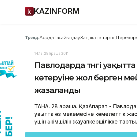
KAZINFORM
Ақорда
Тағайындау
Заң және тәртіп
Дерекқор
Тренд:
14:12, 28 Қараша 2011
Павлодарда түнгі уақытта
көтеруіне жол берген м
жазаланды
ТАНА. 28 қараша. ҚазАқпарат - Павло
уақытта өз мекемесіне кәмелеттік жас
үшін әкімшілік жауапкершілікке тарты