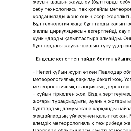
жауын-шашын жаудыру (бұлттарды себу)
себу технологиясы тек қолайлы метеоро
қолданылады және оның әсері жергілікті 
Бұл технология жаңа бұлттарды қалыпт
жалпы циркуляциясын өзгертпейді, қауі
құйындарды қалыптастыра алмайды. Оны
бұлттардағы жауын-шашын түсу үдерісін 
- Ендеше кенеттен пайда болған құйынға
- Негізгі құйын жүріп өткен Павлодар о
метеорологиялық бақылау бекеті жоқ. Ус
метеорологиялық станцияның деректері
– құйын тіркелген жоқ. Біздің зерттеуі
жоғары тұрақсыздығы, ауаның жоғары ы
бұлттардың дамуы және қарқынды найзағ
жағдайлардың үйлесуінен қалыптасқан.
әлемдік метеорологиялық тәжірибеде жақ
Павлодар облысындағы қауіпті атмосфе