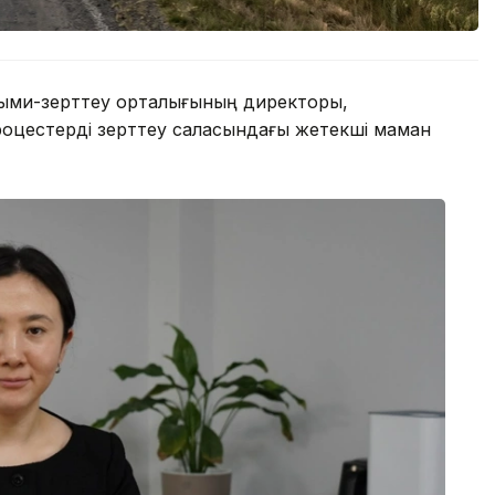
ыми-зерттеу орталығының директоры,
роцестерді зерттеу саласындағы жетекші маман