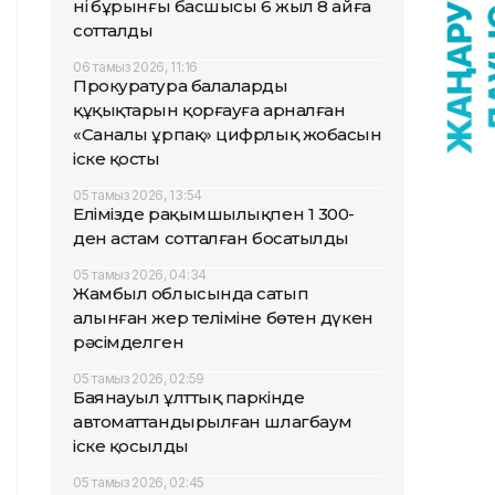
нің бұрынғы басшысы 6 жыл 8 айға
сотталды
06 тамыз 2026, 11:16
Прокуратура балалардың
құқықтарын қорғауға арналған
«Саналы ұрпақ» цифрлық жобасын
іске қосты
05 тамыз 2026, 13:54
Елімізде рақымшылықпен 1 300-
ден астам сотталған босатылды
05 тамыз 2026, 04:34
Жамбыл облысында сатып
алынған жер теліміне бөтен дүкен
рәсімделген
05 тамыз 2026, 02:59
Баянауыл ұлттық паркінде
автоматтандырылған шлагбаум
іске қосылды
05 тамыз 2026, 02:45