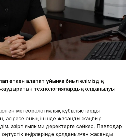
ап өткен алапат құйынға биыл еліміздің
 жаудыратын технологиялардың қолданылуы
з келген метеорологиялық құбылыстарды
н, әсіресе оның ішінде жасанды жаңбыр
ім. Қазіргі ғылыми деректерге сәйкес, Павлодар
 оңтүстік өңірлерінде қолданылған жасанды