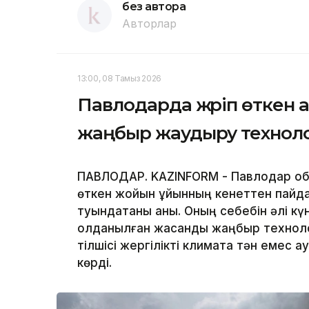
без автора
Авторлар
13:00, 08 Тамыз 2026
Павлодарда жүріп өткен 
жаңбыр жаудыру техноло
ПАВЛОДАР. KAZINFORM - Павлодар обл
өткен жойқын құйынның кенеттен пай
туындатқаны анық. Оның себебін әлі кү
қолданылған жасанды жаңбыр технол
тілшісі жергілікті климатқа тән емес
көрді.