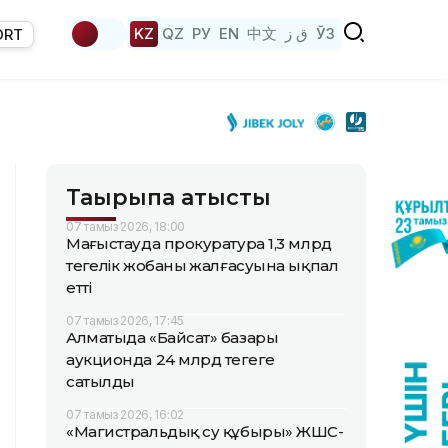
KZ
QZ
РУ
EN
中文
ق ز
ЎЗ
ORT
Тақырыпқа қатысты
07 тамыз 2026, 18:00
Маңғыстауда прокуратура 1,3 млрд
теңгелік жобаның жалғасуына ықпал
етті
07 тамыз 2026, 17:45
Алматыда «Байсат» базары
аукционда 24 млрд теңгеге
сатылды
07 тамыз 2026, 16:02
«Магистральдық су құбыры» ЖШС-