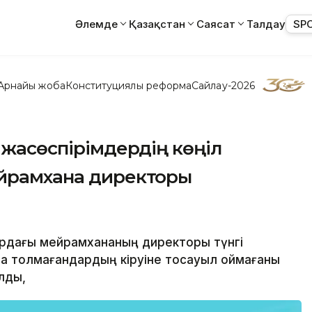
Әлемде
Қазақстан
Саясат
Талдау
SP
Арнайы жоба
Конституциялық реформа
Сайлау-2026
 жасөспірімдердің көңіл
ейрамхана директоры
дардағы мейрамхананың директоры түнгi
қа толмағандардың кіруіне тосқауыл қоймағаны
лды,