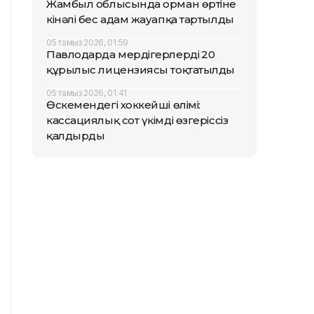
Жамбыл облысында орман өртіне
кінәлі бес адам жауапқа тартылды
05 тамыз 2026, 01:59
Павлодарда мердігерлердің 20
құрылыс лицензиясы тоқтатылды
05 тамыз 2026, 01:41
Өскемендегі хоккейші өлімі:
кассациялық сот үкімді өзгеріссіз
қалдырды