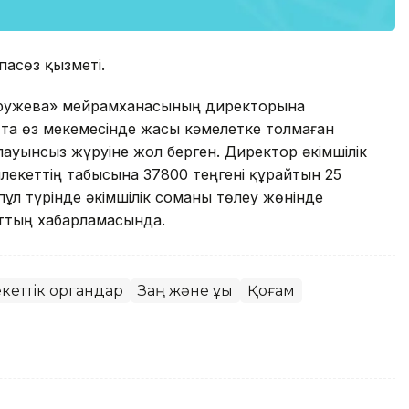
пасөз қызметі.
Кружева» мейрамханасының директорына
ытта өз мекемесiнде жасы кәмелетке толмаған
лауынсыз жүруіне жол берген. Директор әкiмшiлiк
лекеттiң табысына 37800 теңгенi құрайтын 25
пұл түрiнде әкiмшiлiк соманы төлеу жөнінде
ттың хабарламасында.
екеттік органдар
Заң және құқық
Қоғам