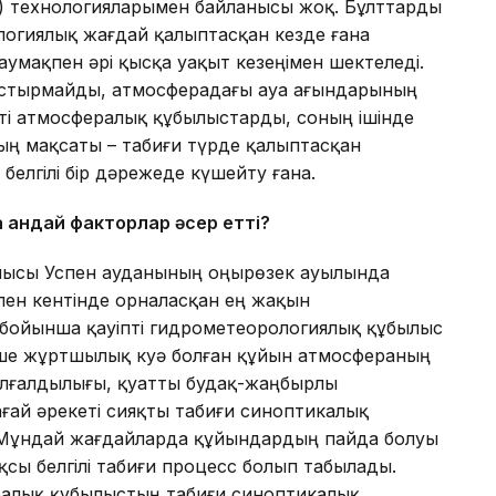
 технологияларымен байланысы жоқ. Бұлттарды
логиялық жағдай қалыптасқан кезде ғана
аумақпен әрі қысқа уақыт кезеңімен шектеледі.
астырмайды, атмосферадағы ауа ағындарының
пті атмосфералық құбылыстарды, соның ішінде
ң мақсаты – табиғи түрде қалыптасқан
белгілі бір дәрежеде күшейту ғана.
 қандай факторлар әсер етті?
блысы Успен ауданының Қоңырөзек ауылында
пен кентінде орналасқан ең жақын
 бойынша қауіпті гидрометеорологиялық құбылыс
мізше жұртшылық куә болған құйын атмосфераның
лғалдылығы, қуатты будақ-жаңбырлы
ай әрекеті сияқты табиғи синоптикалық
 Мұндай жағдайларда құйындардың пайда болуы
сы белгілі табиғи процесс болып табылады.
ралық құбылыстың табиғи синоптикалық