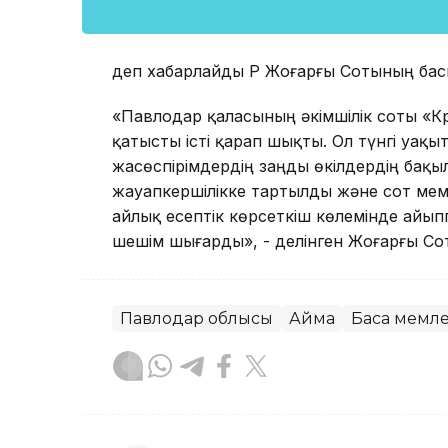
деп хабарлайды ҚР Жоғарғы Сотының бас
«Павлодар қаласының әкiмшiлiк соты «
қатысты iсті қарап шықты. Ол түнгi уақ
жасөспірімдердің заңды өкiлдердiң бақы
жауапкершiлiкке тартылды және сот мем
айлық есептік көрсеткіш көлемiнде айып
шешім шығарды», - делінген Жоғарғы Со
Павлодар облысы
Аймақ
Басқа мемл