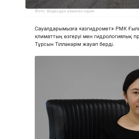
Фото: Видеодан алынған скрин
Сауалдарымызға «Қазгидромет» РМК Ғыл
климаттың өзгеруі мен гидрологиялық п
Тұрсын Тілләкәрім жауап берді.