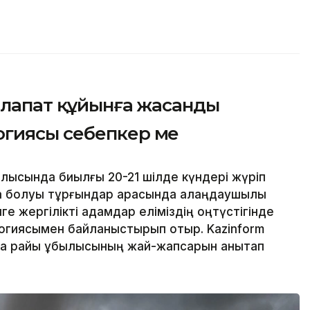
алапат құйынға жасанды
гиясы себепкер ме
ысында биылғы 20-21 шілде күндері жүріп
да болуы тұрғындар арасында алаңдаушылық
нге жергілікті адамдар еліміздің оңтүстігінде
огиясымен байланыстырып отыр. Kazinform
 ауа райы құбылысының жай-жапсарын анықтап