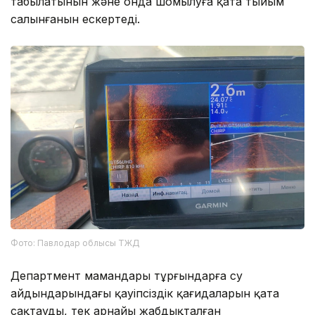
табылатынын және онда шомылуға қатаң тыйым
салынғанын ескертеді.
Фото: Павлодар облысы ТЖД
Департмент мамандары тұрғындарға су
айдындарындағы қауіпсіздік қағидаларын қатаң
сақтауды, тек арнайы жабдықталған