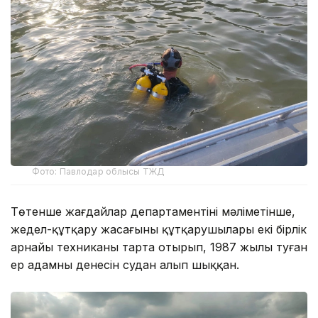
Фото: Павлодар облысы ТЖД
Төтенше жағдайлар департаментінің мәліметінше,
жедел-құтқару жасағының құтқарушылары екі бірлік
арнайы техниканы тарта отырып, 1987 жылы туған
ер адамның денесін судан алып шыққан.