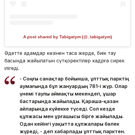
A post shared by Tabigatym (@_tabigatym)
Әдетте адамдар көзінен таса жерде, биік тау
басында жайылатын сүтқоректілер кадрға сирек
ілігеді.
- Соңғы санақтар бойынша, ұлттық парктің
аумағында бұл жануардың 781-і жүр. Олар
үнемі таулы аймақты мекендеп, ұшар
бастарында жайылады. Қараша-қазан
айларында күйекке түседі. Сол кезде
құлжасы мен ұрғашысы бірге жайылады.
Одан кейінгі уақытта құлжалары бөлек
жүреді, - деп хабарлады ұлттық парктен.