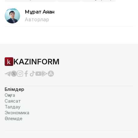
Мұрат Аяған
Авторлар
KAZINFORM
Бөлімдер
Оқиға
Саясат
Талдау
Экономика
Әлемде