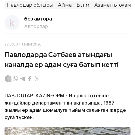
Павлодар облысы
Аймақ
Білім
Азаматтық қоғам
без автора
Авторлар
22:00, 07 Тамыз 2026
Павлодарда Сәтбаев атындағы
каналда ер адам суға батып кетті
ПАВЛОДАР. KAZINFORM - Өңірлік төтенше
жағдайлар департаментінің ақпарынша, 1987
жылғы ер адам шомылуға тыйым салынған жерде
суға түскен.