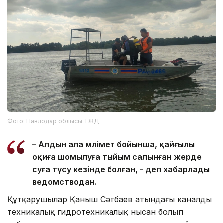
Фото: Павлодар облысы ТЖД
– Алдын ала мәлімет бойынша, қайғылы
оқиға шомылуға тыйым салынған жерде
суға түсу кезінде болған, - деп хабарлады
ведомстводан.
Құтқарушылар Қаныш Сәтбаев атындағы каналдың
техникалық гидротехникалық нысан болып