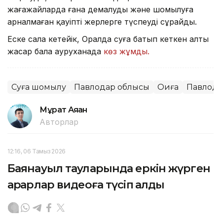
жағажайларда ғана демалуды және шомылуға
арналмаған қауіпті жерлерге түспеуді сұрайды.
Еске сала кетейік, Оралда суға батып кеткен алты
жасар бала ауруханада
көз жұмды.
Суға шомылу
Павлодар облысы
Оқиға
Павлод
Мұрат Аяған
Авторлар
12:16, 06 Тамыз 2026
Баянауыл тауларында еркін жүрген
арқарлар видеоға түсіп қалды