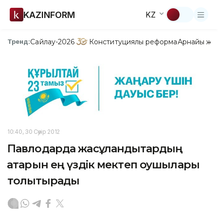
KAZINFORM
KZ
Сайлау-2026
Конституциялық реформа
Арнайы жо
Тренд:
10:40, 30 Сәуір 2012
Павлодарда жасұландықтардың
қатарын ең үздік мектеп оқушылары
толықтырады