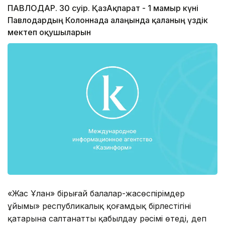
ПАВЛОДАР. 30 сәуір. ҚазАқпарат - 1 мамыр күні
Павлодардың Колоннада алаңында қаланың үздік
мектеп оқушыларын
«Жас Ұлан» бірыңғай балалар-жасөспірімдер
ұйымы» республикалық қоғамдық бірлестігінің
қатарына салтанатты қабылдау рәсімі өтеді, деп