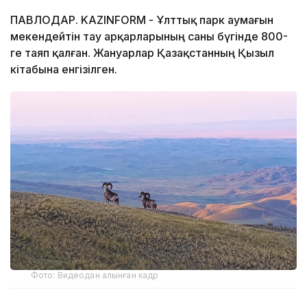
ПАВЛОДАР. KAZINFORM - Ұлттық парк аумағын
мекендейтін тау арқарларының саны бүгінде 800-
ге таяп қалған. Жануарлар Қазақстанның Қызыл
кітабына енгізілген.
Фото: Видеодан алынған кадр