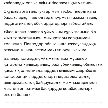
хабарлады облыс әкімінің баспасөз қызметінен.
Оқушыларға галстуктер мен төсбелгілерді қала
басшылары, Павлодардың құрметті азаматтары,
педагогикалық еңбек ардагерлері табыстайды.
«Жас Ұлан» балалар ұйымының құрылғанына бір
жыл толмағанымен, оның қатары қарқынмен
толығуда. Павлодар облысында «жасұландық»
атағына мыңнан астам мектеп оқушысы ие.
Балалар қоғамдық ұйымының жаңа мүшелері
қатарына халықаралық, республикалық, облыстық,
қалалық олимпиадалардың, ғылыми-тәжірибелік
конференциялардың, спорттық жарыстардың,
шығармашылық байқаулардың жеңімпаздары мен
мектептегі өзін-өзі басқарудың көшбасшылары
енетін болады.