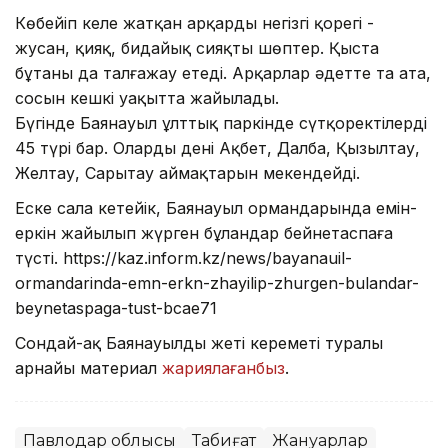
Көбейіп келе жатқан арқардың негізгі қорегі -
жусан, қияқ, бидайық сияқты шөптер. Қыста
бұтаны да талғажау етеді. Арқарлар әдетте таң ата,
сосын кешкі уақытта жайылады.
Бүгінде Баянауыл ұлттық паркінде сүтқоректілердің
45 түрі бар. Олардың дені Ақбет, Далба, Қызылтау,
Желтау, Сарытау аймақтарын мекендейді.
Еске сала кетейік, Баянауыл ормандарында емін-
еркін жайылып жүрген бұландар бейнетаспаға
түсті. https://kaz.inform.kz/news/bayanauil-
ormandarinda-emn-erkn-zhayilip-zhurgen-bulandar-
beynetaspaga-tust-bcae71
Сондай-ақ Баянауылдың жеті кереметі туралы
арнайы материал
жариялағанбыз
.
Павлодар облысы
Табиғат
Жануарлар