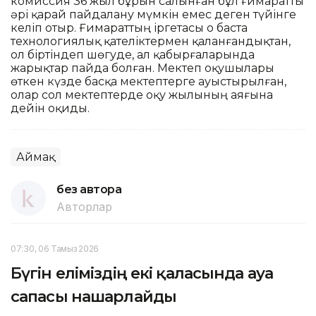
комиссия 36 жыл бұрын салынған бұл ғимаратты
әрі қарай пайдалану мүмкін емес деген түйінге
келіп отыр. Ғимараттың іргетасы о баста
технологиялық қателіктермен қаланғандықтан,
ол біртіндеп шөгуде, ал қабырғаларында
жарықтар пайда болған. Мектеп оқушылары
өткен күзде басқа мектептерге ауыстырылған,
олар сол мектептерде оқу жылының аяғына
дейін оқиды.
Аймақ
без автора
Авторлар
07:30, 06 Тамыз 2026
Бүгін еліміздің екі қаласында ауа
сапасы нашарлайды