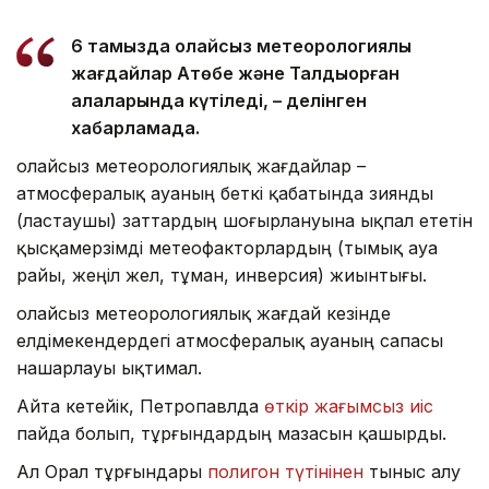
6 тамызда қолайсыз метеорологиялық
жағдайлар Ақтөбе және Талдықорған
қалаларында күтіледі, – делінген
хабарламада.
Қолайсыз метеорологиялық жағдайлар –
атмосфералық ауаның беткі қабатында зиянды
(ластаушы) заттардың шоғырлануына ықпал ететін
қысқамерзімді метеофакторлардың (тымық ауа
райы, жеңіл жел, тұман, инверсия) жиынтығы.
Қолайсыз метеорологиялық жағдай кезінде
елдімекендердегі атмосфералық ауаның сапасы
нашарлауы ықтимал.
Айта кетейік, Петропавлда
өткір жағымсыз иіс
пайда болып, тұрғындардың мазасын қашырды.
Ал Орал тұрғындары
полигон түтінінен
тыныс алу