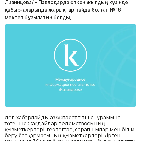
Ливинцова/ - Павлодарда өткен жылдың күзінде
қабырғаларында жарықтар пайда болған №16
мектеп бұзылатын болды,
деп хабарлайды ҚазАқпарат тілшісі. Құрамына
төтенше жағдайлар ведомствосының
қызметкерлері, геологтар, сарапшылар мен білім
беру басқармасының қызметкерлері кірген