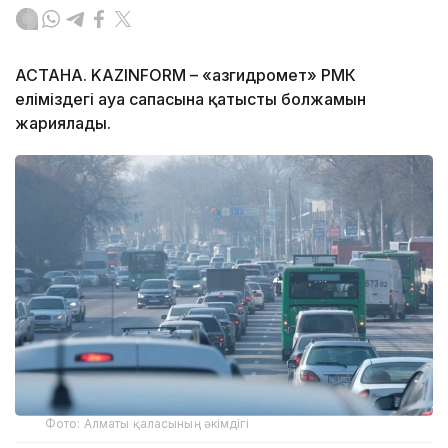
АСТАНА. KAZINFORM – «Қазгидромет» РМК
еліміздегі ауа сапасына қатысты болжамын
жариялады.
Фото: Алматы қаласының әкімдігі