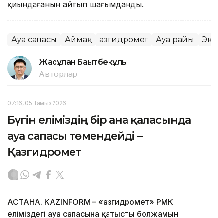
қиындағанын айтып шағымданды.
Ауа сапасы
Аймақ
Қазгидромет
Ауа райы
Эко
Жасұлан Бақытбекұлы
Авторлар
07:16, 05 Тамыз 2026
Бүгін еліміздің бір ғана қаласында
ауа сапасы төмендейді –
Қазгидромет
АСТАНА. KAZINFORM – «Қазгидромет» РМК
еліміздегі ауа сапасына қатысты болжамын