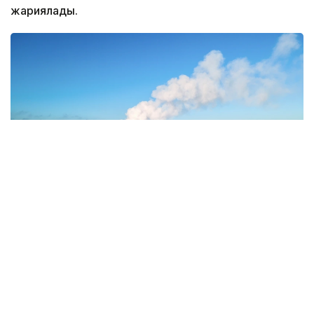
жариялады.
Фото: Magnific.com
5 тамызда қолайсыз метеорологиялық
жағдайлар Ақтөбе қалаласында күтіледі, –
делінген хабарламада.
Қолайсыз метеорологиялық жағдайлар –