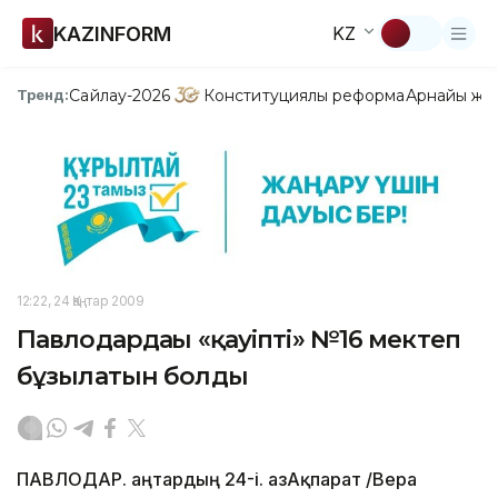
KAZINFORM
KZ
Сайлау-2026
Конституциялық реформа
Арнайы жо
Тренд:
12:22, 24 Қаңтар 2009
Павлодардағы «қауіпті» №16 мектеп
бұзылатын болды
ПАВЛОДАР. Қаңтардың 24-і. ҚазАқпарат /Вера