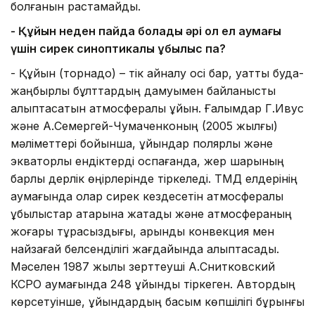
болғанын растамайды.
-
Қ
ұйын неден пайда болады әрі ол ел аумағы
үшін сирек
синоптикалық құбылыс па?
- Құйын (торнадо) – тік айналу осі бар, қуатты будақ-
жаңбырлы бұлттардың дамуымен байланысты
қалыптасатын атмосфералық құйын. Ғалымдар Г.Ивус
және А.Семергей-Чумаченконың (2005 жылғы)
мәліметтері бойынша, құйындар полярлық және
экваторлық ендіктерді қоспағанда, жер шарының
барлық дерлік өңірлерінде тіркеледі. ТМД елдерінің
аумағында олар сирек кездесетін атмосфералық
құбылыстар қатарына жатады және атмосфераның
жоғары тұрақсыздығы, қарқынды конвекция мен
найзағай белсенділігі жағдайында қалыптасады.
Мәселен 1987 жылы зерттеуші А.Снитковский
КСРО аумағында 248 құйынды тіркеген. Автордың
көрсетуінше, құйындардың басым көпшілігі бұрынғы