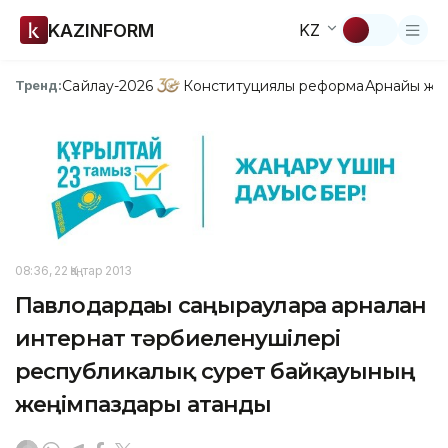
KAZINFORM
KZ
Сайлау-2026
Конституциялық реформа
Арнайы жо
Тренд:
08:36, 22 Қаңтар 2013
Павлодардағы саңырауларға арналған
интернат тәрбиеленушілері
республикалық сурет байқауының
жеңімпаздары атанды