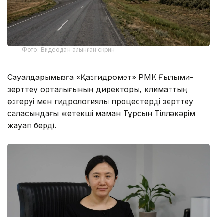
Фото: Видеодан алынған скрин
Сауалдарымызға «Қазгидромет» РМК Ғылыми-
зерттеу орталығының директоры, климаттың
өзгеруі мен гидрологиялық процестерді зерттеу
саласындағы жетекші маман Тұрсын Тілләкәрім
жауап берді.