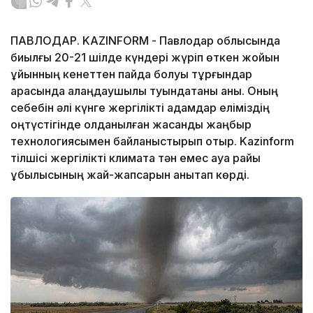
ПАВЛОДАР. KAZINFORM - Павлодар облысында
биылғы 20-21 шілде күндері жүріп өткен жойқын
құйынның кенеттен пайда болуы тұрғындар
арасында алаңдаушылық туындатқаны анық. Оның
себебін әлі күнге жергілікті адамдар еліміздің
оңтүстігінде қолданылған жасанды жаңбыр
технологиясымен байланыстырып отыр. Kazinform
тілшісі жергілікті климатқа тән емес ауа райы
құбылысының жай-жапсарын анықтап көрді.