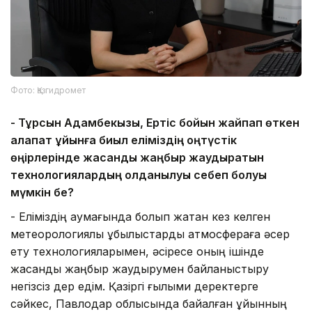
Фото: Қазгидромет
-
Тұрсын Адамбекқызы, Ертіс бойын жайпап өткен
алапат құйынға биыл еліміздің
о
ңтүстік
өңірлерінде жасанды жаңбыр жаудыратын
технологиялардың қолданылуы себеп болуы
мүмкін бе?
- Еліміздің аумағында болып жатқан кез келген
метеорологиялық құбылыстарды атмосфераға әсер
ету технологияларымен, әсіресе оның ішінде
жасанды жаңбыр жаудырумен байланыстыру
негізсіз дер едім. Қазіргі ғылыми деректерге
сәйкес, Павлодар облысында байқалған құйынның