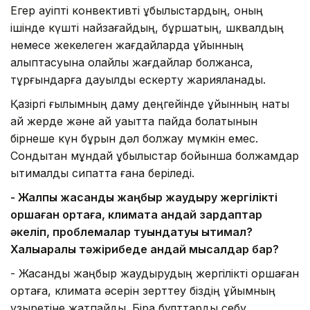
Егер қауіпті конвективті құбылыстардың, оның
ішінде күшті найзағайдың, бұршақтың, шквалдың
немесе жекелеген жағдайларда құйынның
қалыптасуына қолайлы жағдайлар болжанса,
тұрғындарға дауылды ескерту жарияланады.
Қазіргі ғылымның даму деңгейінде құйынның нақты
қай жерде және қай уақытта пайда болатынын
бірнеше күн бұрын дәл болжау мүмкін емес.
Сондықтан мұндай құбылыстар бойынша болжамдар
ықтималдық сипатта ғана беріледі.
- Жалпы жасанды жаңбыр жаудыру жергілікті
қоршаған ортаға, климатқа қандай зардаптар
әкеліп, проблемалар туындатуы ықтимал?
Халықаралық тәжірибеде қандай мысалдар бар?
- Жасанды жаңбыр жаудырудың жергілікті қоршаған
ортаға, климатқа әсерін зерттеу біздің ұйымның
құзыретіне жатпайды. Бірақ бұлттарды себу