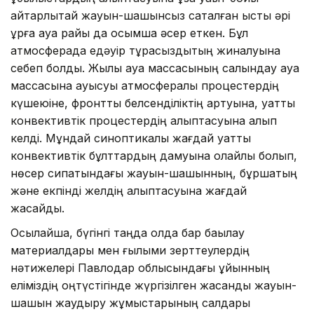
айтарлықтай жауын-шашынсыз сақталған ыстық әрі
құрғақ ауа райы да қосымша әсер еткен. Бұл
атмосферада едәуір тұрақсыздықтың жиналуына
себеп болды. Жылы ауа массасының салқындау ауа
массасына ауысуы атмосфералық процестердің
күшеюіне, фронттық белсенділіктің артуына, қуатты
конвективтік процестердің қалыптасуына алып
келді. Мұндай синоптикалық жағдай қуатты
конвективтік бұлттардың дамуына қолайлы болып,
нөсер сипатындағы жауын-шашынның, бұршақтың
және екпінді желдің қалыптасуына жағдай
жасайды.
Осылайша, бүгінгі таңда қолда бар бақылау
материалдары мен ғылыми зерттеулердің
нәтижелері Павлодар облысындағы құйынның
еліміздің оңтүстігінде жүргізілген жасанды жауын-
шашын жаудыру жұмыстарының салдары