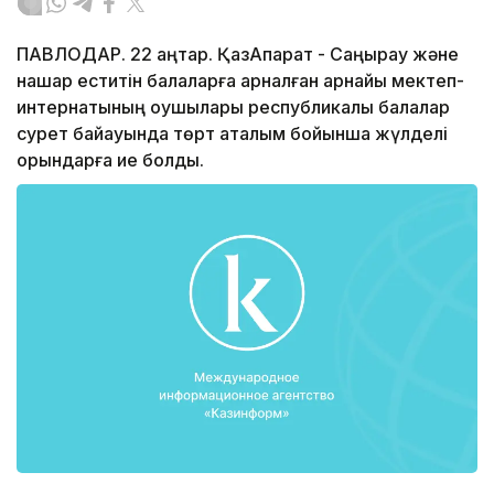
ПАВЛОДАР. 22 қаңтар. ҚазАқпарат - Саңырау және
нашар еститін балаларға арналған арнайы мектеп-
интернатының оқушылары республикалық балалар
сурет байқауында төрт аталым бойынша жүлделі
орындарға ие болды.