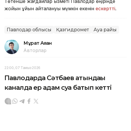
Төтенше жағдайлар қызметі Павлодар өңірінде
жойқын құйын қайталануы мүмкін екенін
ескертті
.
Павлодар облысы
Қазгидромет
Ауа райы
Мұрат Аяған
Авторлар
22:00, 07 Тамыз 2026
Павлодарда Сәтбаев атындағы
каналда ер адам суға батып кетті
ПАВЛОДАР. KAZINFORM - Өңірлік төтенше
жағдайлар департаментінің ақпарынша, 1987 жылғы