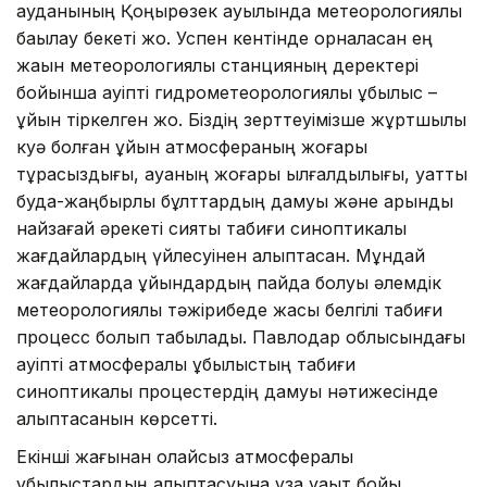
ауданының Қоңырөзек ауылында метеорологиялық
бақылау бекеті жоқ. Успен кентінде орналасқан ең
жақын метеорологиялық станцияның деректері
бойынша қауіпті гидрометеорологиялық құбылыс –
құйын тіркелген жоқ. Біздің зерттеуімізше жұртшылық
куә болған құйын атмосфераның жоғары
тұрақсыздығы, ауаның жоғары ылғалдылығы, қуатты
будақ-жаңбырлы бұлттардың дамуы және қарқынды
найзағай әрекеті сияқты табиғи синоптикалық
жағдайлардың үйлесуінен қалыптасқан. Мұндай
жағдайларда құйындардың пайда болуы әлемдік
метеорологиялық тәжірибеде жақсы белгілі табиғи
процесс болып табылады. Павлодар облысындағы
қауіпті атмосфералық құбылыстың табиғи
синоптикалық процестердің дамуы нәтижесінде
қалыптасқанын көрсетті.
Екінші жағынан қолайсыз атмосфералық
құбылыстардың қалыптасуына ұзақ уақыт бойы