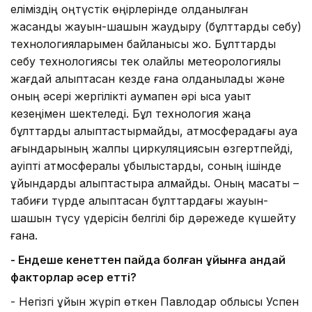
еліміздің оңтүстік өңірлерінде қолданылған
жасанды жауын-шашын жаудыру (бұлттарды себу)
технологияларымен байланысы жоқ. Бұлттарды
себу технологиясы тек қолайлы метеорологиялық
жағдай қалыптасқан кезде ғана қолданылады және
оның әсері жергілікті аумақпен әрі қысқа уақыт
кезеңімен шектеледі. Бұл технология жаңа
бұлттарды қалыптастырмайды, атмосферадағы ауа
ағындарының жалпы циркуляциясын өзгертпейді,
қауіпті атмосфералық құбылыстарды, соның ішінде
құйындарды қалыптастыра алмайды. Оның мақсаты –
табиғи түрде қалыптасқан бұлттардағы жауын-
шашын түсу үдерісін белгілі бір дәрежеде күшейту
ғана.
- Ендеше кенеттен пайда болған құйынға қандай
факторлар әсер етті?
- Негізгі құйын жүріп өткен Павлодар облысы Успен