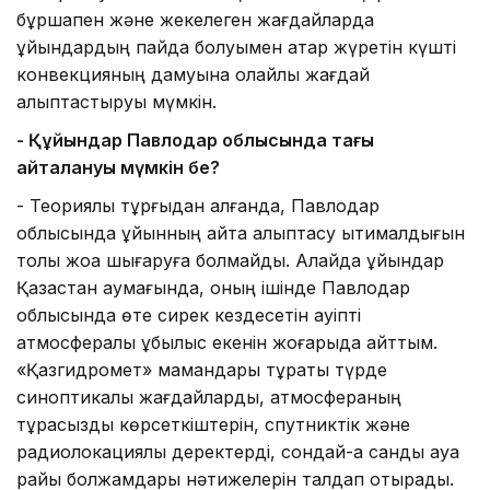
бұршақпен және жекелеген жағдайларда
құйындардың пайда болуымен қатар жүретін күшті
конвекцияның дамуына қолайлы жағдай
қалыптастыруы мүмкін.
- Құйындар Павлодар облысында тағы
қайталануы мүмкін бе?
- Теориялық тұрғыдан алғанда, Павлодар
облысында құйынның қайта қалыптасу ықтималдығын
толық жоққа шығаруға болмайды. Алайда құйындар
Қазақстан аумағында, оның ішінде Павлодар
облысында өте сирек кездесетін қауіпті
атмосфералық құбылыс екенін жоғарыда айттым.
«Қазгидромет» мамандары тұрақты түрде
синоптикалық жағдайларды, атмосфераның
тұрақсыздық көрсеткіштерін, спутниктік және
радиолокациялық деректерді, сондай-ақ сандық ауа
райы болжамдары нәтижелерін талдап отырады.