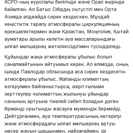
КСРО-ның еуропалық бөлігінде және Орал өңірінде
байқалған. Ал Батыс Сібірдің оңтүстігі мен Орта
Азияда әлдеқайда сирек кездескен. Мұндай
кеңістіктік таралу атмосфералық циркуляцияның
ерекшеліктерімен және Қазақстан, Моңғолия, Қытай
аумақтары арқылы келетін ауа массаларындағы
ылғал мөлшерінің жеткіліксіздігімен түсіндіріледі.
Құйындар жаңа атмосфералық құбылыс болып
саналмайтынын айтуымыз керек. Ал елімізде, оның
ішінде Павлодар облысында аса сирек кездесетін
атмосфералық құбылыс. Жаһандық климаттың
өзгеруімен байланыстырсақ, қазіргі ғылыми
зерттеулер «климаттың жылынуы құйындар
санының артуына тікелей себеп болады» деген
бірмәнді қорытынды жасауға мүмкіндік бермейді.
Дейтұрғанмен, ауа температурасының көтерілуі
және атмосферадағы ылғал мөлшерінің артуы
нөсер жауын-шашынмен, найзағаймен, ірі