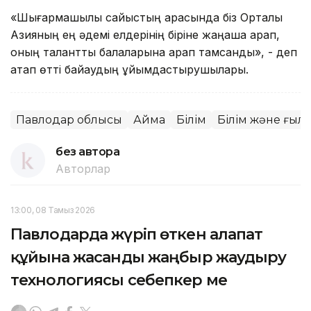
«Шығармашылық сайыстың арқасында біз Орталық
Азияның ең әдемі елдерінің біріне жаңаша қарап,
оның талантты балаларына қарап тамсандық», - деп
атап өтті байқаудың ұйымдастырушылары.
Павлодар облысы
Аймақ
Білім
Білім және ғыл
без автора
Авторлар
13:00, 08 Тамыз 2026
Павлодарда жүріп өткен алапат
құйынға жасанды жаңбыр жаудыру
технологиясы себепкер ме