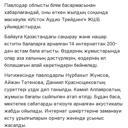
Павлодар облыстық білім басқармасынан
хабарлағандай, оны өткен жылдың соңында
мәскеулік «Исток Аудио Трейдинг» ЖШБ
ұйымдастырды.
Байқауға Қазақстандағы саңырау және нашар
еститін балаларға арналған 14 интернаттан 200-
ден астам бала қатысты. Өздерінің жұмыстарында
олар қазақ халқының дәстүрлерін, өздерінің ел
болашағын қалай көретіндерін бейнеледі.
Нәтижесінде павлодарлық Нұрбахыт Жүнісов,
Айжан Тәтенова, Даниил Краснощековтың
суреттері үздік деп танылды. Кәмил Аллаяровтың
жұмысы бағалы сыйлықпен атап өтілді. Бұдан басқа,
мектепке сабақтарды өткізуге арналған акустикалық
жабдық қойылады. Интернат шәкірттеріне заманауи
есту құрылғыларын орнату жөнінде ұсыныс
жасалды.