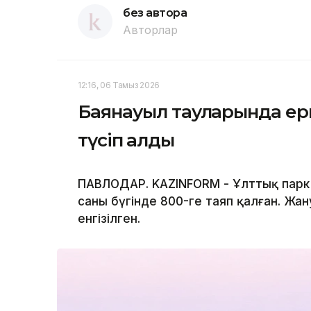
без автора
Авторлар
12:16, 06 Тамыз 2026
Баянауыл тауларында ерк
түсіп қалды
ПАВЛОДАР. KAZINFORM - Ұлттық парк
саны бүгінде 800-ге таяп қалған. Жан
енгізілген.