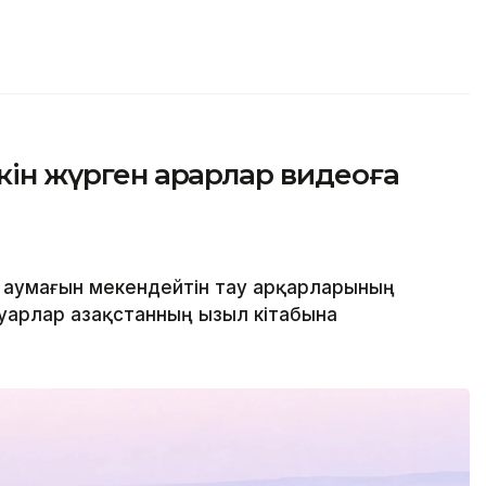
ін жүрген арқарлар видеоға
 аумағын мекендейтін тау арқарларының
уарлар Қазақстанның Қызыл кітабына