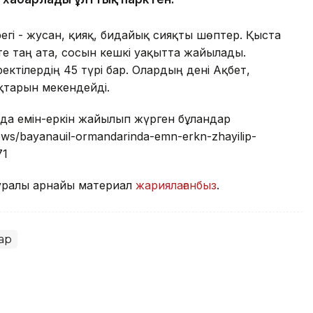
регі - жусан, қияқ, бидайық сияқты шөптер. Қыста
те таң ата, сосын кешкі уақытта жайылады.
ектілердің 45 түрі бар. Олардың дені Ақбет,
қтарын мекендейді.
нда емін-еркін жайылып жүрген бұландар
news/bayanauil-ormandarinda-emn-erkn-zhayilip-
71
туралы арнайы материал
жариялағанбыз
.
ар