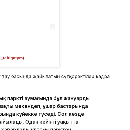
@_tabigatym)
к тау басында жайылатын сүтқоректілер кадрға
ық парктің аумағында бұл жануардың
ймақты мекендеп, ұшар бастарында
ында күйекке түседі. Сол кезде
айылады. Одан кейінгі уақытта
п хабарлады ұлттық парктен.