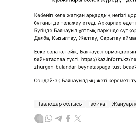
Көбейіп келе жатқан арқардың негізгі қо
бұтаны да талғажау етеді. Арқарлар әдет
Бүгінде Баянауыл ұлттық паркінде сүтқор
Далба, Қызылтау, Желтау, Сарытау айма
Еске сала кетейік, Баянауыл ормандары
бейнетаспаға түсті. https://kaz.inform.kz/
zhurgen-bulandar-beynetaspaga-tust-bcae
Сондай-ақ Баянауылдың жеті кереметі 
Павлодар облысы
Табиғат
Жануарл