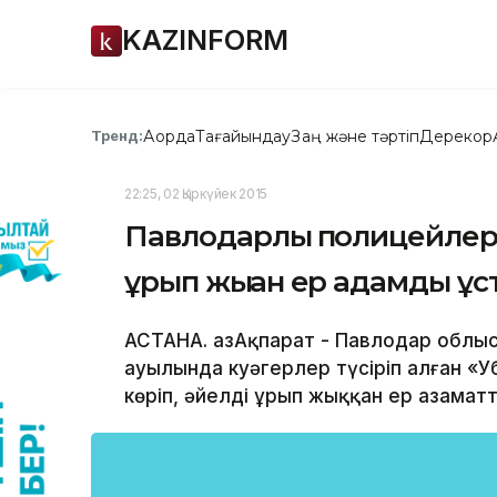
KAZINFORM
Ақорда
Тағайындау
Заң және тәртіп
Дерекқор
Тренд:
22:25, 02 Қыркүйек 2015
Павлодарлық полицейлер
ұрып жыққан ер адамды ұ
АСТАНА. ҚазАқпарат - Павлодар облыс
ауылында куәгерлер түсіріп алған «
көріп, әйелді ұрып жыққан ер азамат