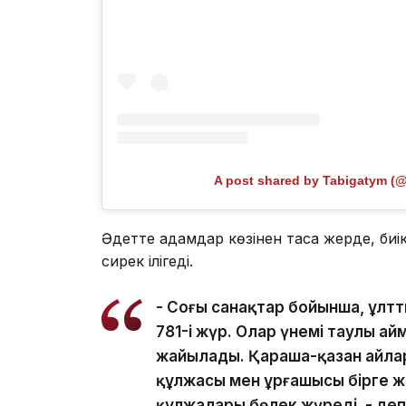
A post shared by Tabigatym (
Әдетте адамдар көзінен таса жерде, биі
сирек ілігеді.
- Соңғы санақтар бойынша, ұлтт
781-і жүр. Олар үнемі таулы а
жайылады. Қараша-қазан айлар
құлжасы мен ұрғашысы бірге ж
құлжалары бөлек жүреді, - де