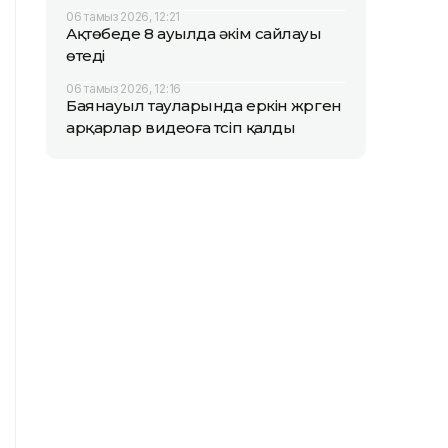
06 тамыз 2026, 12:21
Ақтөбеде 8 ауылда әкім сайлауы
өтеді
06 тамыз 2026, 12:16
Баянауыл тауларында еркін жүрген
арқарлар видеоға түсіп қалды