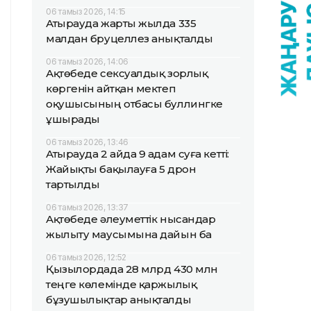
06 тамыз 2026, 14:15
Атырауда жарты жылда 335
малдан бруцеллез анықталды
06 тамыз 2026, 14:06
Ақтөбеде сексуалдық зорлық
көргенін айтқан мектеп
оқушысының отбасы буллингке
ұшырады
06 тамыз 2026, 13:46
Атырауда 2 айда 9 адам суға кетті:
Жайықты бақылауға 5 дрон
тартылды
06 тамыз 2026, 13:37
Ақтөбеде әлеуметтік нысандар
жылыту маусымына дайын ба
06 тамыз 2026, 12:52
Қызылордада 28 млрд 430 млн
теңге көлемінде қаржылық
бұзушылықтар анықталды