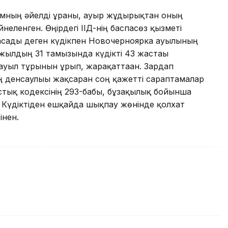
дамның әйелді ұрғаны, ауыр жұдырықтан оның
неленген. Өңірдегі ІІД-нің баспасөз қызметі
асады деген күдікпен Новочерноярка ауылының
і жылдың 31 тамызында күдікті 43 жастағы
ауыл тұрғынын ұрып, жарақаттаған. Зардап
ң денсаулығы жақсарған соң қажетті сараптамалар
тық кодексінің 293-бабы, бұзақылық бойынша
. Күдіктіден ешқайда шықпау жөнінде қолхат
інен.