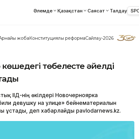
Әлемде
Қазақстан
Саясат
Талдау
SP
Арнайы жоба
Конституциялық реформа
Сайлау-2026
 көшедегі төбелесте әйелді
стады
тық ІІД-нің өкілдері Новочерноярка
Убили девушку на улице» бейнематериалын
ты ұстады, деп хабарлайды pavlodarnews.kz.