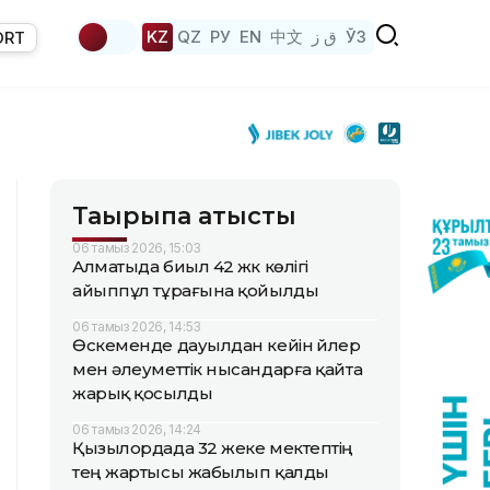
KZ
QZ
РУ
EN
中文
ق ز
ЎЗ
ORT
Тақырыпқа қатысты
06 тамыз 2026, 15:03
Алматыда биыл 42 жүк көлігі
айыппұл тұрағына қойылды
06 тамыз 2026, 14:53
Өскеменде дауылдан кейін үйлер
мен әлеуметтік нысандарға қайта
жарық қосылды
06 тамыз 2026, 14:24
Қызылордада 32 жеке мектептің
тең жартысы жабылып қалды