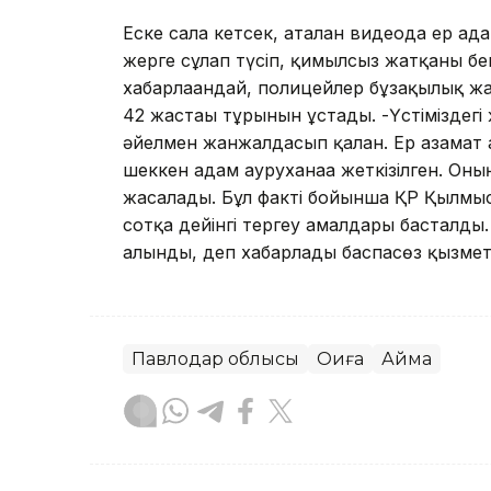
Еске сала кетсек, аталған видеода ер а
жерге сұлап түсіп, қимылсыз жатқаны бей
хабарлағандай, полицейлер бұзақылық ж
42 жастағы тұрғынын ұстады. -Үстіміздег
әйелмен жанжалдасып қалған. Ер азамат 
шеккен адам ауруханаға жеткізілген. Оны
жасалады. Бұл факті бойынша ҚР Қылмыс
сотқа дейінгі тергеу амалдары басталды
алынды, деп хабарлады баспасөз қызмет
Павлодар облысы
Оқиға
Аймақ