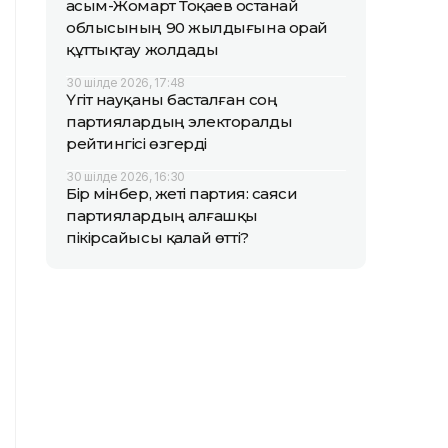
Қасым-Жомарт Тоқаев Қостанай
облысының 90 жылдығына орай
құттықтау жолдады
30 шілде 2026, 17:48
Үгіт науқаны басталған соң
партиялардың электоралды
рейтингісі өзгерді
30 шілде 2026, 16:30
Бір мінбер, жеті партия: саяси
партиялардың алғашқы
пікірсайысы қалай өтті?