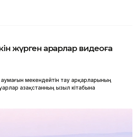
ін жүрген арқарлар видеоға
 аумағын мекендейтін тау арқарларының
уарлар Қазақстанның Қызыл кітабына