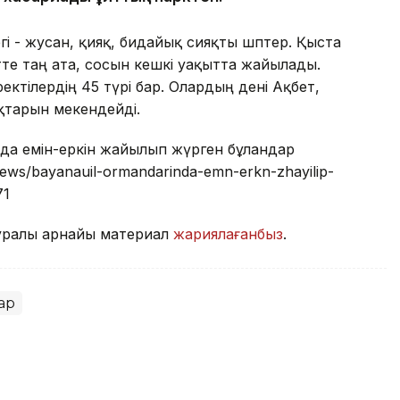
егі - жусан, қияқ, бидайық сияқты шөптер. Қыста
тте таң ата, сосын кешкі уақытта жайылады.
ектілердің 45 түрі бар. Олардың дені Ақбет,
қтарын мекендейді.
нда емін-еркін жайылып жүрген бұландар
/news/bayanauil-ormandarinda-emn-erkn-zhayilip-
71
туралы арнайы материал
жариялағанбыз
.
ар