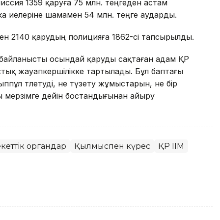
миссия 1359 қаруға 75 млн. теңгеден астам
а иелеріне шамамен 54 млн. теңге аударды.
н 2140 қарудың полицияға 1862-сі тапсырылды.
ге байланысты осындай қаруды сақтаған адам ҚР
тық жауапкершілікке тартылады. Бұл баптағы
ыппұл төлетуді, не түзету жұмыстарын, не бір
ы мерзімге дейін бостандығынан айыру
екеттік органдар
Қылмыспен күрес
ҚР ІІМ