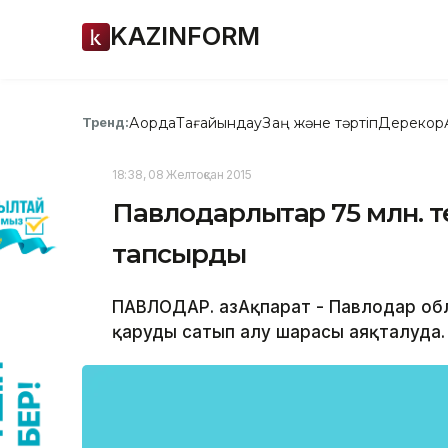
KAZINFORM
Ақорда
Тағайындау
Заң және тәртіп
Дерекқор
Тренд:
18:38, 08 Желтоқсан 2015
Павлодарлықтар 75 млн. т
тапсырды
ПАВЛОДАР. ҚазАқпарат - Павлодар о
қаруды сатып алу шарасы аяқталуда.