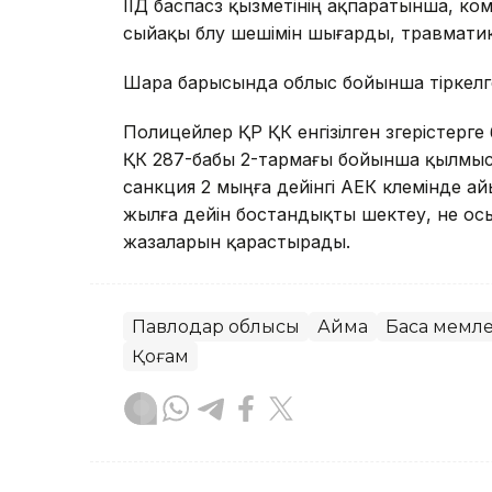
ІІД баспасөз қызметінің ақпаратынша, ко
сыйақы бөлу шешімін шығарды, травматик
Шара барысында облыс бойынша тіркелге
Полицейлер ҚР ҚК енгізілген өзгерістер
ҚК 287-бабы 2-тармағы бойынша қылмыс
санкция 2 мыңға дейінгі АЕК көлемінде ай
жылға дейін бостандықты шектеу, не ос
жазаларын қарастырады.
Павлодар облысы
Аймақ
Басқа мемл
Қоғам