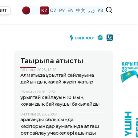
KZ
QZ
РУ
EN
中文
ق ز
ЎЗ
ORT
Тақырыпқа қатысты
06 тамыз 2026, 13:28
Алматыда Құрылтай сайлауына
дайындық қалай жүріп жатыр
05 тамыз 2026, 12:52
Құрылтай сайлауын 10 мың
қоғамдық байқаушы бақылайды
04 тамыз 2026, 20:04
Қарағанды облысында
кәсіпорындар аумағында алғаш
рет сайлау учаскелері ашылды