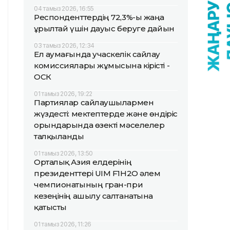
04 тамыз 2026, 16:55
Респонденттердің 72,3%-ы жаңа
Құрылтай үшін дауыс беруге дайын
03 тамыз 2026, 12:34
Ел аумағында учаскелік сайлау
комиссиялары жұмысына кірісті -
ОСК
01 тамыз 2026, 19:22
Партиялар сайлаушылармен
жүздесті: мектептерде және өндіріс
орындарында өзекті мәселелер
талқыланды
01 тамыз 2026, 13:50
Орталық Азия елдерінің
президенттері UIM F1H2O әлем
чемпионатының гран-при
кезеңінің ашылу салтанатына
қатысты
01 тамыз 2026, 11:26