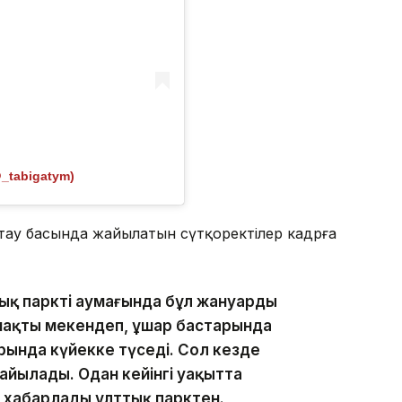
@_tabigatym)
к тау басында жайылатын сүтқоректілер кадрға
ық парктің аумағында бұл жануардың
ймақты мекендеп, ұшар бастарында
ында күйекке түседі. Сол кезде
айылады. Одан кейінгі уақытта
п хабарлады ұлттық парктен.