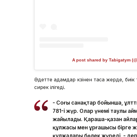
A post shared by Tabigatym (
Әдетте адамдар көзінен таса жерде, биі
сирек ілігеді.
- Соңғы санақтар бойынша, ұлтт
781-і жүр. Олар үнемі таулы а
жайылады. Қараша-қазан айлар
құлжасы мен ұрғашысы бірге ж
құлжалары бөлек жүреді, - де