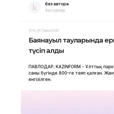
без автора
Авторлар
12:16, 06 Тамыз 2026
Баянауыл тауларында ерк
түсіп қалды
ПАВЛОДАР. KAZINFORM - Ұлттық парк
саны бүгінде 800-ге таяп қалған. Жан
енгізілген.