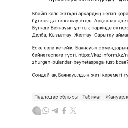
Көбейіп келе жатқан арқардың негізгі қор
бұтаны да талғажау етеді. Арқарлар әде
Бүгінде Баянауыл ұлттық паркінде сүтқор
Далба, Қызылтау, Желтау, Сарытау айма
Еске сала кетейік, Баянауыл ормандары
бейнетаспаға түсті. https://kaz.inform.kz
zhurgen-bulandar-beynetaspaga-tust-bcae
Сондай-ақ Баянауылдың жеті кереметі 
Павлодар облысы
Табиғат
Жануарл