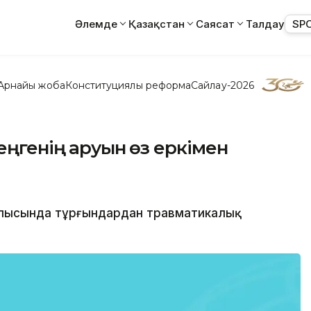
Әлемде
Қазақстан
Саясат
Талдау
SP
Арнайы жоба
Конституциялық реформа
Сайлау-2026
еңгенің қаруын өз еркімен
блысында тұрғындардан травматикалық