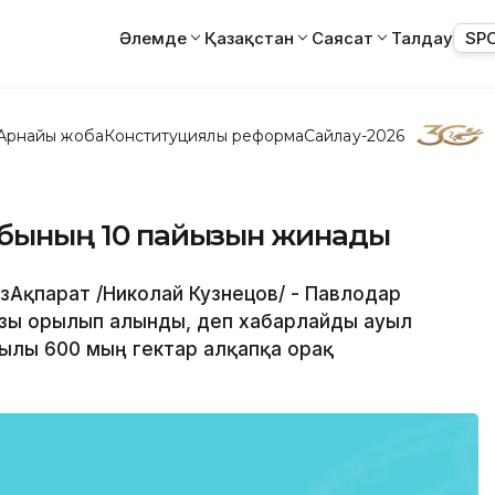
Әлемде
Қазақстан
Саясат
Талдау
SP
Арнайы жоба
Конституциялық реформа
Сайлау-2026
қабының 10 пайызын жинады
азАқпарат /Николай Кузнецов/ - Павлодар
зы орылып алынды, деп хабарлайды ауыл
лы 600 мың гектар алқапқа орақ