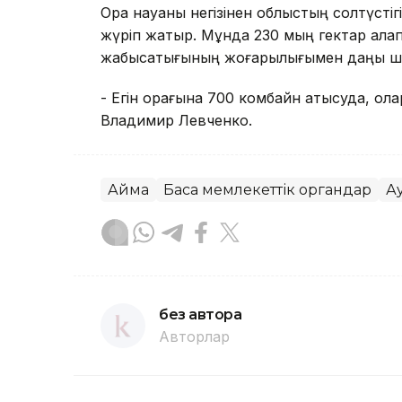
Орақ науқаны негізінен облыстың солтүстіг
жүріп жатыр. Мұнда 230 мың гектар алқапта
жабысқақтығының жоғарылығымен даңқы шы
- Егін орағына 700 комбайн қатысуда, ола
Владимир Левченко.
Аймақ
Басқа мемлекеттік органдар
А
без автора
Авторлар