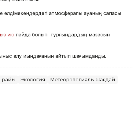
е елдімекендердегі атмосфералық ауаның сапасы
ыз иіс
пайда болып, тұрғындардың мазасын
ыныс алу қиындағанын айтып шағымданды.
а райы
Экология
Метеорологиялық жағдай