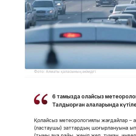
Фото: Алматы қаласының әкімдігі
6 тамызда қолайсыз метеороло
Талдықорған қалаларында күтіле
Қолайсыз метеорологиялық жағдайлар – а
(ластаушы) заттардың шоғырлануына ықпа
(тымық ауа райы, жеңіл жел, тұман, инве