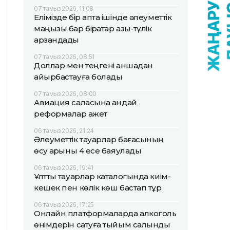
07 тамыз 2026, 11:08
Елімізде бір апта ішінде әлеуметтік
маңызы бар бірқатар азық-түлік
арзандады
07 тамыз 2026, 08:51
Доллар мен теңгені қаншадан
айырбастауға болады
07 тамыз 2026, 08:00
Авиация саласына қандай
реформалар қажет
06 тамыз 2026, 21:24
Әлеуметтік тауарлар бағасының
өсу қарқыны 4 есе баяулады
06 тамыз 2026, 19:41
Ұлттық тауарлар каталогында киім-
кешек пен көлік көш бастап тұр
06 тамыз 2026, 17:25
Онлайн платформаларда алкоголь
өнімдерін сатуға тыйым салынды