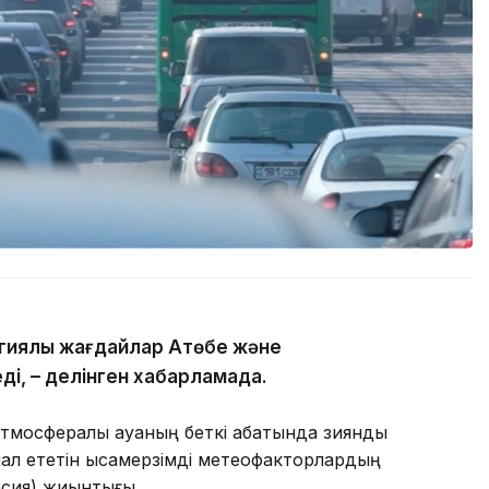
гиялық жағдайлар Ақтөбе және
ді, – делінген хабарламада.
тмосфералық ауаның беткі қабатында зиянды
л ететін қысқамерзімді метеофакторлардың
рсия) жиынтығы.