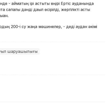
інде - аймақтың ірі астықты өңірі Ертіс ауданында
 сапалы дәнді дақыл өсірілді, жергілікті астық
ққан.
рдың 200-і су жаңа мәшинелер, - деді аудан әкімі
уыл шаруашылығы