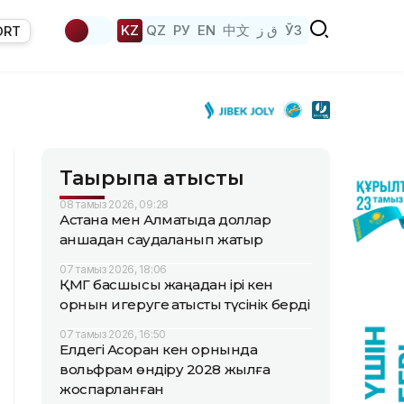
KZ
QZ
РУ
EN
中文
ق ز
ЎЗ
ORT
Тақырыпқа қатысты
08 тамыз 2026, 09:28
Астана мен Алматыда доллар
қаншадан саудаланып жатыр
07 тамыз 2026, 18:06
ҚМГ басшысы жаңадан ірі кен
орнын игеруге қатысты түсінік берді
07 тамыз 2026, 16:50
Елдегі Ақсоран кен орнында
вольфрам өндіру 2028 жылға
жоспарланған