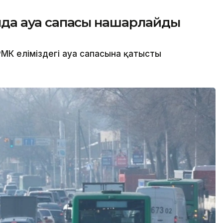
сында ауа сапасы нашарлайды
МК еліміздегі ауа сапасына қатысты