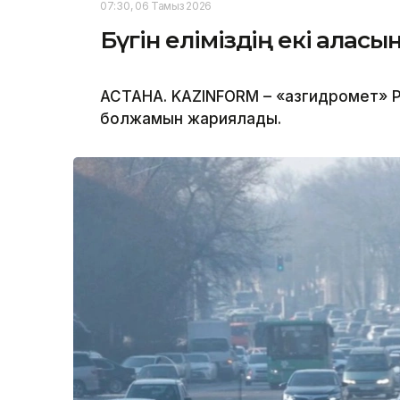
07:30, 06 Тамыз 2026
Бүгін еліміздің екі қала
АСТАНА. KAZINFORM – «Қазгидромет» Р
болжамын жариялады.