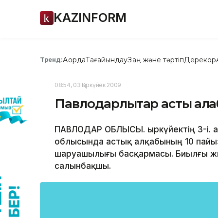
KAZINFORM
Ақорда
Тағайындау
Заң және тәртіп
Дерекқор
Тренд:
08:54, 03 Қыркүйек 2009
Павлодарлықтар астық ал
ПАВЛОДАР ОБЛЫСЫ. Қыркүйектің 3-і. Қ
облысында астық алқабының 10 пайы
шаруашылығы басқармасы. Биылғы жы
салынбақшы.