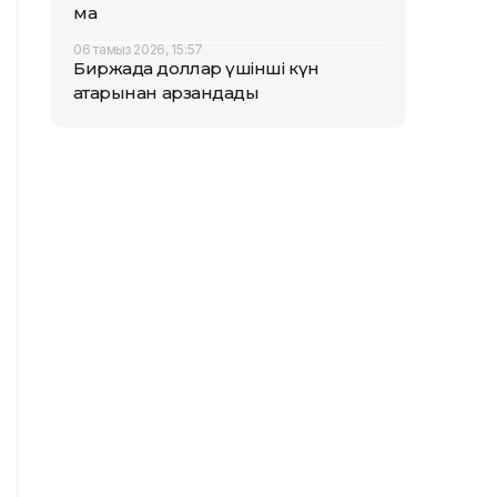
ма
06 тамыз 2026, 15:57
Биржада доллар үшінші күн
қатарынан арзандады