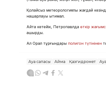
Қолайсыз метеорологиялық жағдай кезінд
нашарлауы ықтимал.
Айта кетейік, Петропавлда
өткір жағымс
қашырды.
Ал Орал тұрғындары
полигон түтінінен
т
Ауа сапасы
Аймақ
Қазгидромет
Ау
Жасұлан Бақытбекұлы
Авторлар