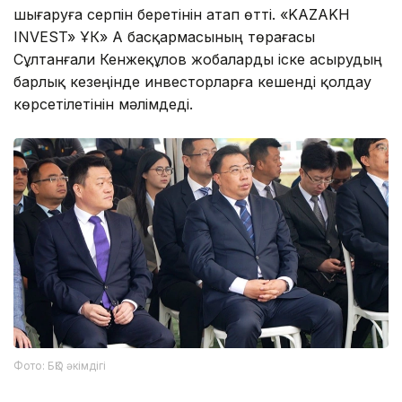
шығаруға серпін беретінін атап өтті. «KAZAKH
INVEST» ҰК» АҚ басқармасының төрағасы
Сұлтанғали Кенжеқұлов жобаларды іске асырудың
барлық кезеңінде инвесторларға кешенді қолдау
көрсетілетінін мәлімдеді.
Фото: БҚО әкімдігі