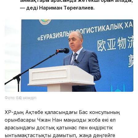
— деді Нариман Төреғалиев.
Фото: БҚО әкімдігі
ҚХР-дың Ақтөбе қаласындағы Бас консулының
орынбасары Чжан Нан маңызды жоба екі ел
арасындағы достық қатынас пен өндірістік
ынтымақтастықты дамытып, жаңа деңгейге