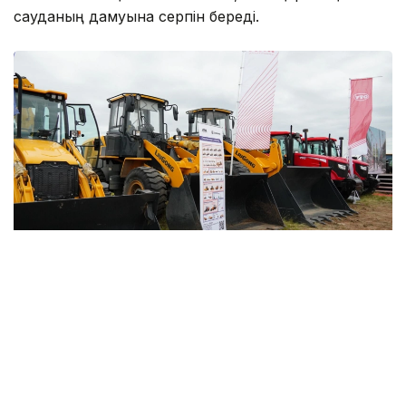
сауданың дамуына серпін береді.
Фото: БҚО әкімдігі
Жоба Қытайды, Орталық Азияны, Ресейді, Шығыс
Еуропа мен Еуропалық одақты байланыстыратын
еуразиялық өнеркәсіптік синергия дәлізі үшін негізгі
холдингтік платформаны қалыптастыруға