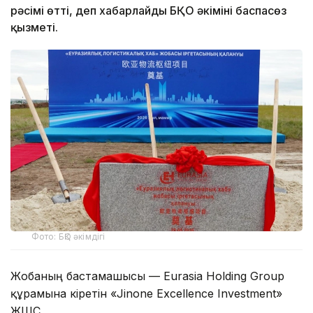
рәсімі өтті, деп хабарлайды БҚО әкімінің баспасөз
қызметі.
Фото: БҚО әкімдігі
Жобаның бастамашысы — Eurasia Holding Group
құрамына кіретін «Jinone Excellence Investment»
ЖШС.