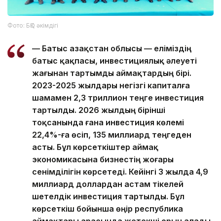
Фото: БҚО әкімдігі
— Батыс Қазақстан облысы — еліміздің
батыс қақпасы, инвестициялық әлеуеті
жағынан тартымды аймақтардың бірі.
2023-2025 жылдары негізгі капиталға
шамамен 2,3 триллион теңге инвестиция
тартылды. 2026 жылдың бірінші
тоқсанында ғана инвестиция көлемі
22,4%-ға өсіп, 135 миллиард теңгеден
асты. Бұл көрсеткіштер аймақ
экономикасына бизнестің жоғары
сенімділігін көрсетеді. Кейінгі 3 жылда 4,9
миллиард доллардан астам тікелей
шетелдік инвестиция тартылды. Бұл
көрсеткіш бойынша өңір республика
аймақтары арасында жетекші орын алады,