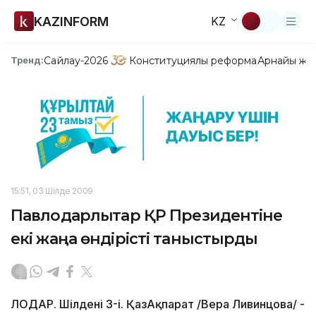
KAZINFORM
KZ
Сайлау-2026
Конституциялық реформа
Арнайы жо
Тренд:
15:51, 03 Шілде 2009
Павлодарлықтар ҚР Президентіне
екі жаңа өндірісті таныстырды
ЛОДАР. Шілденің 3-і. ҚазАқпарат /Вера Ливинцова/ -