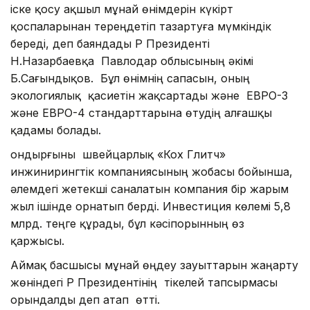
іске қосу ақшыл мұнай өнімдерін күкірт
қоспаларынан тереңдетіп тазартуға мүмкіндік
береді, деп баяндады ҚР Президенті
Н.Назарбаевқа Павлодар облысының әкімі
Б.Сағындықов. Бұл өнімнің сапасын, оның
экологиялық қасиетін жақсартады және ЕВРО-3
және ЕВРО-4 стандарттарына өтудің алғашқы
қадамы болады.
Қондырғыны швейцарлық «Кох Глитч»
инжинирингтік компаниясының жобасы бойынша,
әлемдегі жетекші саналатын компания бір жарым
жыл ішінде орнатып берді. Инвестиция көлемі 5,8
млрд. теңге құрады, бұл кәсіпорынның өз
қаржысы.
Аймақ басшысы мұнай өңдеу зауыттарын жаңарту
жөніндегі ҚР Президентінің тікелей тапсырмасы
орындалды деп атап өтті.