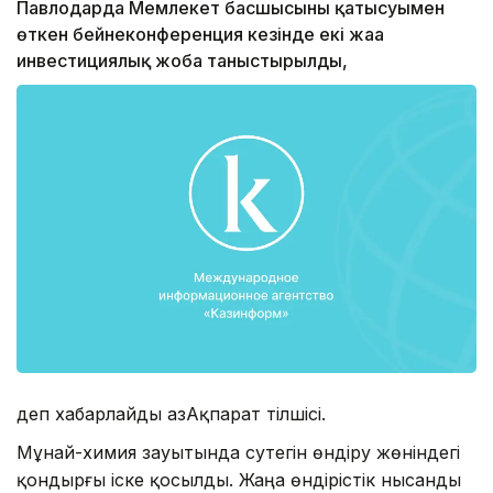
Павлодарда Мемлекет басшысының қатысуымен
өткен бейнеконференция кезінде екі жаңа
инвестициялық жоба таныстырылды,
деп хабарлайды ҚазАқпарат тілшісі.
Мұнай-химия зауытында сутегін өндіру жөніндегі
қондырғы іске қосылды. Жаңа өндірістік нысанды