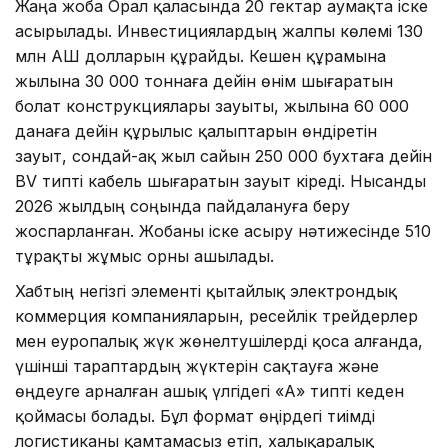
Жаңа жоба Орал қаласында 20 гектар аумақта іске
асырылады. Инвестициялардың жалпы көлемі 130
млн АҚШ долларын құрайды. Кешен құрамына
жылына 30 000 тоннаға дейін өнім шығаратын
болат конструкциялары зауыты, жылына 60 000
данаға дейін құрылыс қалыптарын өндіретін
зауыт, сондай-ақ жыл сайын 250 000 бухтаға дейін
BV типті кабель шығаратын зауыт кіреді. Нысанды
2026 жылдың соңында пайдалануға беру
жоспарланған. Жобаны іске асыру нәтижесінде 510
тұрақты жұмыс орны ашылады.
Хабтың негізгі элементі қытайлық электрондық
коммерция компанияларын, ресейлік трейдерлер
мен еуропалық жүк жөнелтушілерді қоса алғанда,
үшінші тараптардың жүктерін сақтауға және
өңдеуге арналған ашық үлгідегі «А» типті кеден
қоймасы болады. Бұл формат өңірдегі тиімді
логистиканы қамтамасыз етіп, халықаралық