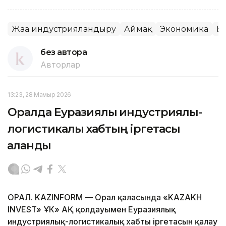
Жаңа индустрияландыру
Аймақ
Экономика
Ба
без автора
Авторлар
13:23, 28 Мамыр 2026
Оралда Еуразиялық индустриялық-
логистикалық хабтың іргетасы
қаланды
ОРАЛ. KAZINFORM — Орал қаласында «KAZAKH
INVEST» ҰК» АҚ қолдауымен Еуразиялық
индустриялық-логистикалық хабтың іргетасын қалау