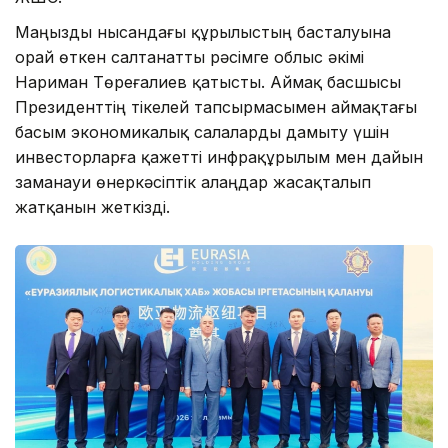
Маңызды нысандағы құрылыстың басталуына
орай өткен салтанатты рәсімге облыс әкімі
Нариман Төреғалиев қатысты. Аймақ басшысы
Президенттің тікелей тапсырмасымен аймақтағы
басым экономикалық салаларды дамыту үшін
инвесторларға қажетті инфрақұрылым мен дайын
заманауи өнеркәсіптік алаңдар жасақталып
жатқанын жеткізді.