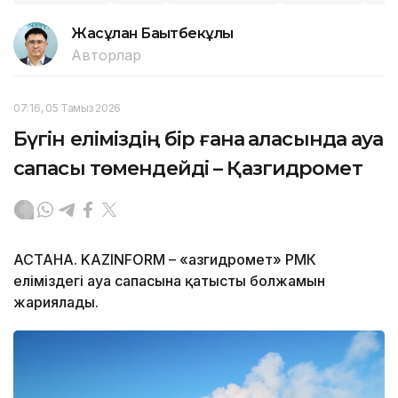
Жасұлан Бақытбекұлы
Авторлар
07:16, 05 Тамыз 2026
Бүгін еліміздің бір ғана қаласында ауа
сапасы төмендейді – Қазгидромет
АСТАНА. KAZINFORM – «Қазгидромет» РМК
еліміздегі ауа сапасына қатысты болжамын
жариялады.