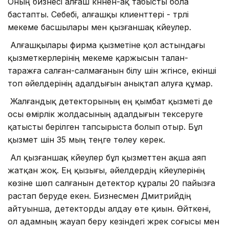
Оның бизнесі алғаш күннен-ақ табысты бола
бастапты. Себебі, алғашқы клиенттері - түрлі
мекеме басшылары мен қызғаншақ күйеулер.
Алғашқылары фирма қызметіне қол астындағы
қызметкерлерінің мекеме қаржысын талан-
таражға салған-салмағанын білу үшін жүгінсе, екінші
топ әйелдерінің адалдығын анықтап алуға құмар.
Жалғандық детекторының ең қымбат қызметі де
осы өмірлік жолдасының адалдығын тексеруге
қатысты берілген тапсырыста болып отыр. Бұл
қызмет үшін 35 мың теңге төлеу керек.
Ал қызғаншақ күйеулер бұл қызметтен ақша аяп
жатқан жоқ. Ең қызығы, әйелдердің күйеулерінің
көзіне шөп салғанын детектор құралы 20 пайызға
растап беруде екен. Бизнесмен Дмитрийдің
айтуынша, детекторды алдау өте қиын. Өйткені,
ол адамның жауап беру кезіндегі жүрек соғысы мен