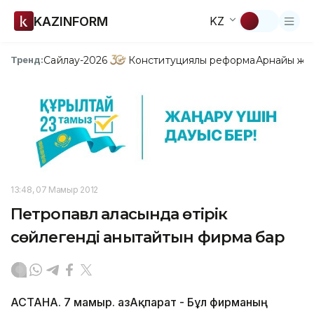
KAZINFORM
KZ
Сайлау-2026
Конституциялық реформа
Арнайы жо
Тренд:
13:48, 07 Мамыр 2012
Петропавл қаласында өтірік
сөйлегенді анықтайтын фирма бар
АСТАНА. 7 мамыр. ҚазАқпарат - Бұл фирманың