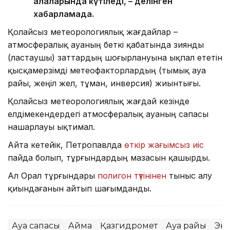
қалаларында күтіледі, – делінген
хабарламада.
Қолайсыз метеорологиялық жағдайлар –
атмосфералық ауаның беткі қабатында зиянды
(ластаушы) заттардың шоғырлануына ықпал ететін
қысқамерзімді метеофакторлардың (тымық ауа
райы, жеңіл жел, тұман, инверсия) жиынтығы.
Қолайсыз метеорологиялық жағдай кезінде
елдімекендердегі атмосфералық ауаның сапасы
нашарлауы ықтимал.
Айта кетейік, Петропавлда
өткір жағымсыз иіс
пайда болып, тұрғындардың мазасын қашырды.
Ал Орал тұрғындары
полигон түтінінен
тыныс алу
қиындағанын айтып шағымданды.
Ауа сапасы
Аймақ
Қазгидромет
Ауа райы
Эк