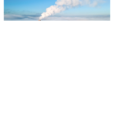
Фото: Magnific.com
5 тамызда қолайсыз метеорологиялық
жағдайлар Ақтөбе қалаласында күтіледі, –
делінген хабарламада.
Қолайсыз метеорологиялық жағдайлар –
атмосфералық ауаның беткі қабатында зиянды
(ластаушы) заттардың шоғырлануына ықпал ететін
қысқамерзімді метеофакторлардың (тымық ауа
райы, жеңіл жел, тұман, инверсия) жиынтығы.