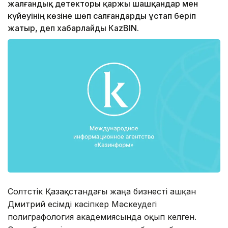
жалғандық детекторы қаржы шашқандар мен
күйеуінің көзіне шөп салғандарды ұстап беріп
жатыр, деп хабарлайды КazBIN.
Солтүстік Қазақстандағы жаңа бизнесті ашқан
Дмитрий есімді кәсіпкер Мәскеудегі
полиграфология академиясында оқып келген.