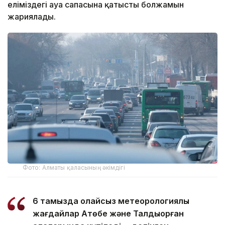
еліміздегі ауа сапасына қатысты болжамын
жариялады.
Фото: Алматы қаласының әкімдігі
6 тамызда қолайсыз метеорологиялық
жағдайлар Ақтөбе және Талдықорған