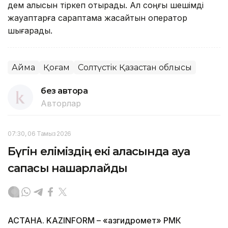
дем алысын тіркеп отырады. Ал соңғы шешімді
жауаптарға сараптама жасайтын оператор
шығарады.
Аймақ
Қоғам
Солтүстік Қазақстан облысы
без автора
Авторлар
07:30, 06 Тамыз 2026
Бүгін еліміздің екі қаласында ауа
сапасы нашарлайды
АСТАНА. KAZINFORM – «Қазгидромет» РМК