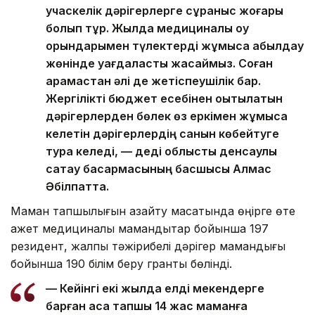
учаскелік дәрігерлерге сұраныс жоғары
болып тұр. Жылда медициналық оқу
орындарымен түлектерді жұмысқа қабылдау
жөнінде уағдаластық жасаймыз. Соған
қарамастан әлі де жетіспеушілік бар.
Жергілікті бюджет есебінен оқытылатын
дәрігерлерден бөлек өз еркімен жұмысқа
келетін дәрігерлердің санын көбейтуге
тура келеді, — деді облыстық денсаулық
сақтау басқармасының басшысы Алмас
Әбілпатта.
Маман тапшылығын азайту мақсатында өңірге өте
қажет медициналық мамандықтар бойынша 197
резидент, жалпы тәжірибелі дәрігер мамандығы
бойынша 190 білім беру гранты бөлінді.
— Кейінгі екі жылда елді мекендерге
барған аса тапшы 14 жас маманға