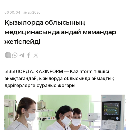
06:00, 04 Тамыз 2026
Қызылорда облысының
медицинасында қандай мамандар
жетіспейді
ҚЫЗЫЛОРДА. KAZINFORM — Kazinform тілшісі
анықтағандай, Қызылорда облысында аймақтық
дәрігерлерге сұраныс жоғары.