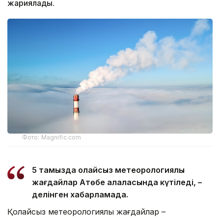
жариялады.
Фото: Magnific.com
5 тамызда қолайсыз метеорологиялық
жағдайлар Ақтөбе қалаласында күтіледі, –
делінген хабарламада.
Қолайсыз метеорологиялық жағдайлар –