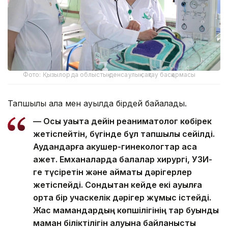
Фото: Қызылорда облыстық денсаулық сақтау басқармасы
Тапшылық қала мен ауылда бірдей байқалады.
— Осы уақытқа дейін реаниматолог көбірек
жетіспейтін, бүгінде бұл тапшылық сейілді.
Аудандарға акушер-гинекологтар аса
қажет. Емханаларда балалар хирургі, УЗИ-
ге түсіретін және аймақтық дәрігерлер
жетіспейді. Сондықтан кейде екі ауылға
ортақ бір учаскелік дәрігер жұмыс істейді.
Жас мамандардың көпшілігінің тар буынды
маман біліктілігін алуына байланысты