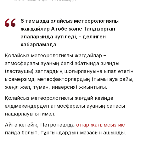
6 тамызда қолайсыз метеорологиялық
жағдайлар Ақтөбе және Талдықорған
қалаларында күтіледі, – делінген
хабарламада.
Қолайсыз метеорологиялық жағдайлар –
атмосфералық ауаның беткі қабатында зиянды
(ластаушы) заттардың шоғырлануына ықпал ететін
қысқамерзімді метеофакторлардың (тымық ауа райы,
жеңіл жел, тұман, инверсия) жиынтығы.
Қолайсыз метеорологиялық жағдай кезінде
елдімекендердегі атмосфералық ауаның сапасы
нашарлауы ықтимал.
Айта кетейік, Петропавлда
өткір жағымсыз иіс
пайда болып, тұрғындардың мазасын қашырды.