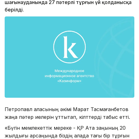
шағынауданында 27 пәтерлі тұрғын үй қолданысқа
берілді.
Петропавл қаласының әкімі Марат Тасмағанбетов
жаңа пәтер иелерін құттықтап, кілттерді табыс етті.
«Бүгін мемлекеттік мереке - ҚР Ата заңының 20
жылдығы қарсаңында біздің қалада тағы бір тұрғын