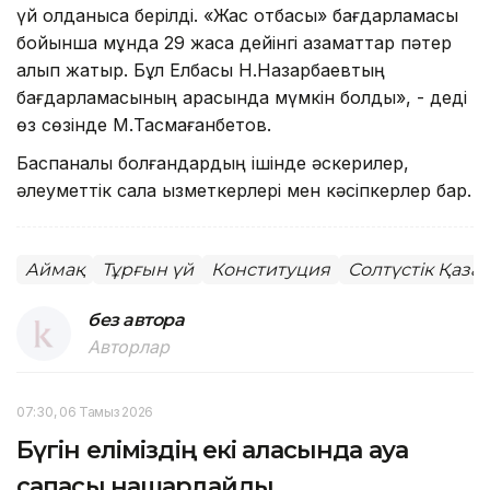
үй қолданысқа берілді. «Жас отбасы» бағдарламасы
бойынша мұнда 29 жасқа дейінгі азаматтар пәтер
алып жатыр. Бұл Елбасы Н.Назарбаевтың
бағдарламасының арқасында мүмкін болды», - деді
өз сөзінде М.Тасмағанбетов.
Баспаналы болғандардың ішінде әскерилер,
әлеуметтік сала қызметкерлері мен кәсіпкерлер бар.
Аймақ
Тұрғын үй
Конституция
Солтүстік Қаза
без автора
Авторлар
07:30, 06 Тамыз 2026
Бүгін еліміздің екі қаласында ауа
сапасы нашарлайды