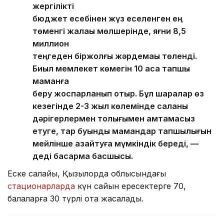
жергілікті
бюджет есебінен жүз еселенген ең
төменгі жалақы мөлшерінде, яғни 8,5
миллион
теңгеден біржолғы жәрдемақы төленді.
Биыл мемлекет көмегін 10 аса тапшы
маманға
беру жоспарланып отыр. Бұл шаралар өз
кезегінде 2-3 жыл көлемінде саланы
дәрігерлермен толығымен қамтамасыз
етуге, тар буынды мамандар тапшылығын
мейлінше азайтуға мүмкіндік береді, —
деді басқарма басшысы.
Еске салайық, Қызылорда облысындағы
стационарларда
күн сайын ересектерге 70,
балаларға 30 түрлі ота жасалады.