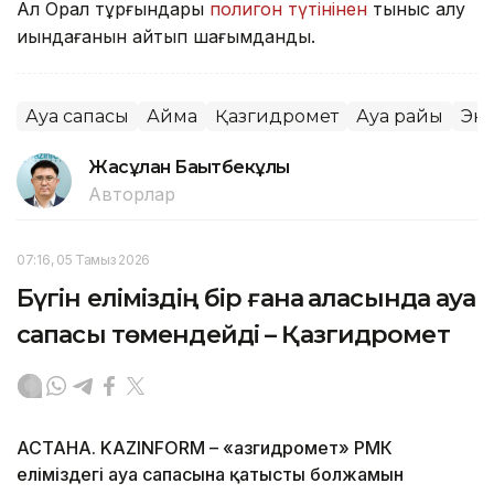
Ал Орал тұрғындары
полигон түтінінен
тыныс алу
қиындағанын айтып шағымданды.
Ауа сапасы
Аймақ
Қазгидромет
Ауа райы
Эк
Жасұлан Бақытбекұлы
Авторлар
07:16, 05 Тамыз 2026
Бүгін еліміздің бір ғана қаласында ауа
сапасы төмендейді – Қазгидромет
АСТАНА. KAZINFORM – «Қазгидромет» РМК
еліміздегі ауа сапасына қатысты болжамын