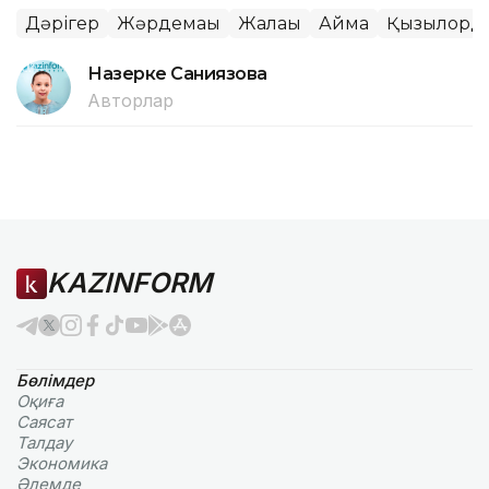
Дәрігер
Жәрдемақы
Жалақы
Аймақ
Қызылорда
Назерке Саниязова
Авторлар
KAZINFORM
Бөлімдер
Оқиға
Саясат
Талдау
Экономика
Әлемде