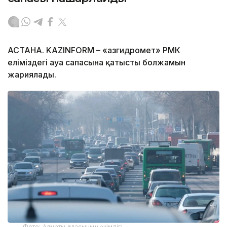
АСТАНА. KAZINFORM – «Қазгидромет» РМК
еліміздегі ауа сапасына қатысты болжамын
жариялады.
Фото: Алматы қаласының әкімдігі