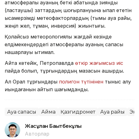
атмосфералық ауаның беткі қабатында зиянды
(ластаушы) заттардың шоғырлануына ықпал ететін
қысқамерзімді метеофакторлардың (тымық ауа райы,
жеңіл жел, тұман, инверсия) жиынтығы.
Қолайсыз метеорологиялық жағдай кезінде
елдімекендердегі атмосфералық ауаның сапасы
нашарлауы ықтимал.
Айта кетейік, Петропавлда
өткір жағымсыз иіс
пайда болып, тұрғындардың мазасын қашырды.
Ал Орал тұрғындары
полигон түтінінен
тыныс алу
қиындағанын айтып шағымданды.
Ауа сапасы
Аймақ
Қазгидромет
Ауа райы
Эк
Жасұлан Бақытбекұлы
Авторлар