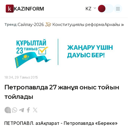
KAZINFORM
KZ
Сайлау-2026
Конституциялық реформа
Арнайы жо
Тренд:
18:34, 29 Тамыз 2015
Петропавлда 27 жанұя қоныс тойын
тойлады
ПЕТРОПАВЛ. ҚазАқпарат - Петропавлда «Береке»