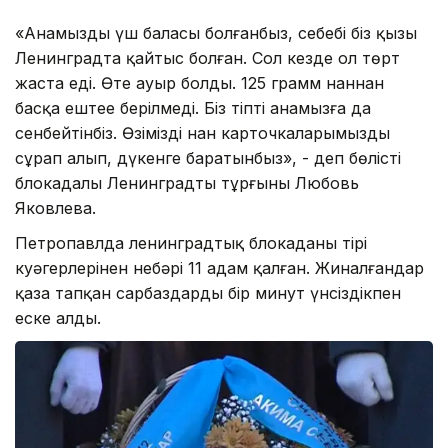
«Анамыздың үш баласы болғанбыз, себебі біз қызы
Ленинградта қайтыс болған. Сол кезде ол төрт
жаста еді. Өте ауыр болды. 125 грамм наннан
басқа ештеңе берілмеді. Біз тіпті анамызға да
сенбейтінбіз. Өзіміздің нан карточкаларымызды
сұрап алып, дүкенге баратынбыз», - деп бөлісті
блокадалы Ленинградтың тұрғыны Любовь
Яковлева.
Петропавлда ленинградтық блокаданың тірі
куәгерлерінен небәрі 11 адам қалған. Жиналғандар
қаза тапқан сарбаздарды бір минут үнсіздікпен
еске алды.