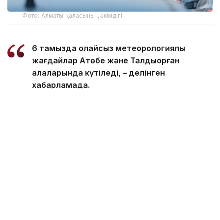
Фото: Алматы қаласының әкімдігі
6 тамызда қолайсыз метеорологиялық
жағдайлар Ақтөбе және Талдықорған
қалаларында күтіледі, – делінген
хабарламада.
Қолайсыз метеорологиялық жағдайлар –
атмосфералық ауаның беткі қабатында зиянды
(ластаушы) заттардың шоғырлануына ықпал ететін
қысқамерзімді метеофакторлардың (тымық ауа
райы, жеңіл жел, тұман, инверсия) жиынтығы.
Қолайсыз метеорологиялық жағдай кезінде
елдімекендердегі атмосфералық ауаның сапасы
нашарлауы ықтимал.
Айта кетейік, Петропавлда
өткір жағымсыз иіс