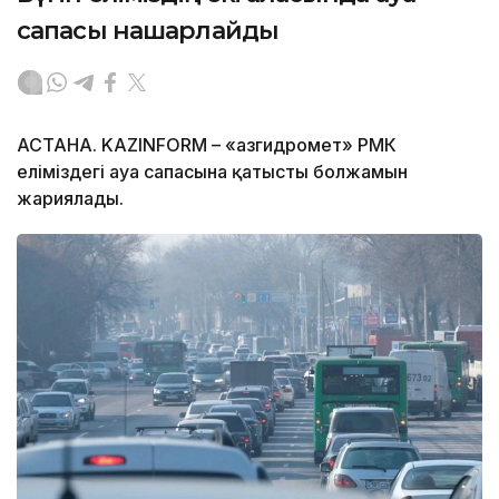
сапасы нашарлайды
АСТАНА. KAZINFORM – «Қазгидромет» РМК
еліміздегі ауа сапасына қатысты болжамын
жариялады.