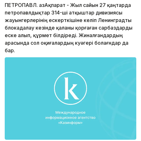
ПЕТРОПАВЛ. ҚазАқпарат - Жыл сайын 27 қаңтарда
петропавлдықтар 314-ші атқыштар дивизиясы
жауынгерлерінің ескерткішіне келіп Ленинградты
блокадалау кезінде қаланы қорғаған сарбаздарды
еске алып, құрмет білдіреді. Жиналғандардың
арасында сол оқиғалардың куәгері болағндар да
бар.