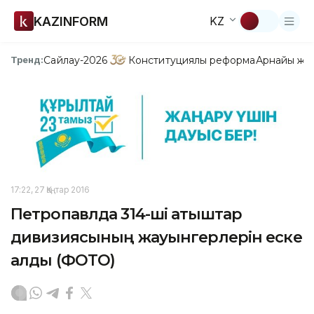
KAZINFORM
KZ
Сайлау-2026
Конституциялық реформа
Арнайы жо
Тренд:
17:22, 27 Қаңтар 2016
Петропавлда 314-ші атқыштар
дивизиясының жауынгерлерін еске
алды (ФОТО)