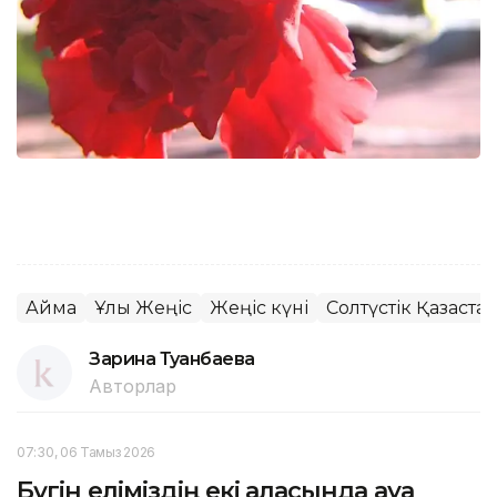
Аймақ
Ұлы Жеңіс
Жеңіс күні
Солтүстік Қазақст
Зарина Туғанбаева
Авторлар
07:30, 06 Тамыз 2026
Бүгін еліміздің екі қаласында ауа