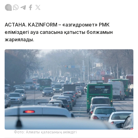
АСТАНА. KAZINFORM – «Қазгидромет» РМК
еліміздегі ауа сапасына қатысты болжамын
жариялады.
Фото: Алматы қаласының әкімдігі