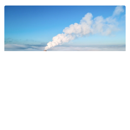
Фото: Magnific.com
5 тамызда қолайсыз метеорологиялық
жағдайлар Ақтөбе қалаласында күтіледі, –
делінген хабарламада.
Қолайсыз метеорологиялық жағдайлар –
атмосфералық ауаның беткі қабатында зиянды