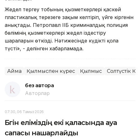
Жедел тергеу тобының қызметкерлері қаскөй
пластикалық терезеге зақым келтіріп, үйге кіргенін
анықтады. Петропавл ІІБ криминалдық полиция
бөлімінің қызметкерлері жедел іздестіру
шараларын өткізді. Нәтижесінде күдікті қолға
түсті», - делінген хабарламада.
Аймақ
Қылмыспен күрес
Қылмыс
Солтүстік Қа
без автора
Авторлар
07:30, 06 Тамыз 2026
Бүгін еліміздің екі қаласында ауа
сапасы нашарлайды