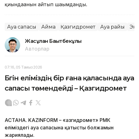
қиындағанын айтып шағымданды.
Ауа сапасы
Аймақ
Қазгидромет
Ауа райы
Эк
Жасұлан Бақытбекұлы
Авторлар
07:16, 05 Тамыз 2026
Бүгін еліміздің бір ғана қаласында ауа
сапасы төмендейді – Қазгидромет
АСТАНА. KAZINFORM – «Қазгидромет» РМК
еліміздегі ауа сапасына қатысты болжамын
жариялады.