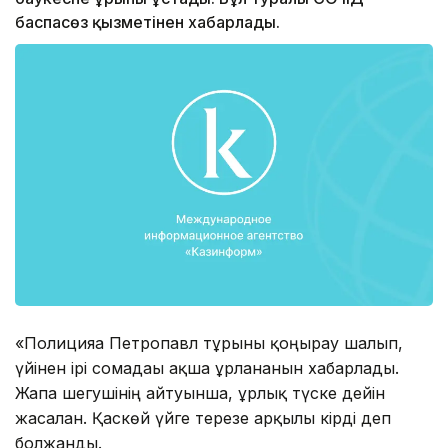
баспасөз қызметінен хабарлады.
«Полицияға Петропавл тұрғыны қоңырау шалып,
үйінен ірі сомадағы ақша ұрланғанын хабарлады.
Жапа шегушінің айтуынша, ұрлық түске дейін
жасалған. Қаскөй үйге терезе арқылы кірді деп
болжанды.