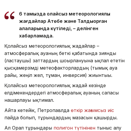
6 тамызда қолайсыз метеорологиялық
жағдайлар Ақтөбе және Талдықорған
қалаларында күтіледі, – делінген
хабарламада.
Қолайсыз метеорологиялық жағдайлар –
атмосфералық ауаның беткі қабатында зиянды
(ластаушы) заттардың шоғырлануына ықпал ететін
қысқамерзімді метеофакторлардың (тымық ауа
райы, жеңіл жел, тұман, инверсия) жиынтығы.
Қолайсыз метеорологиялық жағдай кезінде
елдімекендердегі атмосфералық ауаның сапасы
нашарлауы ықтимал.
Айта кетейік, Петропавлда
өткір жағымсыз иіс
пайда болып, тұрғындардың мазасын қашырды.
Ал Орал тұрғындары
полигон түтінінен
тыныс алу