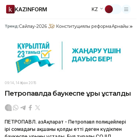
KAZINFORM
KZ
Сайлау-2026
Конституциялық реформа
Арнайы жо
Тренд:
09:14, 14 Қазан 2015
Петропавлда баукеспе ұры ұсталды
ПЕТРОПАВЛ. ҚазАқпарат - Петропавл полицейлері
ірі сомадағы ақшаны қолды етті деген күдікпен
баукеспе ұрыны ұстады. Бұл туралы СҚО ІІД