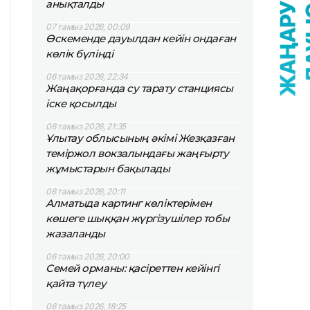
анықталды
07 тамыз 2026, 00:09
Өскеменде дауылдан кейін ондаған
көлік бүлінді
06 тамыз 2026, 22:34
Жаңақорғанда су тарату станциясы
іске қосылды
06 тамыз 2026, 21:35
Ұлытау облысының әкімі Жезқазған
теміржол вокзалындағы жаңғырту
жұмыстарын бақылады
06 тамыз 2026, 20:11
Алматыда картинг көліктерімен
көшеге шыққан жүргізушілер тобы
жазаланды
06 тамыз 2026, 20:00
Семей орманы: қасіреттен кейінгі
қайта түлеу
06 тамыз 2026, 18:25