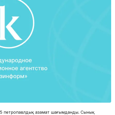
не 5 петропавлдық азамат шағымданды. Сынық