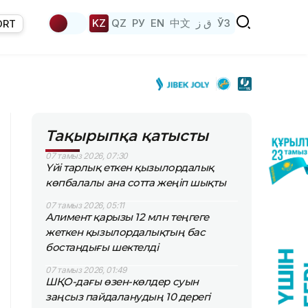
KZ
QZ
РУ
EN
中文
ق ز
ЎЗ
ORT
Тақырыпқа қатысты
07 тамыз 2026, 07:30
Үйі тарлық еткен қызылордалық
көпбалалы ана сотта жеңіп шықты
07 тамыз 2026, 05:11
Алимент қарызы 12 млн теңгеге
жеткен қызылордалықтың бас
бостандығы шектелді
07 тамыз 2026, 01:49
ШҚО-дағы өзен-көлдер суын
заңсыз пайдаланудың 10 дерегі