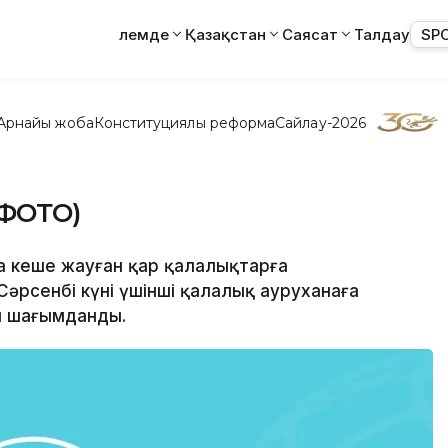
Әлемде
Қазақстан
Саясат
Талдау
SP
Арнайы жоба
Конституциялық реформа
Сайлау-2026
(ФОТО)
а кеше жауған қар қалалықтарға
әрсенбі күні үшінші қалалық ауруханаға
м шағымданды.