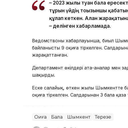
– 2023 жылы туған бала ересек
тұрғын үйдің тоғызыншы қабаты
құлап кеткен. Алған жарақатын
– делінген хабарламада.
Ведомствоның хабарлауынша, биыл Шымк
байланысты 9 оқиға тіркелген. Салдарына
жарақаттанған.
Департамент өкілдері ата-аналар мен за
шақырды.
Еске салайық, өткен жылы Шымкентте ба
оқиға тіркелген. Салдарынан 3 бала қаза 
Оқиға
Бала
Шымкент
Терезе