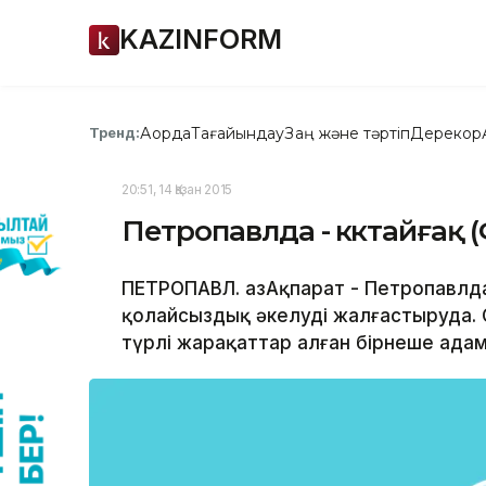
KAZINFORM
Ақорда
Тағайындау
Заң және тәртіп
Дерекқор
Тренд:
20:51, 14 Қазан 2015
Петропавлда - көктайғақ 
ПЕТРОПАВЛ. ҚазАқпарат - Петропавлд
қолайсыздық әкелуді жалғастыруда. С
түрлі жарақаттар алған бірнеше ада