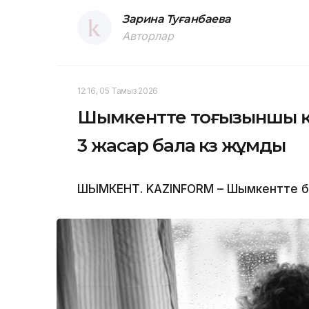
Зарина Туғанбаева
Авторлар
12:16, 05 Тамыз 2026
Шымкентте тоғызыншы қа
3 жасар бала көз жұмды
ШЫМКЕНТ. KAZINFORM – Шымкентте бүлд