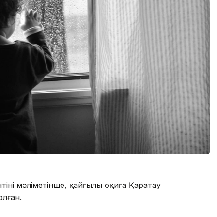
нің мәліметінше, қайғылы оқиға Қаратау
лған.