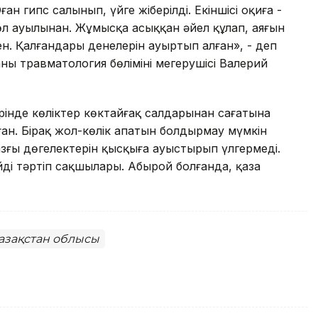
ан гипс салынып, үйге жіберілді. Екіншісі оқиға -
өл ауылынан. Жұмысқа асыққан әйел құлап, аяғын
ен. Қалғандары денелерін ауыртып алған», - деп
ң травматология бөлімінің меңгерушісі Валерий
рінде көліктер көктайғақ салдарынан сағатына
н. Бірақ жол-көлік апатын болдырмау мүмкін
жазғы дөңгелектерін қысқыға ауыстырып үлгермеді.
йді тәртіп сақшылары. Абырой болғанда, қаза
Қазақстан облысы