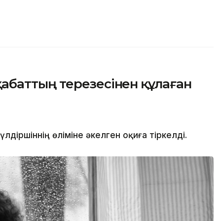
баттың терезесінен құлаған
іршіннің өліміне әкелген оқиға тіркелді.