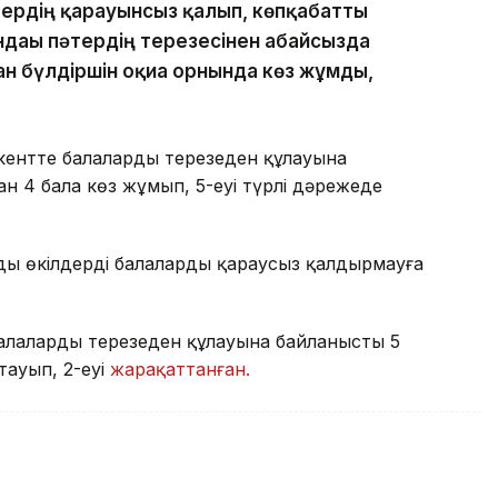
тердің қарауынсыз қалып, көпқабатты
ндағы пәтердің терезесінен абайсызда
ан бүлдіршін оқиға орнында көз жұмды,
ентте балалардың терезеден құлауына
н 4 бала көз жұмып, 5-еуі түрлі дәрежеде
ңды өкілдерді балаларды қараусыз қалдырмауға
лалардың терезеден құлауына байланысты 5
тауып, 2-еуі
жарақаттанған.