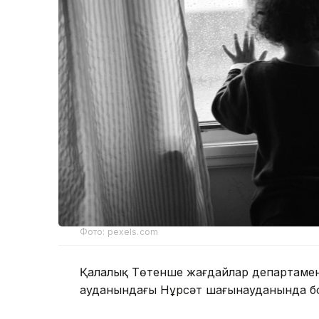
Фото: pexels.com
Қалалық Төтенше жағдайлар департаменті
ауданындағы Нұрсәт шағынауданында бо