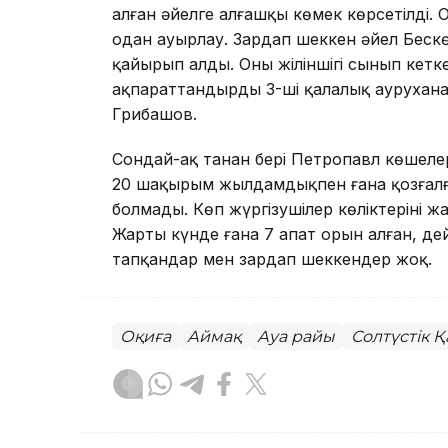
алған әйелге алғашқы көмек көрсетілді. Оғ
одан ауырлау. Зардап шеккен әйел Беск
қайырып алды. Оның жіліншігі сынып кетк
ақпараттандырды 3-ші қалалық аурухананы
Грибашов.
Сондай-ақ таңнан бері Петропавл көшеле
20 шақырым жылдамдықпен ғана қозғалға
болмады. Көп жүргізушілер көліктерінің 
Жарты күнде ғана 7 апат орын алған, де
тапқандар мен зардап шеккендер жоқ.
Оқиға
Аймақ
Ауа райы
Солтүстік 