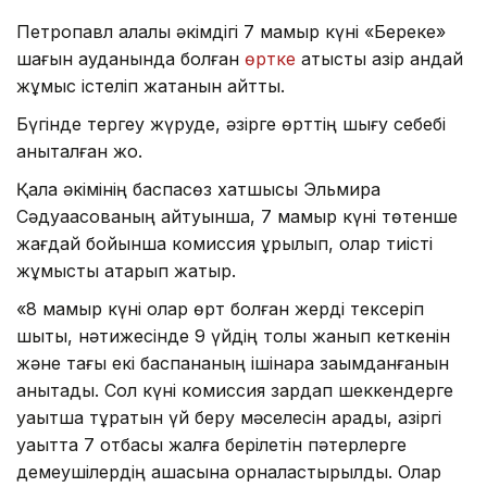
Петропавл қалалық әкімдігі 7 мамыр күні «Береке»
шағын ауданында болған
өртке
қатысты қазір қандай
жұмыс істеліп жатқанын айтты.
Бүгінде тергеу жүруде, әзірге өрттің шығу себебі
анықталған жоқ.
Қала әкімінің баспасөз хатшысы Эльмира
Сәдуақасованың айтуынша, 7 мамыр күні төтенше
жағдай бойынша комиссия құрылып, олар тиісті
жұмысты атқарып жатыр.
«8 мамыр күні олар өрт болған жерді тексеріп
шықты, нәтижесінде 9 үйдің толық жанып кеткенін
және тағы екі баспананың ішінара зақымданғанын
анықтады. Сол күні комиссия зардап шеккендерге
уақытша тұратын үй беру мәселесін қарады, қазіргі
уақытта 7 отбасы жалға берілетін пәтерлерге
демеушілердің ақшасына орналастырылды. Олар