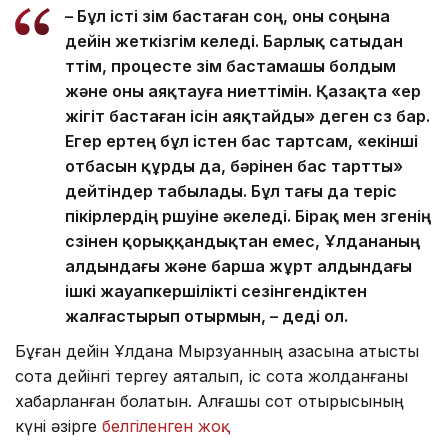
– Бұл істі өзім бастаған соң, оны соңына
дейін жеткізгім келеді. Барлық сатыдан
өттім, процесте өзім бастамашы болдым
және оны аяқтауға ниеттімін. Қазақта «ер
жігіт бастаған ісін аяқтайды» деген сөз бар.
Егер ертең бұл істен бас тартсам, «екінші
отбасын құрды да, бәрінен бас тартты»
дейтіндер табылады. Бұл тағы да теріс
пікірлердің өршуіне әкеледі. Бірақ мен өзгенің
сөзінен қорыққандықтан емес, Ұлдананың
алдындағы және барша жұрт алдындағы
ішкі жауапкершілікті сезінгендіктен
жалғастырып отырмын, – деді ол.
Бұған дейін Ұлдана Мырзуанның қазасына қатысты
сотқа дейінгі тергеу аяқталып, іс сотқа жолданғаны
хабарланған болатын. Алғашқы сот отырысының
күні әзірге
белгіленген жоқ.