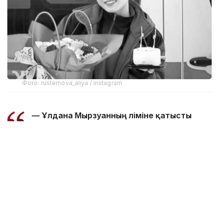
Фото: rustemova_aliya / instagram
— Ұлдана Мырзуанның өліміне қатысты
сотқа дейінгі тергеу аяқталып, қылмыстық
іс сотқа жолданды, - делінген Полиция
департаментінің Kazinform агенттігіне
берген жауабында.
Сонымен қатар Астана сотының баспасөз қызметі
сот отырысының өтетін күні әлі белгіленбегенін
хабарлады.