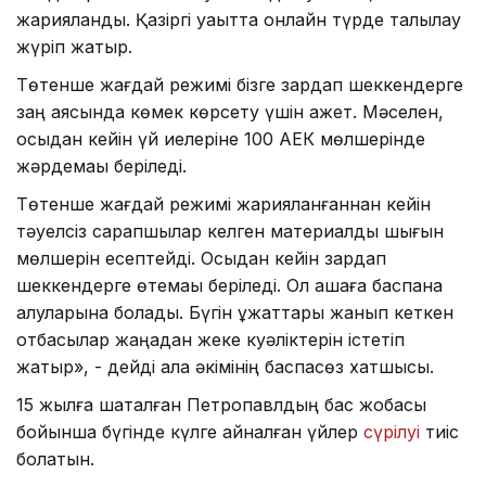
жарияланды. Қазіргі уақытта онлайн түрде талқылау
жүріп жатыр.
Төтенше жағдай режимі бізге зардап шеккендерге
заң аясында көмек көрсету үшін қажет. Мәселен,
осыдан кейін үй иелеріне 100 АЕК мөлшерінде
жәрдемақы беріледі.
Төтенше жағдай режимі жарияланғаннан кейін
тәуелсіз сарапшылар келген материалдық шығын
мөлшерін есептейді. Осыдан кейін зардап
шеккендерге өтемақы беріледі. Ол ақшаға баспана
алуларына болады. Бүгін құжаттары жанып кеткен
отбасылар жаңадан жеке куәліктерін істетіп
жатыр», - дейді қала әкімінің баспасөз хатшысы.
15 жылға шақталған Петропавлдың бас жобасы
бойынша бүгінде күлге айналған үйлер
сүрілуі
тиіс
болатын.