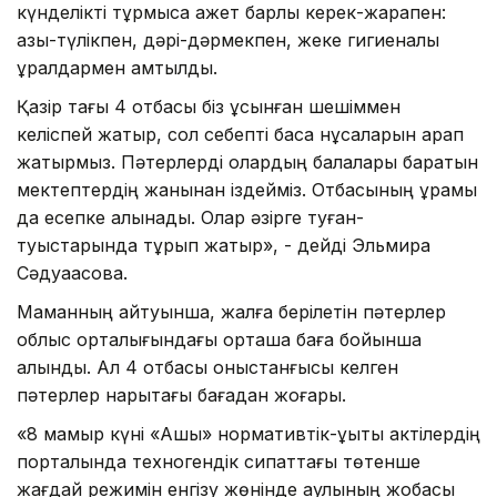
күнделікті тұрмысқа қажет барлық керек-жарақпен:
азық-түлікпен, дәрі-дәрмекпен, жеке гигиеналық
құралдармен қамтылды.
Қазір тағы 4 отбасы біз ұсынған шешіммен
келіспей жатыр, сол себепті басқа нұсқаларын қарап
жатырмыз. Пәтерлерді олардың балалары баратын
мектептердің жанынан іздейміз. Отбасының құрамы
да есепке алынады. Олар әзірге туған-
туыстарында тұрып жатыр», - дейді Эльмира
Сәдуақасова.
Маманның айтуынша, жалға берілетін пәтерлер
облыс орталығындағы орташа баға бойынша
алынды. Ал 4 отбасы қоныстанғысы келген
пәтерлер нарықтағы бағадан жоғары.
«8 мамыр күні «Ашық» нормативтік-құқықтық актілердің
порталында техногендік сипаттағы төтенше
жағдай режимін енгізу жөнінде қаулының жобасы