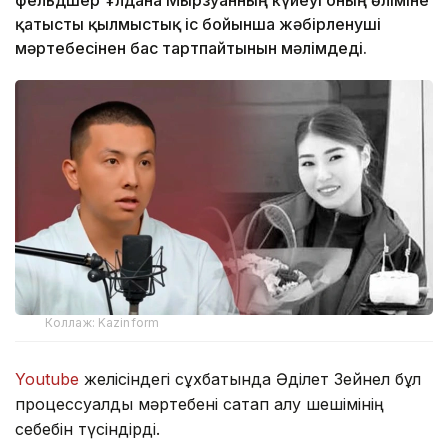
фельдшер Ұлдана Мырзуанның күйеуі оның өліміне
қатысты қылмыстық іс бойынша жәбірленуші
мәртебесінен бас тартпайтынын мәлімдеді.
Коллаж: Kazinform
Youtube
желісіндегі сұхбатында Әділет Зейнел бұл
процессуалдық мәртебені сақтап қалу шешімінің
себебін түсіндірді.