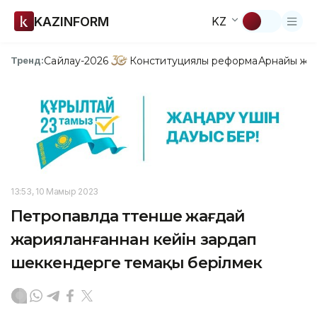
KAZINFORM
KZ
Сайлау-2026
Конституциялық реформа
Арнайы жо
Тренд:
13:53, 10 Мамыр 2023
Петропавлда төтенше жағдай
жарияланғаннан кейін зардап
шеккендерге өтемақы берілмек