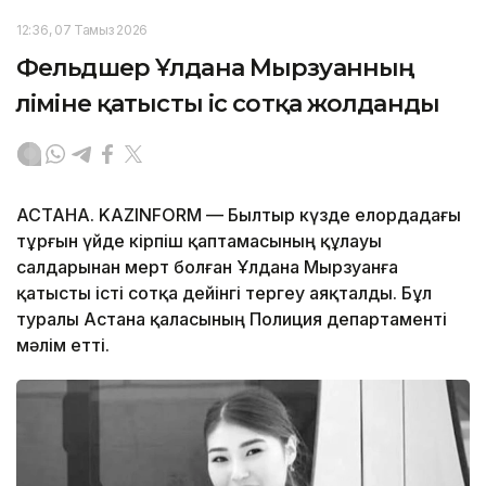
12:36, 07 Тамыз 2026
Фельдшер Ұлдана Мырзуанның
өліміне қатысты іс сотқа жолданды
АСТАНА. KAZINFORM — Былтыр күзде елордадағы
тұрғын үйде кірпіш қаптамасының құлауы
салдарынан мерт болған Ұлдана Мырзуанға
қатысты істі сотқа дейінгі тергеу аяқталды. Бұл
туралы Астана қаласының Полиция департаменті
мәлім етті.