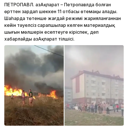
ПЕТРОПАВЛ. ҚазАқпарат – Петропавлда болған
өрттен зардап шеккен 11 отбасы өтемақы алады.
Шаһарда төтенше жағдай режимі жарияланғаннан
кейін тәуелсіз сарапшылар келген материалдық
шығын мөлшерін есептеуге кіріспек, деп
хабарлайды ҚазАқпарат тілшісі.