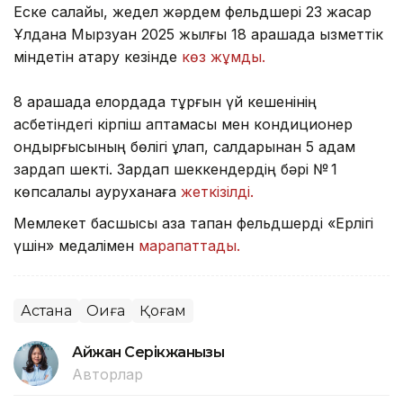
Еске салайық, жедел жәрдем фельдшері 23 жасар
Ұлдана Мырзуан 2025 жылғы 18 қарашада қызметтік
міндетін атқару кезінде
көз жұмды.
8 қарашада елордада тұрғын үй кешенінің
қасбетіндегі кірпіш қаптамасы мен кондиционер
қондырғысының бөлігі құлап, салдарынан 5 адам
зардап шекті. Зардап шеккендердің бәрі № 1
көпсалалы ауруханаға
жеткізілді.
Мемлекет басшысы қаза тапқан фельдшерді «Ерлігі
үшін» медалімен
марапаттады.
Астана
Оқиға
Қоғам
Айжан Серікжанқызы
Авторлар