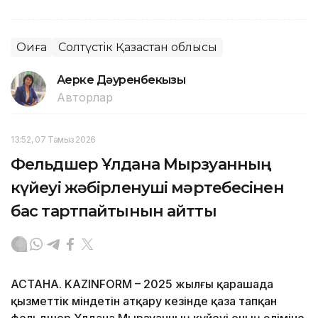
Оқиға
Солтүстік Қазақстан облысы
Ақерке Дәуренбекқызы
Авторлар
13:52, 07 Тамыз 2026
Фельдшер Ұлдана Мырзуанның
күйеуі жәбірленуші мәртебесінен
бас тартпайтынын айтты
АСТАНА. KAZINFORM – 2025 жылғы қарашада
қызметтік міндетін атқару кезінде қаза тапқан