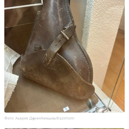
Фото: Ақерке Дәуренбекқызы/Kazinform