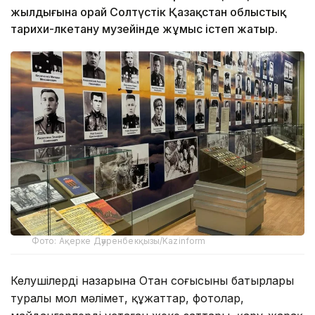
жылдығына орай Солтүстік Қазақстан облыстық
тарихи-өлкетану музейінде жұмыс істеп жатыр.
Фото: Ақерке Дәуренбекқызы/Kazinform
Келушілердің назарына Отан соғысының батырлары
туралы мол мәлімет, құжаттар, фотолар,