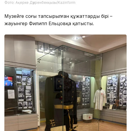
Фото: Ақерке Дәуренбекқызы/Kazinform
Музейге соңғы тапсырылған құжаттардың бірі –
жауынгер Филипп Ельцовқа қатысты.