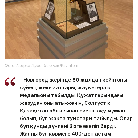
Фото: Ақерке Дәуренбекқызы/Kazinform
- Новгород жерінде 80 жылдан кейін оның
сүйегі, жеке заттары, жауынгерлік
медальоны табылды. Құжаттарындағы
жазудан оның аты-жөнін, Солтүстік
Қазақстан облысынан екенін оқу мүмкін
болып, бұл жақта туыстары табылды. Олар
бұл құнды дүниені бізге әкеліп берді.
Жалпы бұл көрмеге 400-ден астам