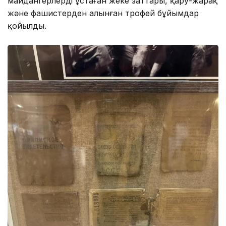
майдангерлердің ұстаған жеке заттары, қару-жарақ
және фашистерден алынған трофей бұйымдар
қойылды.