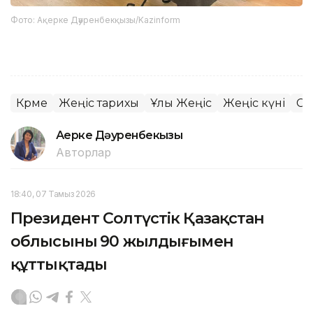
Фото: Ақерке Дәуренбекқызы/Kazinform
Көрме
Жеңіс тарихы
Ұлы Жеңіс
Жеңіс күні
Со
Ақерке Дәуренбекқызы
Авторлар
18:40, 07 Тамыз 2026
Президент Солтүстік Қазақстан
облысының 90 жылдығымен
құттықтады