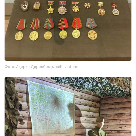
Фото: Ақерке Дәуренбекқызы/Kazinform