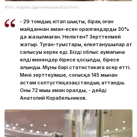
Фото: Ақерке Дәуренбекқызы/Kazinform
- 29 томдық кітап шықты, бірақ оған
майданнан аман-есен оралғандардың 30%
да жазылмаған. Неліктен? Зерттелмей
жатыр. Туған-туыстары, өлкетанушылар ат
салысуы керек еді. Біздің облыс аумағына
елді мекендер біресе қосылды, біресе
алынды. Мұның бәрі статистикаға әсер етті.
Менің зерттеуімше, соғысқа 145 мыңнан
астам солтүстікқазақстандық аттанды.
Оның 72 мыңы аман оралды, - дейді
Анатолий Корабельников.