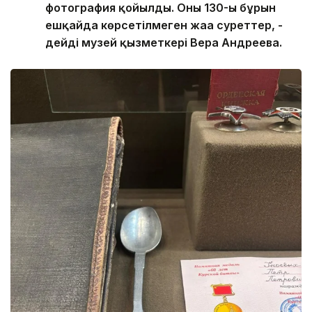
фотография қойылды. Оның 130-ы бұрын
ешқайда көрсетілмеген жаңа суреттер, -
дейді музей қызметкері Вера Андреева.