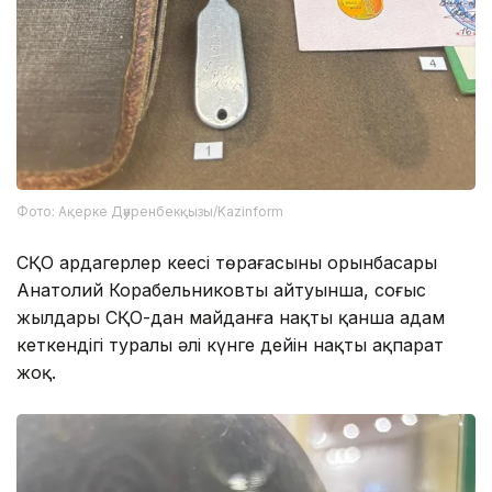
Фото: Ақерке Дәуренбекқызы/Kazinform
СҚО ардагерлер кеңесі төрағасының орынбасары
Анатолий Корабельниковтың айтуынша, соғыс
жылдары СҚО-дан майданға нақты қанша адам
кеткендігі туралы әлі күнге дейін нақты ақпарат
жоқ.