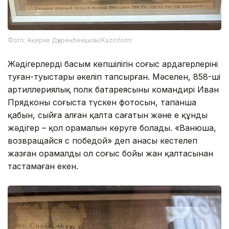
Фото: Ақерке Дәуренбекқызы/Kazinform
Жәдігерлердің басым көпшілігін соғыс ардагерлерінің
туған-туыстары әкеліп тапсырған. Мәселен, 858-ші
артиллериялық полк батареясының командирі Иван
Прядконың соғыста түскен фотосын, тапанша
қабын, сыйға алған қалта сағатын және ең құнды
жәдігер – қол орамалын көруге болады. «Ванюша,
возвращайся с победой» деп анасы кестелеп
жазған орамалды ол соғыс бойы жан қалтасынан
тастамаған екен.