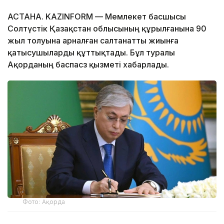
АСТАНА. KAZINFORM — Мемлекет басшысы
Солтүстік Қазақстан облысының құрылғанына 90
жыл толуына арналған салтанатты жиынға
қатысушыларды құттықтады. Бұл туралы
Ақорданың баспасөз қызметі хабарлады.
Фото: Ақорда