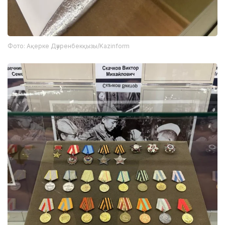
Фото: Ақерке Дәуренбекқызы/Kazinform