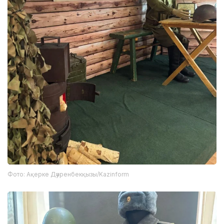
Фото: Ақерке Дәуренбекқызы/Kazinform