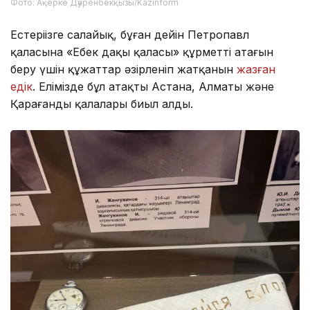
Фото: Ақерке Дәуренбекқызы/Kazinform
Естеріңізге салайық, бұған дейін Петропавл
қаласына «Еңбек даңқы қаласы» құрметті атағын
беру үшін құжаттар әзірленіп жатқанын
жазған
едік
. Елімізде бұл атақты Астана, Алматы және
Қарағанды қалалары биыл алды.