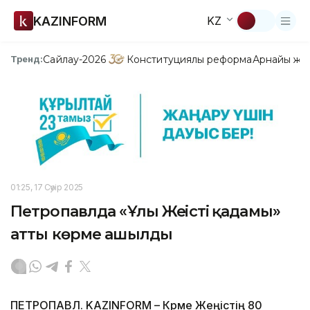
KAZINFORM
KZ
Сайлау-2026
Конституциялық реформа
Арнайы жо
Тренд:
01:25, 17 Сәуір 2025
Петропавлда «Ұлы Жеңістің қадамы»
атты көрме ашылды
ПЕТРОПАВЛ. KAZINFORM – Көрме Жеңістің 80