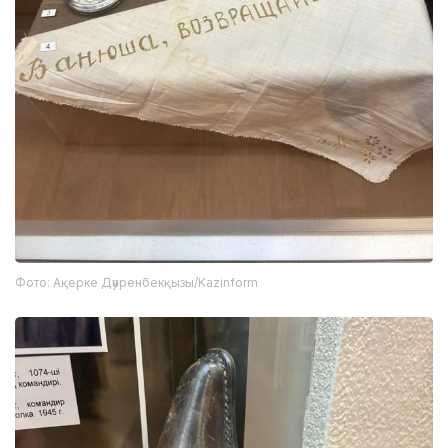
Фото: Ақерке Дәуренбекқызы/Kazinform