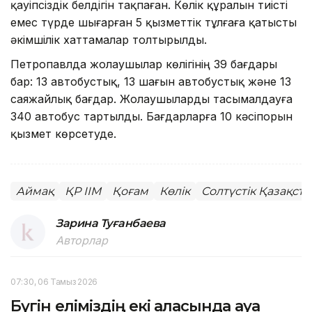
қауіпсіздік белдігін тақпаған. Көлік құралын тиісті
емес түрде шығарған 5 қызметтік тұлғаға қатысты
әкімшілік хаттамалар толтырылды.
Петропавлда жолаушылар көлігінің 39 бағдары
бар: 13 автобустық, 13 шағын автобустық және 13
саяжайлық бағдар. Жолаушыларды тасымалдауға
340 автобус тартылды. Бағдарларға 10 кәсіпорын
қызмет көрсетуде.
Аймақ
ҚР ІІМ
Қоғам
Көлік
Солтүстік Қазақст
Зарина Туғанбаева
Авторлар
07:30, 06 Тамыз 2026
Бүгін еліміздің екі қаласында ауа