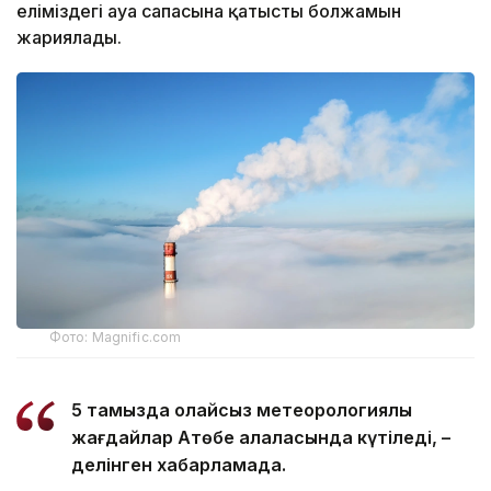
еліміздегі ауа сапасына қатысты болжамын
жариялады.
Фото: Magnific.com
5 тамызда қолайсыз метеорологиялық
жағдайлар Ақтөбе қалаласында күтіледі, –
делінген хабарламада.