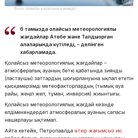
Фото: Алматы қаласының әкімдігі
6 тамызда қолайсыз метеорологиялық
жағдайлар Ақтөбе және Талдықорған
қалаларында күтіледі, – делінген
хабарламада.
Қолайсыз метеорологиялық жағдайлар –
атмосфералық ауаның беткі қабатында зиянды
(ластаушы) заттардың шоғырлануына ықпал ететін
қысқамерзімді метеофакторлардың (тымық ауа
райы, жеңіл жел, тұман, инверсия) жиынтығы.
Қолайсыз метеорологиялық жағдай кезінде
елдімекендердегі атмосфералық ауаның сапасы
нашарлауы ықтимал.
Айта кетейік, Петропавлда
өткір жағымсыз иіс