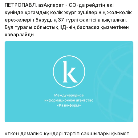
ПЕТРОПАВЛ. ҚазАқпарат - СҚО-да рейдтің екі
күнінде қоғамдық көлік жүргізушілерінің жол-көлік
ережелерін бұзудың 37 түрлі фактісі анықталған.
Бұл туралы облыстық ІІД-нің баспасөз қызметінен
хабарлайды.
«Өткен демалыс күндері тәртіп сақшылары қызмет