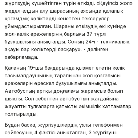
жүргізудің күшейтілген түрін өткізді. «Қауіпсіз жол»
жедел-алдын алу шарасының аясында қалалық
қоғамдық көліктерді кенеттен тексерулер
ұйымдастырылған. Шараны өткізудің екі күнінде
жол-көлік ережелерінің барлығы 37 түрлі
бұзушылығы анықталды. Соның 24-і - техникалық
ақауы бар көліктерді басқару», - делінген
хабарламада.
Қаланың 19-шы бағдарында қызмет ететін көлік
тасымалдаушының тарапынан жол қозғалысы
ережелерін өрескел бұзушылығы анықталды.
Автобустың артқы доңғалағы жарамсыз болып
шықты. Сол себептен автобустың жағдайына
жауапты тұлғаларға қатысты әкімшілік хаттамалар
толтырылды.
Бұдан басқа, жүргізушілердің ұялы телефонмен
сөйлесуінің 4 фактісі анықталған, 3 жүргізуші