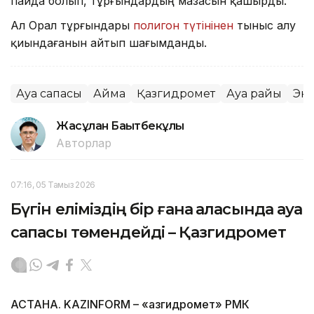
пайда болып, тұрғындардың мазасын қашырды.
Ал Орал тұрғындары
полигон түтінінен
тыныс алу
қиындағанын айтып шағымданды.
Ауа сапасы
Аймақ
Қазгидромет
Ауа райы
Эк
Жасұлан Бақытбекұлы
Авторлар
07:16, 05 Тамыз 2026
Бүгін еліміздің бір ғана қаласында ауа
сапасы төмендейді – Қазгидромет
АСТАНА. KAZINFORM – «Қазгидромет» РМК