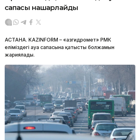
сапасы нашарлайды
АСТАНА. KAZINFORM – «Қазгидромет» РМК
еліміздегі ауа сапасына қатысты болжамын
жариялады.