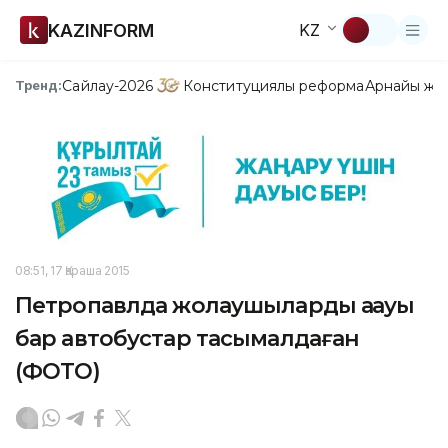
KAZINFORM
KZ
Сайлау-2026
Конституциялық реформа
Арнайы жо
Тренд:
08:51, 17 Қараша 2015
Петропавлда жолаушыларды ақауы
бар автобустар тасымалдаған
(ФОТО)