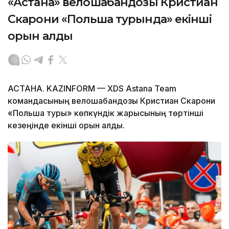
«Астана» велошабандозы Кристиан
Скарони «Польша турында» екінші
орын алды
АСТАНА. KAZINFORM — XDS Astana Team
командасының велошабандозы Кристиан Скарони
«Польша туры» көпкүндік жарысының төртінші
кезеңінде екінші орын алды.