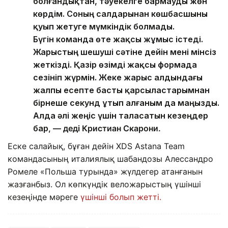
болғандықтан, тәуекелге бармауды жөн
көрдім. Соның салдарынан көшбасшыны
қуып жетуге мүмкіндік болмады.
Бүгін команда өте жақсы жұмыс істеді.
Жарыстың шешуші сәтіне дейін мені мінсіз
жеткізді. Қазір өзімді жақсы формада
сезініп жүрмін. Жеке жарыс алдындағы
жалпы есепте басты қарсыластарымнан
бірнеше секунд ұтып алғаным да маңызды.
Алда әлі жеңіс үшін таласатын кезеңдер
бар
, — деді Кристиан Скарони.
Еске салайық, бұған дейін XDS Astana Team
командасының италиялық шабандозы Алессандро
Ромеле «Польша турында» жүлдегер атанғанын
жазғанбыз. Ол көпкүндік веложарыстың үшінші
кезеңінде мәреге
үшінші болып жетті.