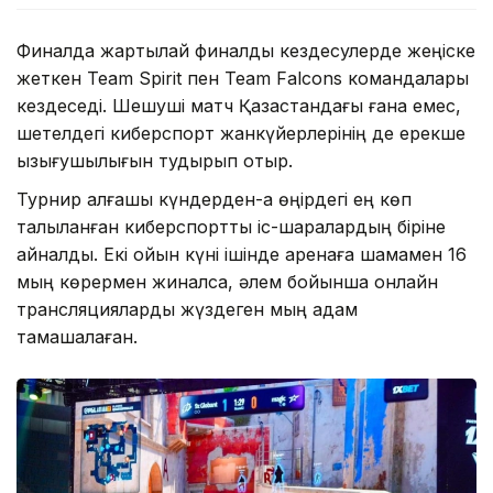
Финалда жартылай финалдық кездесулерде жеңіске
жеткен Team Spirit пен Team Falcons командалары
кездеседі. Шешуші матч Қазақстандағы ғана емес,
шетелдегі киберспорт жанкүйерлерінің де ерекше
қызығушылығын тудырып отыр.
Турнир алғашқы күндерден-ақ өңірдегі ең көп
талқыланған киберспорттық іс-шаралардың біріне
айналды. Екі ойын күні ішінде аренаға шамамен 16
мың көрермен жиналса, әлем бойынша онлайн
трансляцияларды жүздеген мың адам
тамашалаған.