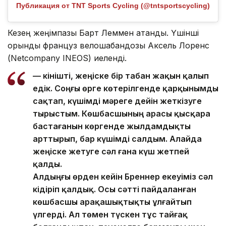
Публикация от TNT Sports Cycling (@tntsportscycling)
Кезең жеңімпазы Барт Леммен атанды. Үшінші
орынды француз велошабандозы Аксель Лоренс
(Netcompany INEOS) иеленді.
— Өкінішті, жеңіске бір табан жақын қалып
едік. Соңғы өрге көтерілгенде қарқынымды
сақтап, күшімді мәреге дейін жеткізуге
тырыстым. Көшбасшының арасы қысқара
бастағанын көргенде жылдамдықты
арттырып, бар күшімді салдым. Алайда
жеңіске жетуге сәл ғана күш жетпей
қалды.
Алдыңғы өрден кейін Бреннер екеуіміз сәл
кідіріп қалдық. Осы сәтті пайдаланған
көшбасшы арақашықтықты ұлғайтып
үлгерді. Ал төмен түскен тұс тайғақ