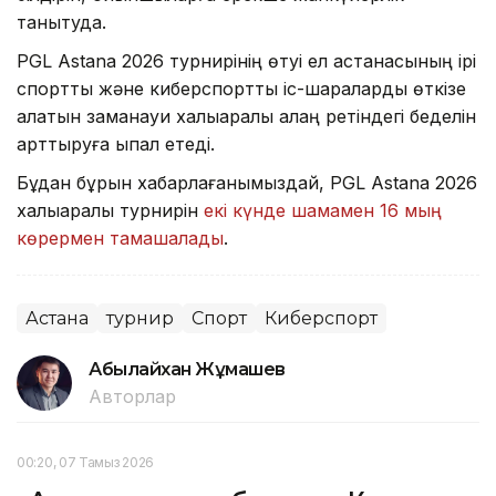
танытуда.
PGL Astana 2026 турнирінің өтуі ел астанасының ірі
спорттық және киберспорттық іс-шараларды өткізе
алатын заманауи халықаралық алаң ретіндегі беделін
арттыруға ықпал етеді.
Бұдан бұрын хабарлағанымыздай, PGL Astana 2026
халықаралық турнирін
екі күнде шамамен 16 мың
көрермен тамашалады
.
Астана
турнир
Спорт
Киберспорт
Абылайхан Жұмашев
Авторлар
00:20, 07 Тамыз 2026