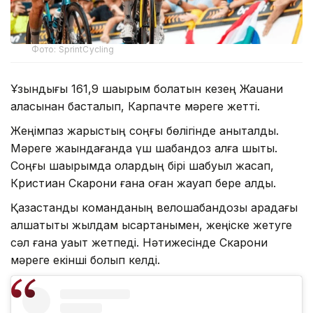
Фото: SprintCycling
Ұзындығы 161,9 шақырым болатын кезең Жаuани
қаласынан басталып, Карпачте мәреге жетті.
Жеңімпаз жарыстың соңғы бөлігінде анықталды.
Мәреге жақындағанда үш шабандоз алға шықты.
Соңғы шақырымда олардың бірі шабуыл жасап,
Кристиан Скарони ғана оған жауап бере алды.
Қазақстандық команданың велошабандозы арадағы
алшақтықты жылдам қысқартқанымен, жеңіске жетуге
сәл ғана уақыт жетпеді. Нәтижесінде Скарони
мәреге екінші болып келді.