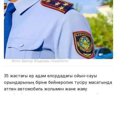
Фото: Виктор Федюнин / Kazinform
35 жастағы ер адам елордадағы ойын-сауық
орындарының біріне бейнеролик түсіру мақсатында
атпен автомобиль жолымен және жаяу
жүргіншілерге арналған тротуарлармен жүріп,
жаяу жүргіншілердің қозғалысына кедергі келтірген.
Кейін «Бәйтерек» монументі маңына қарай бет