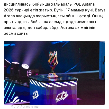
дисциплинасы бойынша халықаралық PGL Astana
2026 турнирі өтіп жатыр. Бүгін, 17 мамыр күні, Barys
Arena алаңында жарыстың ақтық ойыны өтеді. Оның
қорытындысы бойынша әлемдік дода чемпионы
анықталады, деп хабарлайды Астана әкімдігінің
ресми сайты.
Фото: Астана әкімдігі