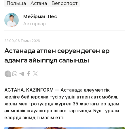
Польша
Астана
Велоспорт
Мейірман Лес
Авторлар
23:00, 06 Тамыз 2026
Астанада атпен серуендеген ер
адамға айыппұл салынды
АСТАНА. KAZINFORM — Астанада әлеуметтік
желіге бейнеролик түсіру үшін атпен автомобиль
жолы мен тротуарда жүрген 35 жастағы ер адам
әкімшілік жауапкершілікке тартылды. Бұл туралы
елорда әкімдігі мәлім етті.