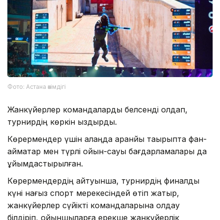
Фото: Астана әкімдігі
Жанкүйерлер командаларды белсенді қолдап,
турнирдің көркін қыздырды.
Көрермендер үшін алаңда аранйы тақырыпта фан-
аймақтар мен түрлі ойын-сауық бағдарламалары да
ұйымдастырылған.
Көрермендердің айтуынша, турнирдің финалдық
күні нағыз спорт мерекесіндей өтіп жатыр,
жанкүйерлер сүйікті командаларына қолдау
білдіріп, ойыншыларға ерекше жанкүйерлік