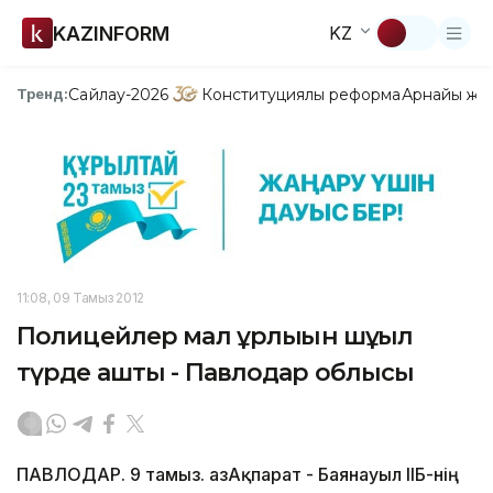
KAZINFORM
KZ
Сайлау-2026
Конституциялық реформа
Арнайы жо
Тренд:
11:08, 09 Тамыз 2012
Полицейлер мал ұрлығын шұғыл
түрде ашты - Павлодар облысы
ПАВЛОДАР. 9 тамыз. ҚазАқпарат - Баянауыл ІІБ-нің