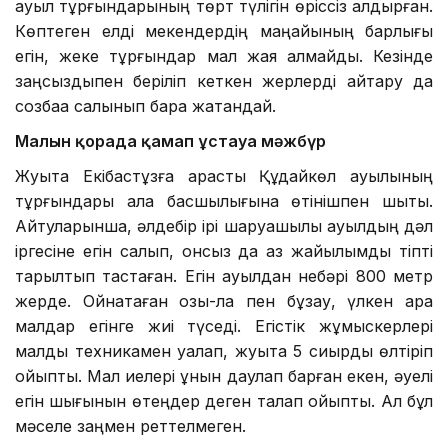
ауыл тұрғындарының төрт түлігін өріссіз қалдырған.
Көптеген елді мекендердің маңайының барлығы
егін, жеке тұрғындар мал жая алмайды. Кезінде
заңсыздықпен беріліп кеткен жерлерді қайтару да
созбаққа салынып бара жатқандай.
Малын қорада қамап ұстауға мәжбүр
Жуықта Екібастұзға қарасты Құдайкөл ауылының
тұрғындары қала басшылығына өтінішпен шықты.
Айтуларынша, әлдебір ірі шаруашылық ауылдың дәл
іргесіне егін салып, онсыз да аз жайылымды тіпті
тарылтып тастаған. Егін ауылдан небәрі 800 метр
жерде. Ойнақтаған қозы-лақ пен бұзау, үлкен қара
малдар егінге жиі түседі. Егістік жұмыскерлері
малды техникамен қуалап, жуықта 5 сиырды өлтіріп
қойыпты. Мал иелері құнын даулап барған екен, әуелі
егін шығынын өтеңдер деген талап қойыпты. Ал бұл
мәселе заңмен реттелмеген.