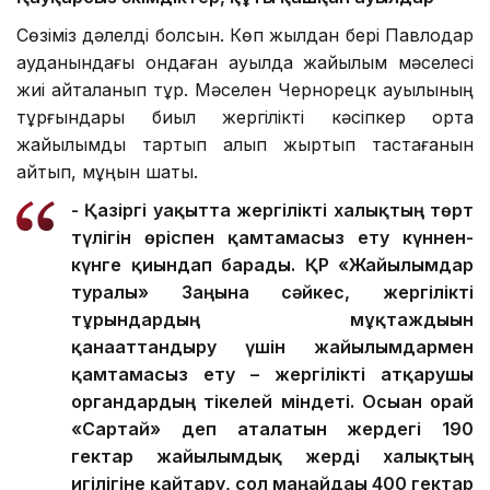
Сөзіміз дәлелді болсын. Көп жылдан бері Павлодар
ауданындағы ондаған ауылда жайылым мәселесі
жиі қайталанып тұр. Мәселен Чернорецк ауылының
тұрғындары биыл жергілікті кәсіпкер ортақ
жайылымды тартып алып жыртып тастағанын
айтып, мұңын шақты.
- Қазіргі уақытта жергілікті халықтың төрт
түлігін өріспен қамтамасыз ету күннен-
күнге қиындап барады. ҚР «Жайылымдар
туралы» Заңына сәйкес, жергілікті
тұрғындардың мұқтаждығын
қанағаттандыру үшін жайылымдармен
қамтамасыз ету – жергілікті атқарушы
органдардың тікелей міндеті. Осыған орай
«Сартай» деп аталатын жердегі 190
гектар жайылымдық жерді халықтың
игілігіне қайтару, сол маңайдағы 400 гектар