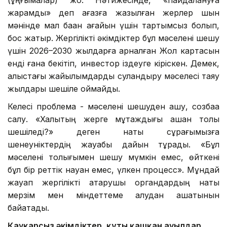
(ұңғымалар) жоқ. Нәтижесінде, «пайдалануға
жарамды» деп қағазға жазылған жерлер шын
мәнінде мал баққан ағайын үшін тартымсыз болып,
бос жатыр. Жергілікті әкімдіктер бұл мәселені шешу
үшін 2026–2030 жылдарға арналған Жол картасын
енді ғана бекітіп, инвестор іздеуге кіріскен. Демек,
алыстағы жайылымдарды суландыру мәселесі таяу
жылдары шешіле қоймайды.
Келесі проблема - мәселені шешуден қашу, созбаққа
салу. «Халықтың жерге мұқтаждығы қашан толық
шешіледі?» деген нақты сұрағымызға
шенеуніктердің жауабы дайын тұрады. «Бұл
мәселені толығымен шешу мүмкін емес, өйткені
бұл бір реттік науқан емес, үлкен процесс». Мұндай
жауап жергілікті атқарушы органдардың нақты
мерзім мен міндеттеме алудан қашатынын
байқатады.
Қауқарсыз әкімдіктер, құты қашқан ауылдар