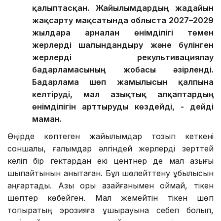
қалыптасқан. Жайылымдардың жағдайын
жақсарту мақсатында облыста 2027–2029
жылдарға арналған өнімділігі төмен
жерлерді шалғындандыру және бүлінген
жерлерді рекультивациялау
бағдарламасының жобасы әзірленді.
Бағдарлама шөп жамылғысын қалпына
келтіруді, мал азықтық алқаптардың
өнімділігін арттыруды көздейді, - дейді
маман.
Өңірде көптеген жайылымдар тозып кеткені
соншалық, ғалымдар әлгіндей жерлерді зерттей
келіп бір гектардан екі центнер де мал азығы
шықпайтынын анықтаған. Бұл шөлейттену құбылысын
аңғартады. Азық қоры азайғанымен қоймай, тікен
шөптер көбейген. Мал жемейтін тікен шөп
топырақтың эрозияға ұшырауына себеп болып,