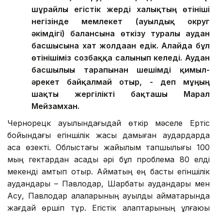
шұрайлы егістік жерді халықтың өтініші
негізінде мемлекет (ауылдық округ
әкімдігі) балансына өткізу туралы аудан
басшысына хат жолдаған едік. Алайда бұл
өтінішіміз созбаққа салынып келеді. Аудан
басшылығы тарапынан шешімді қимыл-
әрекет байқалмай отыр, - деп мұңың
шақты жергілікті бақташы Марал
Мейзамхан.
Чернорецк ауылындағыдай өткір мәселе Ертіс
бойындағы егіншілік жақсы дамыған аудардарда
аса өзекті. Облыстағы жайылым тапшылығы 100
мың гектардан асады әрі бұл проблема 80 елді
мекенді қамтып отыр. Аймақтың ең басты егіншілік
аудандары – Павлодар, Шарбақты аудандары мен
Ақсу, Павлодар қалаларының ауылдық аймақтарында
жағдай өршіп тұр. Егістік алқаптарының ұлғаюы