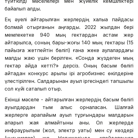
түйткілді мәселелері мен жүйелік кемшіліктері
байқалып қалды.
Ең әуелі қайтарылған жерлердің халыққа пайдасы
болмай отырғанын аңғардық. 2022 жылдан бері
мемлекетке 940 мың гектардан астам жер
қайтарылса, соның бары-жоғы 140 мың гектары (15
пайызға жетпейтін бөлігі) ғана жеке аулалардағы
малды жаю үшін берілген. «Сонда жүздеген мың
гектар қайда кетті?» дерсіз. Оның басым бөлігі
қайтадан конкурс арқылы ірі агробизнес өкілдеріне
үлестірілген. Салдарынан ауыл іргесіндегі тапшылық
сол күйі сақталып отыр.
Екінші мәселе - қайтарылған жерлердің басым бөлігі
ауылдардан тым алыс орналасқан. Шалғай
жерлерге қарапайым ауыл тұрғындары малдарын
апарып жая алмайтыны анық. Ол жерлерде
инфрақұрылым (жол, электр қуаты) мен су көздері