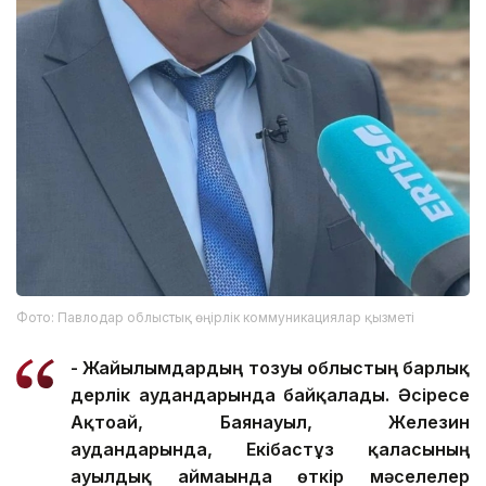
Фото: Павлодар облыстық өңірлік коммуникациялар қызметі
- Жайылымдардың тозуы облыстың барлық
дерлік аудандарында байқалады. Әсіресе
Ақтоғай, Баянауыл, Железин
аудандарында, Екібастұз қаласының
ауылдық аймағында өткір мәселелер