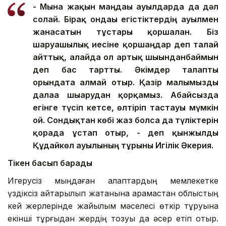
- Мына жақын маңдағы ауылдарда да дәл
солай. Бірақ ондағы егістіктердің ауылмен
жанасатын тұстары қоршалған. Біз
шаруашылық иесіне қоршаңдар деп талай
айттық, алайда ол артық шығынданбаймын
деп бас тартты. Әкімдер талапты
орындата алмай отыр. Қазір малымызды
далаға шығарудан қорқамыз. Абайсызда
егінге түсіп кетсе, өлтіріп тастауы мүмкін
ғой. Сондықтан көбі жаз болса да түліктерін
қорада ұстап отыр, - деп қынжылды
Құдайкөл ауылының тұрғыны Игілік Әкерия.
Тікен басып барады
Игерусіз мыңдаған алқаптардың мемлекетке
үздіксіз қайтарылып жатқанына қарамастан облыстың
кей жерлерінде жайылым мәселесі өткір тұруына
екінші тұрғыдан жердің тозуы да әсер етіп отыр.