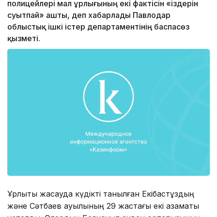
полицейлері мал ұрлығының екі фактісін «іздерін
суытпай» ашты, деп хабарлады Павлодар
облыстық ішкі істер департаментінің баспасөз
қызметі.
Ұрлықты жасауда күдікті танылған Екібастұздың
және Сәтбаев ауылының 29 жастағы екі азаматы