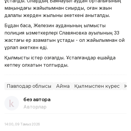
ұсталды. Олардың Баянауыл аудан орталығының
маңындағы жайылымнан сиырды, оған жақын
далалық жерден жылқыны әкеткені анықталды.
Бұдан басқа, Железин ауданының қылмыстық
полиция қызметкерлері Славяновка ауылының 33
жастағы ер азаматын ұстады - ол жайылымнан қой
ұрлап әкеткен еді.
Қылмыстық істер қозғалды. Ұсталғандар ешқайда
кетпеу қолхатын толтырды.
Павлодар облысы
Аймақ
Қылмыспен күрес
Қо
без автора
Авторлар
14:00, 09 Тамыз 2026