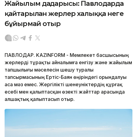
Жайылым дағдарысы: Павлодарда
қайтарылған жерлер халыққа неге
бұйырмай отыр
ПАВЛОДАР. KAZINFORM - Мемлекет басшысының
жерлерді тұрақты айналымға енгізу және жайылым
тапшылығы мәселесін шешу туралы
тапсырмасының Ертіс-Баян өңіріндегі орындалуы
аса мәз емес. Жергілікті шенеуніктердің құрғақ
есебі мен қалыптасқан өзекті жайттар арасында
алшақтық қалыптасып отыр.