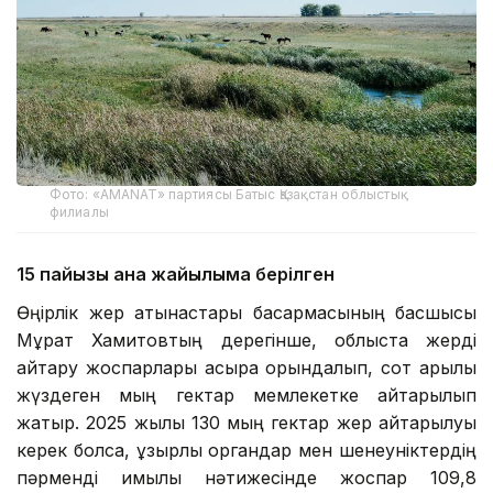
Фото: «AMANAT» партиясы Батыс Қазақстан облыстық
филиалы
15 пайызы ғана жайылымға берілген
Өңірлік жер қатынастары басқармасының басшысы
Мұрат Хамитовтың дерегінше, облыста жерді
қайтару жоспарлары асыра орындалып, сот арқылы
жүздеген мың гектар мемлекетке қайтарылып
жатыр. 2025 жылы 130 мың гектар жер қайтарылуы
керек болса, құзырлы органдар мен шенеуніктердің
пәрменді қимылы нәтижесінде жоспар 109,8