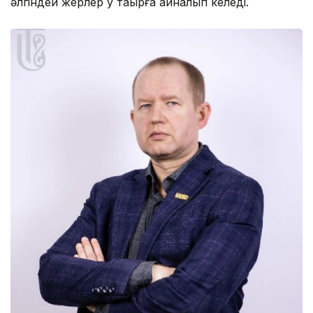
әлгіндей жерлер қу тақырға айналып келеді.