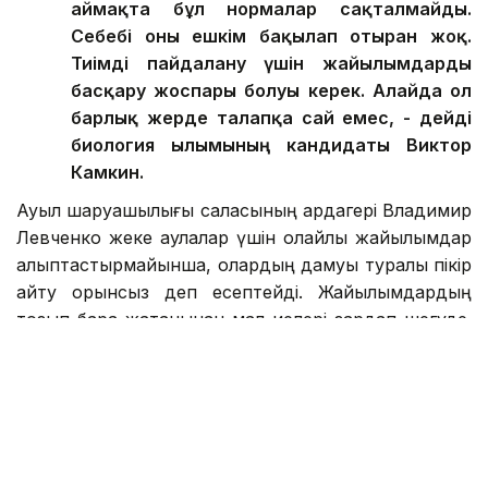
аймақта бұл нормалар сақталмайды.
Себебі оны ешкім бақылап отырған жоқ.
Тиімді пайдалану үшін жайылымдарды
басқару жоспары болуы керек. Алайда ол
барлық жерде талапқа сай емес, - дейді
биология ғылымының кандидаты Виктор
Камкин.
Ауыл шаруашылығы саласының ардагері Владимир
Левченко жеке аулалар үшін қолайлы жайылымдар
қалыптастырмайынша, олардың дамуы туралы пікір
айту орынсыз деп есептейді. Жайылымдардың
тозып бара жатқанынан мал иелері зардап шегуде.
Түліктің күйі болмаса, беретін өнімі де сапасыз.
Нарықтың басым бөлігін етпен, сүтпен қамтамасыз
етіп отырған ауыл халқының күнкөрісі төмендейді.
Екінші тұрғыдан, жерлерді қайтару жұмыстары да
сапасыз. Мәселен прокурорлар бір ғана Ертіс
ауданынан 89 мың гектар жердің мақсатсыз