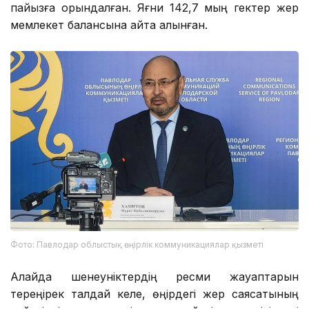
пайызға орындалған. Яғни 142,7 мың гектер жер
мемлекет балансына қайта алынған.
Фото: Павлодар облыстық өңірлік коммуникациялар қызметі
Алайда шенеуніктердің ресми жауаптарын
тереңірек талдай келе, өңірдегі жер саясатының