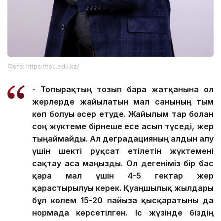
Фото: https://tou.edu.kz/
- Топырақтың тозып бара жатқанына ол
жерлерде жайылатын мал санының тым
көп болуы әсер етуде. Жайылым тар болған
соң жүктеме бірнеше есе асып түседі, жер
тыңаймайды. Ал деградацияның алдын алу
үшін шекті рұқсат етілетін жүктемені
сақтау аса маңызды. Ол дегеніміз бір бас
қара мал үшін 4-5 гектар жер
қарастырылуы керек. Қуаңшылық жылдары
бұл көлем 15-20 пайызға қысқаратыны да
нормада көрсетілген. Іс жүзінде біздің