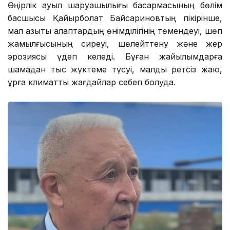
Өңірлік ауыл шаруашылығы басқармасының бөлім
басшысы Қайырболат Байсариновтың пікірінше,
мал азықтық алқаптардың өнімділігінің төмендеуі, шөп
жамылғысының сиреуі, шөлейттену және жер
эрозиясы үдеп келеді. Бұған жайылымдарға
шамадан тыс жүктеме түсуі, малды ретсіз жаю,
құрғақ климаттық жағдайлар себеп болуда.