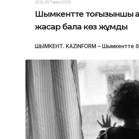
12:16, 05 Тамыз 2026
Шымкентте тоғызыншы қаб
жасар бала көз жұмды
ШЫМКЕНТ. KAZINFORM – Шымкентте бүлд