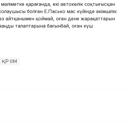
мәліметке қарағанда, екі автокөлік соқтығысқан
жолаушысы болған Е.Пасько мас күйінде әкімшілік
сөз айтқанымен қоймай, оған дене жарақаттарын
ң заңды талаптарына бағынбай, оған күш
ҚР ІІМ