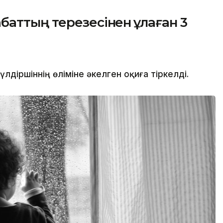
аттың терезесінен құлаған 3
іршіннің өліміне әкелген оқиға тіркелді.