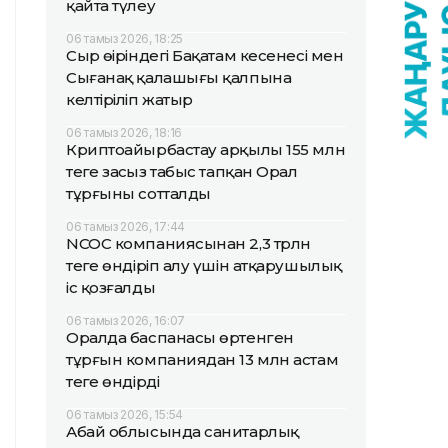
қайта түлеу
06 тамыз 2026, 18:25
Сыр өңіріндегі Бақатам кесенесі мен
Сығанақ қалашығы қалпына
келтіріліп жатыр
06 тамыз 2026, 18:16
Криптоайырбастау арқылы 155 млн
теңге заңсыз табыс тапқан Орал
тұрғыны сотталды
06 тамыз 2026, 17:44
NCOC компаниясынан 2,3 трлн
теңге өндіріп алу үшін атқарушылық
іс қозғалды
06 тамыз 2026, 16:07
Оралда баспанасы өртенген
тұрғын компаниядан 13 млн астам
теңге өндірді
06 тамыз 2026, 15:54
Абай облысында санитарлық