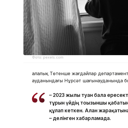
Фото: pexels.com
Қалалық Төтенше жағдайлар департаменті
ауданындағы Нұрсәт шағынауданында бо
– 2023 жылы туған бала ересек
тұрғын үйдің тоғызыншы қабаты
құлап кеткен. Алған жарақатын
– делінген хабарламада.