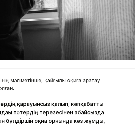
нің мәліметінше, қайғылы оқиға Қаратау
лған.
тердің қарауынсыз қалып, көпқабатты
ндағы пәтердің терезесінен абайсызда
ан бүлдіршін оқиға орнында көз жұмды,