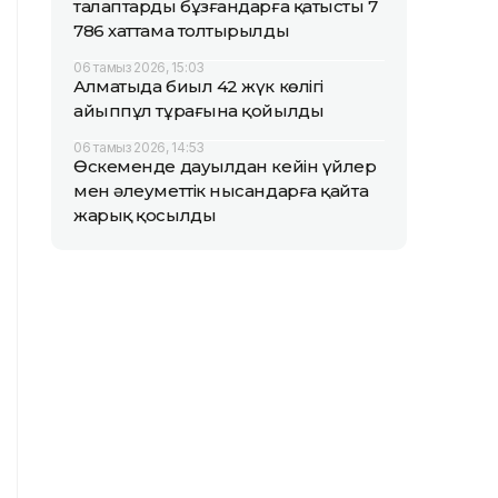
талаптарды бұзғандарға қатысты 7
786 хаттама толтырылды
06 тамыз 2026, 15:03
Алматыда биыл 42 жүк көлігі
айыппұл тұрағына қойылды
06 тамыз 2026, 14:53
Өскеменде дауылдан кейін үйлер
мен әлеуметтік нысандарға қайта
жарық қосылды