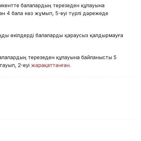
кентте балалардың терезеден құлауына
н 4 бала көз жұмып, 5-еуі түрлі дәрежеде
аңды өкілдерді балаларды қараусыз қалдырмауға
алалардың терезеден құлауына байланысты 5
тауып, 2-еуі
жарақаттанған.