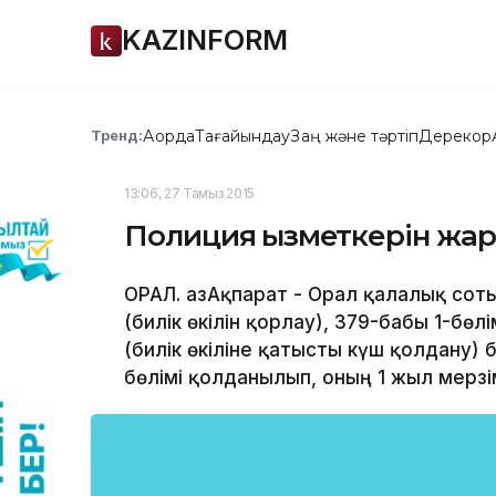
KAZINFORM
Ақорда
Тағайындау
Заң және тәртіп
Дерекқор
Тренд:
13:06, 27 Тамыз 2015
Полиция қызметкерін жар
ОРАЛ. ҚазАқпарат - Орал қалалық сотын
(билік өкілін қорлау), 379-бабы 1-бөлі
(билік өкіліне қатысты күш қолдану) 
бөлімі қолданылып, оның 1 жыл мерзі