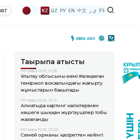
KZ
QZ
РУ
EN
中文
ق ز
ЎЗ
ORT
Тақырыпқа қатысты
06 тамыз 2026, 21:35
Ұлытау облысының әкімі Жезқазған
теміржол вокзалындағы жаңғырту
жұмыстарын бақылады
06 тамыз 2026, 20:11
Алматыда картинг көліктерімен
көшеге шыққан жүргізушілер тобы
жазаланды
06 тамыз 2026, 20:00
Семей орманы: қасіреттен кейінгі