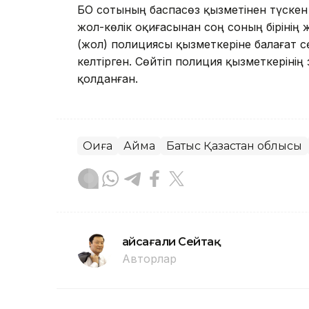
БҚО сотының баспасөз қызметінен түскен 
жол-көлік оқиғасынан соң соның бірінің 
(жол) полициясы қызметкеріне балағат 
келтірген. Сөйтіп полиция қызметкеріні
қолданған.
Оқиға
Аймақ
Батыс Қазақстан облысы
Ғайсағали Сейтақ
Авторлар