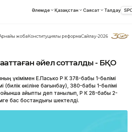
Әлемде
Қазақстан
Саясат
Талдау
SP
Арнайы жоба
Конституциялық реформа
Сайлау-2026
ақаттаған әйел сотталды - БҚО
ың үкімімен Е.Пасько ҚР ҚК 378-бабы 1-бөлімі
мі (билік өкіліне бағынбау), 380-бабы 1-бөлімі
бойынша айыпты деп танылып, ҚР ҚК 28-бабы 2-
мге бас бостандығы шектелді.