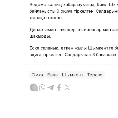
Ведомствоның хабарлауынша, биыл Шым
байланысты 9 оқиға тіркелген. Салдарына
жарақаттанған.
Департамент өкілдері ата-аналар мен з
шақырды.
Еске салайық, өткен жылы Шымкентте б
оқиға тіркелген. Салдарынан 3 бала қаза 
Оқиға
Бала
Шымкент
Терезе
Сәбит Тастанбек
Авторлар