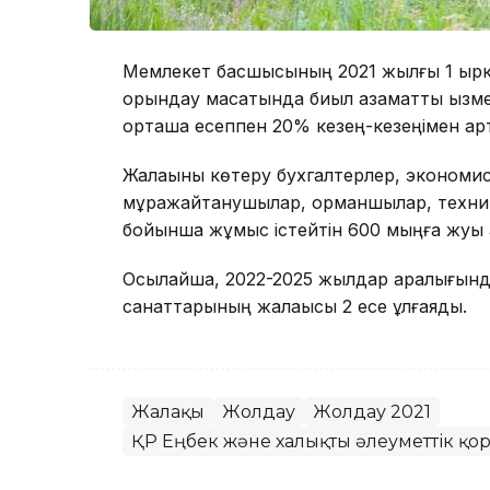
Мемлекет басшысының 2021 жылғы 1 қыр
орындау мақсатында биыл азаматтық қыз
орташа есеппен 20% кезең-кезеңімен ар
Жалақыны көтеру бухгалтерлер, экономис
мұражайтанушылар, орманшылар, техника
бойынша жұмыс істейтін 600 мыңға жуық а
Осылайша, 2022-2025 жылдар аралығында
санаттарының жалақысы 2 есе ұлғаяды.
Жалақы
Жолдау
Жолдау 2021
ҚР Еңбек және халықты әлеуметтік қор