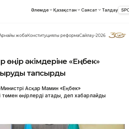
Әлемде
Қазақстан
Саясат
Талдау
SP
Арнайы жоба
Конституциялық реформа
Сайлау-2026
р өңір әкімдеріне «Еңбек»
дыруды тапсырды
р-Министрі Асқар Мамин «Еңбек»
 төмен өңірлерді атады, деп хабарлайды