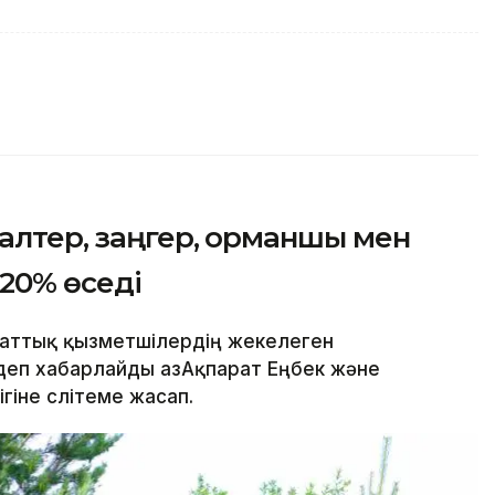
галтер, заңгер, орманшы мен
20% өседі
маттық қызметшілердің жекелеген
еп хабарлайды ҚазАқпарат Еңбек және
гіне слітеме жасап.