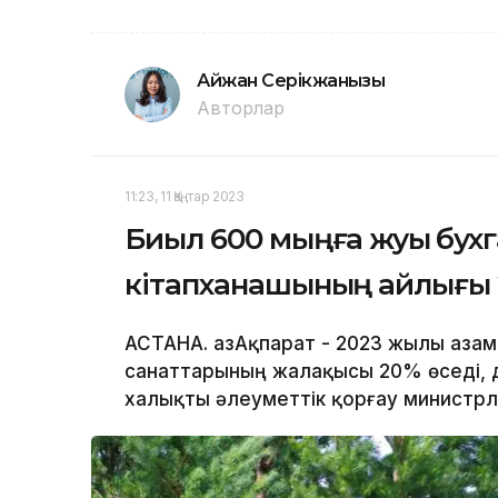
Айжан Серікжанқызы
Авторлар
11:23, 11 Қаңтар 2023
Биыл 600 мыңға жуық бух
кітапханашының айлығы 
АСТАНА. ҚазАқпарат - 2023 жылы аза
санаттарының жалақысы 20% өседі, д
халықты әлеуметтік қорғау министрлі