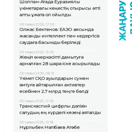
Шолпан-Атада Еуразиялық
үкіметаралық кеңестің отырысы өтті:
алты құжатқа қол қойылды
06 тамыз 2026, 17:03
Олжас Бектенов: ЕАЭО аясында
жасанды интеллект пен кедергісіз
саудаға басымдық беріледі
06 тамыз 2026, 15:30
Жеңіл өнеркәсіпті дамытуға
арналған 28 шара іске асырылады
06 тамыз 2026, 08:12
Үкімет СҚО ауылдарын сумен
қамтуға қайтарылған активтер
есебінен 2,7 млрд теңге бөлді
05 тамыз 2026, 17:05
Транскаспий цифрлық дәлізін
салудың ең күрделі кезеңі аяқталды
05 тамыз 2026, 13:18
Нұрлыбек Нәлібаев Ақтөбе