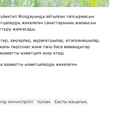
күйектегі Жолдауында айтылған тапсырмасын
метшілердің жекелеген санаттарының жалақысын
ттыру жалғасады.
тер, заңгерлер, мұрағатшылар, кітапханашылар,
лық персонал және тағы басқа мамандықтар
заматтық қызметшіге әсер етеді.
 азаматтық қызметшілердің жекелеген
ғау министрлігі
Қоғам
Басты жаңалық