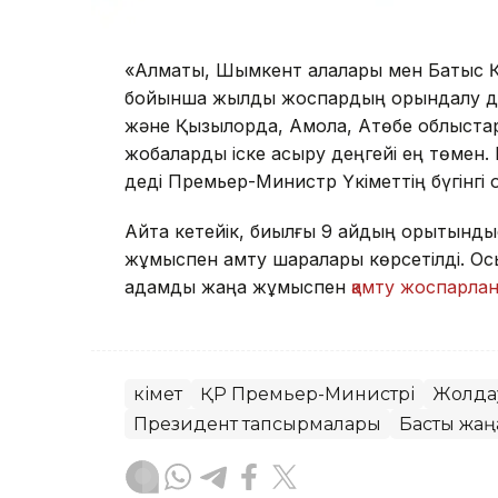
«Алматы, Шымкент қалалары мен Батыс Қ
бойынша жылдық жоспардың орындалу дең
және Қызылорда, Ақмола, Ақтөбе облыст
жобаларды іске асыру деңгейі ең төмен.
деді Премьер-Министр Үкіметтің бүгінгі
Айта кетейік, биылғы 9 айдың қорытындыс
жұмыспен қамту шаралары көрсетілді. О
адамды жаңа жұмыспен
қамту жоспарлан
Үкімет
ҚР Премьер-Министрі
Жолдау
Президент тапсырмалары
Басты жаң