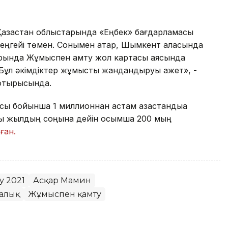
азақстан облыстарында «Еңбек» бағдарламасы
гейі төмен. Сонымен қатар, Шымкент қаласында
арында Жұмыспен қамту жол картасы аясында
 Бұл әкімдіктер жұмысты жандандыруы қажет», -
 отырысында.
ы бойынша 1 миллионнан астам қазақстандыққа
сы жылдың соңына дейін қосымша 200 мың
ған.
 2021
Асқар Мамин
алық
Жұмыспен қамту