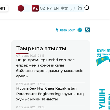
KZ
QZ
РУ
EN
中文
ق ز
ЎЗ
ORT
Тақырыпқа қатысты
07 тамыз 2026, 21:18
Вице-премьер негізгі серіктес
елдермен экономикалық
байланыстарды дамыту мәселесін
қарады
07 тамыз 2026, 17:02
Нұрлыбек Нәлібаев Kazakhstan
Paramount Engineering зауытының
жұмысымен танысты
07 тамыз 2026, 13:38