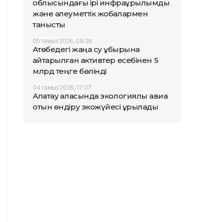
облысындағы ірі инфрақұрылымдық
және әлеуметтік жобалармен
танысты
05 тамыз 2026, 08:28
Ақтөбедегі жаңа су құбырына
қайтарылған активтер есебінен 5
млрд теңге бөлінді
04 тамыз 2026, 17:07
Алатау қаласында экологиялық авиа
отын өндіру экожүйесі құрылады