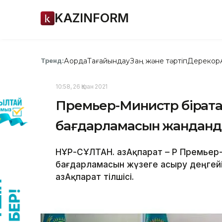
KAZINFORM
Ақорда
Тағайындау
Заң және тәртіп
Дерекқор
Тренд:
10:58, 26 Қазан 2021
Премьер-Министр бірқата
бағдарламасын жандан
НҰР-СҰЛТАН. ҚазАқпарат – ҚР Премье
бағдарламасын жүзеге асыру деңгейі
ҚазАқпарат тілшісі.