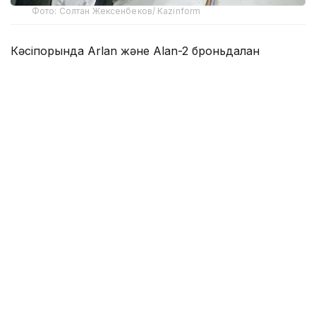
Фото: Солтан Жексенбеков/ Kazinform
Кәсіпорында Arlan және Alan-2 броньдалған
дөңгелекті машиналары, Barys жауынгерлік
броньды көлігінің 4×4, 6×6 және 8×8 өлшеміндегі
модельдері, сондай-ақ, жүзетін әрі дөңгелекті
Terrex-Barys-A 8×8 платформасы шығарылады.