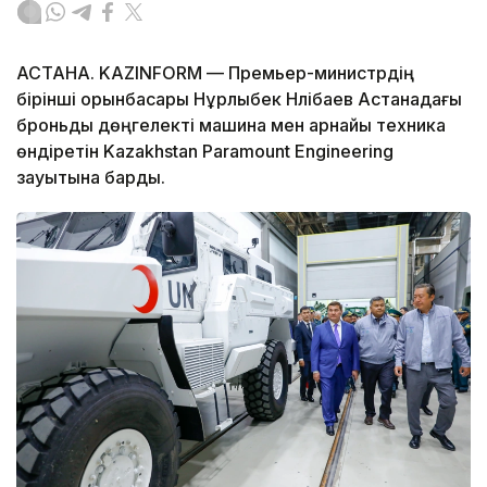
АСТАНА. KAZINFORM — Премьер-министрдің
бірінші орынбасары Нұрлыбек Нәлібаев Астанадағы
броньды дөңгелекті машина мен арнайы техника
өндіретін Kazakhstan Paramount Engineering
зауытына барды.