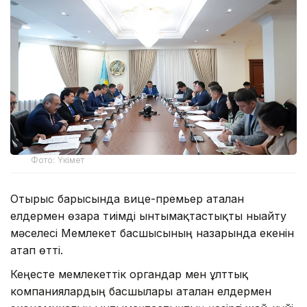
Фото: Үкімет
Отырыс барысында вице-премьер аталған
елдермен өзара тиімді ынтымақтастықты нығайту
мәселесі Мемлекет басшысының назарында екенін
атап өтті.
Кеңесте мемлекеттік органдар мен ұлттық
компаниялардың басшылары аталған елдермен