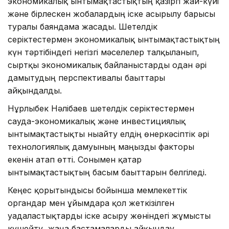
экономикалық ынтымақтастықтың қазіргі жай-күйі
және бірлескен жобалардың іске асырылу барысы
туралы баяндама жасады. Шетелдік
серіктестермен экономикалық ынтымақтастықтың
күн тәртібіндегі негізгі мәселелер талқыланып,
сыртқы экономикалық байланыстарды одан әрі
дамытудың перспективалы бағыттары
айқындалды.
Нұрлыбек Нәлібаев шетелдік серіктестермен
сауда-экономикалық және инвестициялық
ынтымақтастықты нығайту елдің өнеркәсіптік әрі
технологиялық дамуының маңызды факторы
екенін атап өтті. Сонымен қатар
ынтымақтастықтың басым бағыттарын белгіледі.
Кеңес қорытындысы бойынша мемлекеттік
органдар мен ұйымдарға қол жеткізілген
уағдаластықтарды іске асыру жөніндегі жұмысты
күшейту, жаңа бастамаларды айқындау