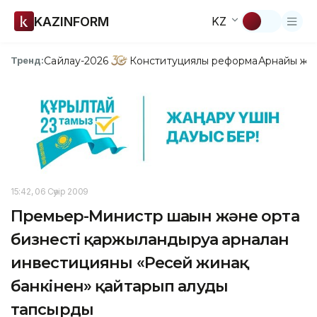
KAZINFORM
KZ
Сайлау-2026
Конституциялық реформа
Арнайы жо
Тренд:
15:42, 06 Сәуір 2009
Премьер-Министр шағын және орта
бизнесті қаржыландыруға арналған
инвестицияны «Ресей жинақ
банкінен» қайтарып алуды
тапсырды