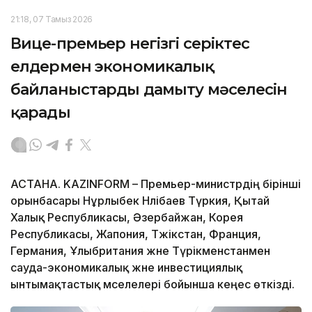
21:18, 07 Тамыз 2026
Вице-премьер негізгі серіктес
елдермен экономикалық
байланыстарды дамыту мәселесін
қарады
АСТАНА. KAZINFORM – Премьер-министрдің бірінші
орынбасары Нұрлыбек Нәлібаев Түркия, Қытай
Халық Республикасы, Әзербайжан, Корея
Республикасы, Жапония, Тәжікстан, Франция,
Германия, Ұлыбритания және Түрікменстанмен
сауда-экономикалық және инвестициялық
ынтымақтастық мәселелері бойынша кеңес өткізді.