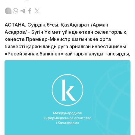
АСТАНА. Сәуірдің 6-сы. ҚазАқпарат /Арман
Асқаров/ - Бүгін Үкімет үйінде өткен селекторлық
кеңесте Премьер-Министр шағын және орта
бизнесті қаржыландыруға арналған инвестицияны
«Ресей жинақ банкінен» қайтарып алуды тапсырды,