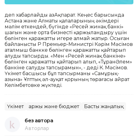
деп хабарлайды ҚазАқпарат. Кеңес барысында
Астана және Алматы қалаларының әкімдері
мәлім еткендей, бүгінде «Ресей жинақ банкі»
шағын және орта бизнесті қаржыландыру үшін
бөлінген қаражатты игере алмай жатыр. Осыған
байланысты ҚР Премьер-Министрі Кәрім Мәсімов
аталмыш банкке бөлінген қаражатты қайтарып
алуды тапсырды. «Мен «Ресей жинақ банкіне»
бөлінген қаражатты қайтарып алып, «ТұранӘлем»
банкіне салуды тапсырамын», - деді К. Мәсімов.
Үкімет басшысы бұл тапсырманы «Самұрық-
Қазына» Ұлттық әл-ауқат қорының төрағасы Қайрат
Келімбетовке жүктеді.
Үкімет
Қаржы және бюджет
Басты жаңалық
без автора
Авторлар