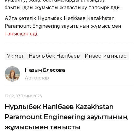
бағытындағы жұмысты жалғастыру тапсырылды.
Айта кетелік Нұрлыбек Нәлібаев Kazakhstan
Paramount Engineering зауытының жұмысымен
танысқан еді
.
Үкімет
Нұрлыбек Нәлібаев
Инвестициялар
Назым Бөлесова
Авторлар
17:02, 07 Тамыз 2026
Нұрлыбек Нәлібаев Kazakhstan
Paramount Engineering зауытының
жұмысымен танысты