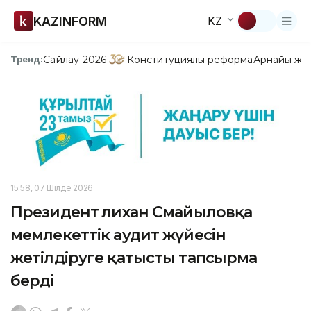
KAZINFORM
KZ
Сайлау-2026
Конституциялық реформа
Арнайы жо
Тренд:
15:58, 07 Шілде 2026
Президент Әлихан Смайыловқа
мемлекеттік аудит жүйесін
жетілдіруге қатысты тапсырма
берді