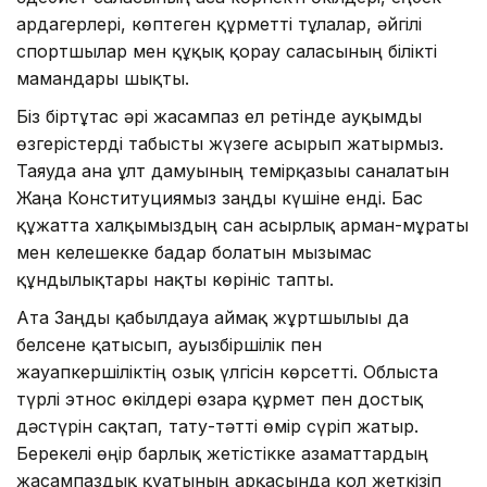
ардагерлері, көптеген құрметті тұлғалар, әйгілі
спортшылар мен құқық қорғау саласының білікті
мамандары шықты.
Біз біртұтас әрі жасампаз ел ретінде ауқымды
өзгерістерді табысты жүзеге асырып жатырмыз.
Таяуда ғана ұлт дамуының темірқазығы саналатын
Жаңа Конституциямыз заңды күшіне енді. Бас
құжатта халқымыздың сан ғасырлық арман-мұраты
мен келешекке бағдар болатын мызғымас
құндылықтары нақты көрініс тапты.
Ата Заңды қабылдауға аймақ жұртшылығы да
белсене қатысып, ауызбіршілік пен
жауапкершіліктің озық үлгісін көрсетті. Облыста
түрлі этнос өкілдері өзара құрмет пен достық
дәстүрін сақтап, тату-тәтті өмір сүріп жатыр.
Берекелі өңір барлық жетістікке азаматтардың
жасампаздық қуатының арқасында қол жеткізіп