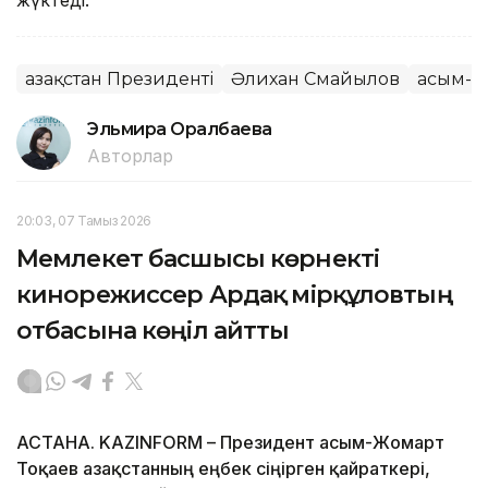
жүктеді.
Қазақстан Президенті
Әлихан Смайылов
Қасым-
Эльмира Оралбаева
Авторлар
20:03, 07 Тамыз 2026
Мемлекет басшысы көрнекті
кинорежиссер Ардақ Әмірқұловтың
отбасына көңіл айтты
АСТАНА. KAZINFORM – Президент Қасым-Жомарт
Тоқаев Қазақстанның еңбек сіңірген қайраткері,