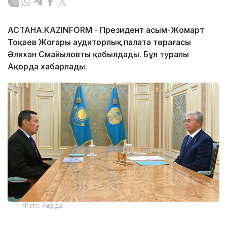
АСТАНА.KAZINFORM - Президент Қасым-Жомарт
Тоқаев Жоғары аудиторлық палата төрағасы
Әлихан Смайыловты қабылдады. Бұл туралы
Ақорда хабарлады.
Фото: Ақорда