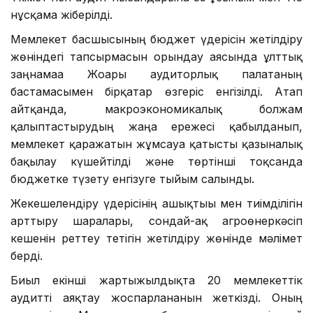
нұсқама жіберілді.
Мемлекет басшысының бюджет үдерісін жетілдіру
жөніндегі тапсырмасын орындау аясында ұлттық
заңнамаға Жоғары аудиторлық палатаның
бастамасымен бірқатар өзгеріс енгізілді. Атап
айтқанда, макроэкономикалық болжам
қалыптастырудың жаңа ережесі қабылданып,
мемлекет қаражатын жұмсауға қатысты қазыналық
бақылау күшейтілді және төртінші тоқсанда
бюджетке түзету енгізуге тыйым салынды.
Жекешелендіру үдерісінің ашықтығы мен тиімділігін
арттыру шаралары, сондай-ақ агроөнеркәсіп
кешенін реттеу тетігін жетілдіру жөнінде мәлімет
берді.
Биыл екінші жартыжылдықта 20 мемлекеттік
аудитті аяқтау жоспарланғанын жеткізді. Оның