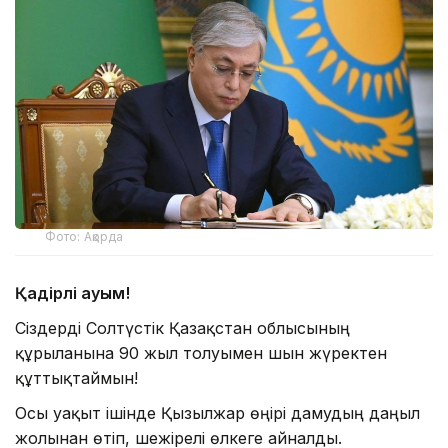
Фото: Ақорда
Қадірлі қауым!
Сіздерді Солтүстік Қазақстан облысының
құрылғанына 90 жыл толуымен шын жүректен
құттықтаймын!
Осы уақыт ішінде Қызылжар өңірі дамудың даңғыл
жолынан өтіп, шежірелі өлкеге айналды.