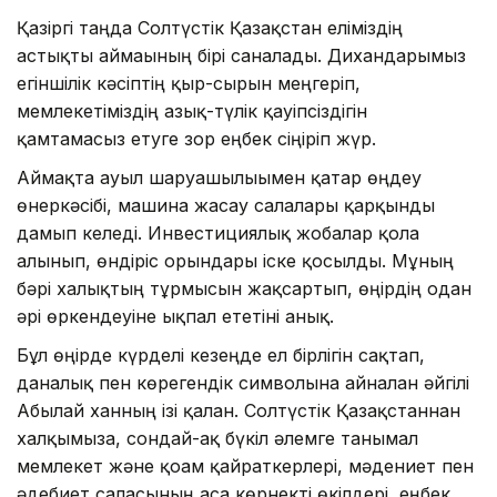
Қазіргі таңда Солтүстік Қазақстан еліміздің
астықты аймағының бірі саналады. Дихандарымыз
егіншілік кәсіптің қыр-сырын меңгеріп,
мемлекетіміздің азық-түлік қауіпсіздігін
қамтамасыз етуге зор еңбек сіңіріп жүр.
Аймақта ауыл шаруашылығымен қатар өңдеу
өнеркәсібі, машина жасау салалары қарқынды
дамып келеді. Инвестициялық жобалар қолға
алынып, өндіріс орындары іске қосылды. Мұның
бәрі халықтың тұрмысын жақсартып, өңірдің одан
әрі өркендеуіне ықпал ететіні анық.
Бұл өңірде күрделі кезеңде ел бірлігін сақтап,
даналық пен көрегендік символына айналған әйгілі
Абылай ханның ізі қалған. Солтүстік Қазақстаннан
халқымызға, сондай-ақ бүкіл әлемге танымал
мемлекет және қоғам қайраткерлері, мәдениет пен
әдебиет саласының аса көрнекті өкілдері, еңбек