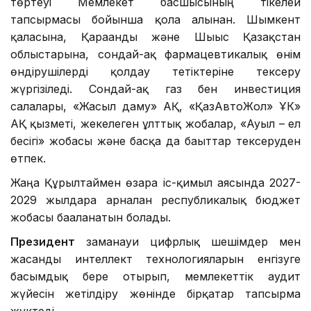
төртеуі Мемлекет басшысының тікелей
тапсырмасы бойынша қолға алынған. Шымкент
қаласына, Қарағанды және Шығыс Қазақстан
облыстарына, сондай-ақ фармацевтикалық өнім
өндірушілерді қолдау тетіктеріне тексеру
жүргізіледі. Сондай-ақ газ бен инвестиция
салалары, «Жасыл даму» АҚ, «ҚазАвтоЖол» ҰК»
АҚ қызметі, жекелеген ұлттық жобалар, «Ауыл – ел
бесігі» жобасы және басқа да бағыттар тексеруден
өтпек.
Жаңа Құрылтаймен өзара іс-қимыл аясында 2027-
2029 жылдарға арналған республикалық бюджет
жобасы бағаланатын болады.
Президент
заманауи цифрлық шешімдер мен
жасанды интеллект технологияларын енгізуге
басымдық бере отырып, мемлекеттік аудит
жүйесін жетілдіру жөнінде бірқатар тапсырма