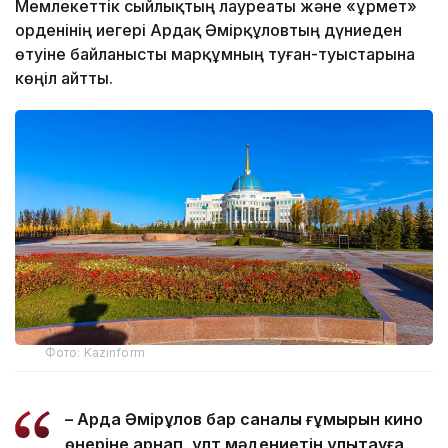
Мемлекеттік сыйлықтың лауреаты және «Құрмет»
орденінің иегері Ардақ Әмірқұловтың дүниеден
өтуіне байланысты марқұмның туған-туыстарына
көңіл айтты.
Фото: Kazinform
– Ардақ Әмірқұлов бар саналы ғұмырын кино
өнеріне арнап, ұлт мәдениетін ұлықтауға