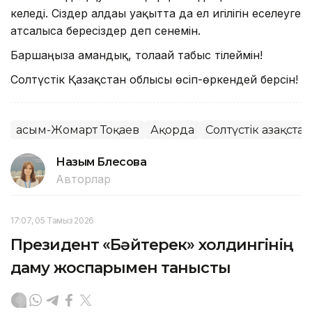
келеді. Сіздер алдағы уақытта да ел игілігін еселеуге
атсалыса бересіздер деп сенемін.
Баршаңызға амандық, толағай табыс тілеймін!
Солтүстік Қазақстан облысы өсіп-өркендей берсін!
Қасым-Жомарт Тоқаев
Ақорда
Солтүстік Қазақста
Назым Бөлесова
Авторлар
17:07, 05 Тамыз 2026
Президент «Бәйтерек» холдингінің
даму жоспарымен танысты