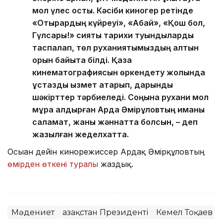
мол үлес қосты. Кәсіби киногер ретінде
«Отырардың күйреуі», «Абай», «Қош бол,
Гүлсары!» сияқты тарихи туындыларды
таспалап, төл руханиятымыздың алтын
қорын байыта білді. Қазақ
кинематографиясын өркендету жолында
ұстаздық қызмет атқарып, дарынды
шәкірттер тәрбиеледі. Соңына рухани мол
мұра қалдырған Ардақ Әмірқұловтың иманы
саламат, жаны жәннатта болсын, – деп
жазылған жеделхатта.
Осыған дейін кинорежиссер Ардақ Әмірқұловтың
өмірден өткені туралы
жаздық.
Мәдениет
Қазақстан Президенті
Кемел Тоқаев