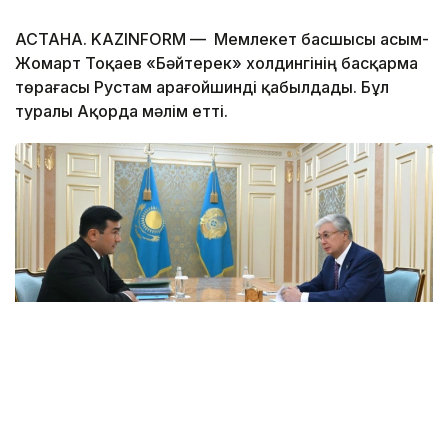
АСТАНА. KAZINFORM — Мемлекет басшысы Қасым-
Жомарт Тоқаев «Бәйтерек» холдингінің басқарма
төрағасы Рустам Қарағойшинді қабылдады. Бұл
туралы Ақорда мәлім етті.
Фото: Ақорда
Президентке бұған дейін берген тапсырмаларының