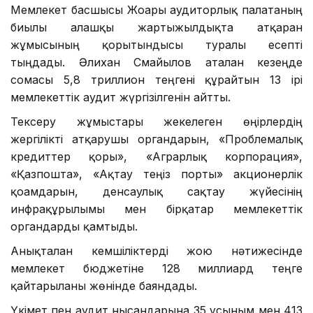
Мемлекет басшысы Жоғары аудиторлық палатаның
биылғы алғашқы жартыжылдықта атқарған
жұмысының қорытындысы туралы есепті
тыңдады. Әлихан Смайылов аталған кезеңде
сомасы 5,8 триллион теңгені құрайтын 13 ірі
мемлекеттік аудит жүргізілгенін айтты.
Тексеру жұмыстары жекелеген өңірлердің
жергілікті атқарушы органдарын, «Проблемалық
кредиттер қоры», «Аграрлық корпорация»,
«Қазпошта», «Ақтау теңіз порты» акционерлік
қоғамдарын, денсаулық сақтау жүйесінің
инфрақұрылымы мен бірқатар мемлекеттік
органдарды қамтыды.
Анықталған кемшіліктерді жою нәтижесінде
мемлекет бюджетіне 128 миллиард теңге
қайтарылғаны жөнінде баяндады.
Үкімет пен аудит нысандарына 35 ұсыным мен 413