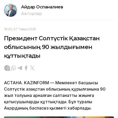
Айдар Оспаналиев
Авторлар
18:40, 07 Тамыз 2026
Президент Солтүстік Қазақстан
облысының 90 жылдығымен
құттықтады
АСТАНА. KAZINFORM — Мемлекет басшысы
Солтүстік Қазақстан облысының құрылғанына 90
жыл толуына арналған салтанатты жиынға
қатысушыларды құттықтады. Бұл туралы
Ақорданың баспасөз қызметі хабарлады.